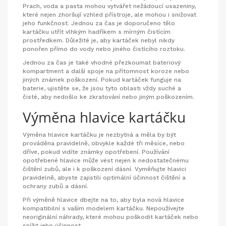
Prach, voda a pasta mohou vytvářet nežádoucí usazeniny,
které nejen zhoršují vzhled přístroje, ale mohou i snižovat
jeho funkčnost. Jednou za čas je doporučeno tělo
kartáčku utřít vlhkým hadříkem s mírným čistícím
prostředkem. Důležité je, aby kartáček nebyl nikdy
ponořen přímo do vody nebo jiného čistícího roztoku.
Jednou za čas je také vhodné přezkoumat bateriový
kompartment a další spoje na přítomnost koroze nebo
jiných známek poškození. Pokud kartáček funguje na
baterie, ujistěte se, že jsou tyto oblasti vždy suché a
čisté, aby nedošlo ke zkratování nebo jiným poškozením.
Výměna hlavice kartáčku
Výměna hlavice kartáčku je nezbytná a měla by být
prováděna pravidelně, obvykle každé tři měsíce, nebo
dříve, pokud vidíte známky opotřebení. Používání
opotřebené hlavice může vést nejen k nedostatečnému
čištění zubů, ale i k poškození dásní. Vyměňujte hlavici
pravidelně, abyste zajistili optimální účinnost čištění a
ochrany zubů a dásní.
Při výměně hlavice dbejte na to, aby byla nová hlavice
kompatibilní s vaším modelem kartáčku. Nepoužívejte
neoriginální náhrady, které mohou poškodit kartáček nebo
snížit jeho účinnost.