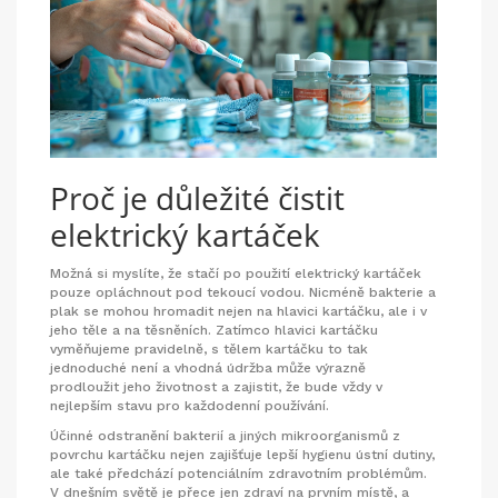
Proč je důležité čistit
elektrický kartáček
Možná si myslíte, že stačí po použití elektrický kartáček
pouze opláchnout pod tekoucí vodou. Nicméně bakterie a
plak se mohou hromadit nejen na hlavici kartáčku, ale i v
jeho těle a na těsněních. Zatímco hlavici kartáčku
vyměňujeme pravidelně, s tělem kartáčku to tak
jednoduché není a vhodná údržba může výrazně
prodloužit jeho životnost a zajistit, že bude vždy v
nejlepším stavu pro každodenní používání.
Účinné odstranění bakterií a jiných mikroorganismů z
povrchu kartáčku nejen zajišťuje lepší hygienu ústní dutiny,
ale také předchází potenciálním zdravotním problémům.
V dnešním světě je přece jen zdraví na prvním místě, a