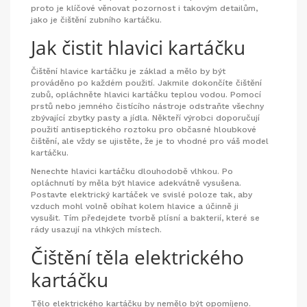
proto je klíčové věnovat pozornost i takovým detailům,
jako je čištění zubního kartáčku.
Jak čistit hlavici kartáčku
Čištění hlavice kartáčku je základ a mělo by být
prováděno po každém použití. Jakmile dokončíte čištění
zubů, opláchněte hlavici kartáčku teplou vodou. Pomocí
prstů nebo jemného čistícího nástroje odstraňte všechny
zbývající zbytky pasty a jídla. Někteří výrobci doporučují
použití antiseptického roztoku pro občasné hloubkové
čištění, ale vždy se ujistěte, že je to vhodné pro váš model
kartáčku.
Nenechte hlavici kartáčku dlouhodobě vlhkou. Po
opláchnutí by měla být hlavice adekvátně vysušena.
Postavte elektrický kartáček ve svislé poloze tak, aby
vzduch mohl volně obíhat kolem hlavice a účinně ji
vysušit. Tím předejdete tvorbě plísní a bakterií, které se
rády usazují na vlhkých místech.
Čištění těla elektrického
kartáčku
Tělo elektrického kartáčku by nemělo být opomíjeno.