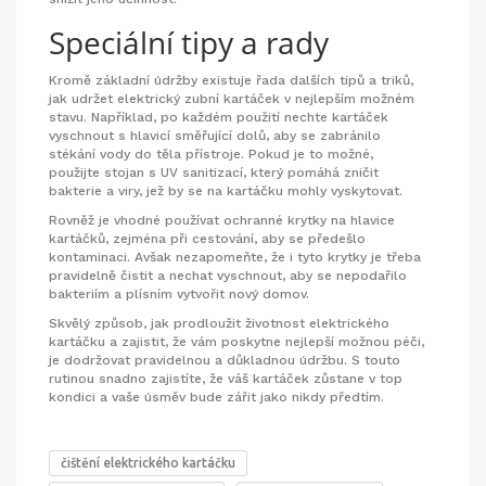
Speciální tipy a rady
Kromě základní údržby existuje řada dalších tipů a triků,
jak udržet elektrický zubní kartáček v nejlepším možném
stavu. Například, po každém použití nechte kartáček
vyschnout s hlavicí směřující dolů, aby se zabránilo
stékání vody do těla přístroje. Pokud je to možné,
použijte stojan s UV sanitizací, který pomáhá zničit
bakterie a viry, jež by se na kartáčku mohly vyskytovat.
Rovněž je vhodné používat ochranné krytky na hlavice
kartáčků, zejména při cestování, aby se předešlo
kontaminaci. Avšak nezapomeňte, že i tyto krytky je třeba
pravidelně čistit a nechat vyschnout, aby se nepodařilo
bakteriím a plísním vytvořit nový domov.
Skvělý způsob, jak prodloužit životnost elektrického
kartáčku a zajistit, že vám poskytne nejlepší možnou péči,
je dodržovat pravidelnou a důkladnou údržbu. S touto
rutinou snadno zajistíte, že váš kartáček zůstane v top
kondici a vaše úsměv bude zářit jako nikdy předtím.
čištění elektrického kartáčku