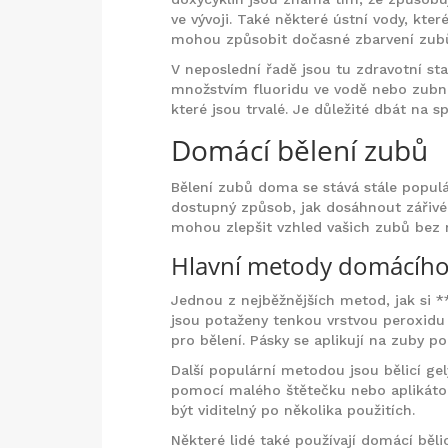
ve vývoji. Také některé ústní vody, kte
mohou způsobit dočasné zbarvení zub
V neposlední řadě jsou tu zdravotní s
množstvím fluoridu ve vodě nebo zubní
které jsou trvalé. Je důležité dbát na 
Domácí bělení zubů
Bělení zubů doma se stává stále populá
dostupný způsob, jak dosáhnout zářivé
mohou zlepšit vzhled vašich zubů bez 
Hlavní metody domácího
Jednou z nejběžnějších metod, jak si **
jsou potaženy tenkou vrstvou peroxidu
pro bělení. Pásky se aplikují na zuby 
Další populární metodou jsou bělicí ge
pomocí malého štětečku nebo aplikátor
být viditelný po několika použitích.
Některé lidé také používají domácí bělic