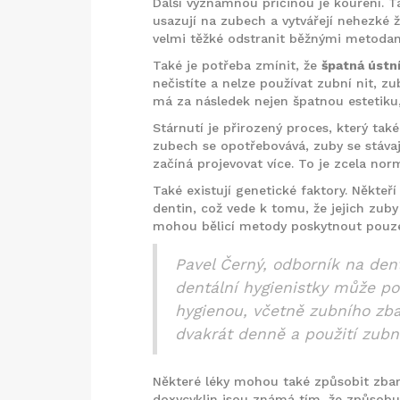
Další významnou příčinou je kouření. T
usazují na zubech a vytvářejí nehezké 
velmi těžké odstranit běžnými metodami
Také je potřeba zmínit, že
špatná ústn
nečistíte a nelze používat zubní nit,
má za následek nejen špatnou estetiku,
Stárnutí je přirozený proces, který tak
zubech se opotřebovává, zuby se stávají
začíná projevovat více. To je zcela nor
Také existují genetické faktory. Někteř
dentin, což vede k tomu, že jejich zuby
mohou bělicí metody poskytnout pouz
Pavel Černý, odborník na dent
dentální hygienistky může 
hygienou, včetně zubního zba
dvakrát denně a použití zubní 
Některé léky mohou také způsobit zbarv
doxycyklin jsou známá tím, že způsobují