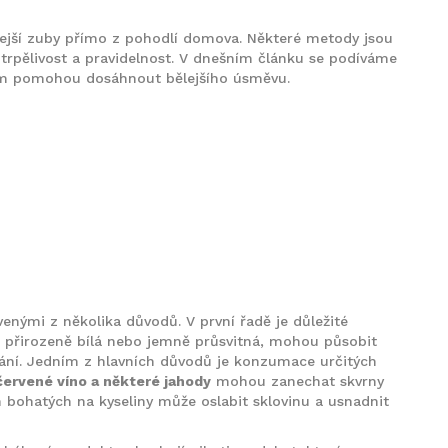
lejší zuby přímo z pohodlí domova. Některé metody jsou
í trpělivost a pravidelnost. V dnešním článku se podíváme
vám pomohou dosáhnout bělejšího úsměvu.
nými z několika důvodů. V první řadě je důležité
je přirozeně bílá nebo jemně průsvitná, mohou působit
vování. Jedním z hlavních důvodů je konzumace určitých
 červené víno a některé jahody
mohou zanechat skvrny
bohatých na kyseliny může oslabit sklovinu a usnadnit