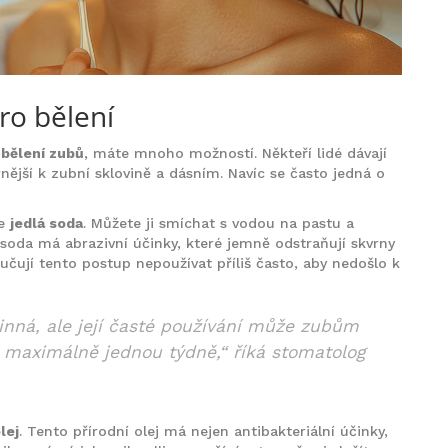
ro bělení
 bělení zubů
, máte mnoho možností. Někteří lidé dávají
rnější k zubní sklovině a dásním. Navíc se často jedná o
je
jedlá soda
. Můžete ji smíchat s vodou na pastu a
 soda má abrazivní účinky, které jemně odstraňují skvrny
učují tento postup nepoužívat příliš často, aby nedošlo k
inná, ale její časté používání může zubům
at maximálně jednou týdně,“ říká stomatolog
lej
. Tento přírodní olej má nejen antibakteriální účinky,