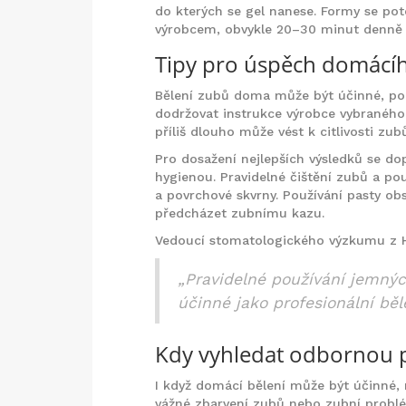
do kterých se gel nanese. Formy se po
výrobcem, obvykle 20–30 minut denně 
Tipy pro úspěch domácíh
Bělení zubů doma může být účinné, poku
dodržovat instrukce výrobce vybraného 
příliš dlouho může vést k citlivosti zu
Pro dosažení nejlepších výsledků se d
hygienou. Pravidelné čištění zubů a po
a povrchové skvrny. Používání pasty obs
předcházet zubnímu kazu.
Vedoucí stomatologického výzkumu z Ha
„Pravidelné používání jemný
účinné jako profesionální běl
Kdy vyhledat odbornou
I když domácí bělení může být účinné, 
vážné zbarvení zubů nebo zubní problém