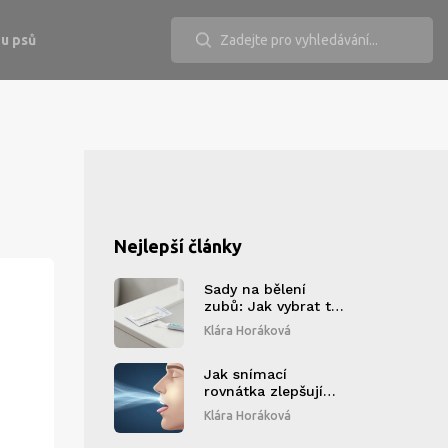
u psů
Nejlepší články
Sady na bělení
zubů: Jak vybrat tu
správnou a jak ji
Klára Horáková
používat bezpečně
Jak snímací
rovnátka zlepšují
dýchání: Proč
Klára Horáková
správný tvar ústní
dutiny pomáhá při