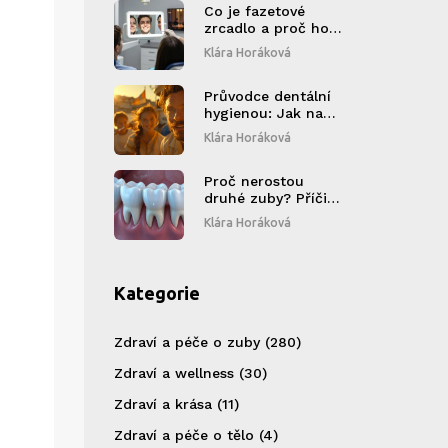
spánkové apnoe a
Co je fazetové
alergii
zrcadlo a proč ho
používají estetické
Klára Horáková
kliniky?
Průvodce dentální
hygienou: Jak na
zdravý úsměv
Klára Horáková
Proč nerostou
druhé zuby? Příčiny,
řešení a kdy
Klára Horáková
navštívit
stomatologa
Kategorie
Zdraví a péče o zuby
(280)
Zdraví a wellness
(30)
Zdraví a krása
(11)
Zdraví a péče o tělo
(4)