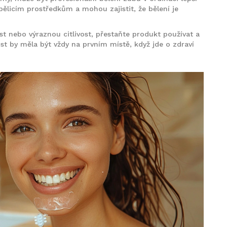
 bělicím prostředkům a mohou zajistit, že bělení je
st nebo výraznou citlivost, přestaňte produkt používat a
t by měla být vždy na prvním místě, když jde o zdraví