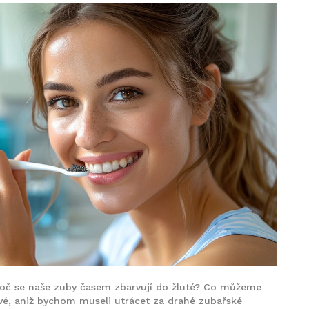
 proč se naše zuby časem zbarvují do žluté? Co můžeme
řivé, aniž bychom museli utrácet za drahé zubařské