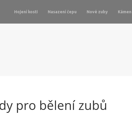
Hojení kosti
Nasazení čepu
Nové zuby
Kámen 
dy pro bělení zubů