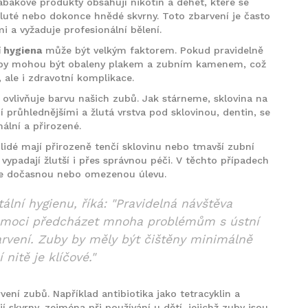
abákové produkty obsahují nikotin a dehet, které se
žluté nebo dokonce hnědé skvrny. Toto zbarvení je často
 a vyžaduje profesionální bělení.
í hygiena
může být velkým faktorem. Pokud pravidelně
 zuby mohou být obaleny plakem a zubním kamenem, což
 ale i zdravotní komplikace.
é ovlivňuje barvu našich zubů. Jak stárneme, sklovina na
 průhlednějšími a žlutá vrstva pod sklovinou, dentin, se
mální a přirozené.
í lidé mají přirozeně tenčí sklovinu nebo tmavší zubní
 vypadají žlutší i přes správnou péči. V těchto případech
e dočasnou nebo omezenou úlevu.
ální hygienu, říká: "Pravidelná návštěva
pomoci předcházet mnoha problémům s ústní
rvení. Zuby by měly být čištěny minimálně
nitě je klíčové."
ení zubů. Například antibiotika jako tetracyklin a
 skvrny, zejména při používání u dětí, jejichž zuby jsou