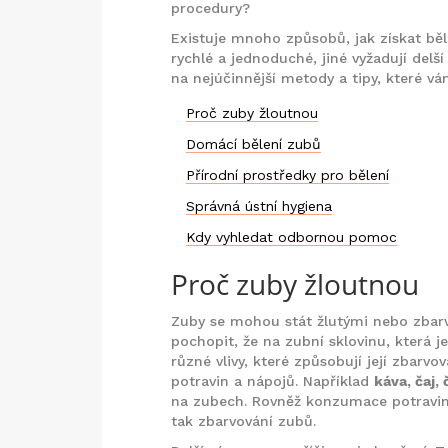
procedury?
Existuje mnoho způsobů, jak získat bě
rychlé a jednoduché, jiné vyžadují delš
na nejúčinnější metody a tipy, které 
Proč zuby žloutnou
Domácí bělení zubů
Přírodní prostředky pro bělení
Správná ústní hygiena
Kdy vyhledat odbornou pomoc
Proč zuby žloutnou
Zuby se mohou stát žlutými nebo zbarve
pochopit, že na zubní sklovinu, která 
různé vlivy, které způsobují její zbar
potravin a nápojů. Například
káva, čaj,
na zubech. Rovněž konzumace potravin 
tak zbarvování zubů.