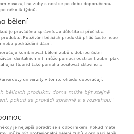
tom nasazují na zuby a nosí se po dobu doporučenou
po několik týdnů.
o bělení
d je prováděno správně. Je důležité si přečíst a
produktu. Používání bělicích produktů příliš často nebo
bů nebo podráždění dásní.
oporučuje kombinovat bělení zubů s dobrou ústní
užívání dentálních nití může pomoci odstranit zubní plak
ahující fluorid také pomáhá posilovat sklovinu a
rvardovy univerzity v tomto ohledu doporučují:
ch bělicích produktů doma může být stejně
ení, pokud se provádí správně a s rozvahou.“
 pomoc
někdy je nejlepší poradit se s odborníkem. Pokud máte
y, může být profesionální bělení zubů v ordinaci lepší