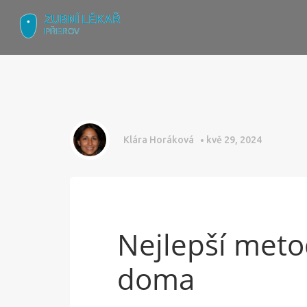
Klára Horáková
kvě 29, 2024
Nejlepší meto
doma