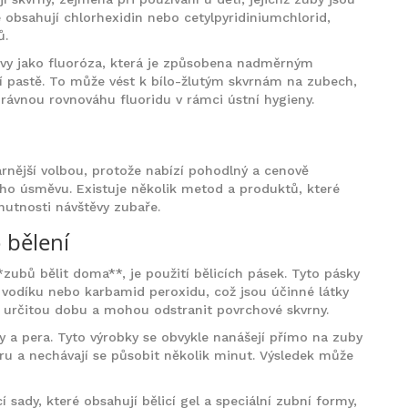
ré obsahují chlorhexidin nebo cetylpyridiniumchlorid,
ů.
tavy jako fluoróza, která je způsobena nadměrným
 pastě. To může vést k bílo-žlutým skvrnám na zubech,
správnou rovnováhu fluoridu v rámci ústní hygieny.
rnější volbou, protože nabízí pohodlný a cenově
ho úsměvu. Existuje několik metod a produktů, které
nutnosti návštěvy zubaře.
 bělení
zubů bělit doma**, je použití bělicích pásek. Tyto pásky
 vodíku nebo karbamid peroxidu, což jsou účinné látky
po určitou dobu a mohou odstranit povrchové skvrny.
ly a pera. Tyto výrobky se obvykle nanášejí přímo na zuby
u a nechávají se působit několik minut. Výsledek může
í sady, které obsahují bělicí gel a speciální zubní formy,