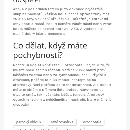
Ano, a v posledních letech je to dokonce nejčastější
skupina pacientů. Většina lidí si nechá opravit zuby mezi
25 a 45 lety. Věk není překážkou - důležitá je zdravotní
stav kostí a dásní. Pokud nemáte zánět dásní nebo ztrátu
kosti, můžete se nechat opravit i v 50. A výsledek je
stejně dobrý jako u teenagera.
Co dělat, když máte
pochybnosti?
Nechte si udělat konzultaci u ortodonta - nejde o to, že
musíte hned začít s léčbou. Většina klinik nabízí první
návštěvu zdarma nebo za symbolickou cenu. Přijďte s
otázkami, požádejte o 3D model, zeptejte se na
alternativy. Není potřeba se rozhodovat hned. Ale pokud
máte problém s příjmem jídla, bolesti hlavy nebo se
stydíte smát, tak nečekáte. Léčba funguje. A patrový
oblouk je jedním z nejúčinnějších nástrojů, které máme k
dispozici.
patrový oblouk
fixní rovnátka
ortodontie