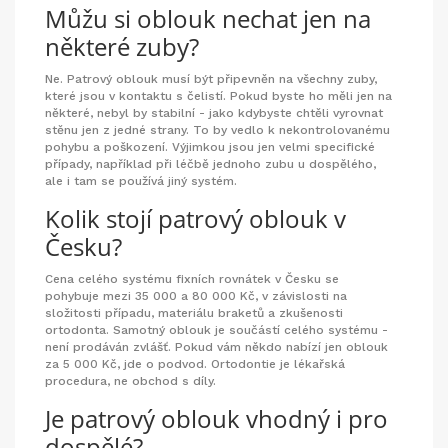
Můžu si oblouk nechat jen na
některé zuby?
Ne. Patrový oblouk musí být připevněn na všechny zuby,
které jsou v kontaktu s čelistí. Pokud byste ho měli jen na
některé, nebyl by stabilní - jako kdybyste chtěli vyrovnat
stěnu jen z jedné strany. To by vedlo k nekontrolovanému
pohybu a poškození. Výjimkou jsou jen velmi specifické
případy, například při léčbě jednoho zubu u dospělého,
ale i tam se používá jiný systém.
Kolik stojí patrový oblouk v
Česku?
Cena celého systému fixních rovnátek v Česku se
pohybuje mezi 35 000 a 80 000 Kč, v závislosti na
složitosti případu, materiálu braketů a zkušenosti
ortodonta. Samotný oblouk je součástí celého systému -
není prodáván zvlášť. Pokud vám někdo nabízí jen oblouk
za 5 000 Kč, jde o podvod. Ortodontie je lékařská
procedura, ne obchod s díly.
Je patrový oblouk vhodný i pro
dospělé?