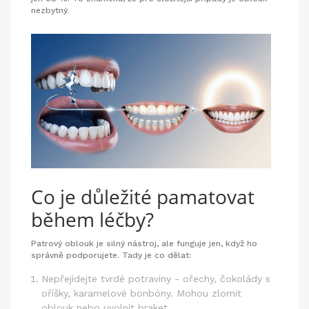
nezbytný.
Co je důležité pamatovat
během léčby?
Patrový oblouk je silný nástroj, ale funguje jen, když ho
správně podporujete. Tady je co dělat:
Nepřejídejte tvrdé potraviny - ořechy, čokolády s
oříšky, karamelové bonbóny. Mohou zlomit
oblouk nebo uvolnit braket.