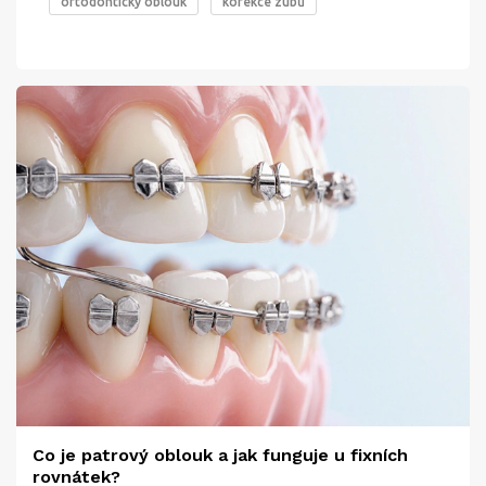
ortodontický oblouk
korekce zubů
Co je patrový oblouk a jak funguje u fixních
rovnátek?