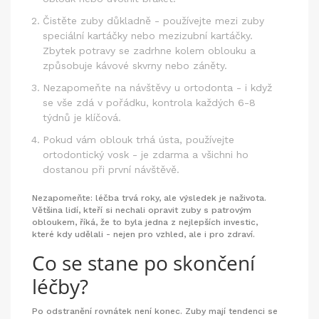
Čistěte zuby důkladně - používejte mezi zuby
speciální kartáčky nebo mezizubní kartáčky.
Zbytek potravy se zadrhne kolem oblouku a
způsobuje kávové skvrny nebo záněty.
Nezapomeňte na návštěvy u ortodonta - i když
se vše zdá v pořádku, kontrola každých 6-8
týdnů je klíčová.
Pokud vám oblouk trhá ústa, používejte
ortodontický vosk - je zdarma a všichni ho
dostanou při první návštěvě.
Nezapomeňte: léčba trvá roky, ale výsledek je naživota.
Většina lidí, kteří si nechali opravit zuby s patrovým
obloukem, říká, že to byla jedna z nejlepších investic,
které kdy udělali - nejen pro vzhled, ale i pro zdraví.
Co se stane po skončení
léčby?
Po odstranění rovnátek není konec. Zuby mají tendenci se