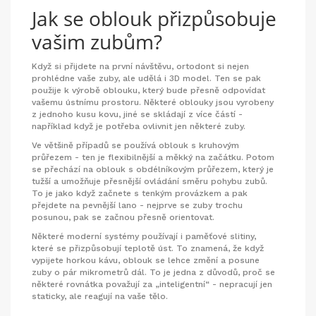
Jak se oblouk přizpůsobuje
vašim zubům?
Když si přijdete na první návštěvu, ortodont si nejen
prohlédne vaše zuby, ale udělá i 3D model. Ten se pak
použije k výrobě oblouku, který bude přesně odpovídat
vašemu ústnímu prostoru. Některé oblouky jsou vyrobeny
z jednoho kusu kovu, jiné se skládají z více částí -
například když je potřeba ovlivnit jen některé zuby.
Ve většině případů se používá oblouk s kruhovým
průřezem - ten je flexibilnější a měkký na začátku. Potom
se přechází na oblouk s obdélníkovým průřezem, který je
tužší a umožňuje přesnější ovládání směru pohybu zubů.
To je jako když začnete s tenkým provázkem a pak
přejdete na pevnější lano - nejprve se zuby trochu
posunou, pak se začnou přesně orientovat.
Některé moderní systémy používají i paměťové slitiny,
které se přizpůsobují teplotě úst. To znamená, že když
vypijete horkou kávu, oblouk se lehce změní a posune
zuby o pár mikrometrů dál. To je jedna z důvodů, proč se
některé rovnátka považují za „inteligentní“ - nepracují jen
staticky, ale reagují na vaše tělo.