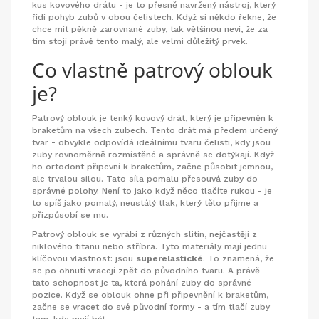
kus kovového drátu - je to přesně navržený nástroj, který
řídí pohyb zubů v obou čelistech. Když si někdo řekne, že
chce mít pěkně zarovnané zuby, tak většinou neví, že za
tím stojí právě tento malý, ale velmi důležitý prvek.
Co vlastně patrový oblouk
je?
Patrový oblouk je tenký kovový drát, který je připevněn k
braketům na všech zubech. Tento drát má předem určený
tvar - obvykle odpovídá ideálnímu tvaru čelisti, kdy jsou
zuby rovnoměrně rozmístěné a správně se dotýkají. Když
ho ortodont připevní k braketům, začne působit jemnou,
ale trvalou silou. Tato síla pomalu přesouvá zuby do
správné polohy. Není to jako když něco tlačíte rukou - je
to spíš jako pomalý, neustálý tlak, který tělo přijme a
přizpůsobí se mu.
Patrový oblouk se vyrábí z různých slitin, nejčastěji z
niklového titanu nebo stříbra. Tyto materiály mají jednu
klíčovou vlastnost: jsou
superelastické
. To znamená, že
se po ohnutí vracejí zpět do původního tvaru. A právě
tato schopnost je ta, která pohání zuby do správné
pozice. Když se oblouk ohne při připevnění k braketům,
začne se vracet do své původní formy - a tím tlačí zuby
tam, kde mají být.