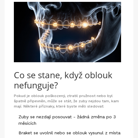
Co se stane, když oblouk
nefunguje?
Pokud je oblouk poškozený, ztratil pružnost nebo byl
špatně připevněn, může se stát, že zuby nejdou tam, kam
mají. Některé příznaky, které byste měli sledovat:
Zuby se nezdají posouvat - žádná změna po 3
měsících
Braket se uvolnil nebo se oblouk vysunul z místa