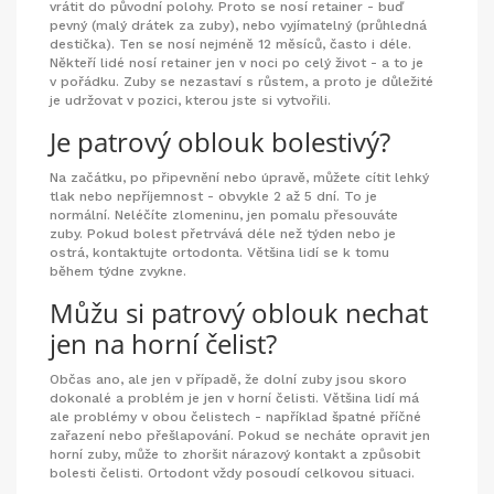
vrátit do původní polohy. Proto se nosí retainer - buď
pevný (malý drátek za zuby), nebo vyjímatelný (průhledná
destička). Ten se nosí nejméně 12 měsíců, často i déle.
Někteří lidé nosí retainer jen v noci po celý život - a to je
v pořádku. Zuby se nezastaví s růstem, a proto je důležité
je udržovat v pozici, kterou jste si vytvořili.
Je patrový oblouk bolestivý?
Na začátku, po připevnění nebo úpravě, můžete cítit lehký
tlak nebo nepříjemnost - obvykle 2 až 5 dní. To je
normální. Neléčíte zlomeninu, jen pomalu přesouváte
zuby. Pokud bolest přetrvává déle než týden nebo je
ostrá, kontaktujte ortodonta. Většina lidí se k tomu
během týdne zvykne.
Můžu si patrový oblouk nechat
jen na horní čelist?
Občas ano, ale jen v případě, že dolní zuby jsou skoro
dokonalé a problém je jen v horní čelisti. Většina lidí má
ale problémy v obou čelistech - například špatné příčné
zařazení nebo přešlapování. Pokud se necháte opravit jen
horní zuby, může to zhoršit nárazový kontakt a způsobit
bolesti čelisti. Ortodont vždy posoudí celkovou situaci.