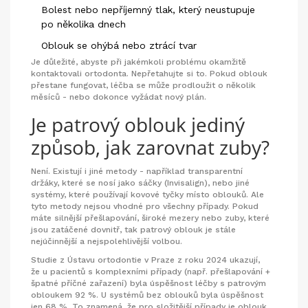
Bolest nebo nepříjemný tlak, který neustupuje
po několika dnech
Oblouk se ohýbá nebo ztrácí tvar
Je důležité, abyste při jakémkoli problému okamžitě
kontaktovali ortodonta. Nepřetahujte si to. Pokud oblouk
přestane fungovat, léčba se může prodloužit o několik
měsíců - nebo dokonce vyžádat nový plán.
Je patrový oblouk jediný
způsob, jak zarovnat zuby?
Není. Existují i jiné metody - například transparentní
držáky, které se nosí jako sáčky (Invisalign), nebo jiné
systémy, které používají kovové tyčky místo oblouků. Ale
tyto metody nejsou vhodné pro všechny případy. Pokud
máte silnější přešlapování, široké mezery nebo zuby, které
jsou zatáčené dovnitř, tak patrový oblouk je stále
nejúčinnější a nejspolehlivější volbou.
Studie z Ústavu ortodontie v Praze z roku 2024 ukazují,
že u pacientů s komplexními případy (např. přešlapování +
špatné příčné zařazení) byla úspěšnost léčby s patrovým
obloukem 92 %. U systémů bez oblouků byla úspěšnost
jen 68 %. To znamená, že pro složitější případy je oblouk