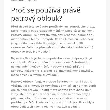
Proč se používá právě
patrový oblouk?
Před deseti lety se často používaly jen jednoduché dráty,
které musely být pravidelně měněny. Dnes už to tak není.
Patrový oblouk je navržený tak, aby pracoval celou dobu
ortodontické léčby - obvykle 12 až 24 měsíců. Jeho tvar
je vypočítán na základě rentgenového snímku, 3D
skenování čelisti a přesného modelu vašich zubů. Každý
oblouk je tedy individuální.
Největší výhoda je ta, že nepotřebuje časté úpravy. Když
se oblouk připevní, začne pracovat sám. Ortodont ho
nemusí měnit každý měsíc - obvykle stačí přijít na
kontrolu každých 6-8 týdnů. To znamená méně návštěv,
méně stresu a rychlejší výsledek.
Patrový oblouk funguje v obou čelistech - horní i dolní.
Většina lidí si myslí, že rovnátka se týkají jen horních zubů.
Ale to není pravda. Pokud máte špatně zarovnané dolní
zuby, ale horní jsou v pořádku, budete mít problémy s
příjmem jídla, můžete mít bolesti čelisti a dokonce i
problémy s řečí. Proto se patrový oblouk používá vždy v
obou čelistech - jen v různých tvarách a silách.