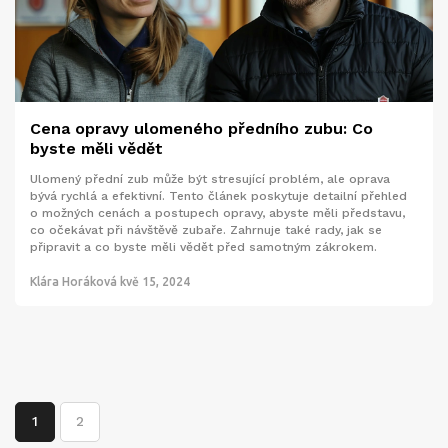
Cena opravy ulomeného předního zubu: Co
byste měli vědět
Ulomený přední zub může být stresující problém, ale oprava
bývá rychlá a efektivní. Tento článek poskytuje detailní přehled
o možných cenách a postupech opravy, abyste měli představu,
co očekávat při návštěvě zubaře. Zahrnuje také rady, jak se
připravit a co byste měli vědět před samotným zákrokem.
Klára Horáková
kvě 15, 2024
1
2