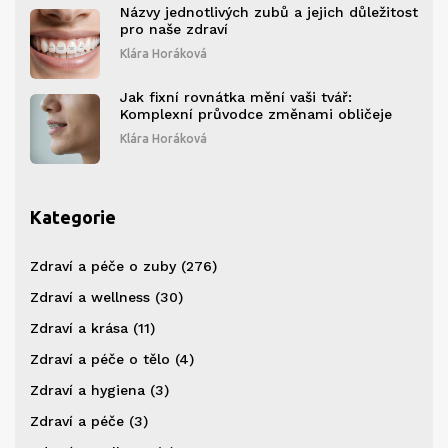
Názvy jednotlivých zubů a jejich důležitost
pro naše zdraví
Klára Horáková
Jak fixní rovnátka mění vaši tvář:
Komplexní průvodce změnami obličeje
Klára Horáková
Kategorie
Zdraví a péče o zuby
(276)
Zdraví a wellness
(30)
Zdraví a krása
(11)
Zdraví a péče o tělo
(4)
Zdraví a hygiena
(3)
Zdraví a péče
(3)