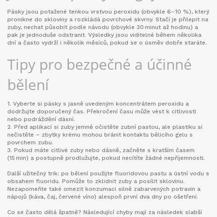
Pásky jsou potažené tenkou vrstvou peroxidu (obvykle 6–10 %), který
pronikne do skloviny a rozkládá povrchové skvrny. Stačí je přilepit na
zuby, nechat působit podle návodu (obvykle 30 minut až hodinu) a
pak je jednoduše odstranit. Výsledky jsou viditelné během několika
dní a často vydrží i několik měsíců, pokud se o úsměv dobře staráte.
Tipy pro bezpečné a účinné
bělení
1. Vyberte si pásky s jasně uvedeným koncentrátem peroxidu a
dodržujte doporučený čas. Překročení času může vést k citlivosti
nebo podráždění dásní.
2. Před aplikací si zuby jemně očistěte zubní pastou, ale plastiku si
nečistěte – zbytky krému mohou bránit kontaktu bělicího gelu s
povrchem zubu.
3. Pokud máte citlivé zuby nebo dásně, začněte s kratším časem
(15 min) a postupně prodlužujte, pokud necítíte žádné nepříjemnosti.
Další užitečný trik: po bělení použijte fluoridovou pastu a ústní vodu s
obsahem fluoridu. Pomůže to zklidnit zuby a posílit sklovinu.
Nezapomeňte také omezit konzumaci silně zabarvených potravin a
nápojů (káva, čaj, červené víno) alespoň první dva dny po ošetření.
Co se často dělá špatně? Následující chyby mají za následek slabší