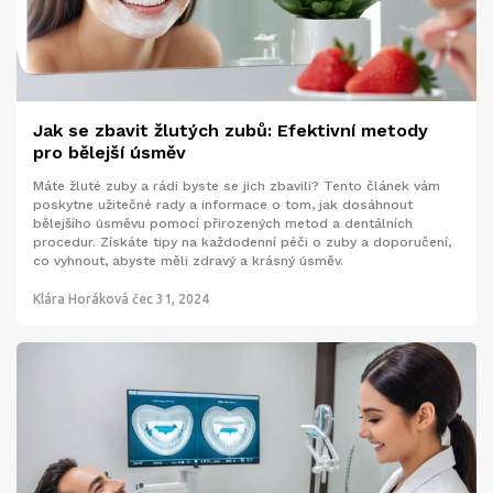
Jak se zbavit žlutých zubů: Efektivní metody
pro bělejší úsměv
Máte žluté zuby a rádi byste se jich zbavili? Tento článek vám
poskytne užitečné rady a informace o tom, jak dosáhnout
bělejšího úsměvu pomocí přirozených metod a dentálních
procedur. Získáte tipy na každodenní péči o zuby a doporučení,
co vyhnout, abyste měli zdravý a krásný úsměv.
Klára Horáková
čec 31, 2024