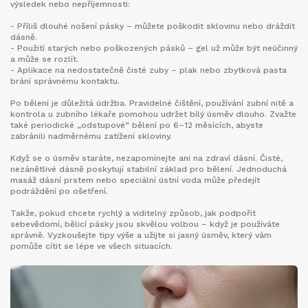
výsledek nebo nepříjemnosti:
- Příliš dlouhé nošení pásky – můžete poškodit sklovinu nebo dráždit
dásně.
- Použití starých nebo poškozených pásků – gel už může být neúčinný
a může se rozlít.
- Aplikace na nedostatečně čisté zuby – plak nebo zbytková pasta
brání správnému kontaktu.
Po bělení je důležitá údržba. Pravidelné čištění, používání zubní nitě a
kontrola u zubního lékaře pomohou udržet bílý úsměv dlouho. Zvažte
také periodické „odstupové“ bělení po 6–12 měsících, abyste
zabránili nadměrnému zatížení skloviny.
Když se o úsměv staráte, nezapomínejte ani na zdraví dásní. Čisté,
nezánětlivé dásně poskytují stabilní základ pro bělení. Jednoduchá
masáž dásní prstem nebo speciální ústní voda může předejít
podráždění po ošetření.
Takže, pokud chcete rychlý a viditelný způsob, jak podpořit
sebevědomí, bělicí pásky jsou skvělou volbou – když je používáte
správně. Vyzkoušejte tipy výše a užijte si jasný úsměv, který vám
pomůže cítit se lépe ve všech situacích.