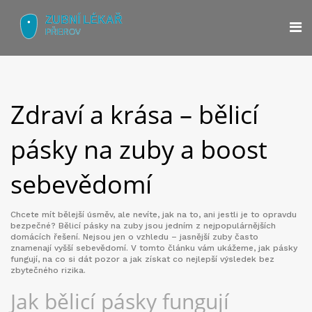
Zdraví a krása – bělicí
pásky na zuby a boost
sebevědomí
Chcete mít bělejší úsměv, ale nevíte, jak na to, ani jestli je to opravdu
bezpečné? Bělicí pásky na zuby jsou jedním z nejpopulárnějších
domácích řešení. Nejsou jen o vzhledu – jasnější zuby často
znamenají vyšší sebevědomí. V tomto článku vám ukážeme, jak pásky
fungují, na co si dát pozor a jak získat co nejlepší výsledek bez
zbytečného rizika.
Jak bělicí pásky fungují