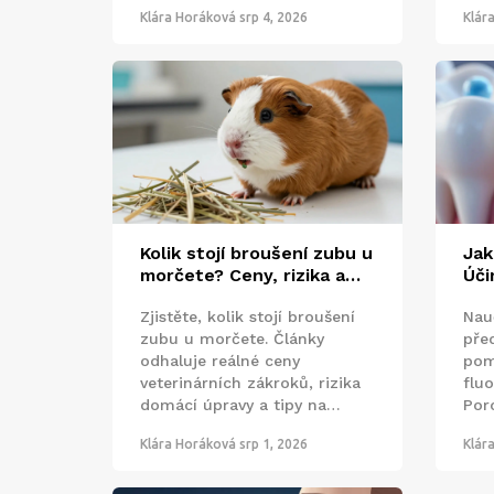
Klára Horáková
srp 4, 2026
Klár
údržba urychlí vaši cestu k
dokonalému úsměvu.
Kolik stojí broušení zubu u
Jak
morčete? Ceny, rizika a
Úči
kdy je to nutné
péč
Zjistěte, kolik stojí broušení
Nau
zubu u morčete. Články
pře
odhaluje reálné ceny
pom
veterinárních zákroků, rizika
fluo
domácí úpravy a tipy na
Por
prevenci přerůstajících zubů.
vzn
Klára Horáková
srp 1, 2026
Klár
kam