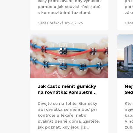
časy prořezávání, kdy vyhledat
pří
pomoc a jak souvisí růst zubů
pom
s kompozitními fazetami.
zák
roli
Klára Horáková
srp 7, 2026
Klár
kdy
Jak často měnit gumičky
Nej
na rovnátka: Kompletní
Sez
průvodce pro správnou
při
Dívejte se na tohle: Gumičky
Kte
údržbu
na rovnátka se mění buď při
nej
kontrole u lékaře, nebo
kap
dvakrát denně doma. Zjistěte,
Vin
jak poznat, kdy jsou již
zub
nefunkční, a jak správná
Pra