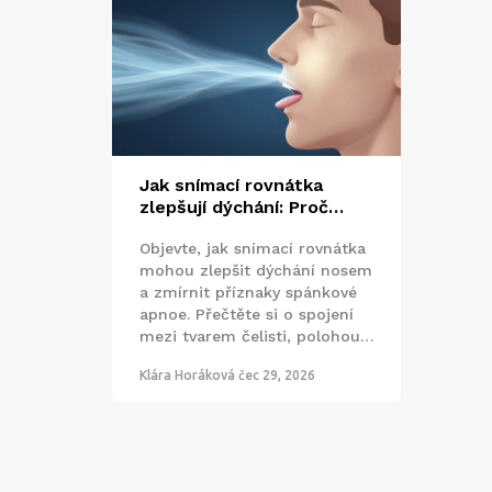
Jak snímací rovnátka
zlepšují dýchání: Proč
správný tvar ústní dutiny
Objevte, jak snímací rovnátka
pomáhá při spánkové
mohou zlepšit dýchání nosem
apnoe a alergii
a zmírnit příznaky spánkové
apnoe. Přečtěte si o spojení
mezi tvarem čelisti, polohou
jazyka a kvalitou spánku.
Klára Horáková
čec 29, 2026