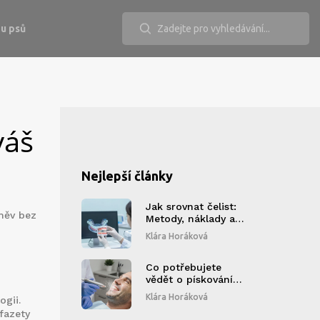
u psů
váš
Nejlepší články
Jak srovnat čelist:
měv bez
Metody, náklady a
co očekávat v roce
Klára Horáková
2026
Co potřebujete
vědět o pískování
zubů - praktický
Klára Horáková
ogii.
průvodce
fazety