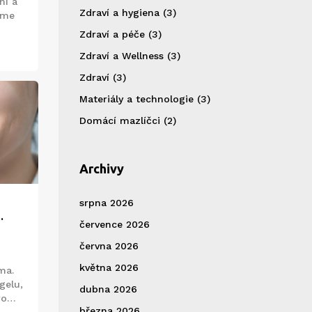
ní a
Zdraví a hygiena
(3)
díme
Zdraví a péče
(3)
Zdraví a Wellness
(3)
Zdraví
(3)
Materiály a technologie
(3)
Domácí mazlíčci
(2)
Archivy
srpna 2026
července 2026
června 2026
května 2026
ma.
gelu,
dubna 2026
ro
března 2026