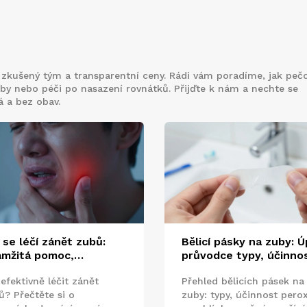
 zkušený tým a transparentní ceny. Rádi vám poradíme, jak peč
mby nebo péči po nasazení rovnátků. Přijďte k nám a nechte se
á a bez obav.
 se léčí zánět zubů:
Bělicí pásky na zuby: Ú
mžitá pomoc,
průvodce typy, účinnos
ibiotika a dlouhodobé
bezpečným používání
efektivně léčit zánět
Přehled bělicích pásek na
ení
ů? Přečtěte si o
zuby: typy, účinnost pero