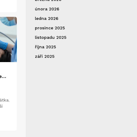
února 2026
ledna 2026
prosince 2025
listopadu 2025
října 2025
září 2025
e
ed
átka.
ší