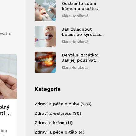
Odstraňte zubní
kámen a ukažte
svůj nejlepší úsměv:
Klára Horáková
Praktický návod bez
zbytečného šumu
Jak zvládnout
ovat o
bolest po kyretáži
zubů: Průvodce pro
Klára Horáková
rychlé uzdravení
Dentální zrcátko:
Jak jej používat
správně pro lepší
Klára Horáková
ústní zdraví
Kategorie
Zdraví a péče o zuby
(278)
plný
tí a
Zdraví a wellness
(30)
m
Zdraví a krása
(11)
xidu
Zdraví a péče o tělo
(4)