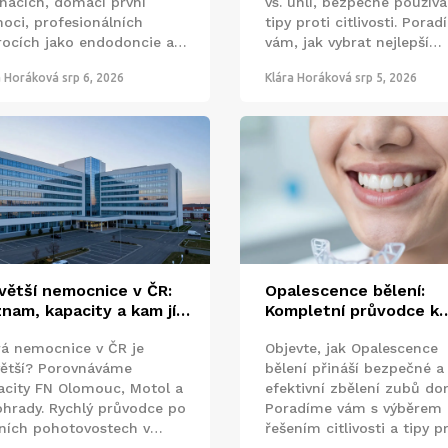
znacích, domácí první
vs. uhlí, bezpečné používá
oci, profesionálních
tipy proti citlivosti. Pora
rocích jako endodoncie a
vám, jak vybrat nejlepší
 antibiotik. Poradíme vám,
variantu pro váš úsměv.
a Horáková
srp 6, 2026
Klára Horáková
srp 5, 2026
 vyhledat urgentní pomoc.
větší nemocnice v ČR:
Opalescence bělení:
nam, kapacity a kam jít
Kompletní průvodce k
 pohotovosti
bílým zubům
rá nemocnice v ČR je
Objevte, jak Opalescence
větší? Porovnáváme
bělení přináší bezpečné a
acity FN Olomouc, Motol a
efektivní zbělení zubů do
ohrady. Rychlý průvodce po
Poradíme vám s výběrem 
ních pohotovostech v
řešením citlivosti a tipy p
ze a tipy pro návštěvu ARO.
trvalý výsledek.