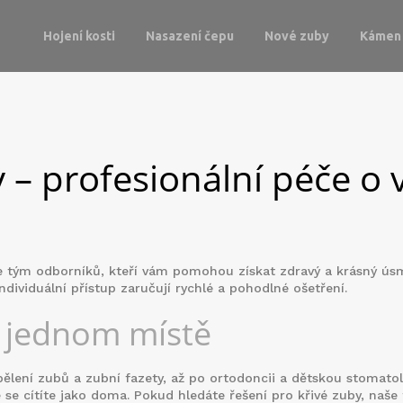
Hojení kosti
Nasazení čepu
Nové zuby
Kámen 
 – profesionální péče o 
me tým odborníků, kteří vám pomohou získat zdravý a krásný ús
dividuální přístup zaručují rychlé a pohodlné ošetření.
 jednom místě
bělení zubů a zubní fazety, až po ortodoncii a dětskou stomatol
se cítíte jako doma. Pokud hledáte řešení pro křivé zuby, naše 