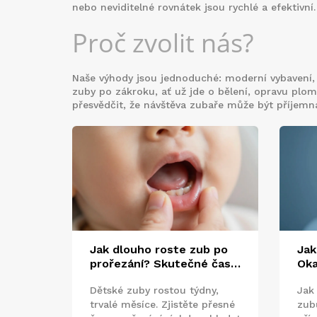
nebo neviditelné rovnátek jsou rychlé a efektivní.
Proč zvolit nás?
Naše výhody jsou jednoduché: moderní vybavení,
zuby po zákroku, ať už jde o bělení, opravu plo
přesvědčit, že návštěva zubaře může být příjemn
Jak dlouho roste zub po
Jak
prořezání? Skutečné časy
Oka
růstu a vliv kompozitních
ant
Dětské zuby rostou týdny,
Jak 
fazet
řeš
trvalé měsíce. Zjistěte přesné
zub