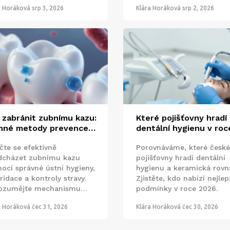
a Horáková
srp 3, 2026
Klára Horáková
srp 2, 2026
 zabránit zubnímu kazu:
Které pojišťovny hradí
nné metody prevence a
dentální hygienu v roc
e o zuby
2026? Kompletní přehl
čte se efektivně
Porovnáváme, které české
dcházet zubnímu kazu
pojišťovny hradí dentální
ocí správné ústní hygieny,
hygienu a keramická rovn
ridace a kontroly stravy.
Zjistěte, kdo nabízí nejlep
ozumějte mechanismu
podmínky v roce 2026.
iku kazu a rolí zubního
a Horáková
čec 31, 2026
Klára Horáková
čec 30, 2026
ene.