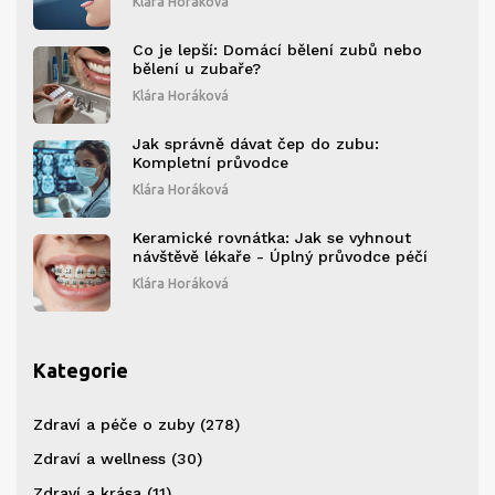
Klára Horáková
Co je lepší: Domácí bělení zubů nebo
bělení u zubaře?
Klára Horáková
Jak správně dávat čep do zubu:
Kompletní průvodce
Klára Horáková
Keramické rovnátka: Jak se vyhnout
návštěvě lékaře - Úplný průvodce péčí
Klára Horáková
Kategorie
Zdraví a péče o zuby
(278)
Zdraví a wellness
(30)
Zdraví a krása
(11)