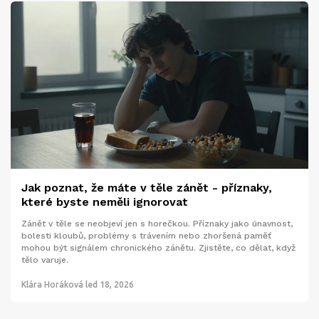
Jak poznat, že máte v těle zánět - příznaky,
které byste neměli ignorovat
Zánět v těle se neobjeví jen s horečkou. Příznaky jako únavnost,
bolesti kloubů, problémy s trávením nebo zhoršená paměť
mohou být signálem chronického zánětu. Zjistěte, co dělat, když
tělo varuje.
Klára Horáková
led 18, 2026