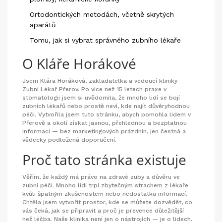
Ortodontických metodách, včetně skrytých
aparátů
Tomu, jak si vybrat správného zubního lékaře
O Kláře Horákové
Jsem Klára Horáková, zakladatelka a vedoucí kliniky
Zubní Lékař Přerov. Po více než 15 letech praxe v
stomatologii jsem si uvědomila, že mnoho lidí se bojí
zubních lékařů nebo prostě neví, kde najít důvěryhodnou
péči. Vytvořila jsem tuto stránku, abych pomohla lidem v
Přerově a okolí získat jasnou, přehlednou a bezplatnou
informaci — bez marketingových prázdnin, jen čestná a
vědecky podložená doporučení.
Proč tato stránka existuje
Věřím, že každý má právo na zdravé zuby a důvěru ve
zubní péči. Mnoho lidí trpí zbytečným strachem z lékaře
kvůli špatným zkušenostem nebo nedostatku informací.
Chtěla jsem vytvořit prostor, kde se můžete dozvědět, co
vás čeká, jak se připravit a proč je prevence důležitější
než léčba. Naše klinika není jen o nástrojích — je o lidech.