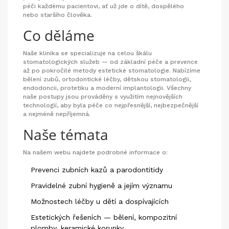
péči každému pacientovi, ať už jde o dítě, dospělého
nebo staršího člověka.
Co děláme
Naše klinika se specializuje na celou škálu
stomatologických služeb — od základní péče a prevence
až po pokročilé metody estetické stomatologie. Nabízíme
bělení zubů, ortodontické léčby, dětskou stomatologii,
endodoncii, protetiku a moderní implantologii. Všechny
naše postupy jsou prováděny s využitím nejnovějších
technologií, aby byla péče co nejpřesnější, nejbezpečnější
a nejméně nepříjemná.
Naše témata
Na našem webu najdete podrobné informace o:
Prevenci zubních kazů a parodontitidy
Pravidelné zubní hygieně a jejím významu
Možnostech léčby u dětí a dospívajících
Estetických řešeních — bělení, kompozitní
plomby, keramické korunky