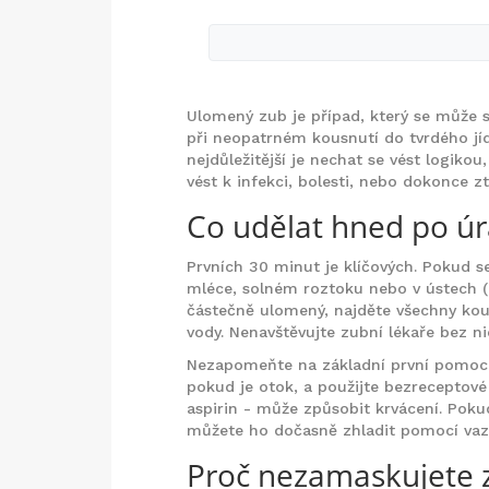
Ulomený zub je případ, který se může 
při neopatrném kousnutí do tvrdého jídl
nejdůležitější je nechat se vést logik
vést k infekci, bolesti, nebo dokonce 
Co udělat hned po ú
Prvních 30 minut je klíčových. Pokud s
mléce, solném roztoku nebo v ústech (
částečně ulomený, najděte všechny kou
vody. Nenavštěvujte zubní lékaře bez n
Nezapomeňte na základní první pomoc: v
pokud je otok, a použijte bezreceptové
aspirin - může způsobit krvácení. Pokud
můžete ho dočasně zhladit pomocí vaze
Proč nezamaskujete 