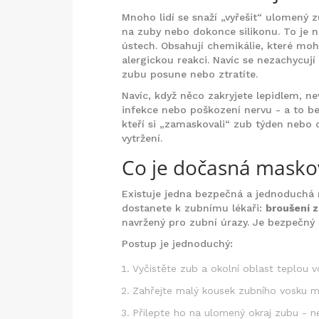
Mnoho lidí se snaží „vyřešit“ ulomený 
na zuby nebo dokonce silikonu. To je n
ústech. Obsahují chemikálie, které mo
alergickou reakci. Navíc se nezachycuj
zubu posune nebo ztratíte.
Navíc, když něco zakryjete lepidlem, nev
infekce nebo poškození nervu - a to be
kteří si „zamaskovali“ zub týden nebo d
vytržení.
Co je dočasná maskov
Existuje jedna bezpečná a jednoduchá 
dostanete k zubnímu lékaři:
broušení 
navržený pro zubní úrazy. Je bezpečný p
Postup je jednoduchý:
Vyčistěte zub a okolní oblast teplou
Zahřejte malý kousek zubního vosku me
Přilepte ho na ulomený okraj zubu - n