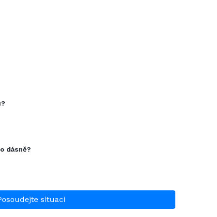
u?
bo dásně?
Posoudejte situaci