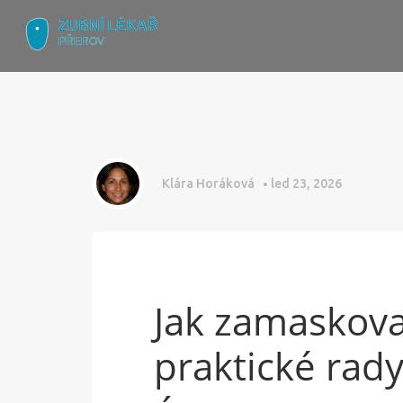
Klára Horáková
led 23, 2026
Jak zamaskova
praktické rad