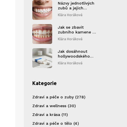
Názvy jednotlivých
zubů a jejich
důležitost pro naše
Klára Horáková
zdraví
Jak se zbavit
zubního kamene na
zubech - přirozené
Klára Horáková
a profesionální
metody
Jak dosáhnout
hollywoodského
úsměvu s bělicími
Klára Horáková
pásky na zuby:
Kompletní průvodce
Kategorie
Zdraví a péče o zuby
(278)
Zdraví a wellness
(30)
Zdraví a krása
(11)
Zdraví a péče o tělo
(4)