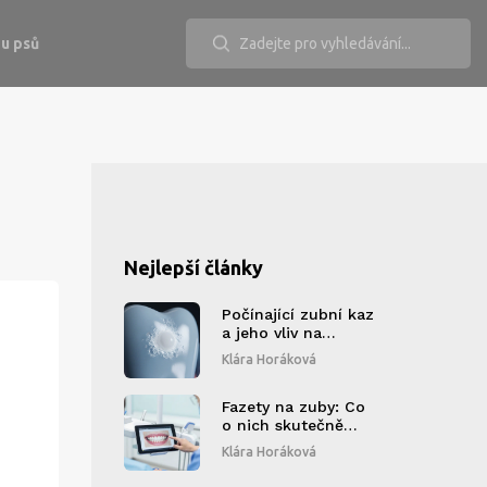
u psů
Nejlepší články
Počínající zubní kaz
a jeho vliv na
celkové zdraví
Klára Horáková
Fazety na zuby: Co
o nich skutečně
říkají zubní lékaři?
Klára Horáková
Kompletní průvodce