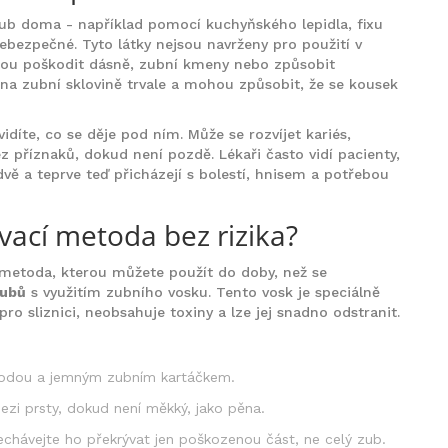
zub doma - například pomocí kuchyňského lepidla, fixu
ebezpečné. Tyto látky nejsou navrženy pro použití v
hou poškodit dásně, zubní kmeny nebo způsobit
í na zubní sklovině trvale a mohou způsobit, že se kousek
idíte, co se děje pod ním. Může se rozvíjet kariés,
z příznaků, dokud není pozdě. Lékaři často vidí pacienty,
vě a teprve teď přicházejí s bolestí, hnisem a potřebou
ací metoda bez rizika?
metoda, kterou můžete použít do doby, než se
zubů
s využitím zubního vosku. Tento vosk je speciálně
ro sliznici, neobsahuje toxiny a lze jej snadno odstranit.
 vodou a jemným zubním kartáčkem.
zi prsty, dokud není měkký, jako pěna.
echávejte ho překrývat jen poškozenou část, ne celý zub.