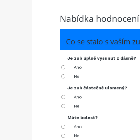
Nabídka hodnocení
Co se stalo s vaším 
Je zub úplně vysunut z dásně?
Ano
Ne
Je zub částečně ulomený?
Ano
Ne
Máte bolest?
Ano
Ne