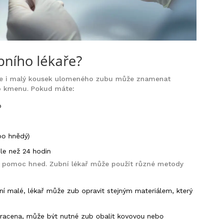
bního lékaře?
once i malý kousek ulomeného zubu může znamenat
o kmenu. Pokud máte:
o
bo hnědý)
éle než 24 hodin
ou pomoc hned. Zubní lékař může použít různé metody
í malé, lékař může zub opravit stejným materiálem, který
tracena, může být nutné zub obalit kovovou nebo