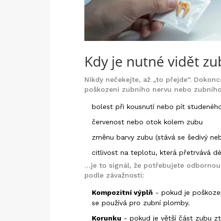
Kdy je nutné vidět zu
Nikdy nečekejte, až „to přejde“. Dok
poškození zubního nervu nebo zubníh
bolest při kousnutí nebo pít studenéh
červenost nebo otok kolem zubu
změnu barvy zubu (stává se šedivý ne
citlivost na teplotu, která přetrvává d
…je to signál, že potřebujete odborn
podle závažnosti:
Kompozitní výplň
- pokud je poškozen
se používá pro zubní plomby.
Korunku
- pokud je větší část zubu z