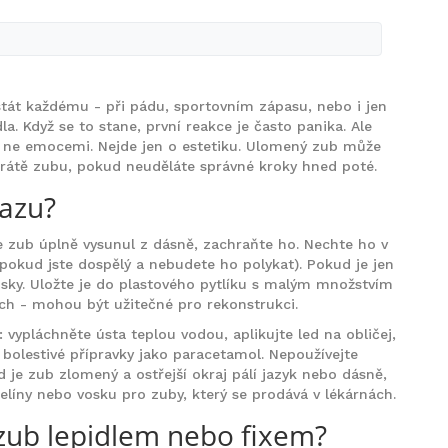
stát každému - při pádu, sportovním zápasu, nebo i jen
a. Když se to stane, první reakce je často panika. Ale
ou, ne emocemi. Nejde jen o estetiku. Ulomený zub může
ztrátě zubu, pokud neuděláte správné kroky hned poté.
razu?
e zub úplně vysunul z dásně, zachraňte ho. Nechte ho v
pokud jste dospělý a nebudete ho polykat). Pokud je jen
sky. Uložte je do plastového pytlíku s malým množstvím
ich - mohou být užitečné pro rekonstrukci.
ypláchněte ústa teplou vodou, aplikujte led na obličej,
 bolestivé přípravky jako paracetamol. Nepoužívejte
 je zub zlomený a ostřejší okraj pálí jazyk nebo dásně,
líny nebo vosku pro zuby, který se prodává v lékárnách.
zub lepidlem nebo fixem?