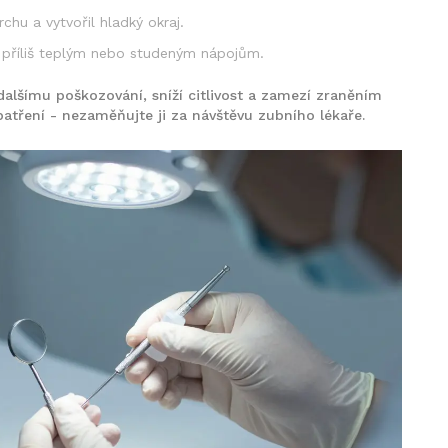
rchu a vytvořil hladký okraj.
e příliš teplým nebo studeným nápojům.
dalšímu poškozování, sníží citlivost a zamezí zraněním
patření - nezaměňujte ji za návštěvu zubního lékaře.