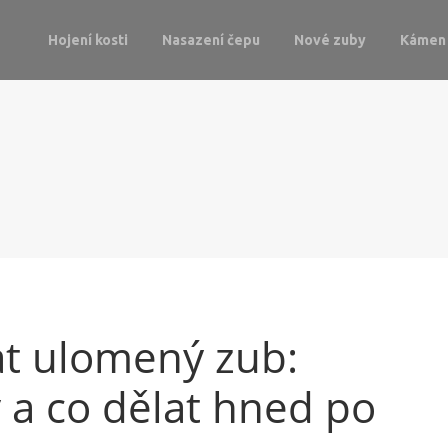
Hojení kosti
Nasazení čepu
Nové zuby
Kámen 
t ulomený zub:
y a co dělat hned po