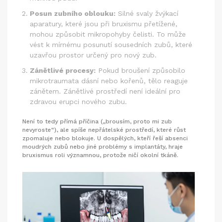
Posun zubního oblouku:
Silné svaly žvýkací
aparatury, které jsou při bruxismu přetížené,
mohou způsobit mikropohyby čelisti. To může
vést k mírnému posunutí sousedních zubů, které
uzavřou prostor určený pro nový zub.
Zánětlivé procesy:
Pokud broušení způsobilo
mikrotraumata dásní nebo kořenů, tělo reaguje
zánětem. Zánětlivé prostředí není ideální pro
zdravou erupci nového zubu.
Není to tedy přímá příčina („brousím, proto mi zub
nevyroste“), ale spíše nepřátelské prostředí, které růst
zpomaluje nebo blokuje. U dospělých, kteří řeší absenci
moudrých zubů nebo jiné problémy s implantáty, hraje
bruxismus roli významnou, protože ničí okolní tkáně.