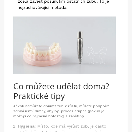
zcela zavést posunutím ostatních zubů. To je
nejzachovávající metoda.
Co můžete udělat doma?
Praktické tipy
Ačkoli nemůžete donutit zub k růstu, můžete podpořit
zdraví ústní dutiny, aby byl proces erupce (pokud je
možný) co nejméně bolestivý a zánětlivý.
Hygiena:
Místo, kde má vyrůst zub, je často