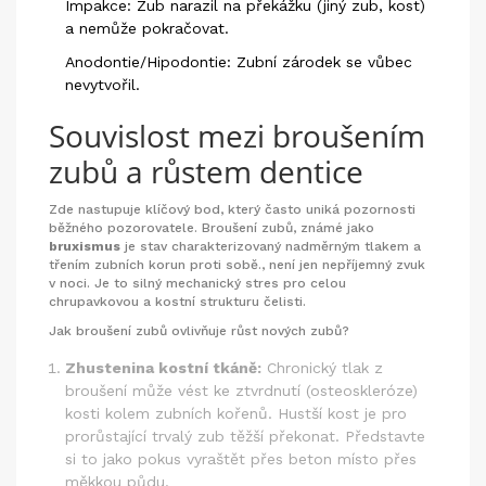
Impakce:
Zub narazil na překážku (jiný zub, kost)
a nemůže pokračovat.
Anodontie/Hipodontie:
Zubní zárodek se vůbec
nevytvořil.
Souvislost mezi broušením
zubů a růstem dentice
Zde nastupuje klíčový bod, který často uniká pozornosti
běžného pozorovatele. Broušení zubů, známé jako
bruxismus
je
stav charakterizovaný nadměrným tlakem a
třením zubních korun proti sobě
.
, není jen nepříjemný zvuk
v noci. Je to silný mechanický stres pro celou
chrupavkovou a kostní strukturu čelisti.
Jak broušení zubů ovlivňuje růst nových zubů?
Zhustenina kostní tkáně:
Chronický tlak z
broušení může vést ke ztvrdnutí (osteoskleróze)
kosti kolem zubních kořenů. Hustší kost je pro
prorůstající trvalý zub těžší překonat. Představte
si to jako pokus vyraštět přes beton místo přes
měkkou půdu.