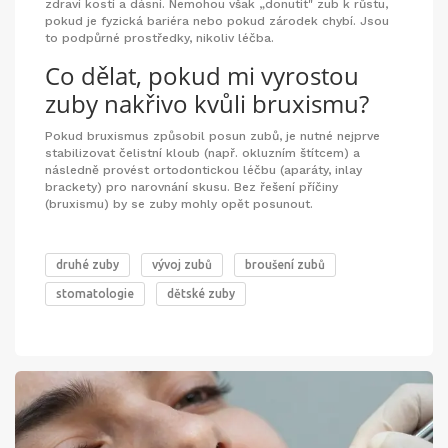
zdraví kostí a dásní. Nemohou však „donutit" zub k růstu,
pokud je fyzická bariéra nebo pokud zárodek chybí. Jsou
to podpůrné prostředky, nikoliv léčba.
Co dělat, pokud mi vyrostou
zuby nakřivo kvůli bruxismu?
Pokud bruxismus způsobil posun zubů, je nutné nejprve
stabilizovat čelistní kloub (např. okluzním štítcem) a
následně provést ortodontickou léčbu (aparáty, inlay
brackety) pro narovnání skusu. Bez řešení příčiny
(bruxismu) by se zuby mohly opět posunout.
druhé zuby
vývoj zubů
broušení zubů
stomatologie
dětské zuby