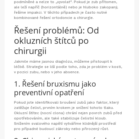
podmíněné a nelze to „vyvolat“. Pokud je zub přítomen,
ale leží napříč (horizontálně) nebo je hluboko zakopaný,
řešíme impakci. V těchto případech je často nutné
kombinované řešení ortodoncie a chirurgie.
Řešení problémů: Od
okluzních štítců po
chirurgii
Jakmile máme jasnou diagnózu, můžeme přistoupit k
léčbě. Strategie se liší podle toho, zda je problém v kosti,
v pozici zubu, nebo v jeho absence.
1. Řešení bruxismu jako
preventivní opatření
Pokud jste identifikovali broušení zubů jako faktor, který
zatěžuje čelist, prvním krokem je snížení tohoto tlaku.
Okluzní štítec (nocní clona) chrání nejen povrch zubů před
opotřebováním, ale také stabilizuje čelistní kloub.
Snížením svalového napětí vytváříme klidnější prostředí
pro případné budoucí zákroky nebo přirozený růst.