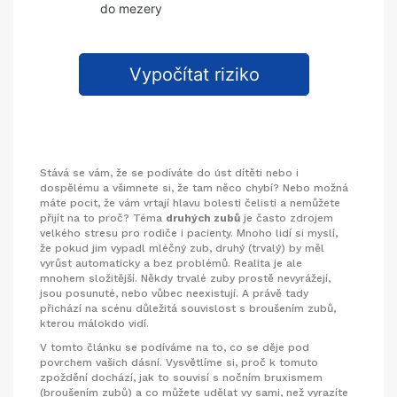
do mezery
Vypočítat riziko
Stává se vám, že se podíváte do úst dítěti nebo i
dospělému a všimnete si, že tam něco chybí? Nebo možná
máte pocit, že vám vrtají hlavu bolesti čelisti a nemůžete
přijít na to proč? Téma
druhých zubů
je často zdrojem
velkého stresu pro rodiče i pacienty. Mnoho lidí si myslí,
že pokud jim vypadl mléčný zub, druhý (trvalý) by měl
vyrůst automaticky a bez problémů. Realita je ale
mnohem složitější. Někdy trvalé zuby prostě nevyrážejí,
jsou posunuté, nebo vůbec neexistují. A právě tady
přichází na scénu důležitá souvislost s broušením zubů,
kterou málokdo vidí.
V tomto článku se podíváme na to, co se děje pod
povrchem vašich dásní. Vysvětlíme si, proč k tomuto
zpoždění dochází, jak to souvisí s nočním bruxismem
(broušením zubů) a co můžete udělat vy sami, než vyrazíte