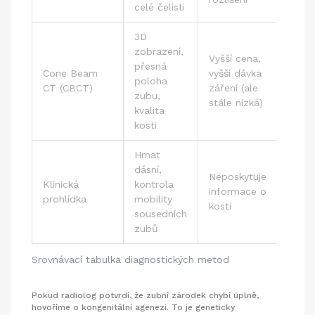
celé čelisti
3D
zobrazení,
Vyšší cena,
Při p
přesná
Cone Beam
vyšší dávka
chiru
poloha
CT (CBCT)
záření (ale
vysta
zubu,
stále nízká)
zubu
kvalita
kosti
Hmat
dásní,
Neposkytuje
Klinická
kontrola
Vždy 
informace o
prohlídka
mobility
první
kosti
sousedních
zubů
Srovnávací tabulka diagnostických metod
Pokud radiolog potvrdí, že zubní zárodek chybí úplně,
hovoříme o kongenitální agenezi. To je geneticky