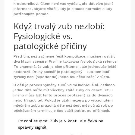
k odborníkovi. Cílem není vás vyděsit, ale dát vám jasné
informace, abyste věděli, kdy je situace normální a kdy
potřebujete pomoc.
Když trvalý zub nezlobí:
Fysiologické vs.
patologické příčiny
Před tím, než začneme řešit komplikace, musíme rozlišit
dva hlavní scénáře. První je takzvaná fysiologická retence.
To znamená, že zub je sice přítomen, ale jednoduše ještě
nedorazil. Druhý scénář je patologický - zub tam buď
fyzicky není (hipodontie), nebo mu něco brání v růstu.
U dětí je proces výměny zubů velmi individuální. Zatímco
jedno dítě může mít všechny stálé zuby do deseti let, u
jiného může být tento proces protažený až do dvanácti
nebo třinácti let. Pokud je však mezera po vypadnutém
mléčném zubu prázdná déle než šest měsíců až rok po
očekávaném termínu, je čas začít pátrat po příčinách.
Pozdní erupce:
Zub je v kosti, ale čeká na
správný signál.