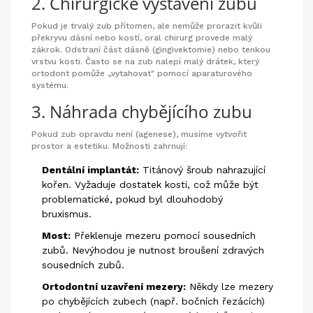
2. Chirurgické vystavení zubu
Pokud je trvalý zub přítomen, ale nemůže prorazit kvůli
překryvu dásní nebo kostí, oral chirurg provede malý
zákrok. Odstraní část dásně (gingivektomie) nebo tenkou
vrstvu kosti. Často se na zub nalepí malý drátek, který
ortodont pomůže „vytahovat" pomocí aparaturového
systému.
3. Náhrada chybějícího zubu
Pokud zub opravdu není (agenese), musíme vytvořit
prostor a estetiku. Možnosti zahrnují:
Dentální implantát:
Titánový šroub nahrazující
kořen. Vyžaduje dostatek kosti, což může být
problematické, pokud byl dlouhodobý
bruxismus.
Most:
Překlenuje mezeru pomocí sousedních
zubů. Nevýhodou je nutnost broušení zdravých
sousedních zubů.
Ortodontní uzavření mezery:
Někdy lze mezery
po chybějících zubech (např. bočních řezácích)