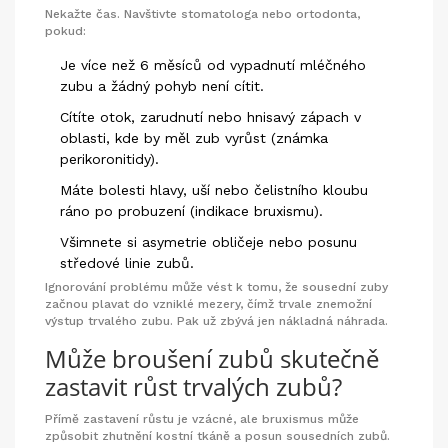
Nekažte čas. Navštivte stomatologa nebo ortodonta,
pokud:
Je více než 6 měsíců od vypadnutí mléčného
zubu a žádný pohyb není cítit.
Cítíte otok, zarudnutí nebo hnisavý zápach v
oblasti, kde by měl zub vyrůst (známka
perikoronitidy).
Máte bolesti hlavy, uší nebo čelistního kloubu
ráno po probuzení (indikace bruxismu).
Všimnete si asymetrie obličeje nebo posunu
středové linie zubů.
Ignorování problému může vést k tomu, že sousední zuby
začnou plavat do vzniklé mezery, čímž trvale znemožní
výstup trvalého zubu. Pak už zbývá jen nákladná náhrada.
Může broušení zubů skutečně
zastavit růst trvalých zubů?
Přímě zastavení růstu je vzácné, ale bruxismus může
způsobit zhutnění kostní tkáně a posun sousedních zubů.