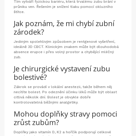
Tím vytváří fyzickou bariéru, která trvalému zubu brání v
průniku ven. Řešením je snížení tlaku pomocí okluzního
štítce.
Jak poznám, že mi chybí zubní
zárodek?
Jediným spolehlivým způsobem je rentgenové vyšetření,
ideálně 3D CBCT. Klinickým znakem může být dlouhodobá
absence erupce i přes volný prostor a chybějící mléčný
zub.
Je chirurgické vystavení zubu
bolestivé?
Zákrok se provádí v lokální anestezii, takže během něj
necítíte bolest. Po odeznění účinku léků může být oblast
citlivá několik dní. Bolest je obvykle dobře
kontrolovatelná běžnými analgetiky.
Mohou doplňky stravy pomoci
zrůst zubům?
Doplňky jako vitamín D, K2 a hořčík podporují celkové