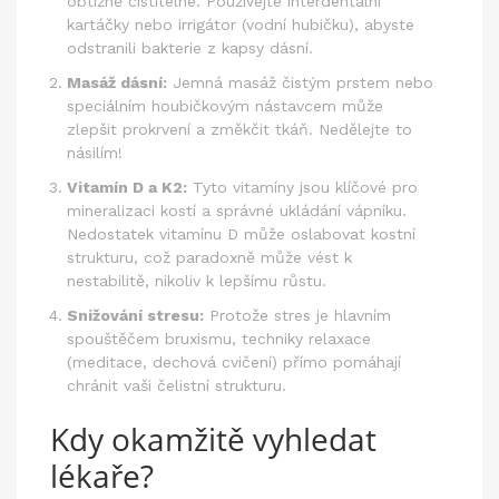
obtížně čistitelné. Používejte interdentální
kartáčky nebo irrigátor (vodní hubičku), abyste
odstranili bakterie z kapsy dásní.
Masáž dásní:
Jemná masáž čistým prstem nebo
speciálním houbičkovým nástavcem může
zlepšit prokrvení a změkčit tkáň. Nedělejte to
násilím!
Vitamín D a K2:
Tyto vitamíny jsou klíčové pro
mineralizaci kostí a správné ukládání vápníku.
Nedostatek vitamínu D může oslabovat kostní
strukturu, což paradoxně může vést k
nestabilitě, nikoliv k lepšímu růstu.
Snižování stresu:
Protože stres je hlavním
spouštěčem bruxismu, techniky relaxace
(meditace, dechová cvičení) přímo pomáhají
chránit vaši čelistní strukturu.
Kdy okamžitě vyhledat
lékaře?