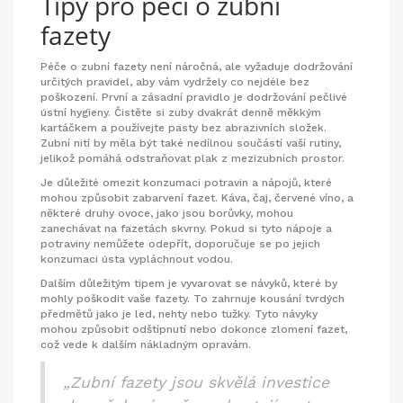
Tipy pro péči o zubní
fazety
Péče o zubní fazety není náročná, ale vyžaduje dodržování
určitých pravidel, aby vám vydržely co nejdéle bez
poškození. První a zásadní pravidlo je dodržování pečlivé
ústní hygieny. Čistěte si zuby dvakrát denně měkkým
kartáčkem a používejte pasty bez abrazivních složek.
Zubní nití by měla být také nedílnou součástí vaší rutiny,
jelikož pomáhá odstraňovat plak z mezizubních prostor.
Je důležité omezit konzumaci potravin a nápojů, které
mohou způsobit zabarvení fazet. Káva, čaj, červené víno, a
některé druhy ovoce, jako jsou borůvky, mohou
zanechávat na fazetách skvrny. Pokud si tyto nápoje a
potraviny nemůžete odepřít, doporučuje se po jejich
konzumaci ústa vypláchnout vodou.
Dalším důležitým tipem je vyvarovat se návyků, které by
mohly poškodit vaše fazety. To zahrnuje kousání tvrdých
předmětů jako je led, nehty nebo tužky. Tyto návyky
mohou způsobit odštípnutí nebo dokonce zlomení fazet,
což vede k dalším nákladným opravám.
„Zubní fazety jsou skvělá investice