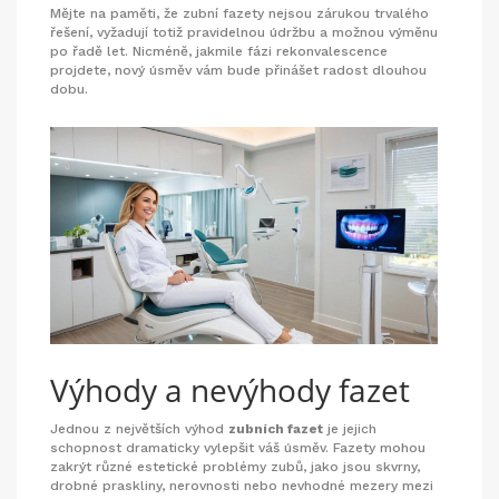
Mějte na paměti, že zubní fazety nejsou zárukou trvalého
řešení, vyžadují totiž pravidelnou údržbu a možnou výměnu
po řadě let. Nicméně, jakmile fázi rekonvalescence
projdete, nový úsměv vám bude přinášet radost dlouhou
dobu.
Výhody a nevýhody fazet
Jednou z největších výhod
zubních fazet
je jejich
schopnost dramaticky vylepšit váš úsměv. Fazety mohou
zakrýt různé estetické problémy zubů, jako jsou skvrny,
drobné praskliny, nerovnosti nebo nevhodné mezery mezi