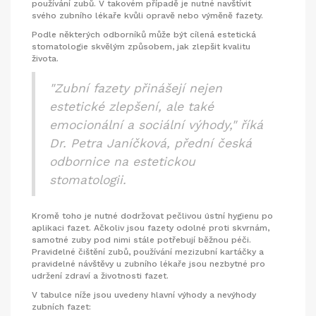
používání zubů. V takovém případě je nutné navštívit
svého zubního lékaře kvůli opravě nebo výměně fazety.
Podle některých odborníků může být cílená estetická
stomatologie skvělým způsobem, jak zlepšit kvalitu
života.
"Zubní fazety přinášejí nejen
estetické zlepšení, ale také
emocionální a sociální výhody," říká
Dr. Petra Janíčková, přední česká
odbornice na estetickou
stomatologii.
Kromě toho je nutné dodržovat pečlivou ústní hygienu po
aplikaci fazet. Ačkoliv jsou fazety odolné proti skvrnám,
samotné zuby pod nimi stále potřebují běžnou péči.
Pravidelné čištění zubů, používání mezizubní kartáčky a
pravidelné návštěvy u zubního lékaře jsou nezbytné pro
udržení zdraví a životnosti fazet.
V tabulce níže jsou uvedeny hlavní výhody a nevýhody
zubních fazet: