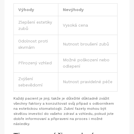
Výhody
Nevýhody
Zlepšení estetiky
Vysoká cena
zubů
Odolnost proti
Nutnost broušení zubů
skvrnám
Možné poškození nebo
Přirozený vzhled
odlepení
Zvýšení
Nutnost pravidelné péče
sebevědomí
Každý pacient je jiný, takže je důležité důkladně zvážit
všechny faktory a konzultovat svůj případ s odborníkem
na estetickou stomatologii. Zubní fazety mohou být
skvělou investicí do vašeho zdraví a vzhledu, pokud jste
dobře informovaní a připraveni na proces i možné
následky.