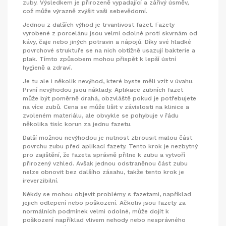
zuby. Výsledkem je přirozeně vypadající a zářivý úsměv,
což může výrazně zvýšit vaši sebevědomí.
Jednou z dalších výhod je trvanlivost fazet. Fazety
vyrobené z porcelánu jsou velmi odolné proti skvrnám od
kávy, čaje nebo jiných potravin a nápojů. Díky své hladké
povrchové struktuře se na nich obtížně usazují bakterie a
plak. Tímto způsobem mohou přispět k lepší ústní
hygieně a zdraví.
Je tu ale i několik nevýhod, které byste měli vzít v úvahu.
První nevýhodou jsou náklady. Aplikace zubních fazet
může být poměrně drahá, obzvláště pokud je potřebujete
na více zubů. Cena se může lišit v závislosti na klinice a
zvoleném materiálu, ale obvykle se pohybuje v řádu
několika tisíc korun za jednu fazetu.
Další možnou nevýhodou je nutnost zbrousit malou část
povrchu zubu před aplikací fazety. Tento krok je nezbytný
pro zajištění, že fazeta správně přilne k zubu a vytvoří
přirozený vzhled. Avšak jednou odstraněnou část zubu
nelze obnovit bez dalšího zásahu, takže tento krok je
ireverzibilní.
Někdy se mohou objevit problémy s fazetami, například
jejich odlepení nebo poškození. Ačkoliv jsou fazety za
normálních podmínek velmi odolné, může dojít k
poškození například vlivem nehody nebo nesprávného