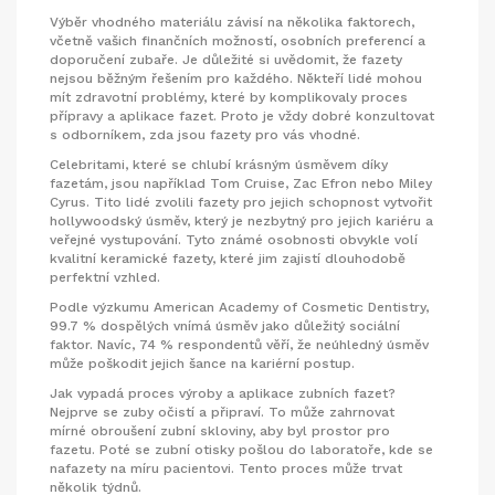
Výběr vhodného materiálu závisí na několika faktorech,
včetně vašich finančních možností, osobních preferencí a
doporučení zubaře. Je důležité si uvědomit, že fazety
nejsou běžným řešením pro každého. Někteří lidé mohou
mít zdravotní problémy, které by komplikovaly proces
přípravy a aplikace fazet. Proto je vždy dobré konzultovat
s odborníkem, zda jsou fazety pro vás vhodné.
Celebritami, které se chlubí krásným úsměvem díky
fazetám, jsou například Tom Cruise, Zac Efron nebo Miley
Cyrus. Tito lidé zvolili fazety pro jejich schopnost vytvořit
hollywoodský úsměv, který je nezbytný pro jejich kariéru a
veřejné vystupování. Tyto známé osobnosti obvykle volí
kvalitní keramické fazety, které jim zajistí dlouhodobě
perfektní vzhled.
Podle výzkumu American Academy of Cosmetic Dentistry,
99.7 % dospělých vnímá úsměv jako důležitý sociální
faktor. Navíc, 74 % respondentů věří, že neúhledný úsměv
může poškodit jejich šance na kariérní postup.
Jak vypadá proces výroby a aplikace zubních fazet?
Nejprve se zuby očistí a připraví. To může zahrnovat
mírné obroušení zubní skloviny, aby byl prostor pro
fazetu. Poté se zubní otisky pošlou do laboratoře, kde se
nafazety na míru pacientovi. Tento proces může trvat
několik týdnů.