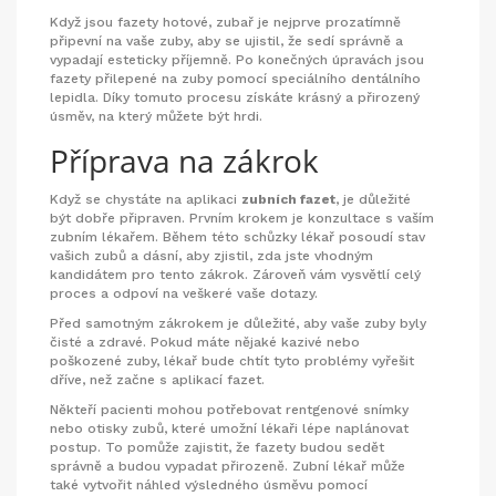
Když jsou fazety hotové, zubař je nejprve prozatímně
připevní na vaše zuby, aby se ujistil, že sedí správně a
vypadají esteticky příjemně. Po konečných úpravách jsou
fazety přilepené na zuby pomocí speciálního dentálního
lepidla. Díky tomuto procesu získáte krásný a přirozený
úsměv, na který můžete být hrdi.
Příprava na zákrok
Když se chystáte na aplikaci
zubních fazet
, je důležité
být dobře připraven. Prvním krokem je konzultace s vaším
zubním lékařem. Během této schůzky lékař posoudí stav
vašich zubů a dásní, aby zjistil, zda jste vhodným
kandidátem pro tento zákrok. Zároveň vám vysvětlí celý
proces a odpoví na veškeré vaše dotazy.
Před samotným zákrokem je důležité, aby vaše zuby byly
čisté a zdravé. Pokud máte nějaké kazivé nebo
poškozené zuby, lékař bude chtít tyto problémy vyřešit
dříve, než začne s aplikací fazet.
Někteří pacienti mohou potřebovat rentgenové snímky
nebo otisky zubů, které umožní lékaři lépe naplánovat
postup. To pomůže zajistit, že fazety budou sedět
správně a budou vypadat přirozeně. Zubní lékař může
také vytvořit náhled výsledného úsměvu pomocí