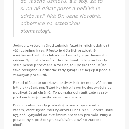
do vašeho úsměvu, ale stojí za to
si na ně dávat pozor a pečlivě je
udržovat,“ říká Dr. Jana Novotná,
odbornice na estetickou
stomatologii.
Jednou z velkých výhod zubních fazet je jejich odolnost
vůči zubnímu kazu. Přesto je důležité pravidelně
navštěvovat zubního lékaře na kontroly a profesionální
čištění. Specialista může zkontrolovat, zda jsou fazety
stále pevně připevněné a zda nejsou poškozené. Může
také poskytnout odborné rady týkající se nejlepší péče a
vhodných produktů.
Pokud plánujete sportovní aktivity, kde by mohl váš chrup
být v ohrožení, například kontaktní sporty, doporučuje se
používat ústní chránič. To pomáhá ochránit vaše fazety
před nechtěným poškozením při nárazu.
Péče o zubní fazety je vlastně o snaze vyvarovat se
věcem, které byste měli vyvarovat i bez nich – dobré ústní
hygieně, vyhýbání se extrémním hrozbám pro vaše zuby a
pravidelným potřebným návštěvám u svého zubního
lékaře.