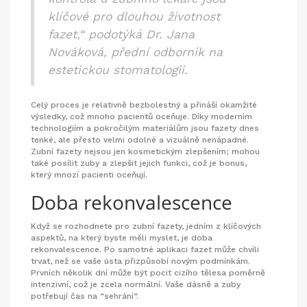
klíčové pro dlouhou životnost
fazet,“ podotýká Dr. Jana
Nováková, přední odborník na
estetickou stomatologii.
Celý proces je relativně bezbolestný a přináší okamžité
výsledky, což mnoho pacientů oceňuje. Díky moderním
technologiím a pokročilým materiálům jsou fazety dnes
tenké, ale přesto velmi odolné a vizuálně nenápadné.
Zubní fazety nejsou jen kosmetickým zlepšením; mohou
také posílit zuby a zlepšit jejich funkci, což je bonus,
který mnozí pacienti oceňují.
Doba rekonvalescence
Když se rozhodnete pro zubní fazety, jedním z klíčových
aspektů, na který byste měli myslet, je doba
rekonvalescence. Po samotné aplikaci fazet může chvíli
trvat, než se vaše ústa přizpůsobí novým podmínkám.
Prvních několik dní může být pocit cizího tělesa poměrně
intenzivní, což je zcela normální. Vaše dásně a zuby
potřebují čas na “sehrání”.