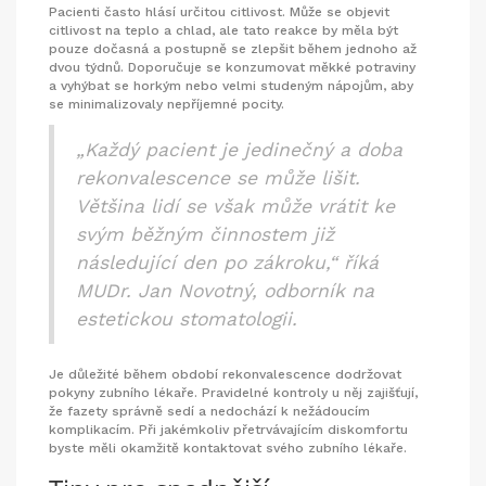
Pacienti často hlásí určitou citlivost. Může se objevit
citlivost na teplo a chlad, ale tato reakce by měla být
pouze dočasná a postupně se zlepšit během jednoho až
dvou týdnů. Doporučuje se konzumovat měkké potraviny
a vyhýbat se horkým nebo velmi studeným nápojům, aby
se minimalizovaly nepříjemné pocity.
„Každý pacient je jedinečný a doba
rekonvalescence se může lišit.
Většina lidí se však může vrátit ke
svým běžným činnostem již
následující den po zákroku,“ říká
MUDr. Jan Novotný, odborník na
estetickou stomatologii.
Je důležité během období rekonvalescence dodržovat
pokyny zubního lékaře. Pravidelné kontroly u něj zajišťují,
že fazety správně sedí a nedochází k nežádoucím
komplikacím. Při jakémkoliv přetrvávajícím diskomfortu
byste měli okamžitě kontaktovat svého zubního lékaře.