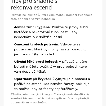
Tipy pro snadnější
rekonvalescenci
Existuje několik tipů, které vám mohou pomoci zvládnout
toto období s větším pohodlím:
Jemná zubní hygiena
: Používejte jemný zubní
kartáček a nekorozivní zubní pastu, aby
nedocházelo k dráždění dásní.
Omezení tvrdých potravin
: Vyhýbejte se
potravinám, které by mohly fazety poškodit,
jako jsou oříšky nebo led.
Užívání léků proti bolesti
: V případě značné
bolesti můžete využít léky proti bolesti, které
vám doporučí lékař.
Opatrnost při žvýkání
: Žvýkejte jídlo pomalu a
pečlivě na straně, kde nemáte fazety, pokud je
to možné, aby se fazety nepřetěžovaly.
Těmito jednoduchými kroky můžete výrazně zlepšit svůj
komfort během prvních dnů po aplikaci fazet a předejít
potenciálním problémům.