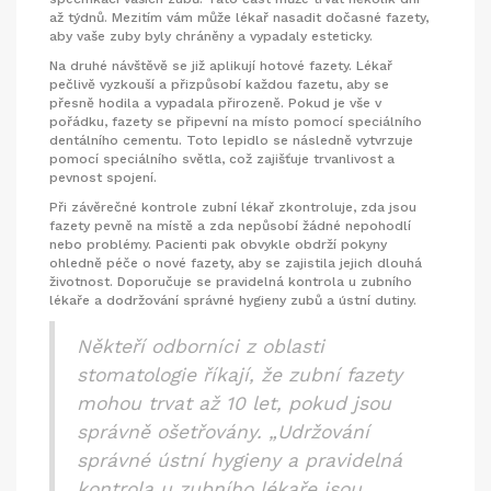
až týdnů. Mezitím vám může lékař nasadit dočasné fazety,
aby vaše zuby byly chráněny a vypadaly esteticky.
Na druhé návštěvě se již aplikují hotové fazety. Lékař
pečlivě vyzkouší a přizpůsobí každou fazetu, aby se
přesně hodila a vypadala přirozeně. Pokud je vše v
pořádku, fazety se připevní na místo pomocí speciálního
dentálního cementu. Toto lepidlo se následně vytvrzuje
pomocí speciálního světla, což zajišťuje trvanlivost a
pevnost spojení.
Při závěrečné kontrole zubní lékař zkontroluje, zda jsou
fazety pevně na místě a zda nepůsobí žádné nepohodlí
nebo problémy. Pacienti pak obvykle obdrží pokyny
ohledně péče o nové fazety, aby se zajistila jejich dlouhá
životnost. Doporučuje se pravidelná kontrola u zubního
lékaře a dodržování správné hygieny zubů a ústní dutiny.
Někteří odborníci z oblasti
stomatologie říkají, že zubní fazety
mohou trvat až 10 let, pokud jsou
správně ošetřovány. „Udržování
správné ústní hygieny a pravidelná
kontrola u zubního lékaře jsou