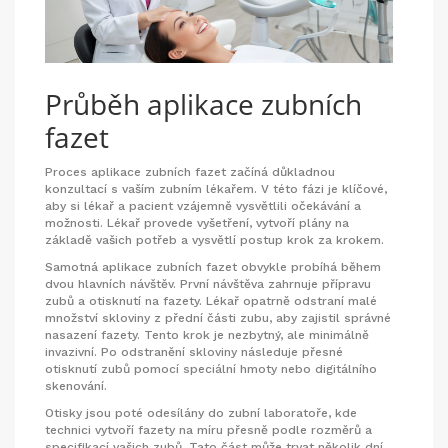
Průběh aplikace zubních
fazet
Proces aplikace zubních fazet začíná důkladnou
konzultací s vaším zubním lékařem. V této fázi je klíčové,
aby si lékař a pacient vzájemně vysvětlili očekávání a
možnosti. Lékař provede vyšetření, vytvoří plány na
základě vašich potřeb a vysvětlí postup krok za krokem.
Samotná aplikace zubních fazet obvykle probíhá během
dvou hlavních návštěv. První návštěva zahrnuje přípravu
zubů a otisknutí na fazety. Lékař opatrně odstraní malé
množství skloviny z přední části zubu, aby zajistil správné
nasazení fazety. Tento krok je nezbytný, ale minimálně
invazivní. Po odstranění skloviny následuje přesné
otisknutí zubů pomocí speciální hmoty nebo digitálního
skenování.
Otisky jsou poté odesílány do zubní laboratoře, kde
technici vytvoří fazety na míru přesně podle rozměrů a
specifikací vašich zubů. Tato část může trvat několik dní