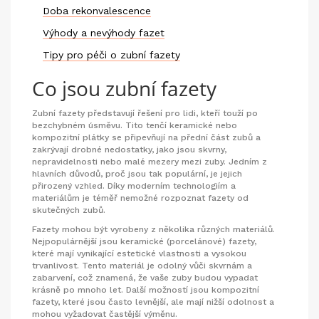
Doba rekonvalescence
Výhody a nevýhody fazet
Tipy pro péči o zubní fazety
Co jsou zubní fazety
Zubní fazety představují řešení pro lidi, kteří touží po
bezchybném úsměvu. Tito tenčí keramické nebo
kompozitní plátky se připevňují na přední část zubů a
zakrývají drobné nedostatky, jako jsou skvrny,
nepravidelnosti nebo malé mezery mezi zuby. Jedním z
hlavních důvodů, proč jsou tak populární, je jejich
přirozený vzhled. Díky moderním technologiím a
materiálům je téměř nemožné rozpoznat fazety od
skutečných zubů.
Fazety mohou být vyrobeny z několika různých materiálů.
Nejpopulárnější jsou keramické (porcelánové) fazety,
které mají vynikající estetické vlastnosti a vysokou
trvanlivost. Tento materiál je odolný vůči skvrnám a
zabarvení, což znamená, že vaše zuby budou vypadat
krásně po mnoho let. Další možností jsou kompozitní
fazety, které jsou často levnější, ale mají nižší odolnost a
mohou vyžadovat častější výměnu.