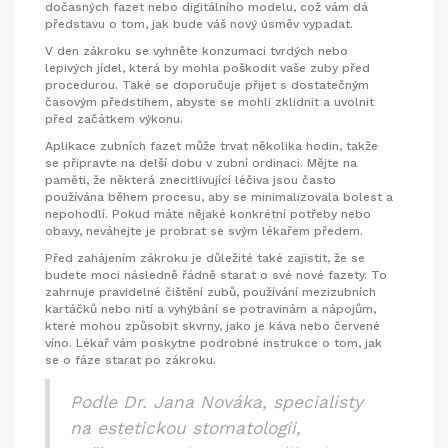
dočasných fazet nebo digitálního modelu, což vám dá
představu o tom, jak bude váš nový úsměv vypadat.
V den zákroku se vyhněte konzumaci tvrdých nebo
lepivých jídel, která by mohla poškodit vaše zuby před
procedurou. Také se doporučuje přijet s dostatečným
časovým předstihem, abyste se mohli zklidnit a uvolnit
před začátkem výkonu.
Aplikace zubních fazet může trvat několika hodin, takže
se připravte na delší dobu v zubní ordinaci. Mějte na
paměti, že některá znecitlivující léčiva jsou často
používána během procesu, aby se minimalizovala bolest a
nepohodlí. Pokud máte nějaké konkrétní potřeby nebo
obavy, neváhejte je probrat se svým lékařem předem.
Před zahájením zákroku je důležité také zajistit, že se
budete moci následně řádně starat o své nové fazety. To
zahrnuje pravidelné čištění zubů, používání mezizubních
kartáčků nebo nití a vyhýbání se potravinám a nápojům,
které mohou způsobit skvrny, jako je káva nebo červené
víno. Lékař vám poskytne podrobné instrukce o tom, jak
se o fáze starat po zákroku.
Podle Dr. Jana Nováka, specialisty
na estetickou stomatologii,