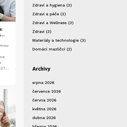
Zdraví a hygiena
(3)
Zdraví a péče
(3)
Zdraví a Wellness
(3)
a:
Zdraví
(3)
a
Materiály a technologie
(3)
evnou
Domácí mazlíčci
(2)
oce
s
-27
Archivy
jí 5-
ní a
srpna 2026
července 2026
června 2026
května 2026
dubna 2026
března 2026