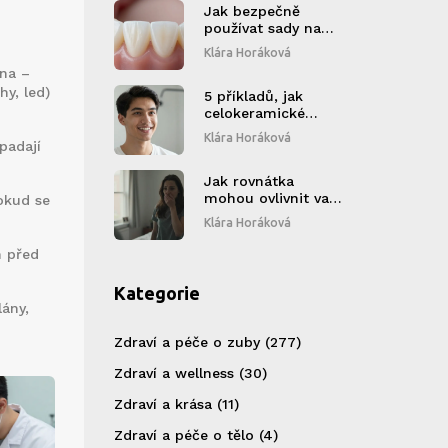
Jak bezpečně
používat sady na
bělení zubů:
Klára Horáková
Kompletní průvodce
ena –
pro zdravý úsměv
hy, led)
5 příkladů, jak
celokeramické
fazety změnily
Klára Horáková
padají
životy lidí: Reálné
příběhy a fakta
Jak rovnátka
mohou ovlivnit vaše
okud se
vztahy
Klára Horáková
m před
Kategorie
lány,
Zdraví a péče o zuby
(277)
Zdraví a wellness
(30)
Zdraví a krása
(11)
Zdraví a péče o tělo
(4)