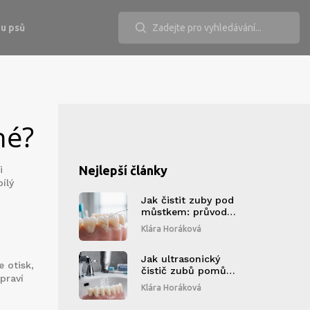
u psů
né?
Nejlepší články
i
ílý
Jak čistit zuby pod
můstkem: průvodce
čištěním a prevencí
Klára Horáková
kámen a zánětů
Jak ultrasonický
 otisk,
čistič zubů pomůže
praví
udržet vaše zuby v
Klára Horáková
top stavu