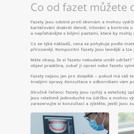
Co od fazet můžete 
Fazety jsou odolné proti skvrnám a mohou vydržet
kartáčování dvakrát denně, nitování a kontrola u 
a nepřehánějte s bílými pastami, které by mohly
Co se týká nákladů, cena se pohybuje podle mater
přirozeněji. Kompozitní fazety jsou levnější a lze
Máte obavy, že si fazetu nebudete umět udržet? 
objeví prasklina, zubař ji opraví nebo fazetu vymě
Fazety nejsou jen pro dospělé – pokud má váš t
trvalými úpravy. Konzultace s odborníkem vám pomů
Stručně řečeno: fazety jsou rychlý a estetický zp
jsou relativně jednoduché na údržbu a mohou v
zarezervujte si konzultaci a zjistěte, jestli jsou 