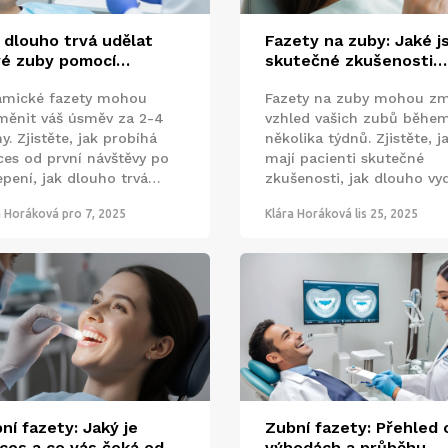
 dlouho trvá udělat
Fazety na zuby: Jaké j
é zuby pomocí
skutečné zkušenosti
amických fazet?
pacientů?
amické fazety mohou
Fazety na zuby mohou zm
měnit váš úsměv za 2-4
vzhled vašich zubů běhe
y. Zjistěte, jak probíhá
několika týdnů. Zjistěte, j
ces od první návštěvy po
mají pacienti skutečné
epení, jak dlouho trvá
zkušenosti, jak dlouho vyd
oba a co potřebujete vědět
kolik stojí a kdo by je ne
a Horáková
pro 7, 2025
Klára Horáková
lis 25, 2025
d léčbou.
mít.
ní fazety: Jaký je
Zubní fazety: Přehled 
ces a co vás čeká od
výhodách a průběhu