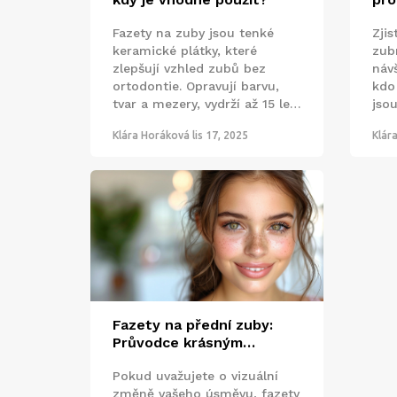
zač
Fazety na zuby jsou tenké
Zjis
keramické plátky, které
zub
zlepšují vzhled zubů bez
návš
ortodontie. Opravují barvu,
kdo
tvar a mezery, vydrží až 15 let
jso
a vyžadují stejnou péči jako
vydr
Klára Horáková
lis 17, 2025
Klár
přirozené zuby.
Fazety na přední zuby:
Průvodce krásným
úsměvem v reálném životě
Pokud uvažujete o vizuální
změně vašeho úsměvu, fazety