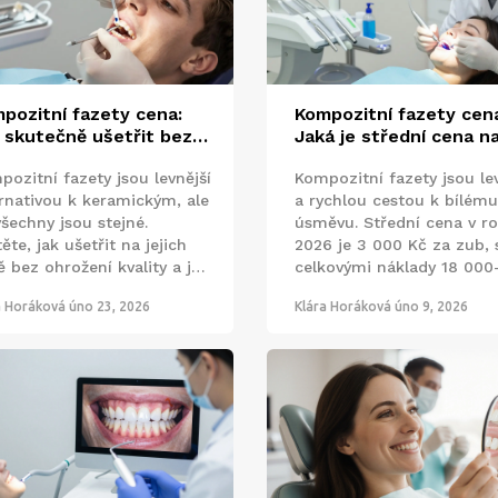
pozitní fazety cena:
Kompozitní fazety cen
 skutečně ušetřit bez
Jaká je střední cena n
promisů na kvalitě
trhu v roce 2026?
pozitní fazety jsou levnější
Kompozitní fazety jsou l
ernativou k keramickým, ale
a rychlou cestou k bílému
šechny jsou stejné.
úsměvu. Střední cena v r
těte, jak ušetřit na jejich
2026 je 3 000 Kč za zub, 
 bez ohrožení kvality a jak
celkovými náklady 18 000
rat správného zubaře.
000 Kč pro šest zubů. Trva
a Horáková
úno 23, 2026
Klára Horáková
úno 9, 2026
10 let, nevyžadují odvrtává
lze je jednoduše opravit.