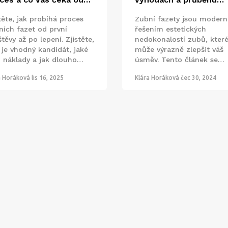
átku do konce
zákroku
těte, jak probíhá proces
Zubní fazety jsou moder
ních fazet od první
řešením estetických
těvy až po lepení. Zjistěte,
nedokonalostí zubů, kter
 je vhodný kandidát, jaké
může výrazně zlepšit váš
u náklady a jak dlouho
úsměv. Tento článek se
ží.
zaměřuje na proces aplik
a Horáková
lis 16, 2025
Klára Horáková
čec 30, 2024
zubních fazet, jaké jsou je
hlavní výhody a co můžet
zákroku očekávat. Dozvíte
také několik zajímavých f
a tipů, které vám pomoho
na tento zákrok lépe připr