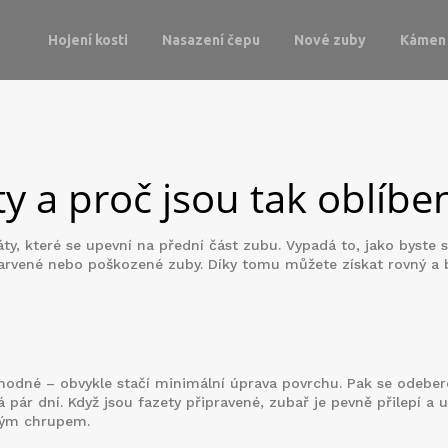
Hojení kosti
Nasazení čepu
Nové zuby
Kámen 
ty a proč jsou tak oblíbe
y, které se upevní na přední část zubu. Vypadá to, jako byste s
barvené nebo poškozené zuby. Díky tomu můžete získat rovný a b
 vhodné – obvykle stačí minimální úprava povrchu. Pak se odebere
 pár dní. Když jsou fazety připravené, zubař je pevně přilepí a u
zeným chrupem.