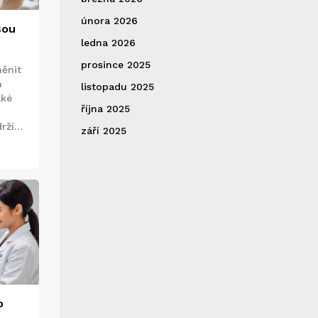
února 2026
sou
ledna 2026
prosince 2025
ěnit
m
listopadu 2025
aké
října 2025
rží,
září 2025
měl
o