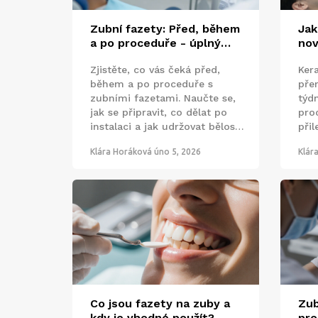
Zubní fazety: Před, během
Jak
a po proceduře - úplný
nov
průvodce pro každého
ker
Zjistěte, co vás čeká před,
Ker
během a po proceduře s
pře
zubními fazetami. Naučte se,
týdn
jak se připravit, co dělat po
pro
instalaci a jak udržovat bělost.
přil
Získejte odpovědi na běžné
výr
Klára Horáková
úno 5, 2026
Klár
otázky a zjistěte skutečné
pře
náklady.
Co jsou fazety na zuby a
Zub
kdy je vhodné použít?
pro