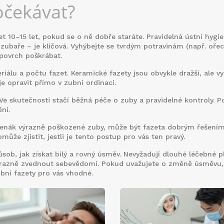
očekávat?
 10–15 let, pokud se o ně dobře staráte. Pravidelná ústní hygi
zubaře – je klíčová. Vyhýbejte se tvrdým potravinám (např. ořec
 povrch poškrábat.
iálu a počtu fazet. Keramické fazety jsou obvykle dražší, ale vy
 je opravit přímo v zubní ordinaci.
Ve skutečnosti stačí běžná péče o zuby a pravidelné kontroly. P
ní.
eenák výrazně poškozené zuby, může být fazeta dobrým řešení
že zjistit, jestli je tento postup pro vás ten pravý.
ůsob, jak získat bílý a rovný úsměv. Nevyžadují dlouhé léčebné p
ýrazně zvednout sebevědomí. Pokud uvažujete o změně úsměvu,
zubní fazety pro vás vhodné.