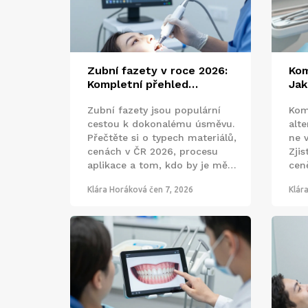
Zubní fazety v roce 2026:
Kom
Kompletní přehled
Jak
materiálů, cen a alternativ
kom
Zubní fazety jsou populární
Kom
cestou k dokonalému úsměvu.
alt
Přečtěte si o typech materiálů,
ne v
cenách v ČR 2026, procesu
Zjis
aplikace a tom, kdo by je měl
ceně
mít. Poradíme vám s výběrem.
vyb
Klára Horáková
čen 7, 2026
Klár