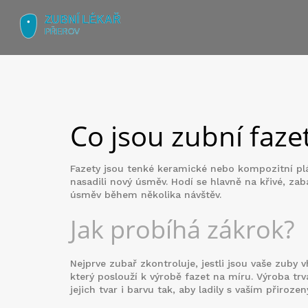
Co jsou zubní faze
Fazety jsou tenké keramické nebo kompozitní plát
nasadili nový úsměv. Hodí se hlavně na křivé, za
úsměv během několika návštěv.
Jak probíhá zákrok?
Nejprve zubař zkontroluje, jestli jsou vaše zuby
který poslouží k výrobě fazet na míru. Výroba trvá
jejich tvar i barvu tak, aby ladily s vaším přiro