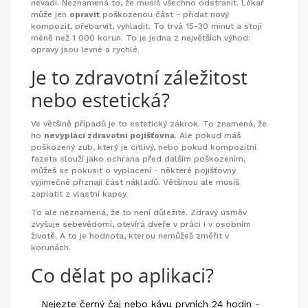
nevadí. Neznamená to, že musíš všechno odstranit. Lékař
může jen
opravit
poškozenou část - přidat nový
kompozit, přebarvit, vyhladit. To trvá 15-30 minut a stojí
méně než 1 000 korun. To je jedna z největších výhod:
opravy jsou levné a rychlé.
Je to zdravotní záležitost
nebo estetická?
Ve většině případů je to estetický zákrok. To znamená, že
ho
nevyplácí zdravotní pojišťovna
. Ale pokud máš
poškozený zub, který je citlivý, nebo pokud kompozitní
fazeta slouží jako ochrana před dalším poškozením,
můžeš se pokusit o vyplacení - některé pojišťovny
výjimečně přiznají část nákladů. Většinou ale musíš
zaplatit z vlastní kapsy.
To ale neznamená, že to není důležité. Zdravý úsměv
zvyšuje sebevědomí, otevírá dveře v práci i v osobním
životě. A to je hodnota, kterou nemůžeš změřit v
korunách.
Co dělat po aplikaci?
Nejezte černý čaj nebo kávu prvních 24 hodin -