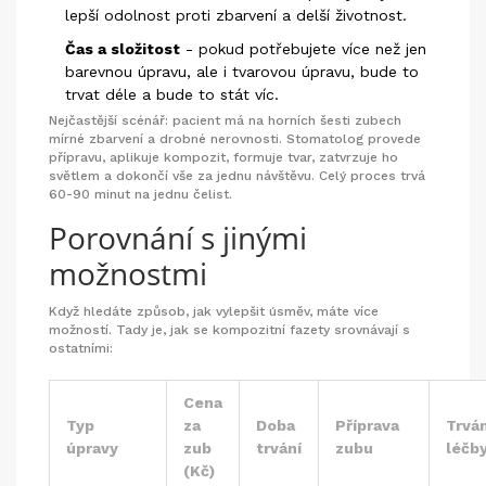
lepší odolnost proti zbarvení a delší životnost.
Čas a složitost
- pokud potřebujete více než jen
barevnou úpravu, ale i tvarovou úpravu, bude to
trvat déle a bude to stát víc.
Nejčastější scénář: pacient má na horních šesti zubech
mírné zbarvení a drobné nerovnosti. Stomatolog provede
přípravu, aplikuje kompozit, formuje tvar, zatvrzuje ho
světlem a dokončí vše za jednu návštěvu. Celý proces trvá
60-90 minut na jednu čelist.
Porovnání s jinými
možnostmi
Když hledáte způsob, jak vylepšit úsměv, máte více
možností. Tady je, jak se kompozitní fazety srovnávají s
ostatními:
Cena
Typ
za
Doba
Příprava
Trván
úpravy
zub
trvání
zubu
léčb
(Kč)