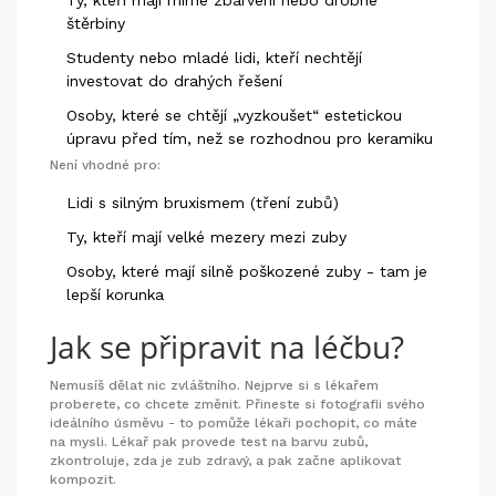
štěrbiny
Studenty nebo mladé lidi, kteří nechtějí
investovat do drahých řešení
Osoby, které se chtějí „vyzkoušet“ estetickou
úpravu před tím, než se rozhodnou pro keramiku
Není vhodné pro:
Lidi s silným bruxismem (tření zubů)
Ty, kteří mají velké mezery mezi zuby
Osoby, které mají silně poškozené zuby - tam je
lepší korunka
Jak se připravit na léčbu?
Nemusíš dělat nic zvláštního. Nejprve si s lékařem
proberete, co chcete změnit. Přineste si fotografii svého
ideálního úsměvu - to pomůže lékaři pochopit, co máte
na mysli. Lékař pak provede test na barvu zubů,
zkontroluje, zda je zub zdravý, a pak začne aplikovat
kompozit.