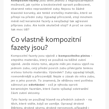
Kompozitní fazety
jsou dnes jednou z nejpopulárnějších
možností, jak rychle a bezbolestně opravit poškozené,
zbarvené nebo nepravidelné zuby. Nejsou to žádné
klasické korunky, ale tenké vrstvičky materiálu, které se
přilepí na přední zuby. Vypadají přirozeně, stojí mnohem
méně než keramické fazety a nevyžadují tak agresivní
přípravu zubu. Ale kolik skutečně stojí? A proč se cena
tak moc liší?
Co vlastně kompozitní
fazety jsou?
Kompozitní fazety jsou výplně z
kompozitního plniva
-
stejného materiálu, který se používá na běžné zubní
výplně. Jenže místo toho, abyste měli jen malou výplň na
jednom zubu, celý přední povrch zubu překryjete tenkou
vrstvou tohoto materiálu. Výsledek? Zuby vypadají bílejší,
rovnoměrnější a přirozenější. Nejde o zásah do nitra zubu,
jen o jeho povrch. To znamená, že většinou není potřeba
sáhnout po
odvrtávání
- což je výhoda oproti
keramickým fazetám, které často vyžadují odstranění
části zubní skloviny.
Tyto fazety se používají hlavně na předních zubech - na
těch, které vidíte, když se usměje. Opravují drobné
štěrbiny, drobné skvrny, drobné nerovnosti, případně i