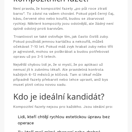
Není pravda, že kompozitní fazety „po půl roce ztratí
barvu“. To závisí na vašem chování. Pokud piješ černý čaj,
kávu, červené víno nebo kouříš, budou se zbarvovat
rychleji. Některé kompozity jsou odolnější, ale žádný není
úplně odolný proti barvivům.
Trvanlivost se také ovlivňuje tím, jak často čistíš zuby.
Pokud používáš jemnou kartáčku a nekouříš, můžeš
očekávat 7-10 let. Pokud máš zvyk hrabat zuby nebo třít
je agresivně, mohou se poškrábat a budou potřebovat
opravu už po 3-5 letech.
Největší chybou lidí je, že si myslí, že po aplikaci už
nemusí jít k zubnímu lékaři. Ale pravidelná kontrola
každých 6-12 měsíců je klíčová. Tam si lékař může
případně fazety přebarvit nebo lehce upravit, aniž bys
musel plnit celou novou sadu.
Kdo je ideální kandidát?
Kompozitní fazety nejsou pro každého. Jsou ideální pro:
Lidi, kteří chtějí rychlou estetickou úpravu bez
operace
Ty, kteří mají mírné zbarvení nebo drobné