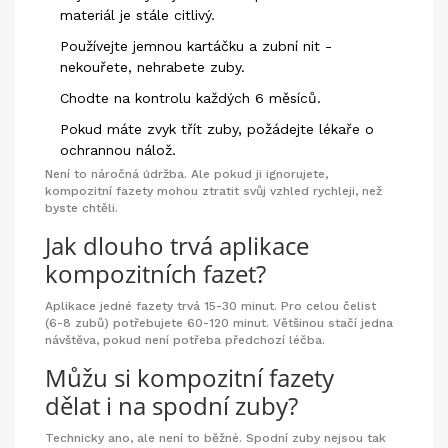
materiál je stále citlivý.
Používejte jemnou kartáčku a zubní nit -
nekouřete, nehrabete zuby.
Chodte na kontrolu každých 6 měsíců.
Pokud máte zvyk třít zuby, požádejte lékaře o
ochrannou nálož.
Není to náročná údržba. Ale pokud ji ignorujete,
kompozitní fazety mohou ztratit svůj vzhled rychleji, než
byste chtěli.
Jak dlouho trvá aplikace
kompozitních fazet?
Aplikace jedné fazety trvá 15-30 minut. Pro celou čelist
(6-8 zubů) potřebujete 60-120 minut. Většinou stačí jedna
návštěva, pokud není potřeba předchozí léčba.
Můžu si kompozitní fazety
dělat i na spodní zuby?
Technicky ano, ale není to běžné. Spodní zuby nejsou tak