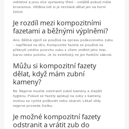
viditelné a jsou více vystaveny tření - zvláště pokud máte
bruxismus. Většina lidí si je nechává dělat jen na horní
čelist.
Je rozdíl mezi kompozitními
fazetami a běžnými výplněmi?
Ano. Běžná výplň se používá na opravu poškozeného zubu
- například na díru. Kompozitní fazeta se používá na
překrytí celého povrchu zubu s cílem změnit jeho tvar,
barvu nebo polohu. Je to estetický, ne jen funkční zákrok.
Můžu si kompozitní fazety
dělat, když mám zubní
kameny?
Ne. Nejprve musíte odstranit zubní kameny a zlepšit
hygienu. Pokud se fazety aplikují na zuby s kameny,
mohou se rychle poškodit nebo zbarvit. Lékař vždy
nejprve provede čistku.
Je možné kompozitní fazety
odstranit a vrátit zub do