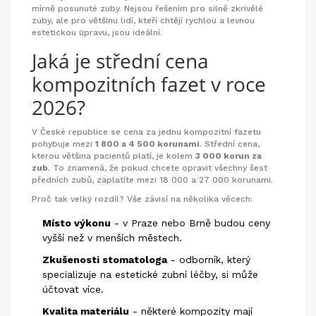
mírně posunuté zuby. Nejsou řešením pro silně zkrivělé
zuby, ale pro většinu lidí, kteří chtějí rychlou a levnou
estetickou úpravu, jsou ideální.
Jaká je střední cena
kompozitních fazet v roce
2026?
V České republice se cena za jednu kompozitní fazetu
pohybuje mezi
1 800 a 4 500 korunami
. Střední cena,
kterou většina pacientů platí, je kolem
3 000 korun za
zub
. To znamená, že pokud chcete opravit všechny šest
předních zubů, zaplatíte mezi 18 000 a 27 000 korunami.
Proč tak velký rozdíl? Vše závisí na několika věcech:
Místo výkonu
- v Praze nebo Brně budou ceny
vyšší než v menších městech.
Zkušenosti stomatologa
- odborník, který
specializuje na estetické zubní léčby, si může
účtovat více.
Kvalita materiálu
- některé kompozity mají