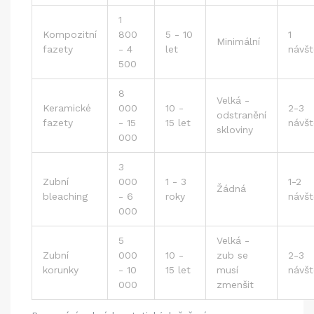
1
Kompozitní
800
5 - 10
1
Minimální
fazety
- 4
let
návšt
500
8
Velká -
Keramické
000
10 -
2-3
odstranění
fazety
- 15
15 let
návšt
skloviny
000
3
Zubní
000
1 - 3
1-2
Žádná
bleaching
- 6
roky
návšt
000
5
Velká -
Zubní
000
10 -
zub se
2-3
korunky
- 10
15 let
musí
návšt
000
zmenšit