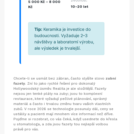
životnost:
5 000 Kč – 8 000
10–20 let
Kč
Tip:
Keramika je investice do
budoucnosti. Vyžaduje 2–3
návštěvy a laboratorní výrobu,
ale výsledek je trvalejší.
Chcete-li se usmát bez zábran, často slyšíte slovo
zubní
fazety
. Zní to jako rychlé řešení pro dokonalý
Hollywoodský úsměv. Realita je ale složitější. Fazety
nejsou jen tenké pláty na zuby; jsou to komplexní
restaurace, které vyžadují pečlivé plánování, správný
materiál a často i trvalou změnu tvaru vašich vlastních
zubů. V roce 2026 se technologie posunuly dál, ceny se
ustálily a pacienti mají mnohem více informací než dříve.
Pojďme si rozebrat, co vás čeká, když usednete do křesla
u stomatologa, a zda jsou fazety tou nejlepší volbou
právě pro vás.