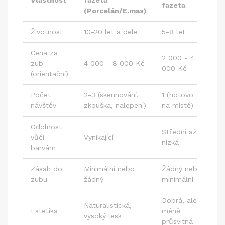
fazeta
(Porcelán/E.max)
Životnost
10-20 let a déle
5-8 let
Cena za
2 000 - 4
zub
4 000 - 8 000 Kč
000 Kč
(orientační)
Počet
2-3 (skennování,
1 (hotovo
návštěv
zkouška, nalepení)
na místě)
Odolnost
Střední až
vůči
Vynikající
nízká
barvám
Zásah do
Minimální nebo
Žádný nebo
zubu
žádný
minimální
Dobrá, ale
Naturalistická,
Estetika
méně
vysoký lesk
průsvitná