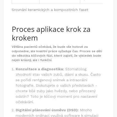
Srovnání keramických a kompozitních faset
Proces aplikace krok za
krokem
Většina pacientů očekává, že bude vše hotové za
odpoledne, ale kvalitní práce vyžaduje čas. Proces se dělí
do několika klíčových fází, které zajistí, že výsledek bude
nejen krásný, ale i funkční.
Konzultace a diagnostika:
Stomatolog
zhodnotí stav vašich zubů, dásní a skusu. Často
se pořídí rentgenový snímek a intraorální
fotografie. Diskutujete o vašich představách -
chcete bílé zuby jako hvězdy, nebo přirozený
odstín? Toto je klíčový moment pro nastavení
očekávání.
Digitální plánování úsměvu (DSD):
Mnoho
moderních ordinací využívá software k simulaci