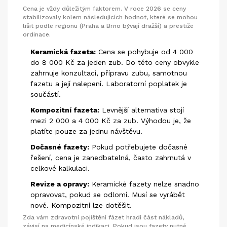
Cena je vždy důležitým faktorem. V roce 2026 se ceny
stabilizovaly kolem následujících hodnot, které se mohou
lišit podle regionu (Praha a Brno bývají dražší) a prestiže
ordinace.
Keramická fazeta:
Cena se pohybuje od 4 000
do 8 000 Kč za jeden zub. Do této ceny obvykle
zahrnuje konzultaci, přípravu zubu, samotnou
fazetu a její nalepení. Laboratorní poplatek je
součástí.
Kompozitní fazeta:
Levnější alternativa stojí
mezi 2 000 a 4 000 Kč za zub. Výhodou je, že
platíte pouze za jednu návštěvu.
Dočasné fazety:
Pokud potřebujete dočasné
řešení, cena je zanedbatelná, často zahrnutá v
celkové kalkulaci.
Revize a opravy:
Keramické fazety nelze snadno
opravovat, pokud se odlomí. Musí se vyrábět
nové. Kompozitní lze dotěšit.
Zda vám zdravotní pojištění fázet hradí část nákladů,
závisí na medicínské indikaci. Pokud jsou fazety nutné