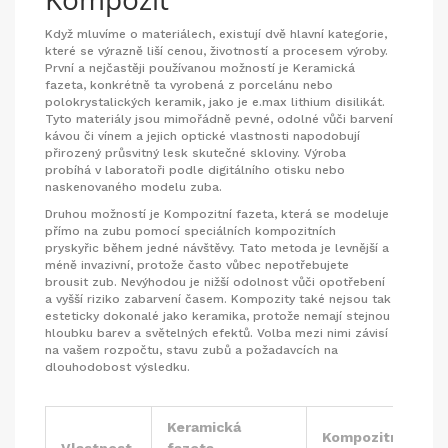
Když mluvíme o materiálech, existují dvě hlavní kategorie,
které se výrazně liší cenou, životností a procesem výroby.
První a nejčastěji používanou možností je
Keramická
fazeta
, konkrétně ta vyrobená z
porcelánu
nebo
polokrystalických keramik, jako je e.max lithium disilikát
.
Tyto materiály jsou mimořádně pevné, odolné vůči barvení
kávou či vínem a jejich optické vlastnosti napodobují
přirozený průsvitný lesk skutečné skloviny. Výroba
probíhá v laboratoři podle digitálního otisku nebo
naskenovaného modelu zuba.
Druhou možností je
Kompozitní fazeta
, která se
modeluje
přímo na zubu pomocí speciálních kompozitních
pryskyřic během jedné návštěvy
.
Tato metoda je levnější a
méně invazivní, protože často vůbec nepotřebujete
brousit zub. Nevýhodou je nižší odolnost vůči opotřebení
a vyšší riziko zabarvení časem. Kompozity také nejsou tak
esteticky dokonalé jako keramika, protože nemají stejnou
hloubku barev a světelných efektů. Volba mezi nimi závisí
na vašem rozpočtu, stavu zubů a požadavcích na
dlouhodobost výsledku.
Keramická
Kompozitní
Vlastnost
fazeta