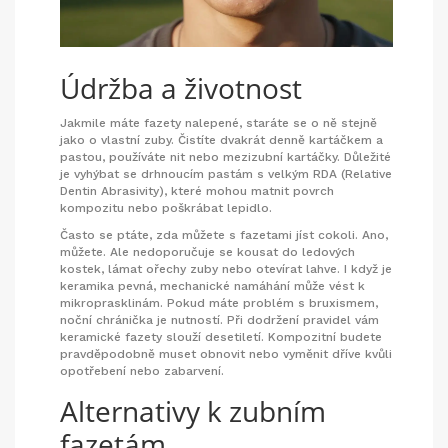
Údržba a životnost
Jakmile máte fazety nalepené, staráte se o ně stejně
jako o vlastní zuby. Čistíte dvakrát denně kartáčkem a
pastou, používáte nit nebo mezizubní kartáčky. Důležité
je vyhýbat se drhnoucím pastám s velkým RDA (Relative
Dentin Abrasivity), které mohou matnit povrch
kompozitu nebo poškrábat lepidlo.
Často se ptáte, zda můžete s fazetami jíst cokoli. Ano,
můžete. Ale nedoporučuje se kousat do ledových
kostek, lámat ořechy zuby nebo otevírat lahve. I když je
keramika pevná, mechanické namáhání může vést k
mikroprasklinám. Pokud máte problém s bruxismem,
noční chránička je nutností. Při dodržení pravidel vám
keramické fazety slouží desetiletí. Kompozitní budete
pravděpodobně muset obnovit nebo vyměnit dříve kvůli
opotřebení nebo zabarvení.
Alternativy k zubním
fazetám