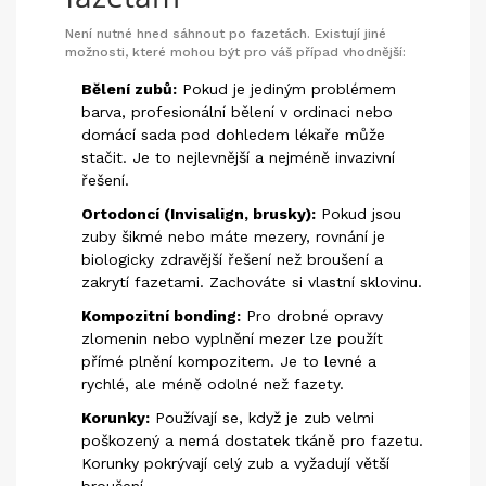
Není nutné hned sáhnout po fazetách. Existují jiné
možnosti, které mohou být pro váš případ vhodnější:
Bělení zubů:
Pokud je jediným problémem
barva, profesionální bělení v ordinaci nebo
domácí sada pod dohledem lékaře může
stačit. Je to nejlevnější a nejméně invazivní
řešení.
Ortodoncí (Invisalign, brusky):
Pokud jsou
zuby šikmé nebo máte mezery, rovnání je
biologicky zdravější řešení než broušení a
zakrytí fazetami. Zachováte si vlastní sklovinu.
Kompozitní bonding:
Pro drobné opravy
zlomenin nebo vyplnění mezer lze použít
přímé plnění kompozitem. Je to levné a
rychlé, ale méně odolné než fazety.
Korunky:
Používají se, když je zub velmi
poškozený a nemá dostatek tkáně pro fazetu.
Korunky pokrývají celý zub a vyžadují větší
broušení.