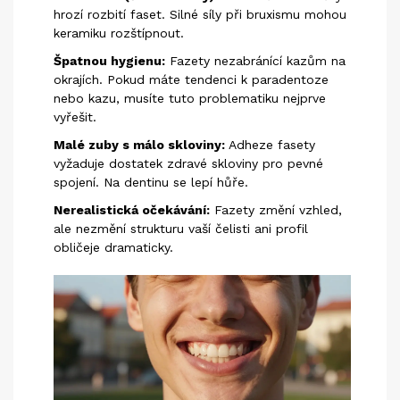
hrozí rozbití faset. Silné síly při bruxismu mohou
keramiku rozštípnout.
Špatnou hygienu:
Fazety nezabránící kazům na
okrajích. Pokud máte tendenci k paradentoze
nebo kazu, musíte tuto problematiku nejprve
vyřešit.
Malé zuby s málo skloviny:
Adheze fasety
vyžaduje dostatek zdravé skloviny pro pevné
spojení. Na dentinu se lepí hůře.
Nerealistická očekávání:
Fazety změní vzhled,
ale nezmění strukturu vaší čelisti ani profil
obličeje dramaticky.