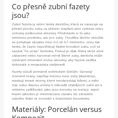
Co přesně zubní fazety
jsou?
Zubní fazeta
je
velmi tenká destička, která se navazuje na
přední plochu zuba za účelem zlepšení jeho vzhledu nebo
ochrany poškozené skloviny
.
Představte si to jako
nehtovou ploténku, ale pro zuby. Tloušťka těchto obložek
se pohybuje obvykle mezi 0,3 až 0,7 milimetru. Jsou tak
tenké, že často nepotřebují žádné broušení zubu, což se
nazývá "no-prep" technika. Pokud je však třeba skrýt silné
zabarvení nebo narovnat mírně šikmé zuby, dentista může
odstranit minimální vrstvu skloviny, aby fazeta seděla
dokonale a nevypadala nadýmavě.
Fazety slouží primárně estetickým účelům. Opravují
zlomené hrany, zaplňují mezery mezi zuby (diastémy),
maskují tmavé skvrny, které neodpovídají bělení, a mění
tvar zubu. Nejsou určeny k náhradě chybějících zubů ani k
velkému zatěžování, jako jsou korunky na molary. Jejich
hlavní výhodou je minimalizace zásahu do zdravého
zubního tkání ve srovnání s klasickými korunkami.
Materiály: Porcelán versus
Kompozit