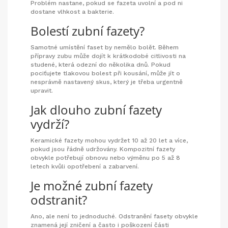
Problém nastane, pokud se fazeta uvolní a pod ni
dostane vlhkost a bakterie.
Bolestí zubní fazety?
Samotné umístění faset by nemělo bolět. Během
přípravy zubu může dojít k krátkodobé citlivosti na
studené, která odezní do několika dnů. Pokud
pociťujete tlakovou bolest při kousání, může jít o
nesprávně nastavený skus, který je třeba urgentně
upravit.
Jak dlouho zubní fazety
vydrží?
Keramické fazety mohou vydržet 10 až 20 let a více,
pokud jsou řádně udržovány. Kompozitní fazety
obvykle potřebují obnovu nebo výměnu po 5 až 8
letech kvůli opotřebení a zabarvení.
Je možné zubní fazety
odstranit?
Ano, ale není to jednoduché. Odstranění fasety obvykle
znamená její zničení a často i poškození části