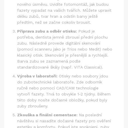
nového úsměvu. Uvidíte fotomontáž, jak budou
fazety vypadat na vašich tvářích. Můžete upravit
délku zubů, tvar hran a odstín barvy ještě
předtím, než se začne cokoliv brousit.
Příprava zubu a odběr otisku:
Pokud je
potřeba, dentista jemně zbrousí přední plochu
zubu. Následně provede digitální skenování
(pomocí scanneru jako je Trios nebo Medit) nebo
klasický otisk. Skenování je přesnější a rychlejší.
Barva zubu se zaznamená podle
standardizované škály (např. VITA Classical).
Výroba v laboratoři:
Otisky nebo soubory jdou
do zubotechnické laboratoře. Zde odborník
ručně nebo pomocí CAD/CAM technologie
vytvoří fazety. Trvá to obvykle 1-2 týdny. Během
této doby nosíte dočasné obložky, pokud byly
zuby zbroušeny.
Zkouška a finální cementace:
Na poslední
návštěvu si nasadíte dočasné fazety pro ověření
estetiky a komfortu. Pokud jste spokojeni, zuby