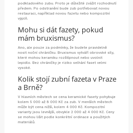
podkladového zubu. Proto je důležité zvážit rozhodnutí
předem. Po odstranění bude zub potřebovat novou
restauraci, například novou fazetu nebo kompozitní
výplň.
Mohu si dát fazety, pokud
mám bruxismus?
Ano, ale pouze za podmínky, že budete pravidelně
nosit noční chráničku. Bruxismus vytváří obrovské síly,
které mohou keramiku rozštípnout nebo uvolnit
lepidlo. Bez chráničky je riziko selhání faset velmi
vysoké.
Kolik stojí zubní fazeta v Praze
a Brně?
V hlavních městech se cena keramické fasety pohybuje
kolem 5 000 až 8 000 Kč za zub. V menších městech
může být cena nižší, kolem 4 000 Kč. Kompozitní
varianty jsou levnější, obvykle 2 000 až 4 000 Kč. Ceny
se mohou lišit podle konkrétní ordinace a použitých
materiálů.