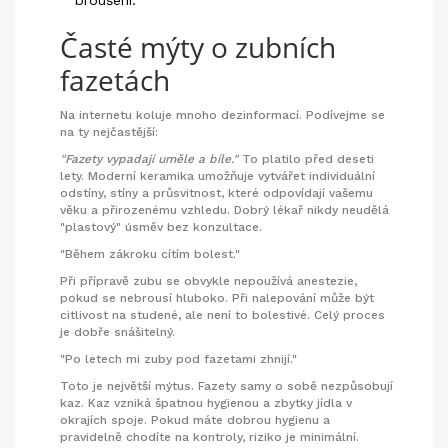
Časté mýty o zubních
fazetách
Na internetu koluje mnoho dezinformací. Podívejme se
na ty nejčastější:
"Fazety vypadají uměle a bíle."
To platilo před deseti
lety. Moderní keramika umožňuje vytvářet individuální
odstíny, stíny a průsvitnost, které odpovídají vašemu
věku a přirozenému vzhledu. Dobrý lékař nikdy neudělá
"plastový" úsměv bez konzultace.
"Během zákroku cítím bolest."
Při přípravě zubu se obvykle nepoužívá anestezie,
pokud se nebrousí hluboko. Při nalepování může být
citlivost na studené, ale není to bolestivé. Celý proces
je dobře snášitelný.
"Po letech mi zuby pod fazetami zhnijí."
Toto je největší mýtus. Fazety samy o sobě nezpůsobují
kaz. Kaz vzniká špatnou hygienou a zbytky jídla v
okrajích spoje. Pokud máte dobrou hygienu a
pravidelně chodíte na kontroly, riziko je minimální.