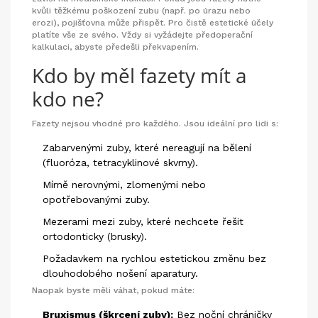
kvůli těžkému poškození zubu (např. po úrazu nebo
erozi), pojišťovna může přispět. Pro čistě estetické účely
platíte vše ze svého. Vždy si vyžádejte předoperační
kalkulaci, abyste předešli překvapením.
Kdo by měl fazety mít a
kdo ne?
Fazety nejsou vhodné pro každého. Jsou ideální pro lidi s:
Zabarvenými zuby, které nereagují na bělení
(fluoróza, tetracyklinové skvrny).
Mírně nerovnými, zlomenými nebo
opotřebovanými zuby.
Mezerami mezi zuby, které nechcete řešit
ortodonticky (brusky).
Požadavkem na rychlou estetickou změnu bez
dlouhodobého nošení aparatury.
Naopak byste měli váhat, pokud máte:
Bruxismus (škrcení zuby):
Bez noční chráničky