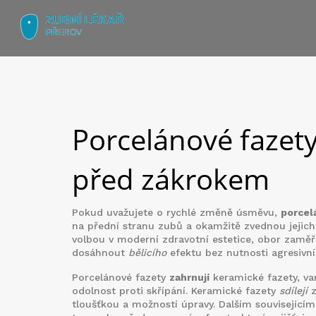
Porcelánové fazety
před zákrokem
Pokud uvažujete o rychlé změně úsměvu,
porcel
na přední stranu zubů a okamžitě zvednou jejich
volbou v moderní
zdravotní estetice
,
obor zaměře
dosáhnout
bělicího
efektu bez nutnosti agresivn
Porcelánové fazety
zahrnují
keramické fazety
,
va
odolnost proti skřípání
. Keramické fazety
sdílejí
z
tloušťkou a možností úpravy. Dalším souvisejíc