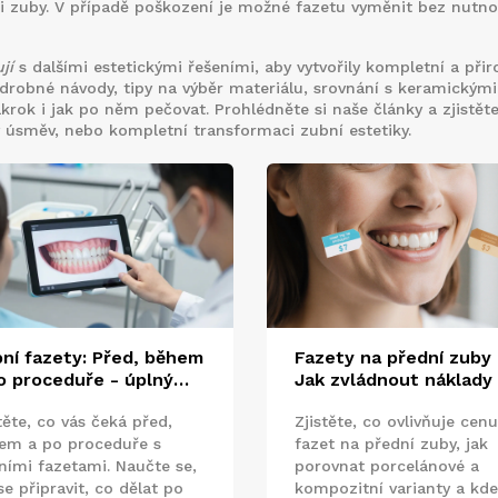
mi zuby. V případě poškození je možné fazetu vyměnit bez nutno
jí
s dalšími estetickými řešeními, aby vytvořily kompletní a při
odrobné návody, tipy na výběr materiálu, srovnání s keramickými
ákrok i jak po něm pečovat. Prohlédněte si naše články a zjistěte
ý úsměv, nebo kompletní transformaci zubní estetiky.
ní fazety: Před, během
Fazety na přední zuby 
o proceduře - úplný
Jak zvládnout náklady
vodce pro každého
vybrat správnou varia
těte, co vás čeká před,
Zjistěte, co ovlivňuje cenu
em a po proceduře s
fazet na přední zuby, jak
ními fazetami. Naučte se,
porovnat porcelánové a
se připravit, co dělat po
kompozitní varianty a kde