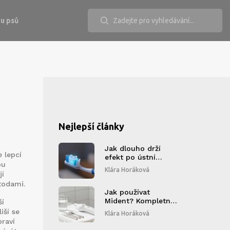
u psů
Nejlepší články
Jak dlouho drží
 lepcí
efekt po ústní
ou
hygieně? Vše, co
Klára Horáková
jí
potřebujete vědět o
trvání čistoty zubů
todami.
Jak používat
Mident? Kompletní
ší
návod na
iší se
Klára Horáková
ultrazvukový čistič
raví
zubů