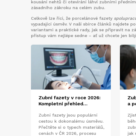
kousání nehtů či otevírání láhví zubními přední
zásadního zákroku na celém zubu.
Celkově lze říci, že porcelánové fazety
spolupracu
vypadající úsměv. V naší sbírce článků najdete p
variantami a praktické rady, jak se připravit na z
přístup vám nejlépe sedne – ať už chcete jen bíl
Zubní fazety v roce 2026:
Zub
Kompletní přehled
a p
materiálů, cen a alternativ
prů
Zubní fazety jsou populární
Zjis
cestou k dokonalému úsměvu.
běh
Přečtěte si o typech materiálů,
zub
cenách v ČR 2026, procesu
jak 