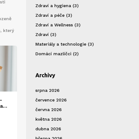
sti
Zdraví a hygiena
(3)
Zdraví a péče
(3)
rozeně
Zdraví a Wellness
(3)
, který
Zdraví
(3)
Materiály a technologie
(3)
Domácí mazlíčci
(2)
Archivy
srpna 2026
-
července 2026
 a
června 2026
ntu
května 2026
dubna 2026
března 2026