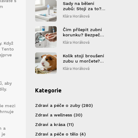
káváte s
Sady na bělení
em
zubů: Stojí za to?
Upřímné srovnání
Klára Horáková
výhod a rizik
Čím přilepit zubní
korunku? Bezpečné
a trvanlivé metody
Klára Horáková
y. Když
pro fixaci korunky
. Tento
ejprve
Kolik stojí broušení
zubu u morčete?
Ceny, rizika a kdy je
Klára Horáková
to nutné
ů
, aby
íly.
Kategorie
Zdraví a péče o zuby
(280)
ie mezi
hrnuje
Zdraví a wellness
(30)
Zdraví a krása
(11)
m a
 je
Zdraví a péče o tělo
(4)