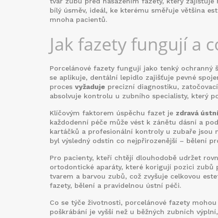
tvar zubu před nasazením fazety
, který zajišťuj
bílý úsměv
,
ideál, ke kterému směřuje většina est
mnoha pacientů.
Jak fazety fungují a 
Porcelánové fazety fungují jako tenký ochranný št
se aplikuje, dentální lepidlo zajišťuje pevné spoj
proces
vyžaduje
precizní diagnostiku, zatočovací 
absolvuje kontrolu u zubního specialisty, který po
Klíčovým faktorem úspěchu fazet je
zdravá ústn
každodenní péče může vést k zánětu dásní a pod
kartáčků a profesionální kontroly u zubaře jsou
byl výsledný odstín co nejpřirozenější – bělení p
Pro pacienty, kteří chtějí dlouhodobě udržet rov
ortodontické aparáty, které korigují pozici zubů
tvarem a barvou zubů, což zvyšuje celkovou este
fazety, bělení a pravidelnou ústní péči.
Co se týče životnosti, porcelánové fazety mohou v
poškrábání je vyšší než u běžných zubních výplní,