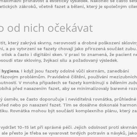
e maximální přilnavost a estetický výsledek. Nakonec se často set
etických zákroků, včetně fazet a bělení
, který je společným cíl
co od nich očekávat
ít, který zakrývá skvrny, nerovnosti a drobné poškození sklovin
ení, a po vytvrzení se fazety chovají jako přirozená součást zubu
otisk a často i digitální sken. V praxi to znamená, že pacient n
soudí stav skloviny, žvýkací sílu a požadovaný výsledek.
í hygiena
. I když jsou fazety odolné vůči skvrnám, zanedbání
fázovým problémům. Pravidelné čištění, používání mezizubních
 nutností. V mnoha případech se fazety kombinují s
bělením zub
robíhá před nasazením fazet, aby se minimalizovaly barevné rozd
ný úsměv, se často doporučuje i
neviditelná rovnátka
,
průhledné
 před nebo po nasazení fazet
. Tím se dosáhne dokonalé harmon
tiku. Rovnátka mohou být součástí komplexního plánu, který za
ydržet 10–15 let při správné péči. Jejich odolnost proti skvrná
 ale přesto je třeba se vyvarovat tvrdých potravin a návyků, jako