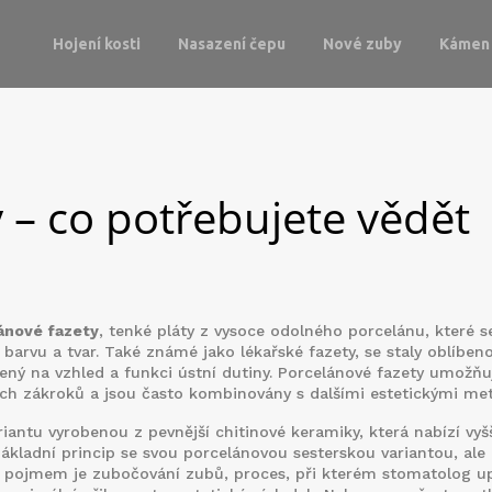
Hojení kosti
Nasazení čepu
Nové zuby
Kámen 
 – co potřebujete vědět
ánové fazety
,
tenké pláty z vysoce odolného porcelánu, které se
 barvu a tvar
. Také známé jako
lékařské fazety
, se staly oblíben
ný na vzhled a funkci ústní dutiny
. Porcelánové fazety umožňu
ích zákroků a jsou často kombinovány s dalšími estetickými me
riantu vyrobenou z pevnější chitinové keramiky, která nabízí vyš
ákladní princip se svou porcelánovou sesterskou variantou, ale l
ím pojmem je
zubočování zubů
,
proces, při kterém stomatolog up