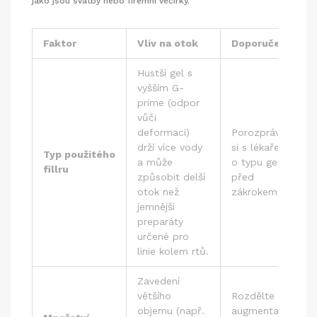
jako jsou svatby nebo firemní večírky.
Faktor
Vliv na otok
Doporučení
Hustší gel s
vyšším G-
prime (odpor
vůči
deformaci)
Porozprávějte
drží více vody
si s lékařem
Typ použitého
a může
o typu gelu
fillru
způsobit delší
před
otok než
zákrokem.
jemnější
preparáty
určené pro
linie kolem rtů.
Zavedení
většího
Rozdělte si
objemu (např.
augmentaci