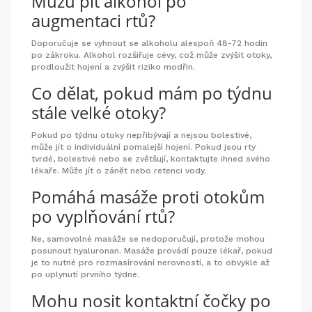
Můžu pít alkohol po
augmentaci rtů?
Doporučuje se vyhnout se alkoholu alespoň 48-72 hodin
po zákroku. Alkohol rozšiřuje cévy, což může zvýšit otoky,
prodloužit hojení a zvýšit riziko modřin.
Co dělat, pokud mám po týdnu
stále velké otoky?
Pokud po týdnu otoky nepřibývají a nejsou bolestivé,
může jít o individuální pomalejší hojení. Pokud jsou rty
tvrdé, bolestivé nebo se zvětšují, kontaktujte ihned svého
lékaře. Může jít o zánět nebo retenci vody.
Pomáhá masáže proti otokům
po vyplňování rtů?
Ne, samovolné masáže se nedoporučují, protože mohou
posunout hyaluronan. Masáže provádí pouze lékař, pokud
je to nutné pro rozmasírování nerovností, a to obvykle až
po uplynutí prvního týdne.
Mohu nosit kontaktní čočky po