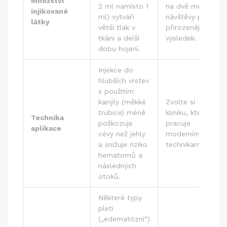
Množství
2 ml namísto 1
na dvě menší
injikované
ml) vytváří
návštěvy pro
látky
větší tlak v
přirozenější
tkáni a delší
výsledek.
dobu hojení.
Injekce do
hlubších vrstev
s použitím
kanýly (měkké
Zvolte si
trubice) méně
kliniku, která
Technika
poškozuje
pracuje
aplikace
cévy než jehly
moderními
a snižuje riziko
technikami.
hematomů a
následných
otoků.
Některé typy
pleti
(„edematózní“)