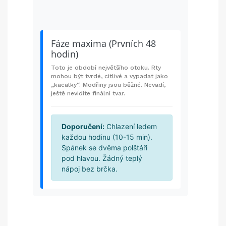
Den 4
Den 10
Den 20
Fáze maxima (Prvních 48
hodin)
Toto je období největšího otoku. Rty
mohou být tvrdé, citlivé a vypadat jako
„kacalky“. Modřiny jsou běžné. Nevadí,
ještě nevidíte finální tvar.
Doporučení:
Chlazení ledem
každou hodinu (10-15 min).
Spánek se dvěma polštáři
pod hlavou. Žádný teplý
nápoj bez brčka.