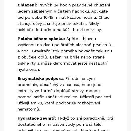
Chlazení:
Prvních 24 hodin pravidelně chlazení
ledem zabaleným v čistém hadříčku. Aplikujte
led po dobu 10-15 minut každou hodinu. Chlad
stahuje cévy a snižuje příliv tekutin. Nikdy
neklaďte led přímo na kůži, hrozí omrzliny.
Poloha během spánku:
Spěte s hlavou
zvýšenou na dvou polštářích alespoň prvních 3-
4 noci. Gravitační tok pomáhá odvádět tekutinu
z obličeje dolů. Ležení na břiše nebo straně
tiskne rty a může deformovat ještě nestabilní
hyaluronan.
Enzymatická podpora:
Přírodní enzym
bromelain, obsažený v ananasu, nebo jeho
extrakty ve formě doplňků stravy, mohou
pomoci snížit zánětlivé reakce. Někteří pacienti
užívají arniku, která podporuje rozhojování
hematomů.
Hydratace zevnitř:
I když to zní paradoxně, pití
dostatečného množství vody pomáhá tělu
odplavit toxiny a zbytečné soli, které přitahují