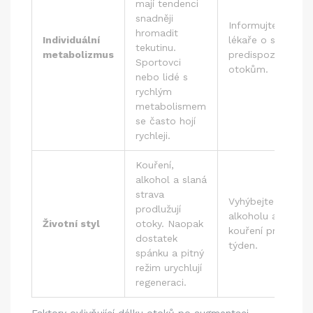
mají tendenci
snadněji
Informujte
hromadit
Individuální
lékaře o své
tekutinu.
metabolizmus
predispozici k
Sportovci
otokům.
nebo lidé s
rychlým
metabolismem
se často hojí
rychleji.
Kouření,
alkohol a slaná
strava
Vyhýbejte se
prodlužují
alkoholu a
Životní styl
otoky. Naopak
kouření první
dostatek
týden.
spánku a pitný
režim urychlují
regeneraci.
Faktory ovlivňující délku otoků po augmentaci