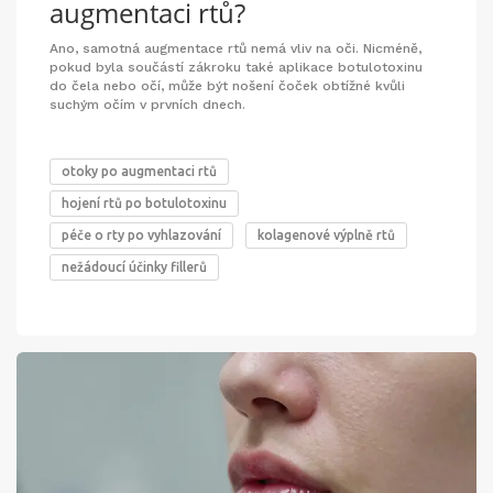
augmentaci rtů?
Ano, samotná augmentace rtů nemá vliv na oči. Nicméně,
pokud byla součástí zákroku také aplikace botulotoxinu
do čela nebo očí, může být nošení čoček obtížné kvůli
suchým očím v prvních dnech.
otoky po augmentaci rtů
hojení rtů po botulotoxinu
péče o rty po vyhlazování
kolagenové výplně rtů
nežádoucí účinky fillerů