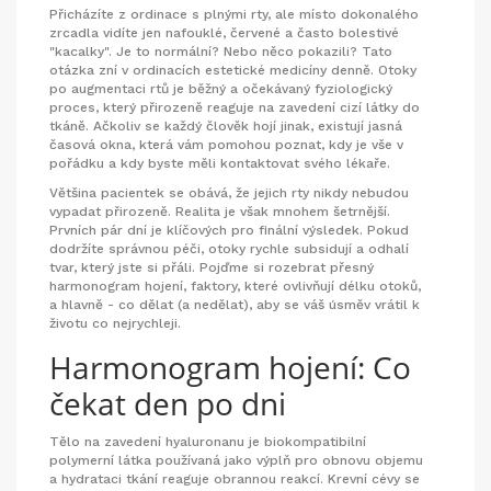
Přicházíte z ordinace s plnými rty, ale místo dokonalého
zrcadla vidíte jen nafouklé, červené a často bolestivé
"kacalky". Je to normální? Nebo něco pokazili? Tato
otázka zní v ordinacích estetické medicíny denně. Otoky
po
augmentaci rtů
je
běžný a očekávaný fyziologický
proces, který přirozeně reaguje na zavedení cizí látky do
tkáně
. Ačkoliv se každý člověk hojí jinak, existují jasná
časová okna, která vám pomohou poznat, kdy je vše v
pořádku a kdy byste měli kontaktovat svého lékaře.
Většina pacientek se obává, že jejich rty nikdy nebudou
vypadat přirozeně. Realita je však mnohem šetrnější.
Prvních pár dní je klíčových pro finální výsledek. Pokud
dodržíte správnou péči, otoky rychle subsidují a odhalí
tvar, který jste si přáli. Pojďme si rozebrat přesný
harmonogram hojení, faktory, které ovlivňují délku otoků,
a hlavně - co dělat (a nedělat), aby se váš úsměv vrátil k
životu co nejrychleji.
Harmonogram hojení: Co
čekat den po dni
Tělo na zavedení
hyaluronanu
je
biokompatibilní
polymerní látka používaná jako výplň pro obnovu objemu
a hydrataci tkání
reaguje obrannou reakcí. Krevní cévy se