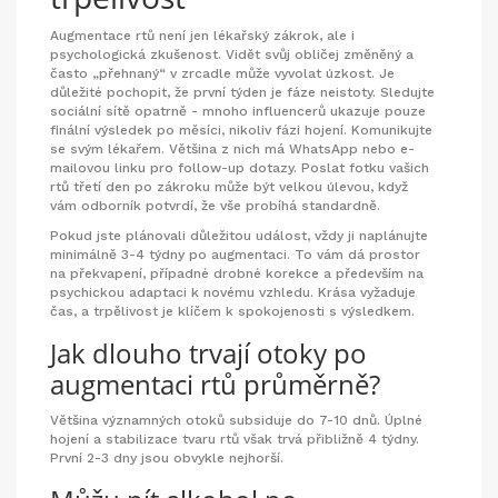
Augmentace rtů není jen lékařský zákrok, ale i
psychologická zkušenost. Vidět svůj obličej změněný a
často „přehnaný“ v zrcadle může vyvolat úzkost. Je
důležité pochopit, že první týden je fáze neistoty. Sledujte
sociální sítě opatrně - mnoho influencerů ukazuje pouze
finální výsledek po měsíci, nikoliv fázi hojení. Komunikujte
se svým lékařem. Většina z nich má WhatsApp nebo e-
mailovou linku pro follow-up dotazy. Poslat fotku vašich
rtů třetí den po zákroku může být velkou úlevou, když
vám odborník potvrdí, že vše probíhá standardně.
Pokud jste plánovali důležitou událost, vždy ji naplánujte
minimálně 3-4 týdny po augmentaci. To vám dá prostor
na překvapení, případné drobné korekce a především na
psychickou adaptaci k novému vzhledu. Krása vyžaduje
čas, a trpělivost je klíčem k spokojenosti s výsledkem.
Jak dlouho trvají otoky po
augmentaci rtů průměrně?
Většina významných otoků subsiduje do 7-10 dnů. Úplné
hojení a stabilizace tvaru rtů však trvá přibližně 4 týdny.
První 2-3 dny jsou obvykle nejhorší.