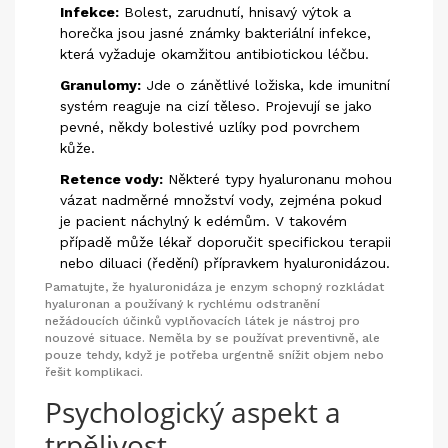
Infekce:
Bolest, zarudnutí, hnisavý výtok a
horečka jsou jasné známky bakteriální infekce,
která vyžaduje okamžitou antibiotickou léčbu.
Granulomy:
Jde o zánětlivé ložiska, kde imunitní
systém reaguje na cizí těleso. Projevují se jako
pevné, někdy bolestivé uzlíky pod povrchem
kůže.
Retence vody:
Některé typy hyaluronanu mohou
vázat nadměrné množství vody, zejména pokud
je pacient náchylný k edémům. V takovém
případě může lékař doporučit specifickou terapii
nebo diluaci (ředění) přípravkem hyaluronidázou.
Pamatujte, že
hyaluronidáza
je
enzym schopný rozkládat
hyaluronan a používaný k rychlému odstranění
nežádoucích účinků vyplňovacích látek
je nástroj pro
nouzové situace. Neměla by se používat preventivně, ale
pouze tehdy, když je potřeba urgentně snížit objem nebo
řešit komplikaci.
Psychologický aspekt a
trpělivost