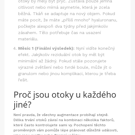
otoky by měly být pryč. Zůstává pouze jemná
citlivost nebo mírná asymetrie, která je zcela
běžná. Tkáň se adaptuje na nový objem. Pokud
máte pocit, že máte „příliš mnoho“ hyaluronanu,
počkejte alespoň dva týdny před jakýmkoliv
zásahem. Tělo potřebuje čas na usazení
materiálu.
Měsíc 1 (Finální výsledek):
Nyní vidíte konečný
efekt. Jakýkoliv reziduální otok by měl být
minimální až žádný. Pokud stále pozorujete
výrazné zvětšení nebo tvrdé boule, může jít o
granulom nebo jinou komplikaci, kterou je třeba
řešit.
Proč jsou otoky u každého
jiné?
Není pravda, že všechny augmentace probíhají stejně.
Délka trvání otoků závisí na kombinaci několika faktorů,
které často kontrolujete sami vy. Pochopení těchto
proměnných vám pomůže lépe plánovat důležité události,