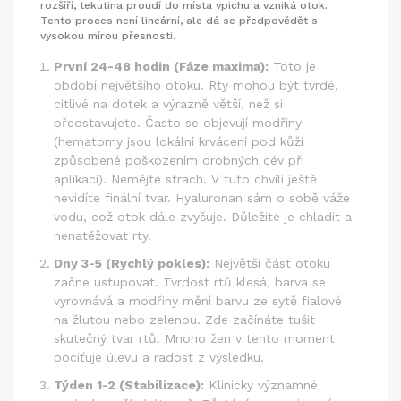
rozšíří, tekutina proudí do místa vpichu a vzniká otok.
Tento proces není lineární, ale dá se předpovědět s
vysokou mírou přesnosti.
První 24-48 hodin (Fáze maxima):
Toto je
období největšího otoku. Rty mohou být tvrdé,
citlivé na dotek a výrazně větší, než si
představujete. Často se objevují modřiny
(
hematomy
jsou
lokální krvácení pod kůži
způsobené poškozením drobných cév při
aplikaci
). Nemějte strach. V tuto chvíli ještě
nevidíte finální tvar. Hyaluronan sám o sobě váže
vodu, což otok dále zvyšuje. Důležité je chladit a
nenatěžovat rty.
Dny 3-5 (Rychlý pokles):
Největší část otoku
začne ustupovat. Tvrdost rtů klesá, barva se
vyrovnává a modřiny mění barvu ze sytě fialové
na žlutou nebo zelenou. Zde začínáte tušit
skutečný tvar rtů. Mnoho žen v tento moment
pociťuje úlevu a radost z výsledku.
Týden 1-2 (Stabilizace):
Klinicky významné