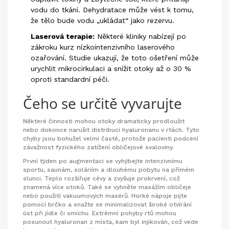
vodu do tkání. Dehydratace může vést k tomu,
že tělo bude vodu „ukládat“ jako rezervu.
Laserová terapie:
Některé kliniky nabízejí po
zákroku kurz nízkointenzivního laserového
ozařování. Studie ukazují, že toto ošetření může
urychlit mikrocirkulaci a snížit otoky až o 30 %
oproti standardní péči.
Čeho se určitě vyvarujte
Některé činnosti mohou otoky dramaticky prodloužit
nebo dokonce narušit distribuci hyaluronanu v rtách. Tyto
chyby jsou bohužel velmi časté, protože pacienti podcení
závažnost fyzického zatížení obličejové svaloviny.
První týden po augmentaci se vyhýbejte intenzivnímu
sportu, saunám, soláriím a dlouhému pobytu na přímém
slunci. Teplo rozšiřuje cévy a zvyšuje prokrvení, což
znamená více otoků. Také se vyhněte masážím obličeje
nebo použití vakuumových masérů. Horké nápoje pijte
pomocí brčko a snažte se minimalizovat široké otvírání
úst při jídle či smíchu. Extrémní pohyby rtů mohou
posunout hyaluronan z místa, kam byl injikován, což vede