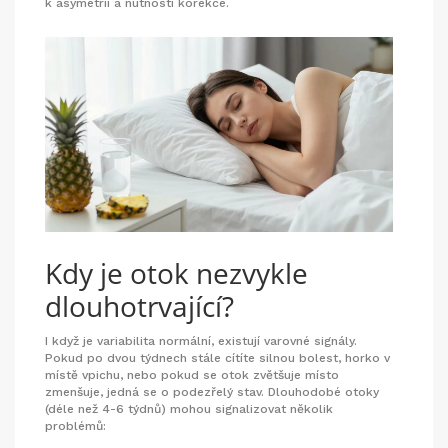
k asymetrii a nutnosti korekce.
Kdy je otok nezvykle
dlouhotrvající?
I když je variabilita normální, existují varovné signály.
Pokud po dvou týdnech stále cítíte silnou bolest, horko v
místě vpichu, nebo pokud se otok zvětšuje místo
zmenšuje, jedná se o podezřelý stav. Dlouhodobé otoky
(déle než 4-6 týdnů) mohou signalizovat několik
problémů: