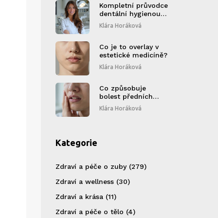
Kompletní průvodce
dentální hygienou:
Proč je důležitá a
Klára Horáková
co očekávat
Co je to overlay v
estetické medicíně?
Klára Horáková
Co způsobuje
bolest předních
zubů a jak ji
Klára Horáková
zmírnit?
Kategorie
Zdraví a péče o zuby
(279)
Zdraví a wellness
(30)
Zdraví a krása
(11)
Zdraví a péče o tělo
(4)