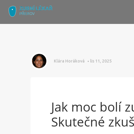
Klára Horáková
lis 11, 2025
Jak moc bolí z
Skutečné zkuš