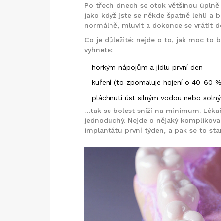
Po třech dnech se otok většinou úplně v
jako když jste se někde špatně lehli a b
normálně, mluvit a dokonce se vrátit d
Co je důležité: nejde o to, jak moc to b
vyhnete:
horkým nápojům a jídlu první den
kuření (to zpomaluje hojení o 40-60 %
pláchnutí úst silným vodou nebo solný
…tak se bolest sníží na minimum. Lékař 
jednoduchý. Nejde o nějaký komplikovan
implantátu první týden, a pak se to st