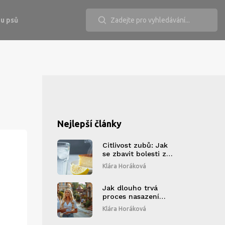
u psů
Nejlepší články
Citlivost zubů: Jak
se zbavit bolesti z
teplého a
Klára Horáková
studeného
Jak dlouho trvá
proces nasazení
rovnátek a co
Klára Horáková
očekávat?