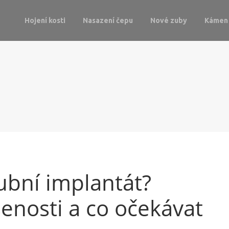
Hojení kosti
Nasazení čepu
Nové zuby
Kámen 
ubní implantát?
enosti a co očekávat