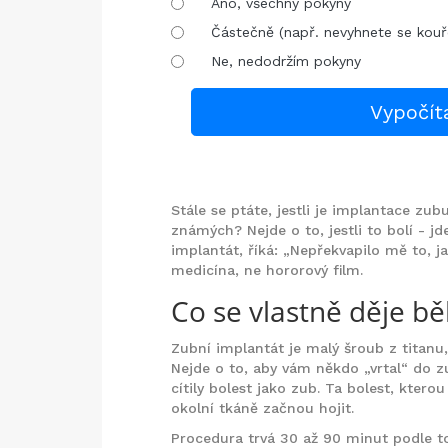
Ano, všechny pokyny
Částečně (např. nevyhnete se kouř
Ne, nedodržím pokyny
Vypočít
Stále se ptáte, jestli je implantace zu
známých? Nejde o to, jestli to bolí - jd
implantát, říká: „Nepřekvapilo mě to, ja
medicína, ne hororový film.
Co se vlastně děje b
Zubní implantát je malý šroub z titanu, 
Nejde o to, aby vám někdo „vrtal“ do z
cítily bolest jako zub. Ta bolest, ktero
okolní tkáně začnou hojit.
Procedura trvá 30 až 90 minut podle toh