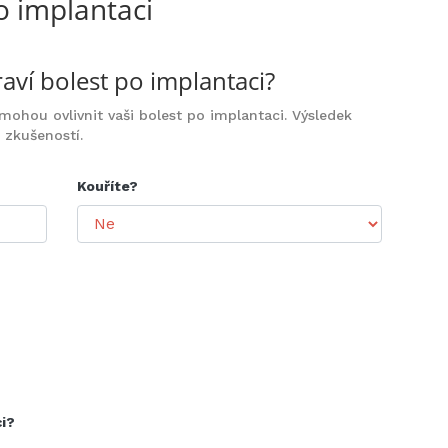
o implantaci
raví bolest po implantaci?
 mohou ovlivnit vaši bolest po implantaci. Výsledek
 zkušeností.
Kouříte?
i?