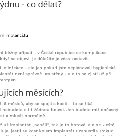
týdnu - co dělat?
em implantátu
ení běžný případ - v České republice se komplikace
dyž se objeví, je důležité je včas zastavit.
ti je infekce - ale jen pokud jste neplánovali hygienické
antát není správně umístěný - ale to se zjistí už při
rentgen.
jících měsících?
6 měsíců, aby se spojil s kostí - to se říká
 nebudete cítit žádnou bolest. Jen budete mít dočasný
st a mluvit normálně.
dyž už implantát „nepálí“, tak je to hotové. Ale ne. Ještě
oluje, jestli se kost kolem implantátu zahustila. Pokud