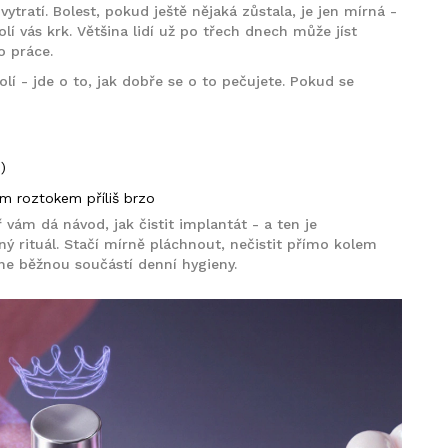
ytratí. Bolest, pokud ještě nějaká zůstala, je jen mírná -
olí vás krk. Většina lidí už po třech dnech může jíst
o práce.
olí - jde o to, jak dobře se o to pečujete. Pokud se
)
m roztokem příliš brzo
vám dá návod, jak čistit implantát - a ten je
ý rituál. Stačí mírně pláchnout, nečistit přímo kolem
ane běžnou součástí denní hygieny.