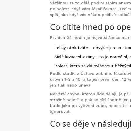
Většinou se to dělá pod místním anesteti
ne bolest. Když vám lékař řekne: „Teď 
spíš jako když vás někdo pečlivě zatlačí
Co cítíte hned po ope
Prvních 24 hodin je největší šance na ne
Lehký otok tváře - obvykle jen na stra
Malé krvácení z rány - to je normální,
Bolest, která se dá ovládnout běžným
Podle studie z Ústavu zubního lékařství
úrovni 1-3 z 10, a to jen první den. 12 
jen tlak nebo únava.
Největší chyba, kterou lidé dělají, je př
strašně bolet“, a pak se cítí špatně jen
bude jako po vytržení zubu, neberete t
ignorovat.
Co se děje v následuj