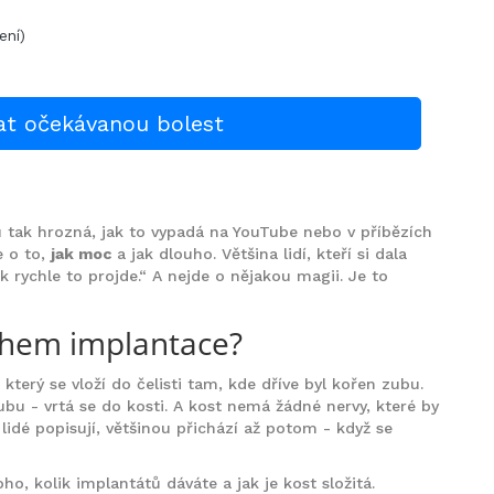
ení)
at očekávanou bolest
bu tak hrozná, jak to vypadá na YouTube nebo v příbězích
e o to,
jak moc
a jak dlouho. Většina lidí, kteří si dala
k rychle to projde.“ A nejde o nějakou magii. Je to
ěhem implantace?
který se vloží do čelisti tam, kde dříve byl kořen zubu.
ubu - vrtá se do kosti. A kost nemá žádné nervy, které by
u lidé popisují, většinou přichází až potom - když se
o, kolik implantátů dáváte a jak je kost složitá.