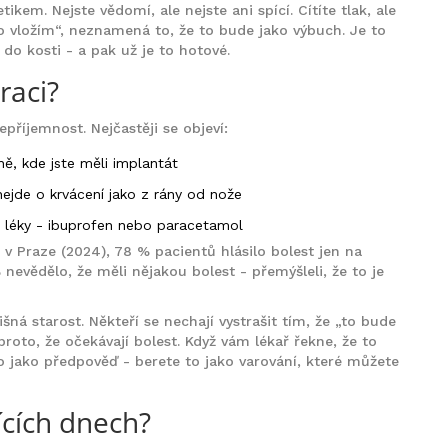
kem. Nejste vědomí, ale nejste ani spící. Cítíte tlak, ale
to vložím“, neznamená to, že to bude jako výbuch. Je to
 do kosti - a pak už je to hotové.
raci?
příjemnost. Nejčastěji se objeví:
ně, kde jste měli implantát
 nejde o krvácení jako z rány od nože
i léky - ibuprofen nebo paracetamol
 v Praze (2024), 78 % pacientů hlásilo bolest jen na
% nevědělo, že měli nějakou bolest - přemýšleli, že to je
ílišná starost. Někteří se nechají vystrašit tím, že „to bude
 proto, že očekávají bolest. Když vám lékař řekne, že to
o jako předpověď - berete to jako varování, které můžete
ících dnech?