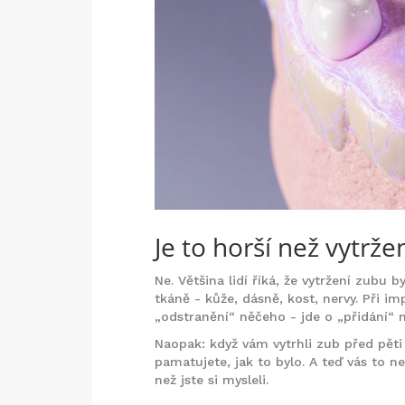
Je to horší než vytrže
Ne. Většina lidí říká, že vytržení zubu 
tkáně - kůže, dásně, kost, nervy. Při im
„odstranění“ něčeho - jde o „přidání“ 
Naopak: když vám vytrhli zub před pěti 
pamatujete, jak to bylo. A teď vás to nev
než jste si mysleli.