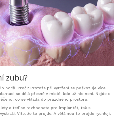
ní zubu?
bylo horší. Proč? Protože při vytržení se poškozuje více
plantaci se dělá přesně v místě, kde už nic není. Nejde o
něčeho, co se vkládá do prázdného prostoru.
lety a teď se rozhodnete pro implantát, tak si
ystraší. Víte, že to projde. A většinou to projde rychleji,