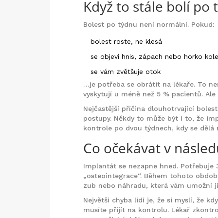
Když to stále bolí po 
Bolest po týdnu není normální. Pokud:
bolest roste, ne klesá
se objeví hnis, zápach nebo horko kol
se vám zvětšuje otok
…je potřeba se obrátit na lékaře. To n
vyskytují u méně než 5 % pacientů. Ale k
Nejčastější příčina dlouhotrvající boles
postupy. Někdy to může být i to, že impl
kontrole po dvou týdnech, kdy se dělá 
Co očekávat v následu
Implantát se nezapne hned. Potřebuje 3-
„osteointegrace“. Během tohoto období
zub nebo náhradu, která vám umožní jí
Největší chyba lidí je, že si myslí, že k
musíte přijít na kontrolu. Lékař zkontr