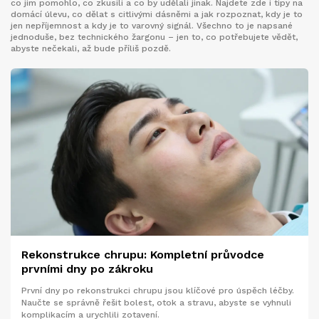
co jim pomohlo, co zkusili a co by udělali jinak. Najdete zde i tipy na
domácí úlevu, co dělat s citlivými dásněmi a jak rozpoznat, kdy je to
jen nepříjemnost a kdy je to varovný signál. Všechno to je napsané
jednoduše, bez technického žargonu – jen to, co potřebujete vědět,
abyste nečekali, až bude příliš pozdě.
Rekonstrukce chrupu: Kompletní průvodce
prvními dny po zákroku
První dny po rekonstrukci chrupu jsou klíčové pro úspěch léčby.
Naučte se správně řešit bolest, otok a stravu, abyste se vyhnuli
komplikacím a urychlili zotavení.