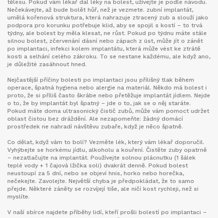
tělesu. Pokud vám lékař dal léky na bolest, užívejte je podle návodu.
Nečekávejte, až bude bolět hůř, než je vezmete.
zubní implantát
,
umělá kořenová struktura, která nahrazuje ztracený zub a slouží jako
podpora pro korunku
potřebuje klid, aby se spojil s kostí – to trvá
týdny, ale bolest by měla klesat, ne růst. Pokud po týdnu máte stále
silnou bolest, zčervenání dásní nebo zápach z úst, může jít o
zánět
po implantaci
,
infekci kolem implantátu, která může vést ke ztrátě
kosti a selhání celého zákroku
. To se nestane každému, ale když ano,
je důležité zasáhnout hned.
Nejčastější příčiny bolesti po implantaci jsou přílišný tlak během
operace, špatná hygiena nebo alergie na materiál. Někdo má bolest i
proto, že si příliš často škrábe nebo přetěžuje implantát jídlem. Nejde
o to, že by implantát byl špatný – jde o to, jak se o něj staráte.
Pokud máte doma ultrasonický čistič zubů, může vám pomoct udržet
oblast čistou bez dráždění. Ale nezapomeňte: žádný domácí
prostředek ne nahradí návštěvu zubaře, když je něco špatně.
Co dělat, když vám to bolí? Vezměte lék, který vám lékař doporučil.
Vyhýbejte se horkému jídlu, alkoholu a kouření. Čistěte zuby opatrně
– nezatlačujte na implantát. Používejte solnou plácnutku (1 šálek
teplé vody + 1 čajová lžička soli) dvakrát denně. Pokud bolest
neustoupí za 5 dní, nebo se objeví hnis, horko nebo horečka,
nečekejte. Zavolejte. Největší chyba je předpokládat, že to samo
přejde. Některé záněty se rozvíjejí tiše, ale ničí kost rychleji, než si
myslíte.
V naší sbírce najdete příběhy lidí, kteří prošli bolestí po implantaci –