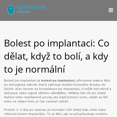
Bolest po implantaci: Co
dělat, když to bolí, a kdy
to je normální
Bolest po implantaci je
bolest po implantaci
,
přirozená reakce těla
na chirurgický zákrok, který zahrnuje vložení kovového šroubu do
čelisti
. Also known as
komplikace po implantaci
, it může být mírná a
dočasná, nebo signál něčeho vážnějšího.
Většina lidí cítí jen slabé
tlačení nebo nepříjemné pocity, ale když bolest roste, zánět se šíří
nebo se objeví hnis, je čas zavolat zubaři.
Prvních 2–3 dny po operaci je normální cítit lehký tlak, otok nebo
citlivost kolem implantátu. To je tělo, jak se přizpůsobuje novému