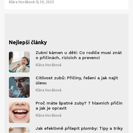
Klára Horáková
říj 30, 2025
Nejlepší články
Zubní kámen u dětí: Co rodiče musí znát
o příčinách, rizicích a prevenci
Klára Horáková
Citlivost zubů: Příčiny, řešení a jak najít
úlevu
Klára Horáková
Proč máte špatné zuby? 7 hlavních příčin
a jak je opravit
Klára Horáková
Jak efektivně přilepit plomby: Tipy a triky