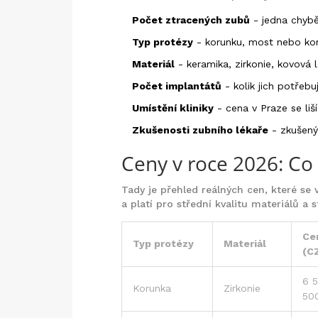
Počet ztracených zubů
- jedna chyběj
Typ protézy
- korunku, most nebo ko
Materiál
- keramika, zirkonie, kovová 
Počet implantátů
- kolik jich potřeb
Umístění kliniky
- cena v Praze se liš
Zkušenosti zubního lékaře
- zkušený 
Ceny v roce 2026: Co
Tady je přehled reálných cen, které se 
a platí pro střední kvalitu materiálů a
Ce
Typ protézy
Materiál
(C
6 5
Korunka
Zirkonie
50