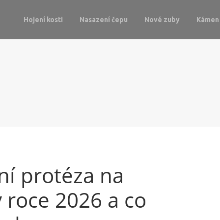
Hojení kosti
Nasazení čepu
Nové zuby
Kámen 
bní protéza na
 roce 2026 a co