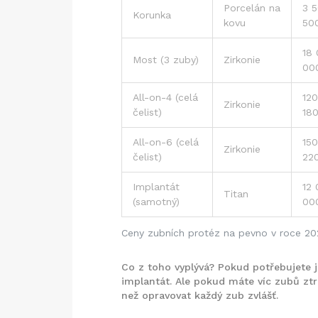
Porcelán na
3 5
Korunka
kovu
50
18 
Most (3 zuby)
Zirkonie
00
All-on-4 (celá
120
Zirkonie
čelist)
18
All-on-6 (celá
150
Zirkonie
čelist)
22
Implantát
12 
Titan
(samotný)
00
Ceny zubních protéz na pevno v roce 2
Co z toho vyplývá? Pokud potřebujete
implantát. Ale pokud máte víc zubů ztra
než opravovat každý zub zvlášť.