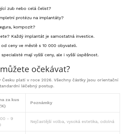
ící zub nebo celá čelist?
mpletní protézu na implantáty?
legura, kompozit?
ujete? Každý implantát je samostatná investice.
í od ceny ve městě s 10 000 obyvateli.
specialisté mají vyšší ceny, ale i vyšší úspěšnost.
 můžete očekávat?
v Česku platí v roce 2026. Všechny částky jsou orientační
 standardní léčebný postup.
na za kus
Poznámky
ZK)
00 - 9
Nejčastější volba, vysoká estetika, odolná
0