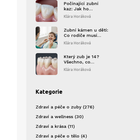
dásněmi
Počínající zubní
kaz: Jak ho
identifikovat,
Klára Horáková
zastavit a včas léčit
Zubní kámen u dětí:
Co rodiče musí
znát o příčinách,
Klára Horáková
rizicích a prevenci
Který zub je 14?
Všechno, co
potřebujete vědět o
Klára Horáková
zubní značení
Kategorie
Zdraví a péče o zuby
(276)
Zdraví a wellness
(30)
Zdraví a krása
(11)
Zdraví a péče o tělo
(4)