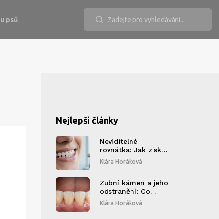
u psů
Nejlepší články
Neviditelné
rovnátka: Jak získat
dokonalý úsměv
Klára Horáková
vroce2025
Zubní kámen a jeho
odstranění: Co
musíte vědět,
Klára Horáková
abyste se vyhnuli
problémům s