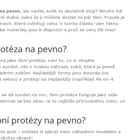
 na pevno
, ale nevíte, kolik to skutečně stojí? Mnoho lidí
ně drahá, nebo že ji můžete dostat za pár tisíc. Pravda je
cech, které ovlivňují cenu. V tomto článku vám řeknu
aké materiály jsou k dispozici a proč se ceny liší mezi
protéza na pevno?
aná jako
fixní protéza
, není to, co si obvykle
e sundat. Jde o trvalou náhradu zubů, která je pevně
edním zubům. Nejčastější formy jsou
korunky
(na
a sebou) a
protézy na implantáty
(například All-on-4
 se dá sundat na noc, fixní protéza funguje jako vaše
a usmívat se bez obav. Je to nejblíže přirozenému zubu, co
bní protézy na pevno?
jete auto - můžete si vybrat mezi základním modelem a
a těchto věcech: