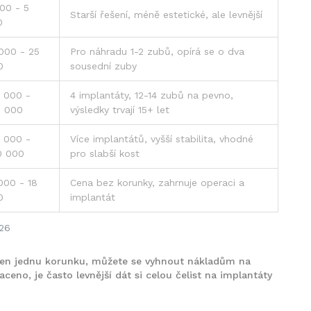
00 - 5
Starší řešení, méně estetické, ale levnější
0
000 - 25
Pro náhradu 1-2 zubů, opírá se o dva
0
sousední zuby
 000 -
4 implantáty, 12-14 zubů na pevno,
0 000
výsledky trvají 15+ let
 000 -
Více implantátů, vyšší stabilita, vhodné
0 000
pro slabší kost
000 - 18
Cena bez korunky, zahrnuje operaci a
0
implantát
026
 jen jednu korunku, můžete se vyhnout nákladům na
ceno, je často levnější dát si celou čelist na implantáty