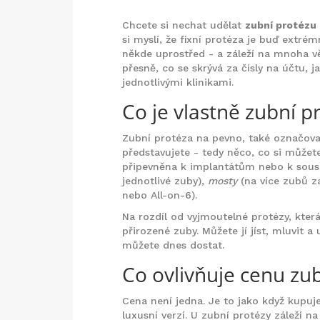
Chcete si nechat udělat
zubní protézu
si myslí, že fixní protéza je buď extrém
někde uprostřed - a záleží na mnoha vě
přesně, co se skrývá za čísly na účtu, j
jednotlivými klinikami.
Co je vlastně zubní 
Zubní protéza na pevno, také označov
představujete - tedy něco, co si můžet
připevněna k implantátům nebo k sous
jednotlivé zuby),
mosty
(na více zubů z
nebo All-on-6).
Na rozdíl od vyjmoutelné protézy, která
přirozené zuby. Můžete jí jíst, mluvit 
můžete dnes dostat.
Co ovlivňuje cenu zu
Cena není jedna. Je to jako když kupu
luxusní verzí. U zubní protézy záleží n