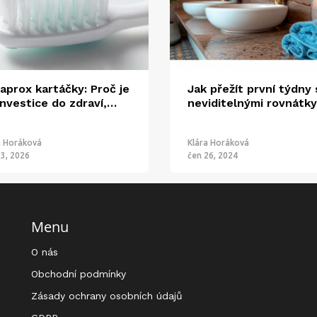
aprox kartáčky: Proč je
Jak přežít první týdny 
investice do zdraví,
neviditelnými rovnátky
rou si vaše zuby
Praktické rady a osobn
louží
zkušenosti
a Horáková
Klára Horáková
13, 2026
čen 26, 2024
Menu
O nás
Obchodní podmínky
Zásady ochrany osobních údajů