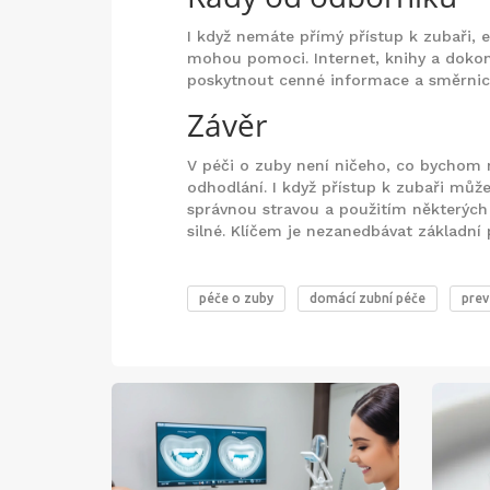
I když nemáte přímý přístup k zubaři,
mohou pomoci. Internet, knihy a dokon
poskytnout cenné informace a směrnice
Závěr
V péči o zuby není ničeho, co bychom 
odhodlání. I když přístup k zubaři můž
správnou stravou a použitím některýc
silné. Klíčem je nezanedbávat základní 
péče o zuby
domácí zubní péče
prev