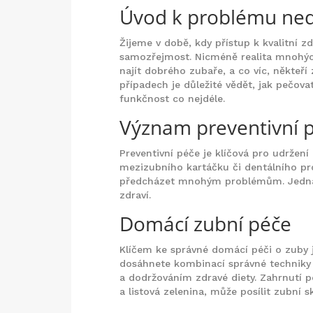
Úvod k problému ned
Žijeme v době, kdy přístup k kvalitní z
samozřejmost. Nicméně realita mnohých 
najít dobrého zubaře, a co víc, někteří
případech je důležité vědět, jak pečova
funkčnost co nejdéle.
Význam preventivní 
Preventivní péče je klíčová pro udržení
mezizubního kartáčku či dentálního pr
předcházet mnohým problémům. Jedná s
zdraví.
Domácí zubní péče
Klíčem ke správné domácí péči o zuby j
dosáhnete kombinací správné techniky 
a dodržováním zdravé diety. Zahrnutí po
a listová zelenina, může posílit zubní 