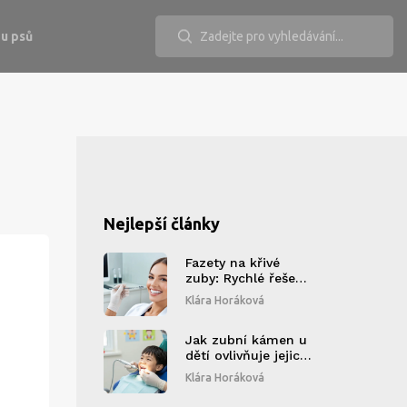
u psů
Nejlepší články
Fazety na křivé
zuby: Rychlé řešení
pro krásný úsměv
Klára Horáková
Jak zubní kámen u
dětí ovlivňuje jejich
zdraví: rizika,
Klára Horáková
příznaky a co s tím
dělat