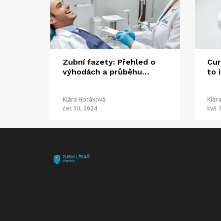
Zubní fazety: Přehled o
Cur
výhodách a průběhu
to 
zákroku
kte
zas
Klára Horáková
Klár
čec 30, 2024
kvě 