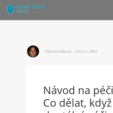
Klára Horáková
úno 21, 2024
Návod na péči
Co dělat, kdy