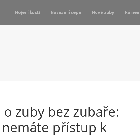
Hojení kosti
Nasazení čepu
Nové zuby
Kámen 
 o zuby bez zubaře:
ž nemáte přístup k