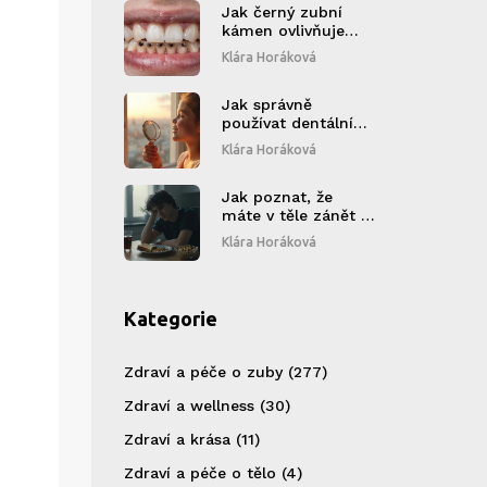
Jak černý zubní
kámen ovlivňuje
vaši koncentraci
Klára Horáková
Jak správně
používat dentální
zrcátko pro
Klára Horáková
kontrolu stavu
zubních brýlí
Jak poznat, že
máte v těle zánět -
příznaky, které
Klára Horáková
byste neměli
ignorovat
Kategorie
Zdraví a péče o zuby
(277)
Zdraví a wellness
(30)
Zdraví a krása
(11)
Zdraví a péče o tělo
(4)