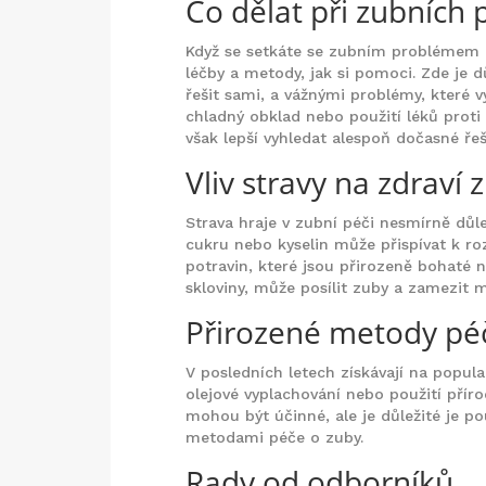
Co dělat při zubních
Když se setkáte se zubním problémem a
léčby a metody, jak si pomoci. Zde je 
řešit sami, a vážnými problémy, které 
chladný obklad nebo použití léků proti
však lepší vyhledat alespoň dočasné řeš
Vliv stravy na zdraví 
Strava hraje v zubní péči nesmírně dů
cukru nebo kyselin může přispívat k ro
potravin, které jsou přirozeně bohaté 
skloviny, může posílit zuby a zamezit
Přirozené metody pé
V posledních letech získávají na popul
olejové vyplachování nebo použití příro
mohou být účinné, ale je důležité je p
metodami péče o zuby.
Rady od odborníků