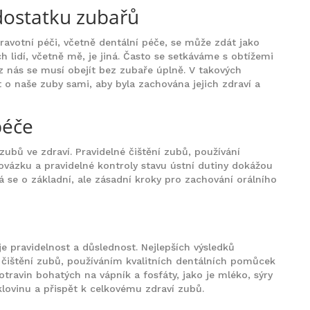
ostatku zubařů
dravotní péči, včetně dentální péče, se může zdát jako
lidí, včetně mě, je jiná. Často se setkáváme s obtížemi
 z nás se musí obejít bez zubaře úplně. V takových
t o naše zuby sami, aby byla zachována jejich zdraví a
péče
 zubů ve zdraví. Pravidelné čištění zubů, používání
ovázku a pravidelné kontroly stavu ústní dutiny dokážou
e o základní, ale zásadní kroky pro zachování orálního
e pravidelnost a důslednost. Nejlepších výsledků
čištění zubů, používáním kvalitních dentálních pomůcek
travin bohatých na vápník a fosfáty, jako je mléko, sýry
sklovinu a přispět k celkovému zdraví zubů.