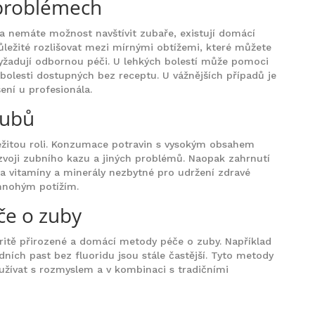
 problémech
 nemáte možnost navštívit zubaře, existují domácí
důležité rozlišovat mezi mírnými obtížemi, které můžete
vyžadují odbornou péči. U lehkých bolestí může pomoci
 bolesti dostupných bez receptu. U vážnějších případů je
ení u profesionála.
zubů
ležitou roli. Konzumace potravin s vysokým obsahem
zvoji zubního kazu a jiných problémů. Naopak zahrnutí
na vitamíny a minerály nezbytné pro udržení zdravé
 mnohým potížím.
če o zuby
aritě přirozené a domácí metody péče o zuby. Například
dních past bez fluoridu jsou stále častější. Tyto metody
oužívat s rozmyslem a v kombinaci s tradičními