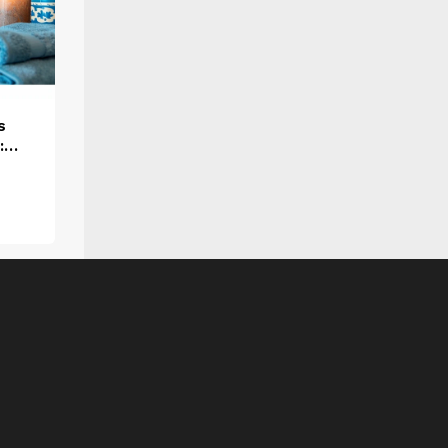
s
:
í