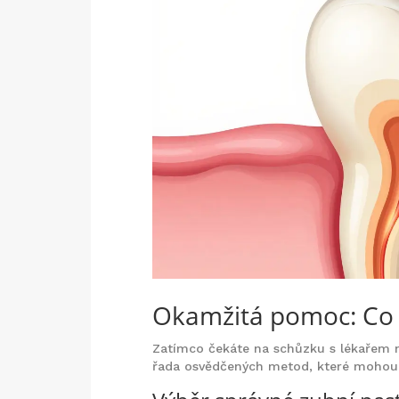
Okamžitá pomoc: Co
Zatímco čekáte na schůzku s lékařem n
řada osvědčených metod, které mohou p