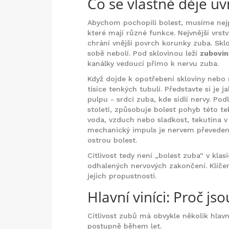
Co se vlastně děje uv
Abychom pochopili bolest, musíme nejpr
které mají různé funkce. Nejvnější vrst
chrání vnější povrch korunky zuba
.
Sklo
sobě nebolí. Pod sklovinou leží
zubovin
kanálky vedoucí přímo k nervu zuba
.
Když dojde k opotřebení skloviny nebo s
tisíce tenkých tubulí. Představte si je 
pulpu - srdci zuba, kde sídlí nervy. Pod
století, způsobuje bolest pohyb této 
voda, vzduch nebo sladkost, tekutina v
mechanický impuls je nervem převeden n
ostrou bolest.
Citlivost tedy není „bolest zuba“ v kla
odhalených nervových zakončení. Klíčem
jejich propustnosti.
Hlavní viníci: Proč jso
Citlivost zubů má obvykle několik hlavn
postupně během let.