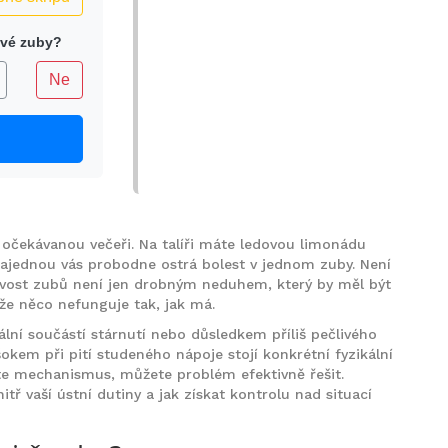
livé zuby?
Ne
o očekávanou večeři. Na talíři máte ledovou limonádu
ajednou vás probodne ostrá bolest v jednom zuby. Není
itlivost zubů není jen drobným neduhem, který by měl být
 že něco nefunguje tak, jak má.
mální součástí stárnutí nebo důsledkem příliš pečlivého
šokem při pití studeného nápoje stojí konkrétní fyzikální
e mechanismus, můžete problém efektivně řešit.
tř vaší ústní dutiny a jak získat kontrolu nad situací