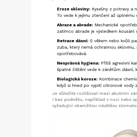
Eroze skloviny:
Kyseliny z potravy a ná
To vede k jejímu ztenčení až úplnému 
Abraze a abrade:
Mechanické opotřeben
zatímco abrade je výsledkem kousání 
Retrace dásní:
S věkem nebo kvůli par
zuba, který nemá ochrannou sklovinu
opotřebovává.
Nesprávná hygiena:
Příliš agresivní 
špatné čištění vede k zánětům dásní, k
Biologická koroze:
Kombinace chemick
když si hned po vypití citronové vody z
Je důležité rozlišovat mezi akutním zán
i bez podnětu, například v noci nebo 
vyžadující okamžitou návštěvu stomato