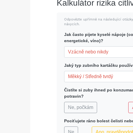
Kalkulátor rizika citl
Odpovězte upřímně na následující otázk
návycích.
Jak často pijete kyselé nápoje (co
energetické, víno)?
Jaký typ zubního kartáčku použív
Čistíte si zuby ihned po konzuma
potravin?
Ne, počkám
Pociťujete ráno bolest čelisti ne
Ne
Ano, pravděpodob