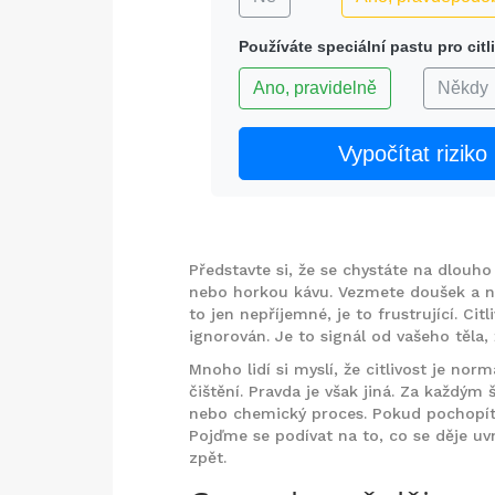
Používáte speciální pastu pro cit
Ano, pravidelně
Někdy
Vypočítat riziko
Představte si, že se chystáte na dlouh
nebo horkou kávu. Vezmete doušek a n
to jen nepříjemné, je to frustrující. C
ignorován. Je to signál od vašeho těla,
Mnoho lidí si myslí, že citlivost je nor
čištění. Pravda je však jiná. Za každým 
nebo chemický proces. Pokud pochopít
Pojďme se podívat na to, co se děje uvni
zpět.