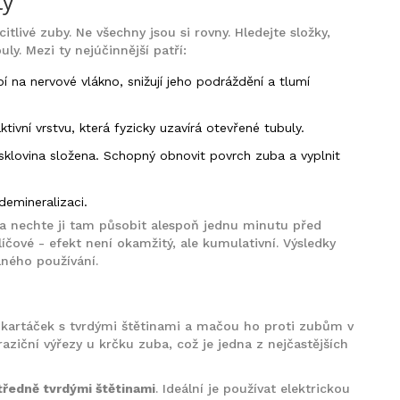
ty
itlivé zuby. Ne všechny jsou si rovny. Hledejte složky,
ly. Mezi ty nejúčinnější patří:
 na nervové vlákno, snižují jeho podráždění a tlumí
ktivní vrstvu, která fyzicky uzavírá otevřené tubuly.
 sklovina složena. Schopný obnovit povrch zuba a vyplnit
demineralizaci.
 a nechte ji tam působit alespoň jednu minutu před
líčové - efekt není okamžitý, ale kumulativní. Výsledky
lného používání.
jí kartáček s tvrdými štětinami a mačou ho proti zubům v
raziční výřezy u krčku zuba, což je jedna z nejčastějších
ředně tvrdými štětinami
. Ideální je používat elektrickou