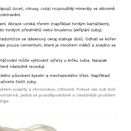
pojů (ocet, citrusy, cola) rozpouštějí minerály ve sklovině.
odstranění.
í. Abraze vzniká třením (například tvrdým kartáčkem),
do tvrdých předmětů nebo bruxismu (skřípání zuby).
adontóze se dásenový okraj stahuje dolů. Odhalí se kořen
, ale pouze cementum, které je mnohem měkčí a snadno se
kartáčování může vyhloubit výřezy u krčku zuba. Naopak
teré následně recedují.
ého působení kyselin a mechanického tření. Například
ačnete čistit zuby.
ětem pulpity a chronickou citlivostí. Pokud vás zub bolí
spontánně, jedná se pravděpodobně o závažnější problém
loga.