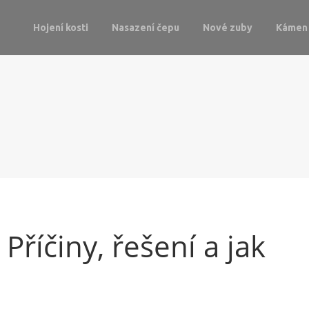
Hojení kosti
Nasazení čepu
Nové zuby
Kámen 
 Příčiny, řešení a jak