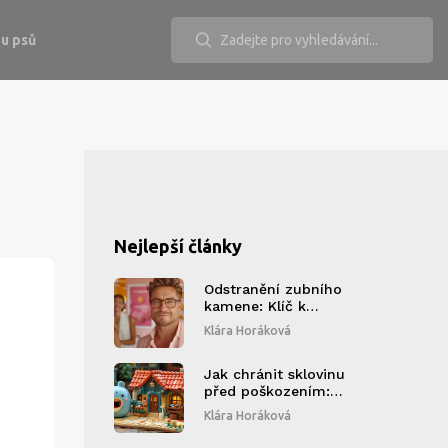
u psů
Nejlepší články
Odstranění zubního
kamene: Klíč k
zdravému úsměvu
Klára Horáková
Jak chránit sklovinu
před poškozením:
Tipy a triky pro
Klára Horáková
zdravé zuby