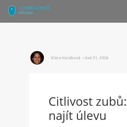
Klára Horáková
kvě 31, 2026
Citlivost zubů:
najít úlevu