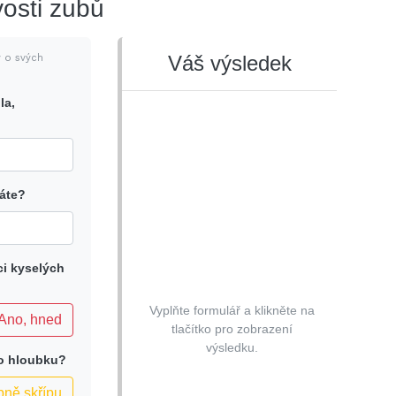
ivosti zubů
Váš výsledek
y o svých
la,
áte?
ci kyselých
Vyplňte formulář a klikněte na
Ano, hned
tlačítko pro zobrazení
výsledku.
bo hloubku?
ně skřípu