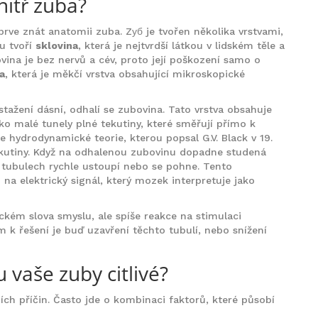
nitř zuba?
ve znát anatomii zuba. Zуб je tvořen několika vrstvami,
vu tvoří
sklovina
, která je
nejtvrdší látkou v lidském těle a
vina je bez nervů a cév, proto její poškození samo o
a
, která je
měkčí vrstva obsahující mikroskopické
tažení dásní, odhalí se zubovina. Tato vrstva obsahuje
jako malé tunely plné tekutiny, které směřují přímo k
le hydrodynamické teorie, kterou popsal G.V. Black v 19.
tekutiny. Když na odhalenou zubovinu dopadne studená
 tubulech rychle ustoupí nebo se pohne. Tento
a elektrický signál, který mozek interpretuje jako
sickém slova smyslu, ale spíše reakce na stimulaci
 k řešení je buď uzavření těchto tubulí, nebo snížení
u vaše zuby citlivé?
ích příčin. Často jde o kombinaci faktorů, které působí