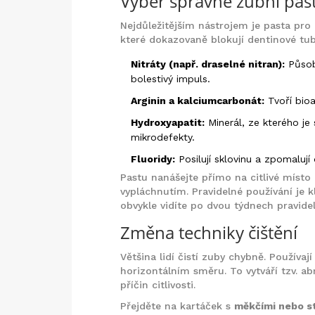
Výběr správné zubní pas
Nejdůležitějším nástrojem je pasta pro c
které dokazovaně blokují dentinové tubu
Nitráty (např. draselné nitran):
Působí
bolestivý impuls.
Arginin a kalciumcarbonát:
Tvoří bioa
Hydroxyapatit:
Minerál, ze kterého je
mikrodefekty.
Fluoridy:
Posilují sklovinu a zpomalují 
Pastu nanášejte přímo na citlivé místo
vypláchnutím. Pravidelné používání je k
obvykle vidíte po dvou týdnech pravide
Změna techniky čištění
Většina lidí čistí zuby chybně. Používa
horizontálním směru. To vytváří tzv. ab
příčin citlivosti.
Přejděte na kartáček s
měkčími nebo st