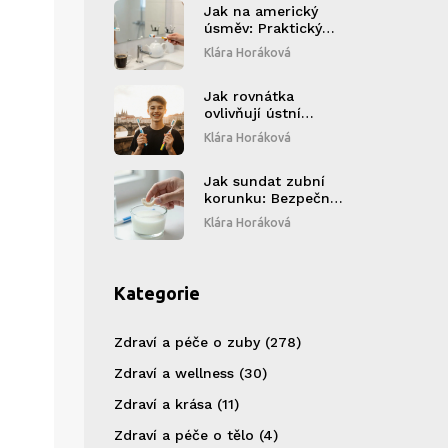
Jak na americký
úsměv: Praktický
průvodce
Klára Horáková
broušením zubů a
bílou úsměvem
Jak rovnátka
ovlivňují ústní
hygienu a co s tím
Klára Horáková
dělat
Jak sundat zubní
korunku: Bezpečné
metody a kdy se
Klára Horáková
obrátit na zubaře
Kategorie
Zdraví a péče o zuby
(278)
Zdraví a wellness
(30)
Zdraví a krása
(11)
Zdraví a péče o tělo
(4)