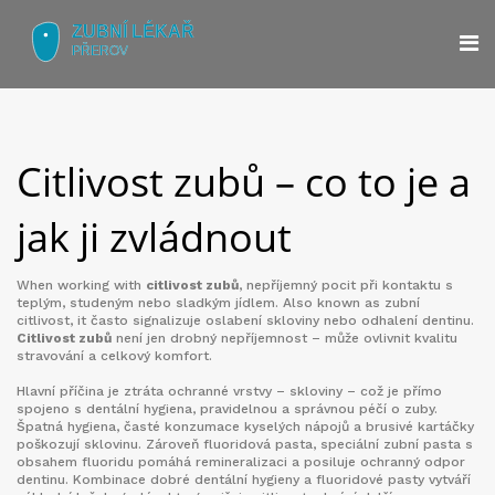
Citlivost zubů – co to je a
jak ji zvládnout
When working with
citlivost zubů
,
nepříjemný pocit při kontaktu s
teplým, studeným nebo sladkým jídlem
. Also known as
zubní
citlivost
, it často signalizuje oslabení skloviny nebo odhalení dentinu.
Citlivost zubů
není jen drobný nepříjemnost – může ovlivnit kvalitu
stravování a celkový komfort.
Hlavní příčina je ztráta ochranné vrstvy – skloviny – což je přímo
spojeno s
dentální hygiena
,
pravidelnou a správnou péčí o zuby
.
Špatná hygiena, časté konzumace kyselých nápojů a brusivé kartáčky
poškozují sklovinu. Zároveň
fluoridová pasta
,
speciální zubní pasta s
obsahem fluoridu
pomáhá remineralizaci a posiluje ochranný odpor
dentinu. Kombinace dobré dentální hygieny a fluoridové pasty vytváří