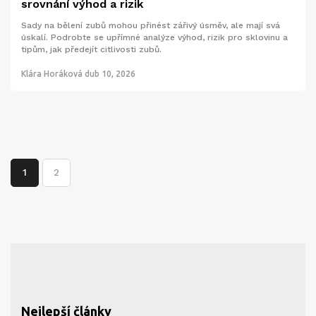
srovnání výhod a rizik
Sady na bělení zubů mohou přinést zářivý úsměv, ale mají svá
úskalí. Podrobte se upřímné analýze výhod, rizik pro sklovinu a
tipům, jak předejít citlivosti zubů.
Klára Horáková
dub 10, 2026
1
2
Nejlepší články