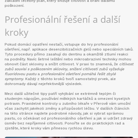
základní lečebný plán, který snižuje citlivost a brání dalšímu
poškození.
Profesionální řešení a další
kroky
Pokud domácí opatření nestačí, vstupuje do hry
profesionální
ošetření
,
např. aplikace desenzibilizačních gelů nebo speciálních laků
.
Tyto procedury přímo zasahují do dentinu a okamžitě ztlumí reakci
na podněty. Navíc šetrné leštění nebo mikroabrazivní techniky mohou
obnovit část skloviny a snížit citlivost. V praxi to znamená, že
citlivost
zubů souvisí s poškozením skloviny
,
snížení citlivosti zubů vyžaduje
fluoridovou pastu
a
profesionální ošetření pomáhá řešit zbylé
symptomy
. Každý z těchto kroků tvoří samostatný prvek, ale
dohromady dávají nejefektivnější výsledek.
Mezi další užitečné tipy patří vyhýbání se extrémně teplým či
studeným nápojům, používání měkkých kartáčků a omezení kyselých
potravin. Pravidelné kontroly u zubního lékaře v Přerově vám umožní
včas zachytit jakékoli změny a přizpůsobit léčbu. V dalších článcích
na této stránce najdete podrobné návody, jak si vybrat správnou
pastu, co očekávat od profesionálního ošetření a jak si udržet zdravý
úsměv bez nepříjemné citlivosti. Ponořte se do praktických rad a
zjistěte, které kroky vám přinesou rychlou úlevu.