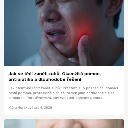
Jak se léčí zánět zubů: Okamžitá pomoc,
antibiotika a dlouhodobé řešení
Jak efektivně léčit zánět zubů? Přečtěte si o příznacích, domácí
první pomoci, profesionálních zákrocích jako endodoncie a roli
antibiotik. Poradíme vám, kdy vyhledat urgentní pomoc.
Klára Horáková
srp 6, 2026