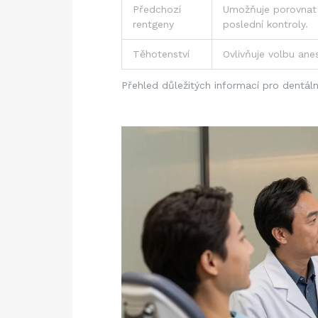
Předchozí
Umožňuje porovnat
rentgeny
poslední kontroly.
Těhotenství
Ovlivňuje volbu an
Přehled důležitých informací pro dentáln