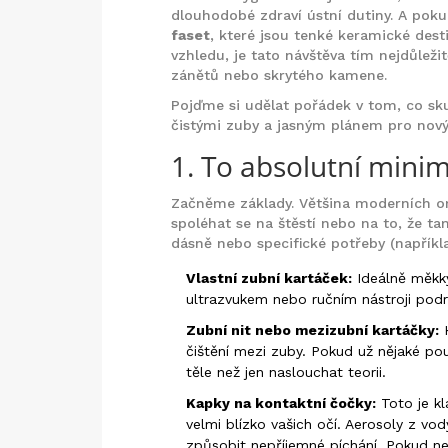
dlouhodobé zdraví ústní dutiny. A pok
faset
, které jsou
tenké keramické desti
vzhledu
, je tato návštěva tím nejdůlež
zánětů nebo skrytého kamene.
Pojďme si udělat pořádek v tom, co sku
čistými zuby a jasným plánem pro nov
1. To absolutní mini
Začněme základy. Většina moderních ord
spoléhat se na štěstí nebo na to, že tam
dásně nebo specifické potřeby (napříkl
Vlastní zubní kartáček:
Ideálně měkký
ultrazvukem nebo ručním nástroji podrá
Zubní nit nebo mezizubní kartáčky:
H
čištění mezi zuby. Pokud už nějaké použ
těle než jen naslouchat teorii.
Kapky na kontaktní čočky:
Toto je kl
velmi blízko vašich očí. Aerosoly z v
způsobit nepříjemné píchání. Pokud n