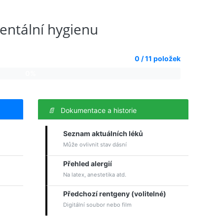
entální hygienu
0 / 11 položek
0%
📄
Dokumentace a historie
Seznam aktuálních léků
Může ovlivnit stav dásní
Přehled alergií
Na latex, anestetika atd.
Předchozí rentgeny (volitelné)
Digitální soubor nebo film