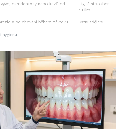
 vývoj paradontózy nebo kazů od
Digitální soubor
/ Film
estezie a polohování během zákroku.
Ústní sdělení
í hygienu