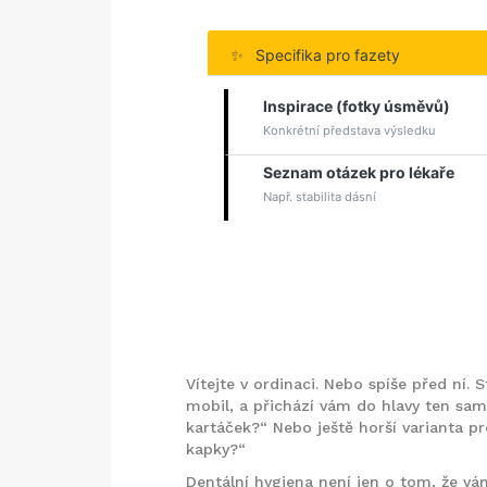
✨
Specifika pro fazety
Inspirace (fotky úsměvů)
Konkrétní představa výsledku
Seznam otázek pro lékaře
Např. stabilita dásní
Vítejte v ordinaci. Nebo spíše před ní.
mobil, a přichází vám do hlavy ten sa
kartáček?“ Nebo ještě horší varianta pr
kapky?“
Dentální hygiena není jen o tom, že vá