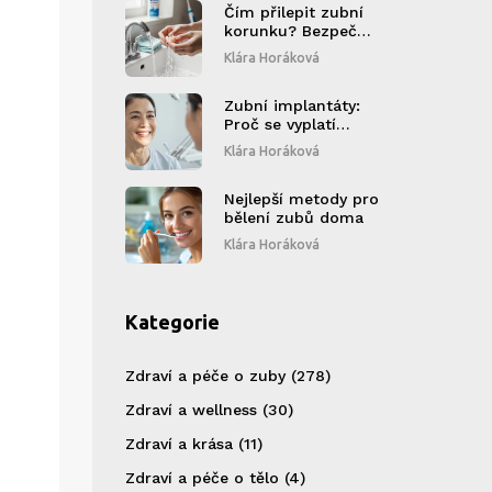
Čím přilepit zubní
korunku? Bezpečné
a trvanlivé metody
Klára Horáková
pro fixaci korunky
Zubní implantáty:
Proč se vyplatí
investovat do
Klára Horáková
trvalého řešení
ztraceného zubu?
Nejlepší metody pro
bělení zubů doma
Klára Horáková
Kategorie
Zdraví a péče o zuby
(278)
Zdraví a wellness
(30)
Zdraví a krása
(11)
Zdraví a péče o tělo
(4)