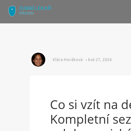
Klára Horáková
kvě 27, 2026
Co si vzít na 
Kompletní sez