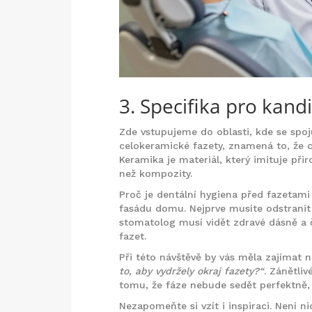
3. Specifika pro kand
Zde vstupujeme do oblasti, kde se spoju
celokeramické fazety
, znamená to, že 
Keramika je materiál, který imituje př
než kompozity.
Proč je dentální hygiena před fazetami 
fasádu domu. Nejprve musíte odstranit 
stomatolog musí vidět zdravé dásně a č
fazet.
Při této návštěvě by vás měla zajímat n
to, aby vydržely okraj fazety?“
. Zánětli
tomu, že fáze nebude sedět perfektně
Nezapomeňte si vzít i inspiraci. Není ni