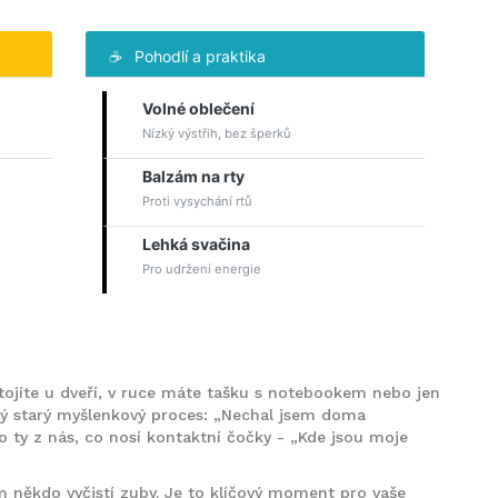
☕
Pohodlí a praktika
Volné oblečení
Nízký výstřih, bez šperků
Balzám na rty
Proti vysychání rtů
Lehká svačina
Pro udržení energie
 Stojíte u dveří, v ruce máte tašku s notebookem nebo jen
mý starý myšlenkový proces: „Nechal jsem doma
o ty z nás, co nosí kontaktní čočky - „Kde jsou moje
m někdo vyčistí zuby. Je to klíčový moment pro vaše