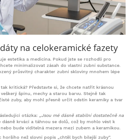
idáty na celokeramické fazety
je estetika a medicína. Pokud jste se rozhodli pro
chcete minimalizovat zásah do vlastní zubní substance.
irozený průsvitný charakter zubní skloviny mnohem lépe
tak kritická? Představte si, že chcete natřít krásnou
veškerý špínu, mechy a starou barvu. Stejně tak
isté zuby, aby mohl přesně určit odstín keramiky a tvar
ásledující otázka:
„Jsou mé dásně stabilní dostatečně na
vé dásně krvácí a táhnou se dolů, což by mohlo vést k
, nebo bude viditelná mezera mezi zubem a keramikou.
c horšího než slovní popis „chtěl bych bílejší zuby“.