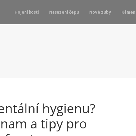
Hojení kosti
Nasazení čepu
Nové zuby
Kámen 
dentální hygienu?
nam a tipy pro