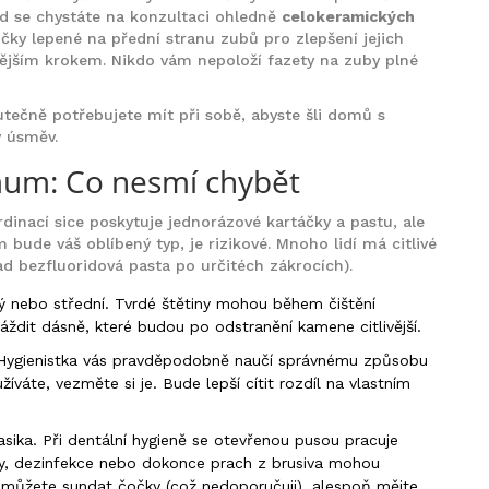
ud se chystáte na konzultaci ohledně
celokeramických
čky lepené na přední stranu zubů pro zlepšení jejich
itějším krokem. Nikdo vám nepoloží fazety na zuby plné
tečně potřebujete mít při sobě, abyste šli domů s
ý úsměv.
mum: Co nesmí chybět
inací sice poskytuje jednorázové kartáčky a pastu, ale
 bude váš oblíbený typ, je rizikové. Mnoho lidí má citlivé
ad bezfluoridová pasta po určitéch zákrocích).
 nebo střední. Tvrdé štětiny mohou během čištění
ždit dásně, které budou po odstranění kamene citlivější.
ygienistka vás pravděpodobně naučí správnému způsobu
íváte, vezměte si je. Bude lepší cítit rozdíl na vlastním
asika. Při dentální hygieně se otevřenou pusou pracuje
ody, dezinfekce nebo dokonce prach z brusiva mohou
emůžete sundat čočky (což nedoporučuji), alespoň mějte