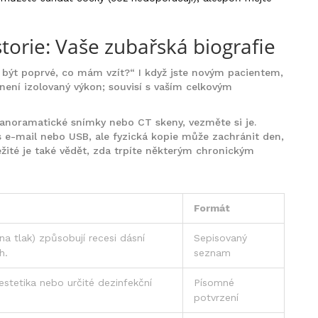
torie: Vaše zubařská biografie
být poprvé, co mám vzít?“ I když jste novým pacientem,
 není izolovaný výkon; souvisí s vaším celkovým
panoramatické snímky nebo CT skeny, vezměte si je.
es e-mail nebo USB, ale fyzická kopie může zachránit den,
žité je také vědět, zda trpíte některým chronickým
Formát
na tlak) způsobují recesi dásní
Sepisovaný
h.
seznam
estetika nebo určité dezinfekční
Písomné
potvrzení