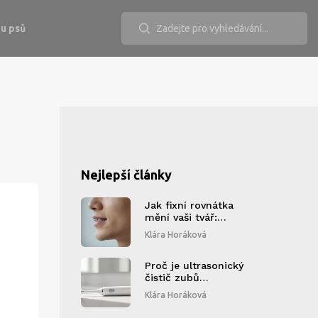
u psů
Nejlepší články
Jak fixní rovnátka
mění vaši tvář:
Komplexní
Klára Horáková
průvodce změnami
obličeje
Proč je ultrasonický
čistič zubů
nejnovějším
Klára Horáková
trendem v ústní
hygieně