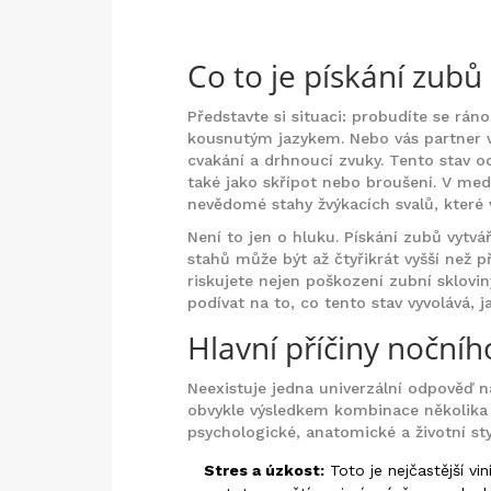
Co to je pískání zubů
Představte si situaci: probudíte se ráno
kousnutým jazykem. Nebo vás partner v
cvakání a drhnoucí zvuky. Tento stav
také jako skřípot nebo broušení. V me
nevědomé stahy žvýkacích svalů, které 
Není to jen o hluku. Pískání zubů vytvář
stahů může být až čtyřikrát vyšší než 
riskujete nejen poškození zubní sklovin
podívat na to, co tento stav vyvolává, 
Hlavní příčiny noční
Neexistuje jedna univerzální odpověď n
obvykle výsledkem kombinace několika fa
psychologické, anatomické a životní sty
Stres a úzkost:
Toto je nejčastější vin