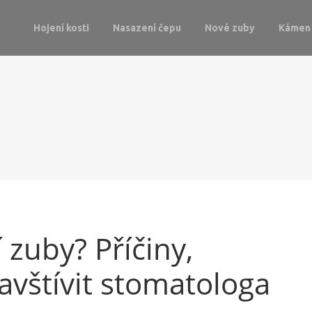
Hojení kosti
Nasazení čepu
Nové zuby
Kámen 
 zuby? Příčiny,
avštívit stomatologa