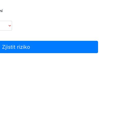
ní
Zjistit riziko
Skóre:
0
/21