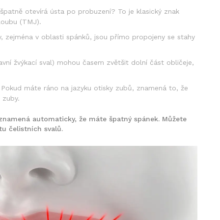
 špatně otevírá ústa po probuzení? To je klasický znak
loubu (TMJ).
y, zejména v oblasti spánků, jsou přímo propojeny se stahy
avní žvýkací sval) mohou časem zvětšit dolní část obličeje,
Pokud máte ráno na jazyku otisky zubů, znamená to, že
 zuby.
eznamená automaticky, že máte špatný spánek. Můžete
u čelistních svalů.