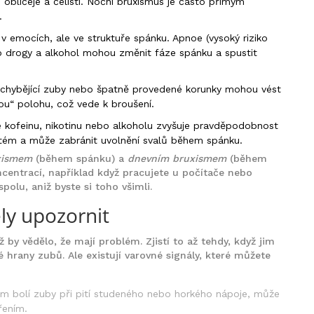
 obličeje a čelisti. Noční bruxismus je často přímým
.
 emocích, ale ve struktuře spánku. Apnoe (vysoký riziko
 drogy a alkohol mohou změnit fáze spánku a spustit
 chybějící zuby nebo špatně provedené korunky mohou vést
nou“ polohu, což vede k broušení.
ofeinu, nikotinu nebo alkoholu zvyšuje pravděpodobnost
stém a může zabránit uvolnění svalů během spánku.
xismem
(během spánku) a
dnevním bruxismem
(během
ncentrací, například když pracujete u počítače nebo
polu, aniž byste si toho všimli.
ly upozornit
 by vědělo, že mají problém. Zjistí to až tehdy, když jim
 hrany zubů. Ale existují varovné signály, které můžete
 bolí zuby při pití studeného nebo horkého nápoje, může
řením.