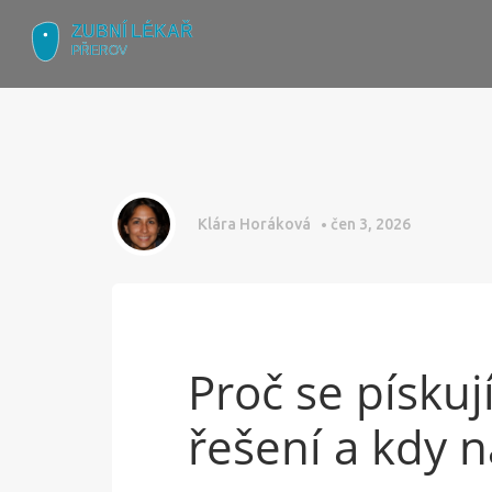
Klára Horáková
čen 3, 2026
Proč se pískují
řešení a kdy n