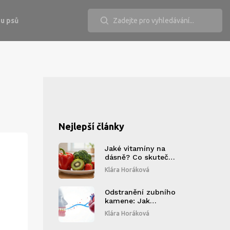
u psů
Nejlepší články
Jaké vitamíny na
dásně? Co skutečně
pomáhá při
Klára Horáková
prasklých dásních a
krvácení
Odstranění zubního
kamene: Jak
ovlivňuje vaše
Klára Horáková
celkové zdraví