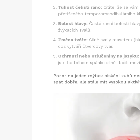
Tuhost čelisti ráno:
Cítíte, že se vám
přetíženého temporomandibulárního k
Bolest hlavy:
Časté ranní bolesti hlav
žvýkacích svalů.
Změna tváře:
Silné svaly maseteru (hl
což vytváří čtvercový tvar.
Ochrnutí nebo otlučeniny na jazyku:
jste ho během spánku silně tlačili mezi
Pozor na jeden mýtus: pískání zubů n
spát dobře, ale stále mít vysokou aktivit