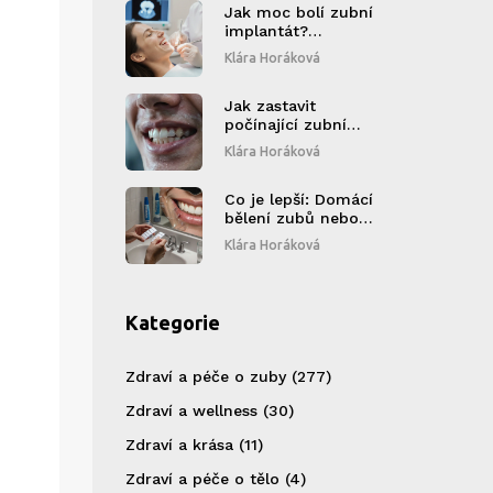
Jak moc bolí zubní
implantát?
Skutečné
Klára Horáková
zkušenosti a co
očekávat
Jak zastavit
počínající zubní
kaz: Praktický
Klára Horáková
průvodce pro
sportovce
Co je lepší: Domácí
bělení zubů nebo
bělení u zubaře?
Klára Horáková
Kategorie
Zdraví a péče o zuby
(277)
Zdraví a wellness
(30)
Zdraví a krása
(11)
Zdraví a péče o tělo
(4)