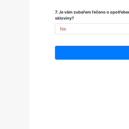
7. Je vám zubařem řečeno o opotřebe
skloviny?
Váš výsledek
Riziko
Doporučení: