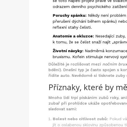
se toto napětí projeví právě ve svalech
odrazem denního psychického zatížení
Poruchy spánku:
Někdy není problém v
přerušení dýchání během spánku) nebo
reflexní stahy čelisti.
Anatomie a okluzce:
Nesedající zuby,
k tomu, že se čelist snaží najít „správ
Životní návyky:
Nadměrná konzumace k
bruxismu. Kofein stimuluje nervový sy
Důležité je rozlišovat mezi
nočním bru
bdění). Dnešní typ je často spojen s ko
řídíte auto. Nevědomě si tisknete zuby s
Příznaky, které by mě
Mnoho lidí trpí pískáním zubů roky, aniž
zubař při prohlídce ukáže opotřebované
sledovat sami:
Bolest nebo citlivost zubů:
Pokud vám
jít o oslabenou sklovinu způsobenou t