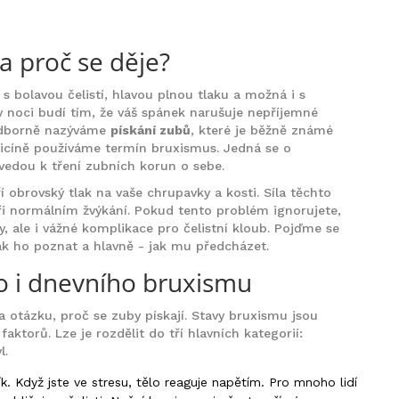
 a proč se děje?
 s bolavou čelistí, hlavou plnou tlaku a možná i s
 noci budí tím, že váš spánek narušuje nepříjemné
 odborně nazýváme
pískání zubů
, které je běžně známé
dicíně používáme termín
bruxismus
.
Jedná se o
vedou k tření zubních korun o sebe.
í obrovský tlak na vaše chrupavky a kosti. Síla těchto
při normálním žvýkání. Pokud tento problém ignorujete,
y, ale i vážné komplikace pro čelistní kloub. Pojďme se
jak ho poznat a hlavně - jak mu předcházet.
ho i dnevního bruxismu
a otázku, proč se zuby pískají. Stavy bruxismu jsou
ktorů. Lze je rozdělit do tří hlavních kategorií:
l.
ík. Když jste ve stresu, tělo reaguje napětím. Pro mnoho lidí