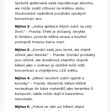
Správně aplikovaná sada nepoškozuje sklovinu,
ale může zvýšit
citlivost
na krátkou dobu.
Dlouhodobé nadměrné používání vysokých
koncentrací ano.
Mýtus 2:
„Jedna aplikace bílých zubů na celý
život.“ - Pravda: Efekt je dočasný, obvykle
6‑12měsíci, protože běžná strava a kouření
postupně tmavou barvu vrací.
Mýtus 3:
„Domácí sady jsou levné, ale stejně
účinné jako klinické.“ - Pravda: Domácí produkty
jsou účinné, ale dosáhnout stejného stupně
bělení jako v ordinaci je obtížné kvůli nižší
koncentraci a chybějícímu LED světlu.
Mýtus 4:
„Bělení neovlivní zubní výplně a
korunky.“ - Pravda: Skutečně, bělení běžně
nezasahuje do báze materiálů jako keramika či
kompozit, takže může dojít k barevnému
nesouladu.
Mýtus 5:
„Pokud se vám po bělení objeví