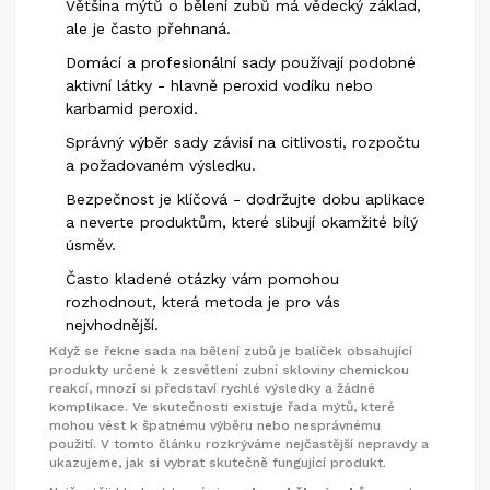
Většina mýtů o bělení zubů má vědecký základ,
ale je často přehnaná.
Domácí a profesionální sady používají podobné
aktivní látky - hlavně peroxid vodíku nebo
karbamid peroxid.
Správný výběr sady závisí na citlivosti, rozpočtu
a požadovaném výsledku.
Bezpečnost je klíčová - dodržujte dobu aplikace
a neverte produktům, které slibují okamžité bílý
úsměv.
Často kladené otázky vám pomohou
rozhodnout, která metoda je pro vás
nejvhodnější.
Když se řekne
sada na bělení zubů
je
balíček obsahující
produkty určené k zesvětlení zubní skloviny chemickou
reakcí
, mnozí si představí rychlé výsledky a žádné
komplikace. Ve skutečnosti existuje řada mýtů, které
mohou vést k špatnému výběru nebo nesprávnému
použití. V tomto článku rozkrýváme nejčastější nepravdy a
ukazujeme, jak si vybrat skutečně fungující produkt.