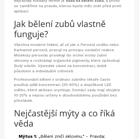
Nejčastěji hledaný termín je
sada na bělení zubů
, a proto
se zaměříme na pravdu, kterou byste měli znát před první
aplikací.
Jak bělení zubů vlastně
funguje?
Všechna moderní řešení, ať už jde o
Peroxid vodíku
nebo
Karbamid peroxid
, pracují na principu oxidační reakce.
Molekuly peroxidu pronikají do vrchní vrstvy
zubní
skloviny
a rozkládají organické pigmenty, které způsobují
žlutý odstín. Výsledek závisí na koncentraci, době
působení a individuální citlivosti.
Profesionální bělení v ordinaci zubního lékaře často
používá vyšší koncentraci (30‑40%) a doplňkové
LED
světlo
, které aktivaci urychluje. Domácí sady mají obvykle
10‑20% a nejsou určeny k dlouhodobému používání bez
přestávek.
Nejčastější mýty a co říká
věda
Mýtus 1:
„Bělení zničí sklovinu.“ - Pravda: