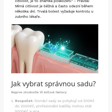
citlivost, je to známka poškození.“ - Pravda:
Mírná citlivost je běžná a často odezní během
několika dní. Trvalá bolest vyžaduje kontrolu u
zubního lékaře
.
Jak vybrat správnou sadu?
Nejprve zhodnoťte tři klíčové faktory:
Rozpočet:
Domácí sady se pohybují od 500Kč
do 2000Kč, profesionální balíčky mohou stát
5000Kč a více.