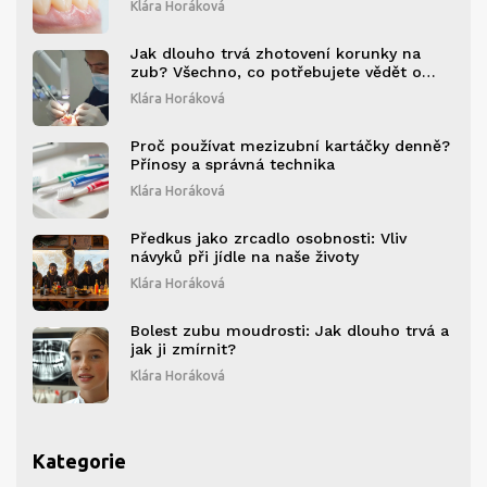
Klára Horáková
Jak dlouho trvá zhotovení korunky na
zub? Všechno, co potřebujete vědět o
procesu a časovém rozvrhu
Klára Horáková
Proč používat mezizubní kartáčky denně?
Přínosy a správná technika
Klára Horáková
Předkus jako zrcadlo osobnosti: Vliv
návyků při jídle na naše životy
Klára Horáková
Bolest zubu moudrosti: Jak dlouho trvá a
jak ji zmírnit?
Klára Horáková
Kategorie