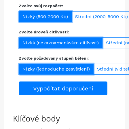
Zvolte svůj rozpočet:
Nízký (500-2000 Kč)
Střední (2000-5000 Kč)
Zvolte úroveň citlivosti:
Nízká (nezaznamenávám citlivost)
Střední (n
Zvolte požadovaný stupeň bělení:
Nízký (jednoduché zesvětlení)
Střední (vidite
Vypočítat doporučení
Klíčové body