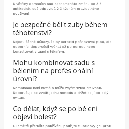
U většiny domácích sad zaznamenáte změnu po 3‑5
aplikacích, což odpovídá 2‑3 týdnům pravidelného
používání.
Je bezpečné bělit zuby během
těhotenství?
Nejsou žádné důkazy, že by peroxid poškozoval plod, ale
odborníci doporučují vyčkat až po porodu nebo
konzultovat situaci s lékařem.
Mohu kombinovat sadu s
bělením na profesionální
úrovni?
Kombinace není nutná a může zvýšit riziko citlivosti.
Doporučuje se zvolit jednu metodu a držet se jí po celý
cyklus.
Co dělat, když se po bělení
objeví bolest?
Okamžitě přerušte používání, použijte fluoridový gel proti