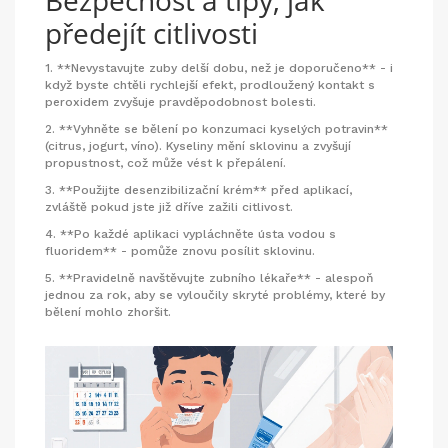
předejít citlivosti
1. **Nevystavujte zuby delší dobu, než je doporučeno** - i
když byste chtěli rychlejší efekt, prodloužený kontakt s
peroxidem zvyšuje pravděpodobnost bolesti.
2. **Vyhněte se bělení po konzumaci kyselých potravin**
(citrus, jogurt, víno). Kyseliny mění sklovinu a zvyšují
propustnost, což může vést k přepálení.
3. **Použijte desenzibilizační krém** před aplikací,
zvláště pokud jste již dříve zažili citlivost.
4. **Po každé aplikaci vypláchněte ústa vodou s
fluoridem** - pomůže znovu posílit sklovinu.
5. **Pravidelně navštěvujte zubního lékaře** - alespoň
jednou za rok, aby se vyloučily skryté problémy, které by
bělení mohlo zhoršit.