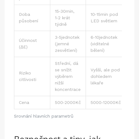
15‑30min,
Doba
10‑15min pod
1‑2 krát
působení
LED světlem
týdně
3‑5jednotek
6‑10jednotek
Účinnost
(jemné
(viditelné
(ΔE)
zesvětlení)
bělení)
Střední, dá
se snížit
Vyšší, ale pod
Riziko
výběrem
dohledem
citlivosti
nižší
lékaře
koncentrace
Cena
500‑2000Kč
5000‑12000Kč
Srovnání hlavních parametrů
Bezpečnost a tipy, jak