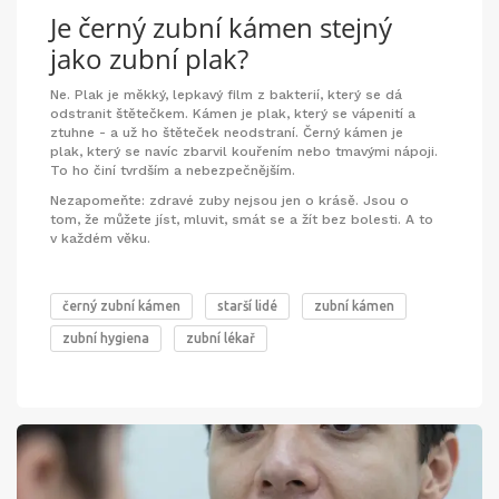
Je černý zubní kámen stejný
jako zubní plak?
Ne. Plak je měkký, lepkavý film z bakterií, který se dá
odstranit štětečkem. Kámen je plak, který se vápenití a
ztuhne - a už ho štěteček neodstraní. Černý kámen je
plak, který se navíc zbarvil kouřením nebo tmavými nápoji.
To ho činí tvrdším a nebezpečnějším.
Nezapomeňte: zdravé zuby nejsou jen o krásě. Jsou o
tom, že můžete jíst, mluvit, smát se a žít bez bolesti. A to
v každém věku.
černý zubní kámen
starší lidé
zubní kámen
zubní hygiena
zubní lékař