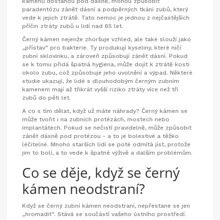
kamenů dostanou pod dásně, mohou způsobit
paradentózu
zánět dásní a podpěrných tkání zubů, který
vede k jejich ztrátě
. Tato nemoc je jednou z nejčastějších
příčin ztráty zubů u lidí nad 65 let.
Černý kámen nejenže zhoršuje vzhled, ale také slouží jako
„přístav“ pro bakterie. Ty produkují kyseliny, které ničí
zubní sklovinku, a zároveň způsobují zánět dásní. Pokud
se k tomu přidá špatná hygiena, může dojít k
ztrátě kosti
okolo zubu, což způsobuje jeho uvolnění a výpad
. Některé
studie ukazují, že lidé s dlouhodobým černým zubním
kamenem mají až třikrát vyšší riziko ztráty více než tří
zubů do pěti let.
A co s tím dělat, když už máte náhrady? Černý kámen se
může tvořit i na zubních protézách, mostech nebo
implantátech. Pokud se nečistí pravidelně, může způsobit
zánět dásně pod protézou - a to je bolestivé a těžko
léčitelné. Mnoho starších lidí se poté odmítá jíst, protože
jim to bolí, a to vede k špatné výživě a dalším problémům.
Co se děje, když se černý
kámen neodstraní?
Když se černý zubní kámen neodstraní, nepřestane se jen
„hromadit“. Stává se součástí vašeho ústního prostředí.