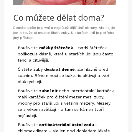
Co můžete dělat doma?
Domácí péče je první a nejdůležitější linií obrany. Ale nejde
jen o to, že si musíte čistit zuby. U starších lidí je potřeba
jiný přístup.
Používejte
měkký štěteček
- tvrdý štěteček
poškozuje dásně, které u starších lidí jsou často
tenčí a citlivější.
Čistěte zuby
dvakrát denně
, ale hlavně před
spaním. Během noci se bakterie aktivují a tvoří
plak rychleji.
Používejte
zubní nit
nebo
interdentalní kartáček
malý kartáček pro čištění mezer mezi zuby,
vhodný pro starší lidi s většími mezery
. Mezery
se s věkem zvětšují - a tam se kámen tvoří
nejčastěji.
Používejte
antibakteriální ústní vodu
s
chlorhexidinem - ale jen pod dohledem lékaře.