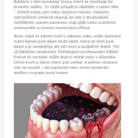
Bakterie v něm produkují toxiny, které se dostávají do
krevního oběhu. To může přispět k zánětům v celém těle
- včetně srdce, plic nebo dokonce mozku. Výzkumy
zahraničních univerzit ukazují, že lidé s dlouhodobě
nečištěným zubním kamenem mají vyšší riziko srdečních
onemocnění a cévních mozkových příhod.
Navíc, když se kámen tvoří u základu zubu, může způsobit
zubní kámen pod dásní
tvrdý návrh, který se tvoří pod
dásní a je neviditelný, ale ničí kost a podpěrné tkáně
. Ten
už štěteček neodstraní. Potřebujete profesionální čištění.
Pokud ho necháte, může dojít k
ztrátě zubu
v důsledku
ničení kosti a dásní, které zub udržují
. A jednou ztracený
zub se nevrátí - ani implantát nebo most nezabrání
dalšímu rozpadu kosti kolem.