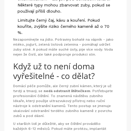
Některé typy mohou zbarvovat zuby, pokud se
používají příliš dlouho.
Limitujte černý čaj, kávu a kouření. Pokud
kouříte, zvýšíte riziko černého kameně až o 70
%.
Nezapomínejte na jídlo. Potraviny bohaté na vápník - jako
mléko, jogurt, zelená listová zelenina - pomáhají udržet
zuby silné. A pokud máte suché ústy, pije více vody. Voda
nejen že čistí, ale také podporuje produkci slin.
Když už to není doma
vyřešitelné - co dělat?
Domácí péče pomůže, ale černý zubní kámen, který je už
tvrdý a tmavý, se
nedá odstranit štětečkem
. Potřebujete
profesionální čištění. To znamená návštěvu zubního
lékaře, který použije ultrazvukový přístroj nebo ruční
nástroje k odstranění kamenů. Tento postup se jmenuje
skalování
odstranění tvrdého zubního kameně z povrchu
zubů a pod dásní
.
U starších lidí je důležité, aby se čištění provádělo
každých 6-12 měsíců. Pokud máte protézu, implantát