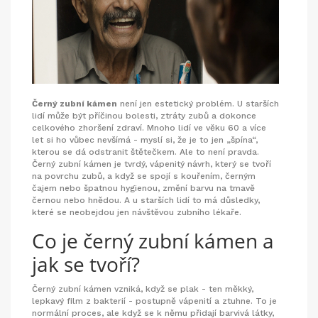
Černý zubní kámen
není jen estetický problém. U starších
lidí může být příčinou bolesti, ztráty zubů a dokonce
celkového zhoršení zdraví. Mnoho lidí ve věku 60 a více
let si ho vůbec nevšímá - myslí si, že je to jen „špína“,
kterou se dá odstranit štětečkem. Ale to není pravda.
Černý zubní kámen je tvrdý, vápenitý návrh, který se tvoří
na povrchu zubů, a když se spojí s kouřením, černým
čajem nebo špatnou hygienou, změní barvu na tmavě
černou nebo hnědou. A u starších lidí to má důsledky,
které se neobejdou jen návštěvou zubního lékaře.
Co je černý zubní kámen a
jak se tvoří?
Černý zubní kámen vzniká, když se plak - ten měkký,
lepkavý film z bakterií - postupně vápenití a ztuhne. To je
normální proces, ale když se k němu přidají barvivá látky,