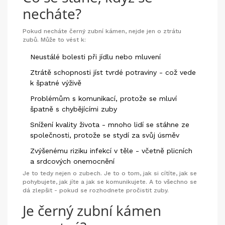
necháte?
Pokud necháte černý zubní kámen, nejde jen o ztrátu
zubů. Může to vést k:
Neustálé bolesti při jídlu nebo mluvení
Ztrátě schopnosti jíst tvrdé potraviny - což vede
k špatné výživě
Problémům s komunikací, protože se mluví
špatně s chybějícími zuby
Snížení kvality života - mnoho lidí se stáhne ze
společnosti, protože se stydí za svůj úsměv
Zvýšenému riziku infekcí v těle - včetně plicních
a srdcových onemocnění
Je to tedy nejen o zubech. Je to o tom, jak si cítíte, jak se
pohybujete, jak jíte a jak se komunikujete. A to všechno se
dá zlepšit - pokud se rozhodnete pročistit zuby.
Je černý zubní kámen