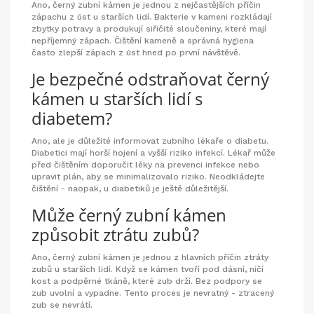
Ano, černý zubní kámen je jednou z nejčastějších příčin
zápachu z úst u starších lidí. Bakterie v kameni rozkládají
zbytky potravy a produkují siřičité sloučeniny, které mají
nepříjemný zápach. Čištění kameně a správná hygiena
často zlepší zápach z úst hned po první návštěvě.
Je bezpečné odstraňovat černý
kámen u starších lidí s
diabetem?
Ano, ale je důležité informovat zubního lékaře o diabetu.
Diabetici mají horší hojení a vyšší riziko infekcí. Lékař může
před čištěním doporučit léky na prevenci infekce nebo
upravit plán, aby se minimalizovalo riziko. Neodkládejte
čištění - naopak, u diabetiků je ještě důležitější.
Může černý zubní kámen
způsobit ztrátu zubů?
Ano, černý zubní kámen je jednou z hlavních příčin ztráty
zubů u starších lidí. Když se kámen tvoří pod dásní, ničí
kost a podpěrné tkáně, které zub drží. Bez podpory se
zub uvolní a vypadne. Tento proces je nevratný - ztracený
zub se nevrátí.