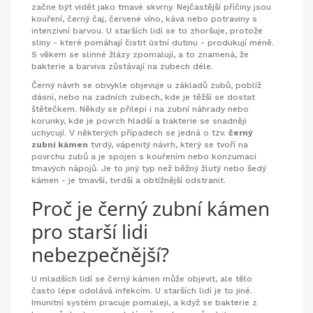
začne být vidět jako tmavé skvrny. Nejčastější příčiny jsou
kouření, černý čaj, červené víno, káva nebo potraviny s
intenzivní barvou. U starších lidí se to zhoršuje, protože
sliny - které pomáhají čistit ústní dutinu - produkují méně.
S věkem se slinné žlázy zpomalují, a to znamená, že
bakterie a barviva zůstávají na zubech déle.
Černý návrh se obvykle objevuje u základů zubů, poblíž
dásní, nebo na zadních zubech, kde je těžší se dostat
štětečkem. Někdy se přilepí i na zubní náhrady nebo
korunky, kde je povrch hladší a bakterie se snadněji
uchycují. V některých případech se jedná o tzv.
černý
zubní kámen
tvrdý, vápenitý návrh, který se tvoří na
povrchu zubů a je spojen s kouřením nebo konzumací
tmavých nápojů
. Je to jiný typ než běžný žlutý nebo šedý
kámen - je tmavší, tvrdší a obtížnější odstranit.
Proč je černý zubní kámen
pro starší lidi
nebezpečnější?
U mladších lidí se černý kámen může objevit, ale tělo
často lépe odolává infekcím. U starších lidí je to jiné.
Imunitní systém pracuje pomaleji, a když se bakterie z