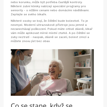
nebo korunku, může být potřeba častější kontroly.
Některé zubní kliniky nabízejí speciální programy pro
seniority - s nižšími cenami nebo domácími návštěvami.
Zeptejte se svého lékaře.
Některé osoby se bojí, že čištění bude bolestivé. To je
nesmysl. Moderní ultrazvukové přístroje jsou jemné a
nezanechávají poškození. Pokud máte citlivé dásně, lékař
vám může aplikovat mírné místní ztuhlé. A po čištění se
zuby neztratí - naopak, dásně se zacelí, bolest zmizí a
můžete znovu jíst bez obav.
Co se stane, když se