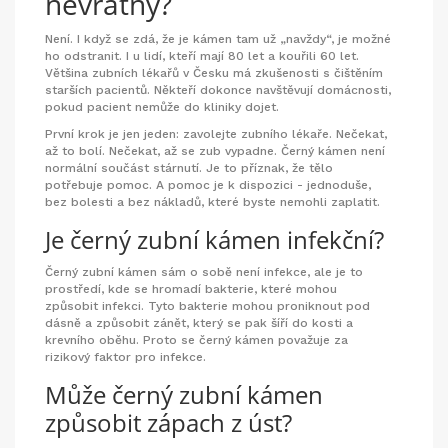
nevratný?
Není. I když se zdá, že je kámen tam už „navždy“, je možné
ho odstranit. I u lidí, kteří mají 80 let a kouřili 60 let.
Většina zubních lékařů v Česku má zkušenosti s čištěním
starších pacientů. Někteří dokonce navštěvují domácnosti,
pokud pacient nemůže do kliniky dojet.
První krok je jen jeden: zavolejte zubního lékaře. Nečekat,
až to bolí. Nečekat, až se zub vypadne. Černý kámen není
normální součást stárnutí. Je to příznak, že tělo
potřebuje pomoc. A pomoc je k dispozici - jednoduše,
bez bolesti a bez nákladů, které byste nemohli zaplatit.
Je černý zubní kámen infekční?
Černý zubní kámen sám o sobě není infekce, ale je to
prostředí, kde se hromadí bakterie, které mohou
způsobit infekci. Tyto bakterie mohou proniknout pod
dásně a způsobit zánět, který se pak šíří do kosti a
krevního oběhu. Proto se černý kámen považuje za
rizikový faktor pro infekce.
Může černý zubní kámen
způsobit zápach z úst?