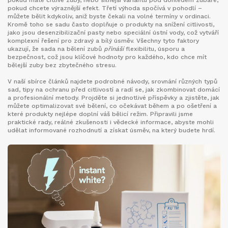
pokud máte citlivé zuby, nebo silnější variantu pod dohledem zubaře,
pokud chcete výraznější efekt. Třetí výhoda spočívá v pohodlí –
můžete bělit kdykoliv, aniž byste čekali na volné termíny v ordinaci.
Kromě toho se sadu často doplňuje o produkty na snížení citlivosti,
jako jsou desenzibilizační pasty nebo speciální ústní vody, což vytváří
komplexní řešení pro zdravý a bílý úsměv. Všechny tyto faktory
ukazují, že sada na bělení zubů
přináší
flexibilitu, úsporu a
bezpečnost, což jsou klíčové hodnoty pro každého, kdo chce mít
bělejší zuby bez zbytečného stresu.
V naší sbírce článků najdete podrobné návody, srovnání různých typů
sad, tipy na ochranu před citlivostí a radí se, jak zkombinovat domácí
a profesionální metody. Projděte si jednotlivé příspěvky a zjistěte, jak
můžete optimalizovat své bělení, co očekávat během a po ošetření a
které produkty nejlépe doplní váš bělicí režim. Připravili jsme
praktické rady, reálné zkušenosti i vědecké informace, abyste mohli
udělat informované rozhodnutí a získat úsměv, na který budete hrdí.