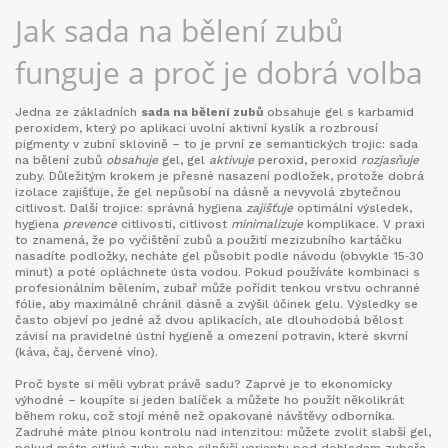
Jak sada na bělení zubů
funguje a proč je dobrá volba
Jedna ze základních
sada na bělení zubů
obsahuje gel s karbamid
peroxidem, který po aplikaci uvolní aktivní kyslík a rozbrousí
pigmenty v zubní sklovině – to je první ze semantických trojic: sada
na bělení zubů
obsahuje
gel, gel
aktivuje
peroxid, peroxid
rozjasňuje
zuby. Důležitým krokem je přesné nasazení podložek, protože dobrá
izolace zajišťuje, že gel nepůsobí na dásně a nevyvolá zbytečnou
citlivost. Další trojice: správná hygiena
zajišťuje
optimální výsledek,
hygiena
prevence
citlivosti, citlivost
minimalizuje
komplikace. V praxi
to znamená, že po vyčištění zubů a použití mezizubního kartáčku
nasadíte podložky, necháte gel působit podle návodu (obvykle 15‑30
minut) a poté opláchnete ústa vodou. Pokud používáte kombinaci s
profesionálním bělením, zubař může pořídit tenkou vrstvu ochranné
fólie, aby maximálně chránil dásně a zvýšil účinek gelu. Výsledky se
často objeví po jedné až dvou aplikacích, ale dlouhodobá bělost
závisí na pravidelné ústní hygieně a omezení potravin, které skvrní
(káva, čaj, červené víno).
Proč byste si měli vybrat právě sadu? Zaprvé je to ekonomicky
výhodné – koupíte si jeden balíček a můžete ho použít několikrát
během roku, což stojí méně než opakované návštěvy odborníka.
Zadruhé máte plnou kontrolu nad intenzitou: můžete zvolit slabší gel,