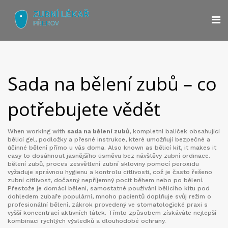
Sada na bělení zubů – co
potřebujete vědět
When working with
sada na bělení zubů
,
kompletní balíček obsahující
bělicí gel, podložky a přesné instrukce, které umožňují bezpečné a
účinné bělení přímo u vás doma
. Also known as
bělicí kit
, it makes it
easy to dosáhnout jasnějšího úsměvu bez návštěvy zubní ordinace.
bělení zubů
,
proces zesvětlení zubní skloviny pomocí peroxidu
vyžaduje správnou hygienu a kontrolu citlivosti, což je často řešeno
zubní citlivost
,
dočasný nepříjemný pocit během nebo po bělení
.
Přestože je
domácí bělení
,
samostatné používání bělicího kitu pod
dohledem zubaře
populární, mnoho pacientů doplňuje svůj režim o
profesionální bělení
,
zákrok provedený ve stomatologické praxi s
vyšší koncentrací aktivních látek
. Tímto způsobem získáváte nejlepší
kombinaci rychlých výsledků a dlouhodobé ochrany.