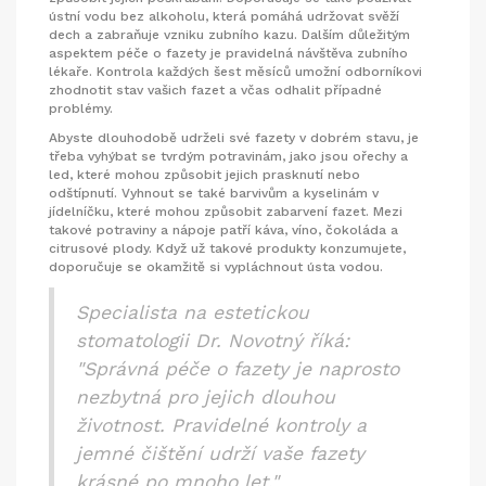
ústní vodu bez alkoholu, která pomáhá udržovat svěží
dech a zabraňuje vzniku zubního kazu. Dalším důležitým
aspektem péče o fazety je pravidelná návštěva zubního
lékaře. Kontrola každých šest měsíců umožní odborníkovi
zhodnotit stav vašich fazet a včas odhalit případné
problémy.
Abyste dlouhodobě udrželi své fazety v dobrém stavu, je
třeba vyhýbat se tvrdým potravinám, jako jsou ořechy a
led, které mohou způsobit jejich prasknutí nebo
odštípnutí. Vyhnout se také barvivům a kyselinám v
jídelníčku, které mohou způsobit zabarvení fazet. Mezi
takové potraviny a nápoje patří káva, víno, čokoláda a
citrusové plody. Když už takové produkty konzumujete,
doporučuje se okamžitě si vypláchnout ústa vodou.
Specialista na estetickou
stomatologii Dr. Novotný říká:
"Správná péče o fazety je naprosto
nezbytná pro jejich dlouhou
životnost. Pravidelné kontroly a
jemné čištění udrží vaše fazety
krásné po mnoho let."