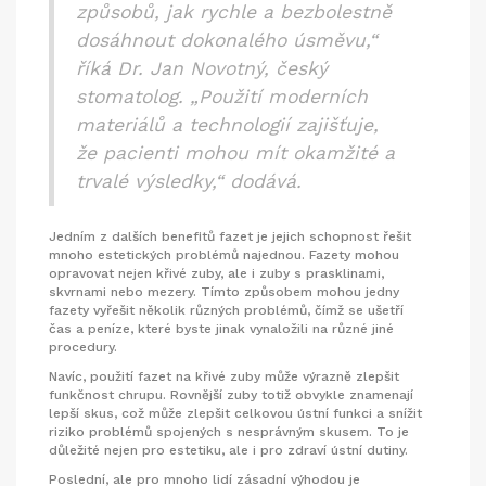
způsobů, jak rychle a bezbolestně
dosáhnout dokonalého úsměvu,“
říká Dr. Jan Novotný, český
stomatolog. „Použití moderních
materiálů a technologií zajišťuje,
že pacienti mohou mít okamžité a
trvalé výsledky,“ dodává.
Jedním z dalších benefitů fazet je jejich schopnost řešit
mnoho estetických problémů najednou. Fazety mohou
opravovat nejen křivé zuby, ale i zuby s prasklinami,
skvrnami nebo mezery. Tímto způsobem mohou jedny
fazety vyřešit několik různých problémů, čímž se ušetří
čas a peníze, které byste jinak vynaložili na různé jiné
procedury.
Navíc, použití fazet na křivé zuby může výrazně zlepšit
funkčnost chrupu. Rovnější zuby totiž obvykle znamenají
lepší skus, což může zlepšit celkovou ústní funkci a snížit
riziko problémů spojených s nesprávným skusem. To je
důležité nejen pro estetiku, ale i pro zdraví ústní dutiny.
Poslední, ale pro mnoho lidí zásadní výhodou je