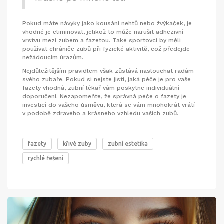
Pokud máte návyky jako kousání nehtů nebo žvýkaček, je
vhodné je eliminovat, jelikož to může narušit adhezivní
vrstvu mezi zubem a fazetou. Také sportovci by měli
používat chrániče zubů při fyzické aktivitě, což předejde
nežádoucím úrazům.
Nejdůležitějším pravidlem však zůstává naslouchat radám
svého zubaře. Pokud si nejste jisti, jaká péče je pro vaše
fazety vhodná, zubní lékař vám poskytne individuální
doporučení. Nezapomeňte, že správná péče o fazety je
investicí do vašeho úsměvu, která se vám mnohokrát vrátí
v podobě zdravého a krásného vzhledu vašich zubů.
fazety
křivé zuby
zubní estetika
rychlé řešení