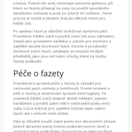
a barvu. Pokud vše sedí, následuje samotná aplikace, při
které se fazety přilepují na zuby za použití speciálního
dentálního cementu a poté se vytvrdí UV světlem. Tento
proces je rychlý a obvykle trvá jen několik minut pro
každý zub.
Po aplikaci fazet je důležité dodržovat správnou péči.
Pravidelné čištění zubů a použití zubní niti jsou základem,
stejně jako pravidelné návštěvy u zubaře pro kontrolu a
zajištění dlouhé životnosti fazet. Chcete-li prodloužit
životnost svých fazet, vyhýbejte se kousání tvrdých
předmětů, jako jsou led nebo ořechy, které by mohly
fazety poškodit.
Péče o fazety
Pravidelná a správná péče o fazety je zásadní pro
zachování jejich vzhledu a funkčnosti. Prvním krokem v
péči o fazety je dodržování správné ústní hygieny. To
znamená čištění zubů dvakrát denně měkkým zubním
kartáčkem a použití zubní nitě k odstranění plaku mezi
zuby, což je klíčové pro zajištění čistoty nejen vašich
fazet, ale i celkové ústní dutiny.
Dále je důležité použít zubní pastu bez abrazivních přísad,
jelikož abrazivní pasty mohou poškodit povrch fazet a
způsobit jejich poškrábání. Doporučuje se také používat