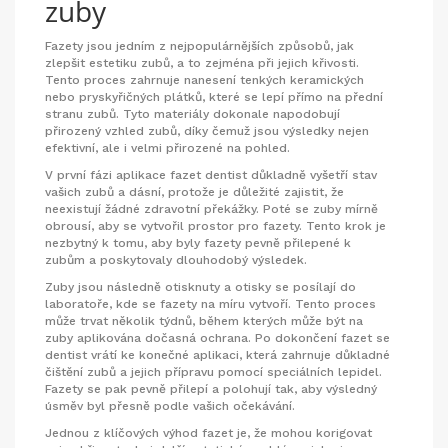
zuby
Fazety jsou jedním z nejpopulárnějších způsobů, jak
zlepšit estetiku zubů, a to zejména při jejich křivosti.
Tento proces zahrnuje nanesení tenkých keramických
nebo pryskyřičných plátků, které se lepí přímo na přední
stranu zubů. Tyto materiály dokonale napodobují
přirozený vzhled zubů, díky čemuž jsou výsledky nejen
efektivní, ale i velmi přirozené na pohled.
V první fázi aplikace fazet dentist důkladně vyšetří stav
vašich zubů a dásní, protože je důležité zajistit, že
neexistují žádné zdravotní překážky. Poté se zuby mírně
obrousí, aby se vytvořil prostor pro fazety. Tento krok je
nezbytný k tomu, aby byly fazety pevně přilepené k
zubům a poskytovaly dlouhodobý výsledek.
Zuby jsou následně otisknuty a otisky se posílají do
laboratoře, kde se fazety na míru vytvoří. Tento proces
může trvat několik týdnů, během kterých může být na
zuby aplikována dočasná ochrana. Po dokončení fazet se
dentist vrátí ke konečné aplikaci, která zahrnuje důkladné
čištění zubů a jejich přípravu pomocí speciálních lepidel.
Fazety se pak pevně přilepí a polohují tak, aby výsledný
úsměv byl přesně podle vašich očekávání.
Jednou z klíčových výhod fazet je, že mohou korigovat