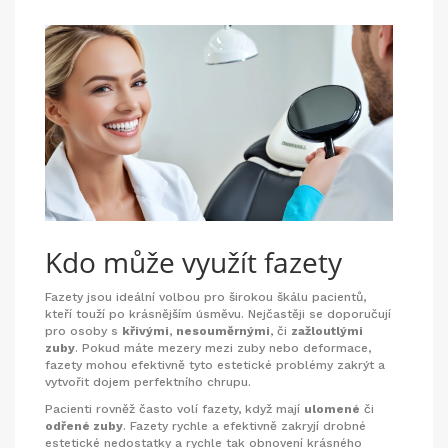
Kdo může využít fazety
Fazety jsou ideální volbou pro širokou škálu pacientů,
kteří touží po krásnějším úsměvu. Nejčastěji se doporučují
pro osoby s
křivými
,
nesouměrnými
, či
zažloutlými
zuby
. Pokud máte mezery mezi zuby nebo deformace,
fazety mohou efektivně tyto estetické problémy zakrýt a
vytvořit dojem perfektního chrupu.
Pacienti rovněž často volí fazety, když mají
ulomené
či
odřené zuby
. Fazety rychle a efektivně zakryjí drobné
estetické nedostatky a rychle tak obnovení krásného