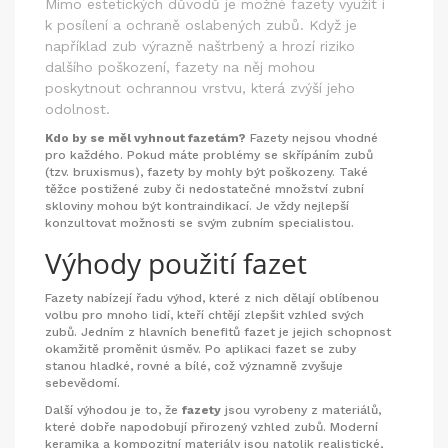
Mimo estetických důvodů je možné fazety využít i
k posílení a ochraně oslabených zubů. Když je
například zub výrazně naštrbený a hrozí riziko
dalšího poškození, fazety na něj mohou
poskytnout ochrannou vrstvu, která zvýší jeho
odolnost.
Kdo by se měl vyhnout fazetám?
Fazety nejsou vhodné
pro každého. Pokud máte problémy se skřípáním zubů
(tzv. bruxismus), fazety by mohly být poškozeny. Také
těžce postižené zuby či nedostatečné množství zubní
skloviny mohou být kontraindikací. Je vždy nejlepší
konzultovat možnosti se svým zubním specialistou.
Výhody použití fazet
Fazety nabízejí řadu výhod, které z nich dělají oblíbenou
volbu pro mnoho lidí, kteří chtějí zlepšit vzhled svých
zubů. Jedním z hlavních benefitů fazet je jejich schopnost
okamžitě proměnit úsměv. Po aplikaci fazet se zuby
stanou hladké, rovné a bílé, což významně zvyšuje
sebevědomí.
Další výhodou je to, že
fazety
jsou vyrobeny z materiálů,
které dobře napodobují přirozený vzhled zubů. Moderní
keramika a kompozitní materiály jsou natolik realistické,