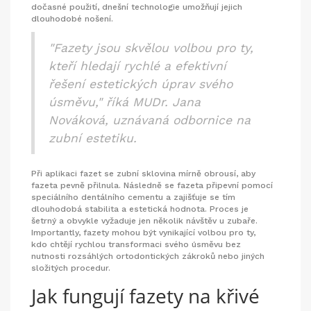
dočasné použití, dnešní technologie umožňují jejich
dlouhodobé nošení.
"Fazety jsou skvělou volbou pro ty,
kteří hledají rychlé a efektivní
řešení estetických úprav svého
úsměvu," říká MUDr. Jana
Nováková, uznávaná odbornice na
zubní estetiku.
Při aplikaci fazet se zubní sklovina mírně obrousí, aby
fazeta pevně přilnula. Následně se fazeta připevní pomocí
speciálního dentálního cementu a zajišťuje se tím
dlouhodobá stabilita a estetická hodnota. Proces je
šetrný a obvykle vyžaduje jen několik návštěv u zubaře.
Importantly, fazety mohou být vynikající volbou pro ty,
kdo chtějí rychlou transformaci svého úsměvu bez
nutnosti rozsáhlých ortodontických zákroků nebo jiných
složitých procedur.
Jak fungují fazety na křivé