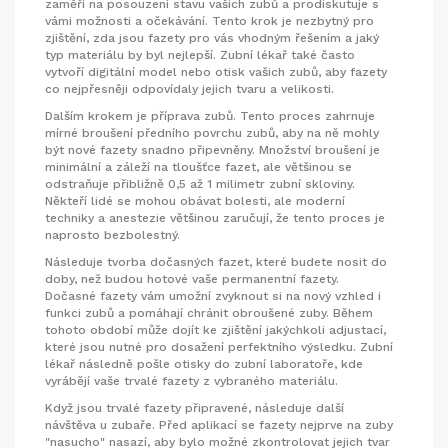
zaměří na posouzení stavu vašich zubů a prodiskutuje s
vámi možnosti a očekávání. Tento krok je nezbytný pro
zjištění, zda jsou fazety pro vás vhodným řešením a jaký
typ materiálu by byl nejlepší. Zubní lékař také často
vytvoří digitální model nebo otisk vašich zubů, aby fazety
co nejpřesněji odpovídaly jejich tvaru a velikosti.
Dalším krokem je příprava zubů. Tento proces zahrnuje
mírné broušení předního povrchu zubů, aby na ně mohly
být nové fazety snadno připevněny. Množství broušení je
minimální a záleží na tloušťce fazet, ale většinou se
odstraňuje přibližně 0,5 až 1 milimetr zubní skloviny.
Někteří lidé se mohou obávat bolesti, ale moderní
techniky a anestezie většinou zaručují, že tento proces je
naprosto bezbolestný.
Následuje tvorba dočasných fazet, které budete nosit do
doby, než budou hotové vaše permanentní fazety.
Dočasné fazety vám umožní zvyknout si na nový vzhled i
funkci zubů a pomáhají chránit obroušené zuby. Během
tohoto období může dojít ke zjištění jakýchkoli adjustací,
které jsou nutné pro dosažení perfektního výsledku. Zubní
lékař následně pošle otisky do zubní laboratoře, kde
vyrábějí vaše trvalé fazety z vybraného materiálu.
Když jsou trvalé fazety připravené, následuje další
návštěva u zubaře. Před aplikací se fazety nejprve na zuby
"nasucho" nasazí, aby bylo možné zkontrolovat jejich tvar