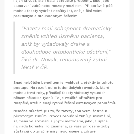
nejen křivost, ale i další estetické problémy, jako jsou
zabarvení zubů nebo mezery mezi nimi. Při správné péči
mohou fazety vydržet desítky let, což je činí velmi
praktickým a dlouhodobým řešením.
"Fazety mají schopnost dramaticky
změnit vzhled úsměvu pacienta,
aniž by vyžadovaly drahé a
dlouhodobé ortodontické ošetření,"
říká dr. Novák, renomovaný zubní
lékař v ČR.
Snad největším benefitem je rychlost a efektivita tohoto
postupu. Na rozdíl od ortodontických rovnátků, které
mohou trvat roky, přinášejí fazety viditelný výsledek
během několika týdnů. To je zvláště přitažlivé pro
dospělé, kteří hledají rychlé řešení estetických problémů.
Neméně důležité je i to, že fazety jsou velmi šetrné k
přirozeným zubům. Proces broušení zubů je minimální,
zejména ve srovnání s jinými metodami, jako je úplná
náhrada korunky. To znamená, že vaše přirozené zuby
zůstávají do značné míry neporušené a zdravé.