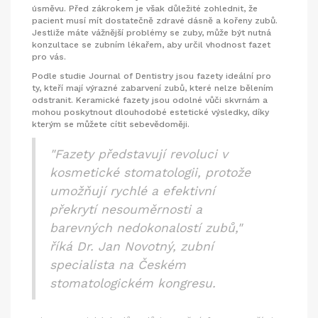
úsměvu. Před zákrokem je však důležité zohlednit, že
pacient musí mít dostatečně zdravé dásně a kořeny zubů.
Jestliže máte vážnější problémy se zuby, může být nutná
konzultace se zubním lékařem, aby určil vhodnost fazet
pro vás.
Podle studie Journal of Dentistry jsou fazety ideální pro
ty, kteří mají výrazné zabarvení zubů, které nelze bělením
odstranit. Keramické fazety jsou odolné vůči skvrnám a
mohou poskytnout dlouhodobé estetické výsledky, díky
kterým se můžete cítit sebevědoměji.
"Fazety představují revoluci v
kosmetické stomatologii, protože
umožňují rychlé a efektivní
překrytí nesouměrnosti a
barevných nedokonalostí zubů,"
říká Dr. Jan Novotný, zubní
specialista na Českém
stomatologickém kongresu.