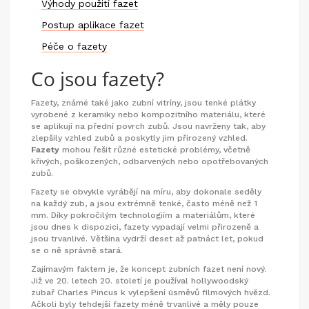
Výhody použití fazet
Postup aplikace fazet
Péče o fazety
Co jsou fazety?
Fazety, známé také jako zubní vitríny, jsou tenké plátky
vyrobené z keramiky nebo kompozitního materiálu, které
se aplikují na přední povrch zubů. Jsou navrženy tak, aby
zlepšily vzhled zubů a poskytly jim přirozený vzhled.
Fazety
mohou řešit různé estetické problémy, včetně
křivých, poškozených, odbarvených nebo opotřebovaných
zubů.
Fazety se obvykle vyrábějí na míru, aby dokonale seděly
na každý zub, a jsou extrémně tenké, často méně než 1
mm. Díky pokročilým technologiím a materiálům, které
jsou dnes k dispozici, fazety vypadají velmi přirozeně a
jsou trvanlivé. Většina vydrží deset až patnáct let, pokud
se o ně správně stará.
Zajímavým faktem je, že koncept zubních fazet není nový.
Již ve 20. letech 20. století je používal hollywoodský
zubař Charles Pincus k vylepšení úsměvů filmových hvězd.
Ačkoli byly tehdejší fazety méně trvanlivé a měly pouze