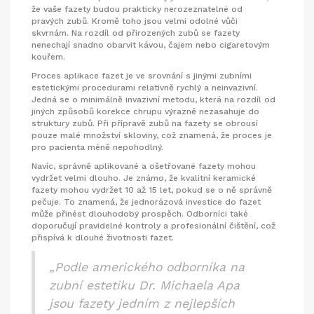
že vaše fazety budou prakticky nerozeznatelné od
pravých zubů. Kromě toho jsou velmi odolné vůči
skvrnám. Na rozdíl od přirozených zubů se fazety
nenechají snadno obarvit kávou, čajem nebo cigaretovým
kouřem.
Proces aplikace fazet je ve srovnání s jinými zubními
estetickými procedurami relativně rychlý a neinvazivní.
Jedná se o minimálně invazivní metodu, která na rozdíl od
jiných způsobů korekce chrupu výrazně nezasahuje do
struktury zubů. Při přípravě zubů na fazety se obrousí
pouze malé množství skloviny, což znamená, že proces je
pro pacienta méně nepohodlný.
Navíc, správně aplikované a ošetřované fazety mohou
vydržet velmi dlouho. Je známo, že kvalitní keramické
fazety mohou vydržet 10 až 15 let, pokud se o ně správně
pečuje. To znamená, že jednorázová investice do fazet
může přinést dlouhodobý prospěch. Odborníci také
doporučují pravidelné kontroly a profesionální čištění, což
přispívá k dlouhé životnosti fazet.
„Podle amerického odborníka na
zubní estetiku Dr. Michaela Apa
jsou fazety jedním z nejlepších