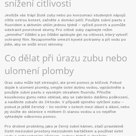
snížení citlivosti
Jestliže vás trápí žluté zuby nebo po konzumaci studených nápojů
cítíte ostrou bolest, začněte s domácí péčí. Použijte zubní pastu s
fluoridem a aktivním uhlím jednou týdně – vyčistí povrch a pomůže
odstranit povrchové skvrny. Pro citlivé zuby zapínejte režim
„jemného“ čištění a po čištění aplikujte gel na citlivost, který vytvoří
ochranný film. Nezapomeňte omezit kyselé potraviny a pít vodu po
jídle, aby se snížil erozi skloviny.
Co dělat při úrazu zubu nebo
ulomení plomby
Úraz zubu může být stresující, ale první pomoc je klíčová. Pokud
dojde k ulomení plomby, omyjte ústní dutinu vodou, vypláchněte a
použijte zubní pastu s vysokým obsahem fluoridu. Přiložte
kousíkovou gumu nebo obklad, aby se zabránilo dalšímu poškození,
a navštivte zubaře do 24 hodin. V případě úplného vytržení zubu –
pokud je ještě čerstvý – ho nechte v ústech mezi dásní a dásní, nebo
jej vložte do sklenice s mlékem či slanou vodou a co nejdříve
vyhledejte odbornou pomoc.
Pro drobné problémy, jako je černý zubní kámen, stačí pravidelně
čistit mezizubní prostory mezizubním kartáčkem a používat ústní