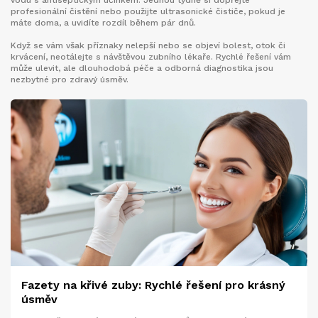
vodu s antiseptickým účinkem. Jednou týdně si dopřejte
profesionální čistění nebo použijte ultrasonické čističe, pokud je
máte doma, a uvidíte rozdíl během pár dnů.
Když se vám však příznaky nelepší nebo se objeví bolest, otok či
krvácení, neotálejte s návštěvou zubního lékaře. Rychlé řešení vám
může ulevit, ale dlouhodobá péče a odborná diagnostika jsou
nezbytné pro zdravý úsměv.
Fazety na křivé zuby: Rychlé řešení pro krásný
úsměv