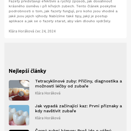
Fazety představují efektivní a rychlý způsob, jak dosáhnout
krásného úsměvu i při křivých zubech. Tento článek poskytne
podrobnosti o tom, jak fazety fungují, pro koho jsou vhodné a
jaké jsou jejich výhody. Nabízíme také tipy, jaký je postup
aplikace a jak se o fazety starat, aby vám dlouho vydržely.
Klára Horáková
čec 24, 2024
Nejlepší články
Tetracyklinové zuby: Příčiny, diagnostika a
možnosti léčby od zubaře
Klára Horáková
Jak vypadá začínající kaz: První příznaky a
kdy navštívit zubaře
Klára Horáková
Černý zubní kámen: Proč jde o vážný