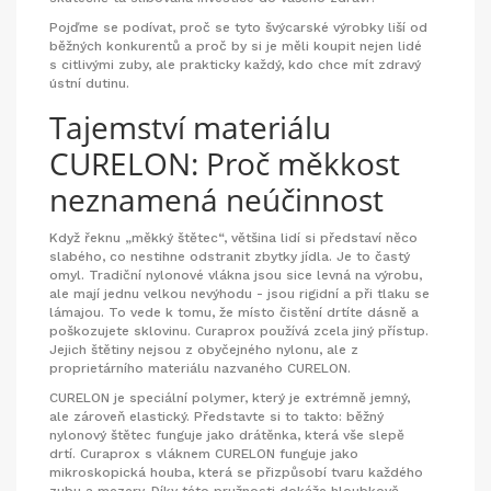
Pojďme se podívat, proč se tyto švýcarské výrobky liší od
běžných konkurentů a proč by si je měli koupit nejen lidé
s citlivými zuby, ale prakticky každý, kdo chce mít zdravý
ústní dutinu.
Tajemství materiálu
CURELON: Proč měkkost
neznamená neúčinnost
Když řeknu „měkký štětec“, většina lidí si představí něco
slabého, co nestihne odstranit zbytky jídla. Je to častý
omyl. Tradiční nylonové vlákna jsou sice levná na výrobu,
ale mají jednu velkou nevýhodu - jsou rigidní a při tlaku se
lámajou. To vede k tomu, že místo čistění drtíte dásně a
poškozujete sklovinu. Curaprox používá zcela jiný přístup.
Jejich štětiny nejsou z obyčejného nylonu, ale z
proprietárního materiálu nazvaného
CURELON
.
CURELON je speciální polymer, který je extrémně jemný,
ale zároveň elastický. Představte si to takto: běžný
nylonový štětec funguje jako drátěnka, která vše slepě
drtí. Curaprox s vláknem CURELON funguje jako
mikroskopická houba, která se přizpůsobí tvaru každého
zubu a mezery. Díky této pružnosti dokáže hloubkově