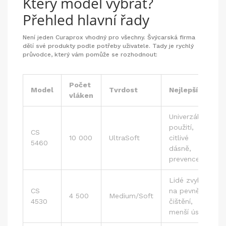
Který model vybrat?
Přehled hlavní řady
Není jeden Curaprox vhodný pro všechny. Švýcarská firma
dělí své produkty podle potřeby uživatele. Tady je rychlý
průvodce, který vám pomůže se rozhodnout:
Počet
Model
Tvrdost
Nejlepší pro
vláken
Univerzální
použití,
CS
10 000
UltraSoft
citlivé
5460
dásně,
prevence
Lidé zvyklí
CS
na pevnější
4 500
Medium/Soft
4530
čištění,
menší ústa