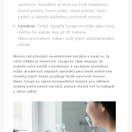
optimum. Rozdělte si ústa na čtyři kvadranty
(horní přední, horní zadní, dolní přední, dolní
zadní) a věnujte každému polovině minuty.
Výměna:
I když vypadá Curaprox stále jako nový,
měňte ho každé dva až tři měsíce.
Mikroopotrebení vláken sníží jejich antibakteriální
účinek.
Mnoho lidí přechází na elektrické kartáče a myslí si, že
ruční čištění je minulostí. Curaprox však ukazuje, že
kvalitní ruční kartář v kombinaci s správnou technikou
může dosáhnout stejných výsledků jako levné elektrické
modely, které často používají tvrdé nylonové hlavice.
Navíc Curaprox nabízí kompatibilní hlavice pro některé
značky elektrických kartáčů, pokud chcete mít tu nejlepší
z obou světů.