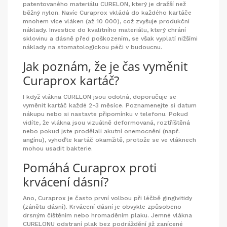
patentovaného materiálu CURELON, který je dražší než
běžný nylon. Navíc Curaprox vkládá do každého kartáče
mnohem více vláken (až 10 000), což zvyšuje produkční
náklady. Investice do kvalitního materiálu, který chrání
sklovinu a dásně před poškozením, se však vyplatí nižšími
náklady na stomatologickou péči v budoucnu.
Jak poznám, že je čas vyměnit
Curaprox kartáč?
I když vlákna CURELON jsou odolná, doporučuje se
vyměnit kartáč každé 2-3 měsíce. Poznamenejte si datum
nákupu nebo si nastavte připomínku v telefonu. Pokud
vidíte, že vlákna jsou vizuálně deformovaná, roztříštěná
nebo pokud jste prodělali akutní onemocnění (např.
angínu), vyhoďte kartáč okamžitě, protože se ve vláknech
mohou usadit bakterie.
Pomáhá Curaprox proti
krvácení dásní?
Ano, Curaprox je často první volbou při léčbě gingivitidy
(zánětu dásní). Krvácení dásní je obvykle způsobeno
drsným čištěním nebo hromaděním plaku. Jemné vlákna
CURELONU odstraní plak bez podráždění již zanícené