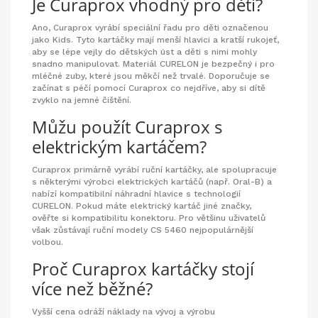
Je Curaprox vhodný pro děti?
Ano, Curaprox vyrábí speciální řadu pro děti označenou
jako Kids. Tyto kartáčky mají menší hlavici a kratší rukojeť,
aby se lépe vejly do dětských úst a děti s nimi mohly
snadno manipulovat. Materiál CURELON je bezpečný i pro
mléčné zuby, které jsou měkčí než trvalé. Doporučuje se
začínat s péčí pomocí Curaprox co nejdříve, aby si dítě
zvyklo na jemné čištění.
Můžu použít Curaprox s
elektrickým kartáčem?
Curaprox primárně vyrábí ruční kartáčky, ale spolupracuje
s některými výrobci elektrických kartáčů (např. Oral-B) a
nabízí kompatibilní náhradní hlavice s technologií
CURELON. Pokud máte elektrický kartáč jiné značky,
ověřte si kompatibilitu konektoru. Pro většinu uživatelů
však zůstávají ruční modely CS 5460 nejpopulárnější
volbou.
Proč Curaprox kartáčky stojí
více než běžné?
Vyšší cena odráží náklady na vývoj a výrobu