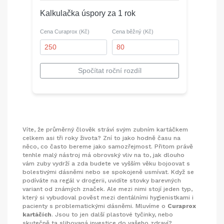
Kalkulačka úspory za 1 rok
Cena Curaprox (Kč)
Cena běžný (Kč)
Spočítat roční rozdíl
Víte, že průměrný člověk stráví svým zubním kartáčkem
celkem asi tři roky života? Zní to jako hodně času na
něco, co často bereme jako samozřejmost. Přitom právě
tenhle malý nástroj má obrovský vliv na to, jak dlouho
vám zuby vydrží a zda budete ve vyšším věku bojoovat s
bolestivými dásněmi nebo se spokojeně usmívat. Když se
podíváte na regál v drogerii, uvidíte stovky barevných
variant od známých značek. Ale mezi nimi stojí jeden typ,
který si vybudoval pověst mezi dentálními hygienistkami i
pacienty s problematickými dásněmi. Mluvíme o
Curaprox
kartáčích
. Jsou to jen další plastové tyčinky, nebo
skutečně ta slibovaná investice do vašeho zdraví?