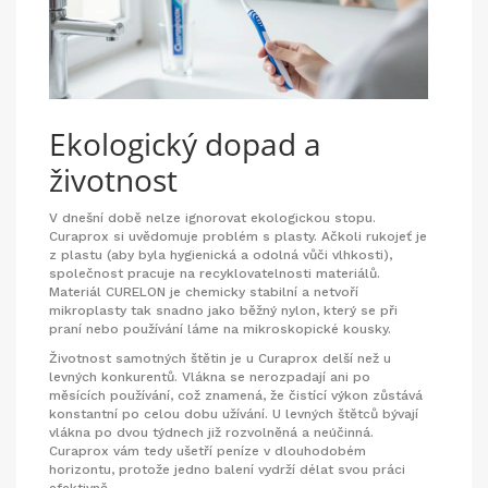
Ekologický dopad a
životnost
V dnešní době nelze ignorovat ekologickou stopu.
Curaprox si uvědomuje problém s plasty. Ačkoli rukojeť je
z plastu (aby byla hygienická a odolná vůči vlhkosti),
společnost pracuje na recyklovatelnosti materiálů.
Materiál CURELON je chemicky stabilní a netvoří
mikroplasty tak snadno jako běžný nylon, který se při
praní nebo používání láme na mikroskopické kousky.
Životnost samotných štětin je u Curaprox delší než u
levných konkurentů. Vlákna se nerozpadají ani po
měsících používání, což znamená, že čistící výkon zůstává
konstantní po celou dobu užívání. U levných štětců bývají
vlákna po dvou týdnech již rozvolněná a neúčinná.
Curaprox vám tedy ušetří peníze v dlouhodobém
horizontu, protože jedno balení vydrží délat svou práci