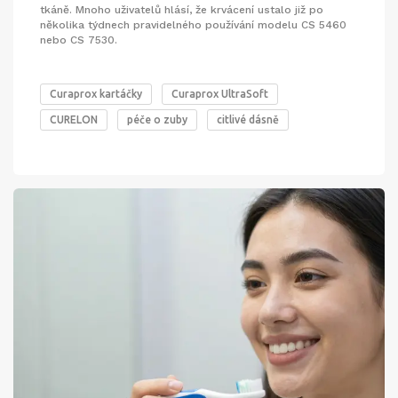
tkáně. Mnoho uživatelů hlásí, že krvácení ustalo již po
několika týdnech pravidelného používání modelu CS 5460
nebo CS 7530.
Curaprox kartáčky
Curaprox UltraSoft
CURELON
péče o zuby
citlivé dásně