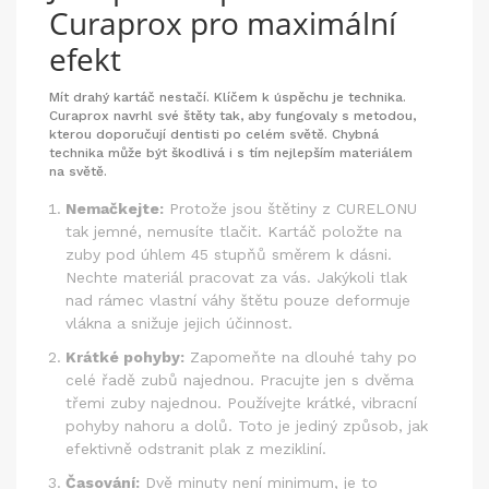
Curaprox pro maximální
efekt
Mít drahý kartáč nestačí. Klíčem k úspěchu je technika.
Curaprox navrhl své štěty tak, aby fungovaly s metodou,
kterou doporučují dentisti po celém světě. Chybná
technika může být škodlivá i s tím nejlepším materiálem
na světě.
Nemačkejte:
Protože jsou štětiny z CURELONU
tak jemné, nemusíte tlačit. Kartáč položte na
zuby pod úhlem 45 stupňů směrem k dásni.
Nechte materiál pracovat za vás. Jakýkoli tlak
nad rámec vlastní váhy štětu pouze deformuje
vlákna a snižuje jejich účinnost.
Krátké pohyby:
Zapomeňte na dlouhé tahy po
celé řadě zubů najednou. Pracujte jen s dvěma
třemi zuby najednou. Používejte krátké, vibracní
pohyby nahoru a dolů. Toto je jediný způsob, jak
efektivně odstranit plak z mezikliní.
Časování:
Dvě minuty není minimum, je to