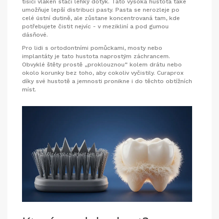
tisíci vláken stačí lehký dotyk. Tato vysoká hustota také
umožňuje lepší distribuci pasty. Pasta se nerozleje po
celé ústní dutině, ale zůstane koncentrovaná tam, kde
potřebujete čistit nejvíc - v mezikliní a pod gumou
dásňové.
Pro lidi s ortodontními pomůckami, mosty nebo
implantáty je tato hustota naprostým záchrancem.
Obvyklé štěty prostě „proklouznou“ kolem drátu nebo
okolo korunky bez toho, aby cokoliv vyčistily. Curaprox
díky své hustotě a jemnosti pronikne i do těchto obtížních
míst.