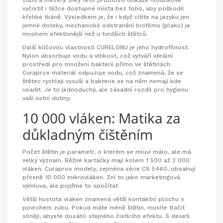
vyčistit i těžce dostupné místa bez toho, aby poškodil
křehké tkáně. Výsledkem je, že i když cítíte na jazyku jen
jemné doteky, mechanické odstranění biofilmu (plaku) je
mnohem efektivnější než u tvrdších štětců.
Další klíčovou vlastností CURELONU je jeho hydrofilnost.
Nylon absorbuje vodu a vlhkost, což vytváří ideální
prostředí pro množení bakterií přímo ve štětinách.
Curaprox materiál odpuzuje vodu, což znamená, že se
štětec rychleji vysuší a bakterie se na něm nemají kde
usadit. Je to jednoduchý, ale zásadní rozdíl pro hygienu
vaší ústní dutiny.
10 000 vláken: Matika za
důkladným čištěním
Počet štětin je parametr, o kterém se mluví málo, ale má
velký význam. Běžné kartáčky mají kolem 1 500 až 2 000
vláken. Curaprox modely, zejména série
CS 5460
, obsahují
přesně 10 000 mikrovláken. Zní to jako marketingová
výmluva, ale pojďme to spočítat.
Větší hustota vláken znamená větší kontaktní plochu s
povrchem zubu. Pokud máte méně štětin, musíte tlačit
silněji, abyste dosáhli stejného čistícího efektu. S deseti