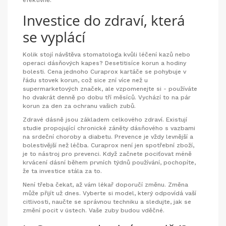
efektivně.
Investice do zdraví, která
se vyplácí
Kolik stojí návštěva stomatologa kvůli léčení kazů nebo
operaci dásňových kapes? Desetitisíce korun a hodiny
bolesti. Cena jednoho Curaprox kartáče se pohybuje v
řádu stovek korun, což sice zní více než u
supermarketových značek, ale vzpomenejte si - používáte
ho dvakrát denně po dobu tří měsíců. Vychází to na pár
korun za den za ochranu vašich zubů.
Zdravé dásně jsou základem celkového zdraví. Existují
studie propojující chronické záněty dásňového s vazbami
na srdeční choroby a diabetu. Prevence je vždy levnější a
bolestivější než léčba. Curaprox není jen spotřební zboží,
je to nástroj pro prevenci. Když začnete pociťovat méně
krvácení dásní během prvních týdnů používání, pochopíte,
že ta investice stála za to.
Není třeba čekat, až vám lékař doporučí změnu. Změna
může přijít už dnes. Vyberte si model, který odpovídá vaší
citlivosti, naučte se správnou techniku a sledujte, jak se
změní pocit v ústech. Vaše zuby budou vděčné.