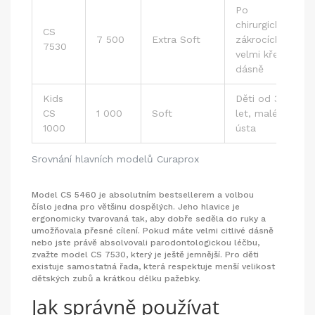
Po
chirurgických
CS
7 500
Extra Soft
zákrocích,
7530
velmi křehké
dásně
Kids
Děti od 3
CS
1 000
Soft
let, malé
1000
ústa
Srovnání hlavních modelů Curaprox
Model
CS 5460
je absolutním bestsellerem a volbou
číslo jedna pro většinu dospělých. Jeho hlavice je
ergonomicky tvarovaná tak, aby dobře seděla do ruky a
umožňovala přesné cílení. Pokud máte velmi citlivé dásně
nebo jste právě absolvovali parodontologickou léčbu,
zvažte model CS 7530, který je ještě jemnější. Pro děti
existuje samostatná řada, která respektuje menší velikost
dětských zubů a krátkou délku pažebky.
Jak správně používat