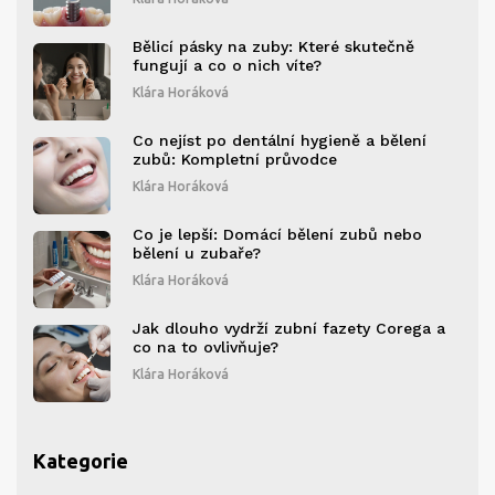
Bělicí pásky na zuby: Které skutečně
fungují a co o nich víte?
Klára Horáková
Co nejíst po dentální hygieně a bělení
zubů: Kompletní průvodce
Klára Horáková
Co je lepší: Domácí bělení zubů nebo
bělení u zubaře?
Klára Horáková
Jak dlouho vydrží zubní fazety Corega a
co na to ovlivňuje?
Klára Horáková
Kategorie