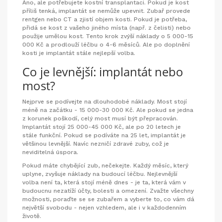
Ano, ale potřebujete kostní transplantaci. Pokud je kost
příliš tenká, implantát se nemůže upevnit. Zubař provede
rentgen nebo CT a zjistí objem kosti. Pokud je potřeba,
přidá se kost z vašeho jiného místa (např. z čelisti) nebo
použije umělou kost. Tento krok zvýší náklady o 5 000-15
000 Kč a prodlouží léčbu o 4-6 měsíců. Ale po doplnění
kosti je implantát stále nejlepší volba.
Co je levnější: implantát nebo
most?
Nejprve se podívejte na dlouhodobé náklady. Most stojí
méně na začátku - 15 000-30 000 Kč. Ale pokud se jedna
z korunek poškodí, celý most musí být přepracován.
Implantát stojí 25 000-45 000 Kč, ale po 20 letech je
stále funkční. Pokud se podíváte na 25 let, implantát je
většinou levnější. Navíc nezničí zdravé zuby, což je
neviditelná úspora.
Pokud máte chybějící zub, nečekejte. Každý měsíc, který
uplyne, zvyšuje náklady na budoucí léčbu. Nejlevnější
volba není ta, která stojí méně dnes - je ta, která vám v
budoucnu nezatíží účty, bolesti a omezení. Zvažte všechny
možnosti, poraďte se se zubařem a vyberte to, co vám dá
největší svobodu - nejen vzhledem, ale i v každodenním
životě.