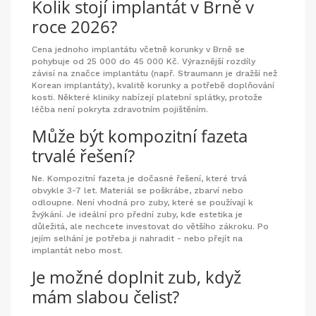
Kolik stojí implantát v Brně v
roce 2026?
Cena jednoho implantátu včetně korunky v Brně se
pohybuje od 25 000 do 45 000 Kč. Výraznější rozdíly
závisí na značce implantátu (např. Straumann je dražší než
Korean implantáty), kvalitě korunky a potřebě doplňování
kosti. Některé kliniky nabízejí platební splátky, protože
léčba není pokryta zdravotním pojištěním.
Může být kompozitní fazeta
trvalé řešení?
Ne. Kompozitní fazeta je dočasné řešení, které trvá
obvykle 3-7 let. Materiál se poškrábe, zbarví nebo
odloupne. Není vhodná pro zuby, které se používají k
žvýkání. Je ideální pro přední zuby, kde estetika je
důležitá, ale nechcete investovat do většího zákroku. Po
jejím selhání je potřeba ji nahradit - nebo přejít na
implantát nebo most.
Je možné doplnit zub, když
mám slabou čelist?