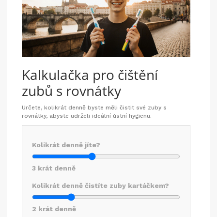
Kalkulačka pro čištění
zubů s rovnátky
Určete, kolikrát denně byste měli čistit své zuby s
rovnátky, abyste udrželi ideální ústní hygienu.
Kolikrát denně jíte?
3
krát denně
Kolikrát denně čistíte zuby kartáčkem?
2
krát denně