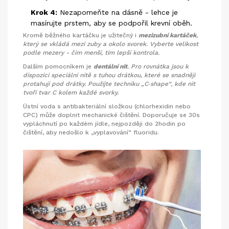
Krok 4:
Nezapomeňte na dásně - lehce je
masírujte prstem, aby se podpořil krevní oběh.
Kromě běžného kartáčku je užitečný i
mezizubní kartáček
,
který se vkládá mezi zuby a okolo svorek. Vyberte velikost
podle mezery - čím menší, tím lepší kontrola.
Dalším pomocníkem je
dentální nit
. Pro rovnátka jsou k
dispozici speciální nitě s tuhou drátkou, které se snadněji
protahují pod drátky. Použijte techniku „C‑shape“, kde nit
tvoří tvar C kolem každé svorky.
Ústní voda s antibakteriální složkou (chlorhexidin nebo
CPC) může doplnit mechanické čištění. Doporučuje se 30s
vypláchnutí po každém jídle, nejpozději do 2hodin po
čištění, aby nedošlo k „vyplavování“ fluoridu.