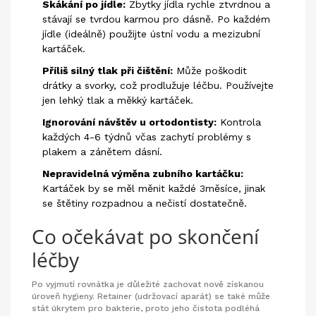
Skákání po jídle:
Zbytky jídla rychle ztvrdnou a
stávají se tvrdou karmou pro dásně. Po každém
jídle (ideálně) použijte ústní vodu a mezizubní
kartáček.
Příliš silný tlak při čištění:
Může poškodit
drátky a svorky, což prodlužuje léčbu. Používejte
jen lehký tlak a měkký kartáček.
Ignorování návštěv u ortodontisty:
Kontrola
každých 4-6 týdnů včas zachytí problémy s
plakem a zánětem dásní.
Nepravidelná výměna zubního kartáčku:
Kartáček by se měl měnit každé 3měsíce, jinak
se štětiny rozpadnou a nečistí dostatečně.
Co očekávat po skončení
léčby
Po vyjmutí rovnátka je důležité zachovat nově získanou
úroveň hygieny. Retainer (udržovací aparát) se také může
stát úkrytem pro bakterie, proto jeho čistota podléhá