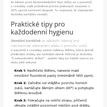
že během první šestinedměsíční fáze léčby se u pacientů
s rovnátky zvýší průměrná plocha plakových usazenin o
30% oproti kontrolní skupině. To znamená, že standardní
technika kartáčku nestačí.
Praktické tipy pro
každodenní hygienu
Dentální kartáček
je
základní nástroj pro
mechanické odstranění plaku z povrchu zubů
.
U pacientů s rovnátky volíme měkkou štětinu, která šetrně
přeškrábe drátky, ale nedráždí dásně. Klíčová je technika
“5‑sekundového držení” - jedním tahy po každé svorce po
dobu pěti sekund.
Krok 1:
Navlhčete štětinu, naneste malé
množství fluoridové pasty (minimálně 1450 ppm).
Krok 2:
Začněte od vnějšího povrchu horních
zubů, kartáčujte šikmým úhlem (45°) a pohybujte
štětinou krouživě.
Krok 3:
Pokračujte na vnitřní stranu, přičemž
věnujte zvláštní pozornost místům pod drátky.