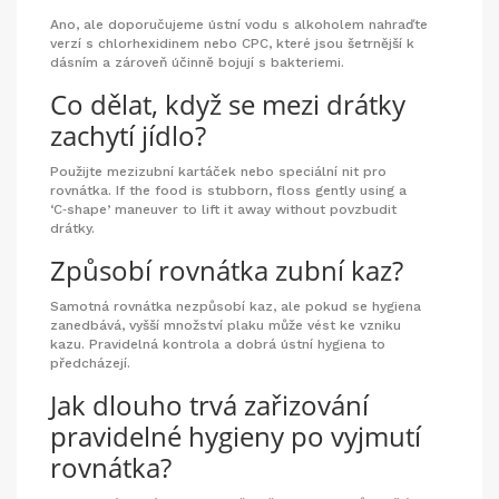
Ano, ale doporučujeme ústní vodu s alkoholem nahraďte
verzí s chlorhexidinem nebo CPC, které jsou šetrnější k
dásním a zároveň účinně bojují s bakteriemi.
Co dělat, když se mezi drátky
zachytí jídlo?
Použijte mezizubní kartáček nebo speciální nit pro
rovnátka. If the food is stubborn, floss gently using a
‘C‑shape’ maneuver to lift it away without povzbudit
drátky.
Způsobí rovnátka zubní kaz?
Samotná rovnátka nezpůsobí kaz, ale pokud se hygiena
zanedbává, vyšší množství plaku může vést ke vzniku
kazu. Pravidelná kontrola a dobrá ústní hygiena to
předcházejí.
Jak dlouho trvá zařizování
pravidelné hygieny po vyjmutí
rovnátka?