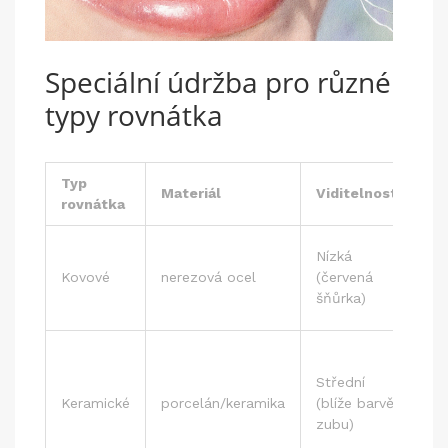
Speciální údržba pro různé
typy rovnátka
Typ
Materiál
Viditelnost
Úd
rovnátka
De
Nízká
čiš
Kovové
nerezová ocel
(červená
ka
šňůrka)
+ n
Čiš
jak
Střední
ko
Keramické
porcelán/keramika
(blíže barvě
ale
zubu)
cit