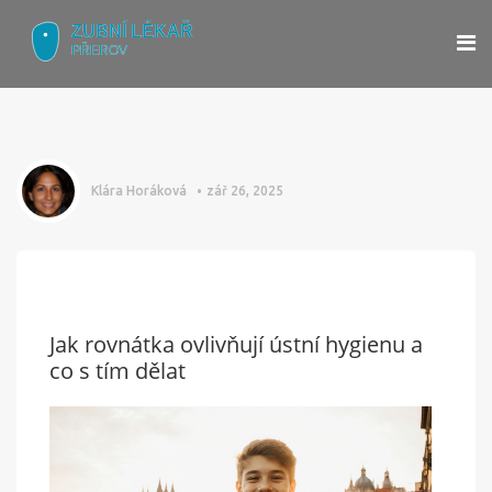
Klára Horáková
zář 26, 2025
Jak rovnátka ovlivňují ústní hygienu a
co s tím dělat