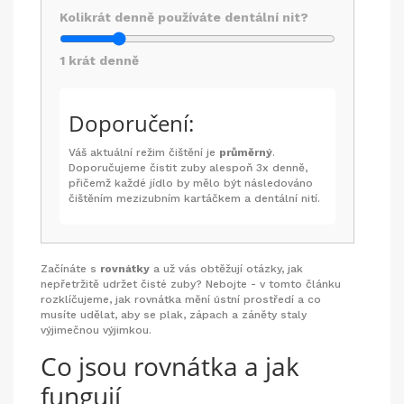
Kolikrát denně používáte dentální nit?
1
krát denně
Doporučení:
Váš aktuální režim čištění je
průměrný
.
Doporučujeme čistit zuby alespoň 3x denně,
přičemž každé jídlo by mělo být následováno
čištěním mezizubním kartáčkem a dentální nití.
Začínáte s
rovnátky
a už vás obtěžují otázky, jak
nepřetržitě udržet čisté zuby? Nebojte - v tomto článku
rozklíčujeme, jak rovnátka mění ústní prostředí a co
musíte udělat, aby se plak, zápach a záněty staly
výjimečnou výjimkou.
Co jsou rovnátka a jak
fungují