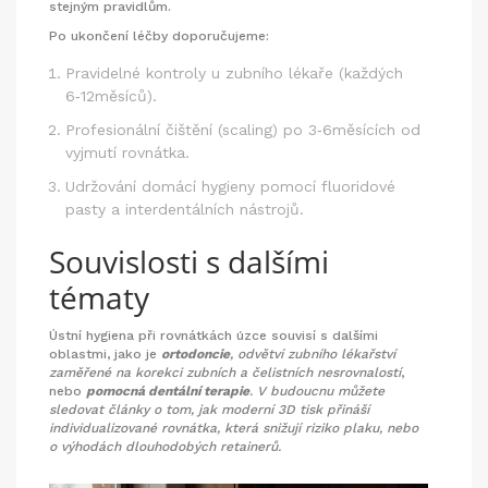
stejným pravidlům.
Po ukončení léčby doporučujeme:
Pravidelné kontroly u zubního lékaře (každých
6‑12měsíců).
Profesionální čištění (scaling) po 3‑6měsících od
vyjmutí rovnátka.
Udržování domácí hygieny pomocí fluoridové
pasty a interdentálních nástrojů.
Souvislosti s dalšími
tématy
Ústní hygiena při rovnátkách úzce souvisí s dalšími
oblastmi, jako je
ortodoncie
,
odvětví zubního lékařství
zaměřené na korekci zubních a čelistních nesrovnalostí
,
nebo
pomocná dentální terapie
. V budoucnu můžete
sledovat články o tom, jak moderní 3D tisk přináší
individualizované rovnátka, která snižují riziko plaku, nebo
o výhodách dlouhodobých retainerů.