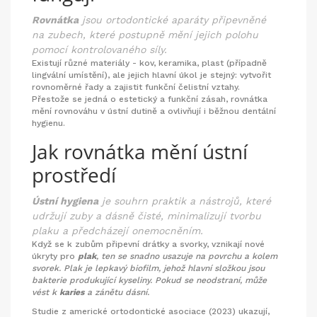
Rovnátka
jsou
ortodontické aparáty připevněné
na zubech, které postupně mění jejich polohu
pomocí kontrolovaného síly
.
Existují různé materiály - kov, keramika, plast (případně
lingvální umístění), ale jejich hlavní úkol je stejný: vytvořit
rovnoměrné řady a zajistit funkční čelistní vztahy.
Přestože se jedná o estetický a funkční zásah, rovnátka
mění rovnováhu v ústní dutině a ovlivňují i běžnou dentální
hygienu.
Jak rovnátka mění ústní
prostředí
Ústní hygiena
je
souhrn praktik a nástrojů, které
udržují zuby a dásně čisté, minimalizují tvorbu
plaku a předcházejí onemocněním
.
Když se k zubům připevní drátky a svorky, vznikají nové
úkryty pro
plak
, ten se snadno usazuje na povrchu a kolem
svorek. Plak je lepkavý biofilm, jehož hlavní složkou jsou
bakterie produkující kyseliny. Pokud se neodstraní, může
vést k
karies
a zánětu dásní.
Studie z americké ortodontické asociace (2023) ukazují,