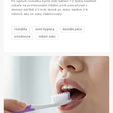
Po vyjmutí rovnátka byste měli během 1‑2 týdnů navštívit
zubaře na profesionální čištění, poté pokračovat v
domácí údržbě 2‑3 krát denně po dobu dalších 3‑6
měsíců, aby se zuby stabilizovaly.
rovnátka
ústní hygiena
dentální péče
ortodoncie
čištění zubů