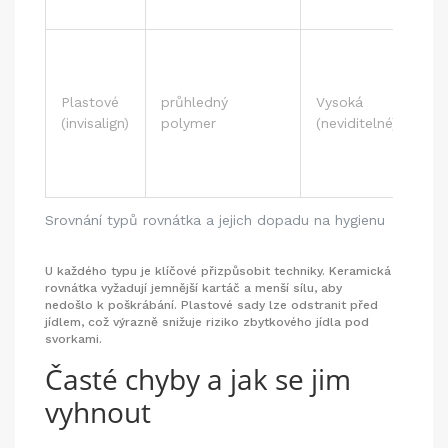
síl
Od
a č
Plastové
průhledný
Vysoká
ka
(invisalign)
polymer
(neviditelné)
sa
po
ús
Srovnání typů rovnátka a jejich dopadu na hygienu
U každého typu je klíčové přizpůsobit techniky. Keramická
rovnátka vyžadují jemnější kartáč a menší sílu, aby
nedošlo k poškrábání. Plastové sady lze odstranit před
jídlem, což výrazně snižuje riziko zbytkového jídla pod
svorkami.
Časté chyby a jak se jim
vyhnout