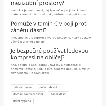
mezizubní prostory?
Ideální je jednou denně, nejlépe večer po jídle. Pokud
máte tendenci mít zubní plak, můžete to zkusit i ráno.
Pomůže vitamín C v boji proti
zánětu dásní?
Ano, vitamín C podporuje tvorbu kolagenu, který posiluje
dásně a zrychluje hojení.
Je bezpečné používat ledovou
kompresi na obličej?
Ano, pokud je obal dobře uzavřený a nedochází k
přímému kontaktu ledu s kůží. Omezte dobu na 10minut,
aby nedošlo k podchlazení.
zklidnit dásně
péče o dásně
domácí ošetření dásní
zánět dásní
ústní hygiena