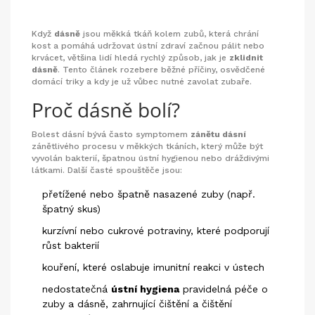
Když
dásně
jsou měkká tkáň kolem zubů, která chrání
kost a pomáhá udržovat ústní zdraví
začnou pálit nebo
krvácet, většina lidí hledá rychlý způsob, jak je
zklidnit
dásně
. Tento článek rozebere běžné příčiny, osvědčené
domácí triky a kdy je už vůbec nutné zavolat zubaře.
Proč dásně bolí?
Bolest dásní bývá často symptomem
zánětu dásní
zánětlivého procesu v měkkých tkáních, který může být
vyvolán bakterií, špatnou ústní hygienou nebo dráždivými
látkami
. Další časté spouštěče jsou:
přetížené nebo špatně nasazené zuby (např.
špatný skus)
kurzívní nebo cukrové potraviny, které podporují
růst bakterií
kouření, které oslabuje imunitní reakci v ústech
nedostatečná
ústní hygiena
pravidelná péče o
zuby a dásně, zahrnující čištění a čištění