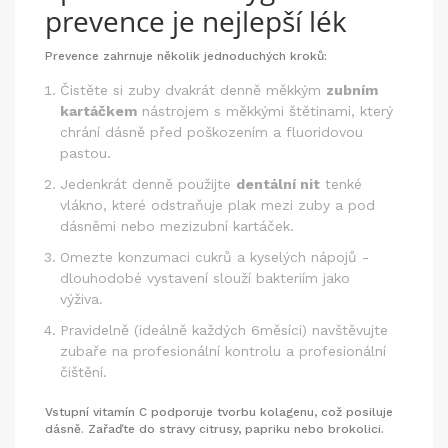
prevence je nejlepší lék
Prevence zahrnuje několik jednoduchých kroků:
Čistěte si zuby dvakrát denně měkkým
zubním
kartáčkem
nástrojem s měkkými štětinami, který
chrání dásně před poškozením
a fluoridovou
pastou.
Jedenkrát denně použijte
dentální nit
tenké
vlákno, které odstraňuje plak mezi zuby a pod
dásněmi
nebo mezizubní kartáček.
Omezte konzumaci cukrů a kyselých nápojů -
dlouhodobé vystavení slouží bakteriím jako
výživa.
Pravidelně (ideálně každých 6měsíci) navštěvujte
zubaře na profesionální kontrolu a profesionální
čištění.
Vstupní vitamín C podporuje tvorbu kolagenu, což posiluje
dásně. Zařaďte do stravy citrusy, papriku nebo brokolici.