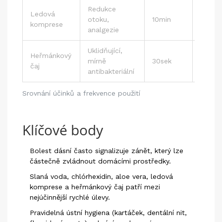
Redukce
Ledová
Poško
otoku,
10min
komprese
2-3× 
analgezie
Uklidňující,
Heřmánkový
mírně
30sek
2× de
čaj
antibakteriální
Srovnání účinků a frekvence použití
Klíčové body
Bolest dásní často signalizuje zánět, který lze
částečně zvládnout domácími prostředky.
Slaná voda, chlórhexidin, aloe vera, ledová
komprese a heřmánkový čaj patří mezi
nejúčinnější rychlé úlevy.
Pravidelná ústní hygiena (kartáček, dentální nit,