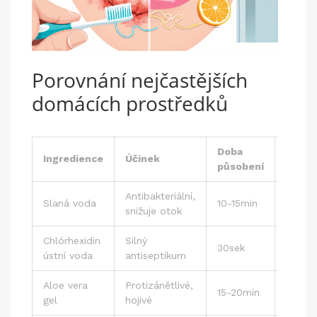
Porovnání nejčastějších
domácích prostředků
Doba
Dopor
Ingredience
Účinek
působení
frekv
Antibakteriální,
Slaná voda
10-15min
2-3× 
snižuje otok
Chlórhexidin
Silný
2× den
30sek
ústní voda
antiseptikum
max. 
Aloe vera
Protizánětlivé,
15-20min
1× de
gel
hojivé