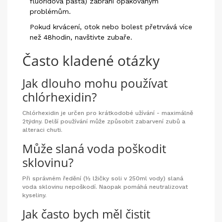
fluoridová pasta) zabrání opakovaným
problémům.
Pokud krvácení, otok nebo bolest přetrvává více
než 48hodin, navštivte zubaře.
Často kladené otázky
Jak dlouho mohu používat
chlórhexidin?
Chlórhexidin je určen pro krátkodobé užívání - maximálně
2týdny. Delší používání může způsobit zabarvení zubů a
alteraci chuti.
Může slaná voda poškodit
sklovinu?
Při správném ředění (½ lžičky soli v 250ml vody) slaná
voda sklovinu nepoškodí. Naopak pomáhá neutralizovat
kyseliny.
Jak často bych měl čistit