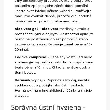
silný antiseptický prostředek, který bojuje proti
bakteriím způsobujícím zánět dásní
pomáhá
kontrolovat infekci během 24hodin. Používejte
max. 2ml dvakrát denně, protože dlouhodobé
užívání může způsobit zabarvení zubů.
Aloe vera gel
-
aloe vera
rostlinný extrakt s
protizánětlivými a hojivými vlastnostmi
aplikujte
přímo na postiženou oblast pomocí čistého
vatového tampónu. Ovlivňuje zánět během 15-
20minut.
Ledová komprese
- Zabalený kostní led nebo
studený gelový balíček přiložte na vnější stranu
tváře během 10minut. Chlad zmenšuje otok a
tlumí bolest.
Heřmánkový čaj
- Připravte silný čaj, nechte
vychladnout a použijte jako ústní výplach.
Heřmánek má mírné zklidňující účinky a snižuje
citlivost.
Správná ústní hygiena -