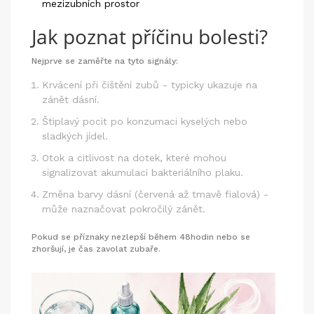
mezizubních prostor
Jak poznat příčinu bolesti?
Nejprve se zaměřte na tyto signály:
Krvácení při čištění zubů - typicky ukazuje na
zánět dásní.
Štiplavý pocit po konzumaci kyselých nebo
sladkých jídel.
Otok a citlivost na dotek, které mohou
signalizovat akumulaci bakteriálního plaku.
Změna barvy dásní (červená až tmavě fialová) -
může naznačovat pokročilý zánět.
Pokud se příznaky nezlepší během 48hodin nebo se
zhoršují, je čas zavolat zubaře.