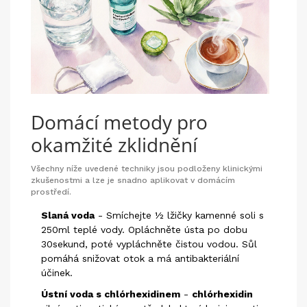
Domácí metody pro
okamžité zklidnění
Všechny níže uvedené techniky jsou podloženy klinickými
zkušenostmi a lze je snadno aplikovat v domácím
prostředí.
Slaná voda
- Smíchejte ½ lžičky kamenné soli s
250ml teplé vody. Opláchněte ústa po dobu
30sekund, poté vypláchněte čistou vodou. Sůl
pomáhá snižovat otok a má antibakteriální
účinek.
Ústní voda s chlórhexidinem
-
chlórhexidin