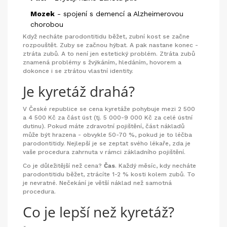
Mozek
- spojení s demencí a Alzheimerovou
chorobou
Když necháte parodontitidu běžet, zubní kost se začne
rozpouštět. Zuby se začnou hýbat. A pak nastane konec -
ztráta zubů. A to není jen estetický problém. Ztráta zubů
znamená problémy s žvýkáním, hledáním, hovorem a
dokonce i se ztrátou vlastní identity.
Je kyretáž drahá?
V České republice se cena kyretáže pohybuje mezi 2 500
a 4 500 Kč za část úst (tj. 5 000-9 000 Kč za celé ústní
dutinu). Pokud máte zdravotní pojištění, část nákladů
může být hrazena - obvykle 50-70 %, pokud je to léčba
parodontitidy. Nejlepší je se zeptat svého lékaře, zda je
vaše procedura zahrnuta v rámci základního pojištění.
Co je důležitější než cena?
Čas
. Každý měsíc, kdy necháte
parodontitidu běžet, ztrácíte 1-2 % kosti kolem zubů. To
je nevratné. Nečekání je větší náklad než samotná
procedura.
Co je lepší než kyretáž?