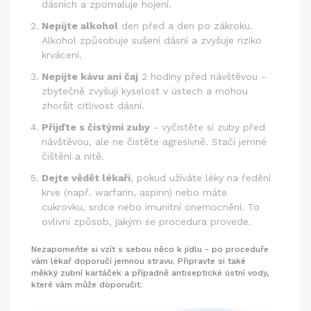
dásních a zpomaluje hojení.
Nepijte alkohol
den před a den po zákroku.
Alkohol způsobuje sušení dásní a zvyšuje riziko
krvácení.
Nepijte kávu ani čaj
2 hodiny před návštěvou -
zbytečně zvyšují kyselost v ústech a mohou
zhoršit citlivost dásní.
Přijďte s čistými zuby
- vyčistěte si zuby před
návštěvou, ale ne čistěte agresivně. Stačí jemné
čištění a nitě.
Dejte vědět lékaři
, pokud užíváte léky na ředění
krve (např. warfarin, aspirin) nebo máte
cukrovku, srdce nebo imunitní onemocnění. To
ovlivní způsob, jakým se procedura provede.
Nezapomeňte si vzít s sebou něco k jídlu - po proceduře
vám lékař doporučí jemnou stravu. Připravte si také
měkký zubní kartáček a případně antiseptické ústní vody,
které vám může doporučit.