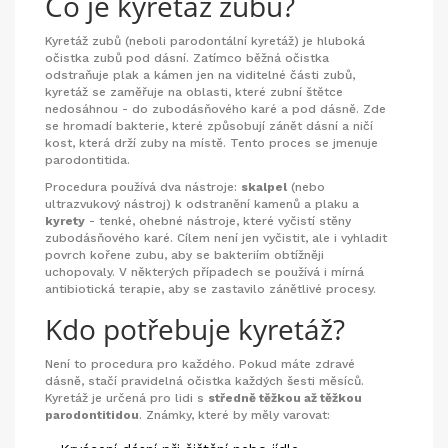
Co je kyretáž zubů?
Kyretáž zubů (neboli parodontální kyretáž) je hluboká
očistka zubů pod dásní. Zatímco běžná očistka
odstraňuje plak a kámen jen na viditelné části zubů,
kyretáž se zaměřuje na oblasti, které zubní štětce
nedosáhnou - do zubodásňového karé a pod dásně. Zde
se hromadí bakterie, které způsobují zánět dásní a ničí
kost, která drží zuby na místě. Tento proces se jmenuje
parodontitida.
Procedura používá dva nástroje:
skalpel
(nebo
ultrazvukový nástroj) k odstranění kamenů a plaku a
kyrety
- tenké, ohebné nástroje, které vyčistí stěny
zubodásňového karé. Cílem není jen vyčistit, ale i vyhladit
povrch kořene zubu, aby se bakteriím obtížněji
uchopovaly. V některých případech se používá i mírná
antibiotická terapie, aby se zastavilo zánětlivé procesy.
Kdo potřebuje kyretáž?
Není to procedura pro každého. Pokud máte zdravé
dásně, stačí pravidelná očistka každých šesti měsíců.
Kyretáž je určená pro lidi s
středně těžkou až těžkou
parodontitidou
. Známky, které by měly varovat: