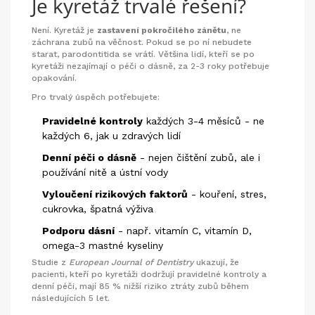
Je kyretáž trvalé řešení?
Není. Kyretáž je
zastavení pokročilého zánětu
, ne
záchrana zubů na věčnost. Pokud se po ní nebudete
starat, parodontitida se vrátí. Většina lidí, kteří se po
kyretáži nezajímají o péči o dásně, za 2-3 roky potřebuje
opakování.
Pro trvalý úspěch potřebujete:
Pravidelné kontroly
každých 3-4 měsíců - ne
každých 6, jak u zdravých lidí
Denní péči o dásně
- nejen čištění zubů, ale i
používání nitě a ústní vody
Vyloučení rizikových faktorů
- kouření, stres,
cukrovka, špatná výživa
Podporu dásní
- např. vitamín C, vitamín D,
omega-3 mastné kyseliny
Studie z
European Journal of Dentistry
ukazují, že
pacienti, kteří po kyretáži dodržují pravidelné kontroly a
denní péči, mají 85 % nižší riziko ztráty zubů během
následujících 5 let.