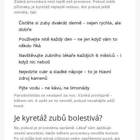
Žádná procedura není lepší než prevence. Pokud máte
příznaky, je kyretáž nejlepší volbou. Ale pokud ještě
nemáte, tak:
Čistěte si zuby dvakrát denně - nejen rychle, ale
dobře
Používejte nitě každý den - ne jen když vám to
někdo říká
Navštěvujte zubního lékaře každých 6 měsíců - i
když nic nebolí
Nejedzte cukr a sladké nápoje - to je hlavní
zdroj kamenů
Pijte vodu - ne kávu, ne limonády
Parodontitida se neobjeví za noc. Vzniká postupně -
během let. A zpět se to nevrátí, pokud nezahájíte péči
hned.
Je kyretáž zubů bolestivá?
Ne, pokud je provedena správně. Lékař vám aplikuje
místní anestézii, takže během procedury necítíte bolest.
Po ní může být mírná citlivost nebo nepříjemný pocit, ale