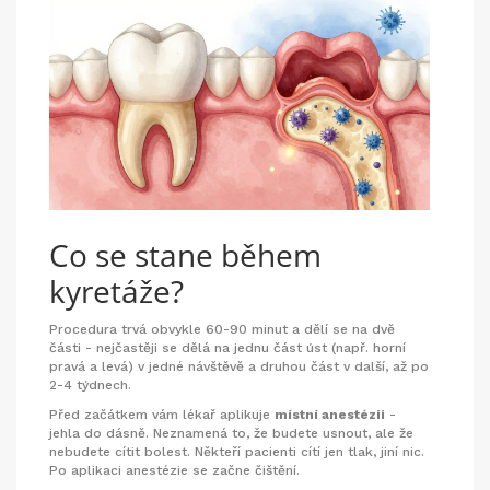
Co se stane během
kyretáže?
Procedura trvá obvykle 60-90 minut a dělí se na dvě
části - nejčastěji se dělá na jednu část úst (např. horní
pravá a levá) v jedné návštěvě a druhou část v další, až po
2-4 týdnech.
Před začátkem vám lékař aplikuje
místní anestézii
-
jehla do dásně. Neznamená to, že budete usnout, ale že
nebudete cítit bolest. Někteří pacienti cítí jen tlak, jiní nic.
Po aplikaci anestézie se začne čištění.