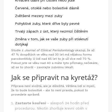
Krvácení dásní při čištění nebo jídle
Červené, otoklé nebo bolestivé dásně
Zvětšené mezery mezi zuby
Pohyblivé zuby, které dříve byly pevné
Trvalý zápach z úst, který nezmizí čištěním
Změna v tom, jak se vaše zuby při stisknutí
dotýkají
Studie z
Journal of Clinical Periodontology
ukazují, že až
47 % dospělých ve věku nad 30 let má nějakou formu
parodontitidy. U lidí nad 65 let to je už více než 70 %.
Pokud jste ve věku nad 40 a máte tyto příznaky, nečekáte,
až se to zhorší - zavolejte zubnímu lékaři.
Jak se připravit na kyretáž?
Příprava není složitá, ale je důležitá. Většina lidí si myslí,
že to bude bolestivé - ale to není pravda, pokud to
provedete správně.
Zastavte kouření
- alespoň 24 hodin před
procedurou. Nikotin zhoršuje krevní oběh v