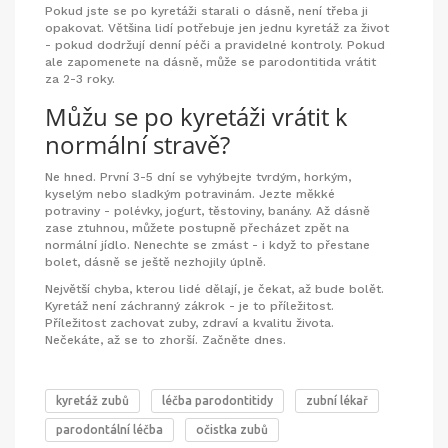
Pokud jste se po kyretáži starali o dásně, není třeba ji
opakovat. Většina lidí potřebuje jen jednu kyretáž za život
- pokud dodržují denní péči a pravidelné kontroly. Pokud
ale zapomenete na dásně, může se parodontitida vrátit
za 2-3 roky.
Můžu se po kyretáži vrátit k
normální stravě?
Ne hned. První 3-5 dní se vyhýbejte tvrdým, horkým,
kyselým nebo sladkým potravinám. Jezte měkké
potraviny - polévky, jogurt, těstoviny, banány. Až dásně
zase ztuhnou, můžete postupně přecházet zpět na
normální jídlo. Nenechte se zmást - i když to přestane
bolet, dásně se ještě nezhojily úplně.
Největší chyba, kterou lidé dělají, je čekat, až bude bolět.
Kyretáž není záchranný zákrok - je to příležitost.
Příležitost zachovat zuby, zdraví a kvalitu života.
Nečekáte, až se to zhorší. Začněte dnes.
kyretáž zubů
léčba parodontitidy
zubní lékař
parodontální léčba
očistka zubů