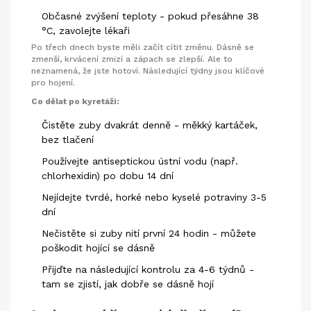
Občasné zvýšení teploty - pokud přesáhne 38
°C, zavolejte lékaři
Po třech dnech byste měli začít cítit změnu. Dásně se
zmenší, krvácení zmizí a zápach se zlepší. Ale to
neznamená, že jste hotoví. Následující týdny jsou klíčové
pro hojení.
Co dělat po kyretáži:
Čistěte zuby dvakrát denně - měkký kartáček,
bez tlačení
Používejte antiseptickou ústní vodu (např.
chlorhexidin) po dobu 14 dní
Nejídejte tvrdé, horké nebo kyselé potraviny 3-5
dní
Nečistěte si zuby nití první 24 hodin - můžete
poškodit hojící se dásně
Přijďte na následující kontrolu za 4-6 týdnů -
tam se zjistí, jak dobře se dásně hojí