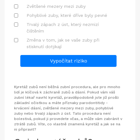
Zvětšené mezery mezi zuby
Pohyblivé zuby, které dříve byly pevné
Trvalý zápach z úst, který nezmizí
čištěním
Změna v tom, jak se vaše zuby při
stisknutí dotýkají
Vypočítat riziko
Kyretáž zubů není běžná zubní procedura, ale pro mnoho
lidí je klíčová k záchraně zubů a dásní. Pokud vám váš
zubní lékař navrhl kyretáž, pravděpodobně jste již prošli
základní očistkou a máte příznaky parodontitidy -
krvácení dásní, zvětšené mezery mezi zuby, pohyblivé
zuby nebo trvalý zápach z úst. Tato procedura není
bolestivá, pokud ji provedete včas, a může vám zabránit v
ztrátě zubů. Víte, co vlastně znamená kyretáž a jak se na
ni připravit?