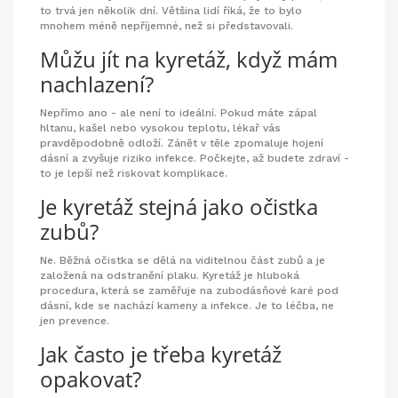
to trvá jen několik dní. Většina lidí říká, že to bylo
mnohem méně nepříjemné, než si představovali.
Můžu jít na kyretáž, když mám
nachlazení?
Nepřímo ano - ale není to ideální. Pokud máte zápal
hltanu, kašel nebo vysokou teplotu, lékař vás
pravděpodobně odloží. Zánět v těle zpomaluje hojení
dásní a zvyšuje riziko infekce. Počkejte, až budete zdraví -
to je lepší než riskovat komplikace.
Je kyretáž stejná jako očistka
zubů?
Ne. Běžná očistka se dělá na viditelnou část zubů a je
založená na odstranění plaku. Kyretáž je hluboká
procedura, která se zaměřuje na zubodásňové karé pod
dásní, kde se nachází kameny a infekce. Je to léčba, ne
jen prevence.
Jak často je třeba kyretáž
opakovat?