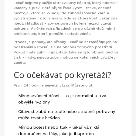
Lékař nejprve použije ultrazvukový nástroj, který odstraní
kameny a plak. Poté přijde řada kyret - tenké, ohebné
nástroje, které se vkládají do zubodásňového karé a
vyčistí stěny. Toto je místo, kde se ztrácí kost. Lékař zde
hledá i hladkost - aby se povrch kořene nezachytával
bakterie. V některých případech se do dásně vloží mírné
antibiotikum, které pomůže zastavit zánět.
Proces je pomalý, ale přesný. Lékař se nezaměřuje jen na
odstranění kamenů, ale na obnovu zdravého prostředí.
Pokud máte zubní implantáty, také se tyto oblasti pečlivě
čistí - i když nejsou zuby, mohou se kolem nich vytvářet
záněty.
Co očekávat po kyretáži?
První 24 hodin je největší výzva. Můžete cítit:
Mírné krvácení dásní - to je normální a trvá
obvykle 1-2 dny
Citlivost zubů na teplé nebo studené potraviny -
může trvat až týden
Mírnou bolest nebo tlak - lékař vám dá
doporučení na léky, jako je ibuprofen