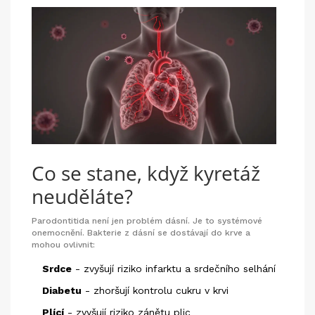
Co se stane, když kyretáž
neuděláte?
Parodontitida není jen problém dásní. Je to systémové
onemocnění. Bakterie z dásní se dostávají do krve a
mohou ovlivnit:
Srdce
- zvyšují riziko infarktu a srdečního selhání
Diabetu
- zhoršují kontrolu cukru v krvi
Plící
- zvyšují riziko zánětu plic