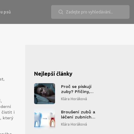
u psů
Nejlepší články
st,
Proč se pískují
zuby? Příčiny,
řešení a kdy
Klára Horáková
,
navštívit
oderní
stomatologa
Broušení zubů a
čistit i
léčení zubních
, který
chorob: Mýtus,
Klára Horáková
realita a rizika