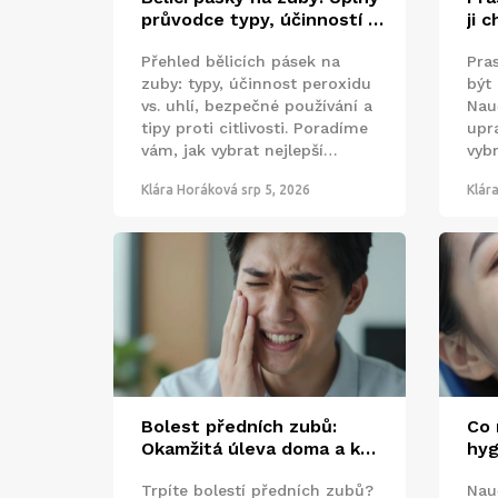
průvodce typy, účinností a
ji 
bezpečným používáním
děl
Přehled bělicích pásek na
Pra
po
zuby: typy, účinnost peroxidu
být
vs. uhlí, bezpečné používání a
Nau
tipy proti citlivosti. Poradíme
upra
vám, jak vybrat nejlepší
vyb
variantu pro váš úsměv.
och
Klára Horáková
srp 5, 2026
Klár
dal
Bolest předních zubů:
Co 
Okamžitá úleva doma a kdy
hyg
vyhledat lékaře
Kom
Trpíte bolestí předních zubů?
Nauč