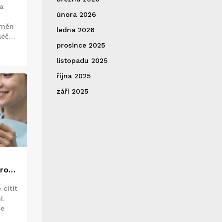
a
února 2026
změn
ledna 2026
léčby
prosince 2025
listopadu 2025
října 2025
září 2025
pro
cítit
í.
se