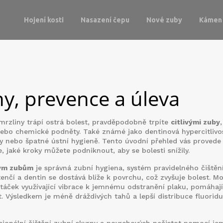
Hojení kosti
Nasazení čepu
Nové zuby
Kámen 
iny, prevence a úleva
zmrzliny trápí ostrá bolest, pravděpodobně trpíte
citlivými zuby
,
 nebo chemické podněty
. Také známé jako dentinová hypercitlivo
ny nebo špatné ústní hygieně. Tento úvodní přehled vás provede
že, jaké kroky můžete podniknout, aby se bolesti snížily.
vým zubům
je správná
zubní hygiena
,
systém pravidelného čištění
 tenčí a dentin se dostává blíže k povrchu, což zvyšuje bolest. M
rtáček využívající vibrace k jemnému odstranění plaku
, pomáhají 
st. Výsledkem je méně dráždivých tahů a lepší distribuce fluoridu