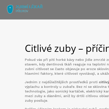
Citlivé zuby – příč
Pokud vás při pití horké kávy nebo jídle zmrzlé 
stavem, kdy dentinová tkáň reaguje na teplotní
zubní citlivost
se často objevuje po eroze sklovi
hlavními faktory, které citlivost vyvolávají, a uká
Jedním z nejdůležitějších prostředků proti
citli
výplachu a kontroly u zubaře
. Bez ní se sklovina
technologie, jako
sonický kartáček
,
elektrický ka
mezi zuby a dásněmi, aniž by drtili citlivou obla
zuby posiluje.