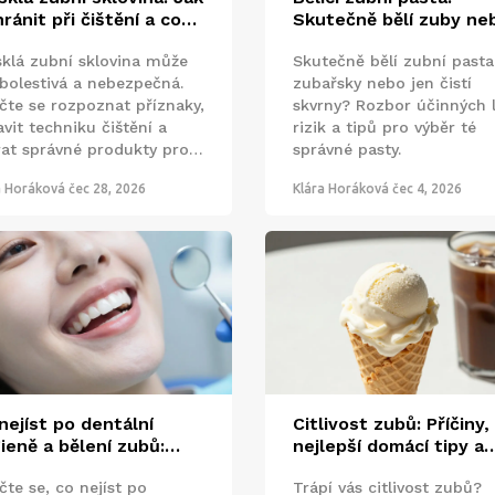
chránit při čištění a co
Skutečně bělí zuby ne
at, když už je
jen čistí? Úplný průvo
sklá zubní sklovina může
Skutečně bělí zubní pasta
škozená
 bolestivá a nebezpečná.
zubařsky nebo jen čistí
čte se rozpoznat příznaky,
skvrny? Rozbor účinných l
vit techniku čištění a
rizik a tipů pro výběr té
rat správné produkty pro
správné pasty.
ranu vašich zubů před
a Horáková
čec 28, 2026
Klára Horáková
čec 4, 2026
šími poškozeními.
nejíst po dentální
Citlivost zubů: Příčiny,
ieně a bělení zubů:
nejlepší domácí tipy a
pletní průvodce
profesionální léčba
te se, co nejíst po
Trápí vás citlivost zubů?