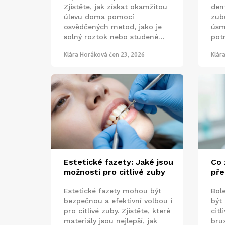
Zjistěte, jak získat okamžitou
den
úlevu doma pomocí
zubů
osvědčených metod, jako je
úsm
solný roztok nebo studené
pot
obklady. Přečtěte si, kdy je
zuby
Klára Horáková
čen 23, 2026
Klár
nutné vyhledat lékaře.
Estetické fazety: Jaké jsou
Co 
možnosti pro citlivé zuby
pře
zmí
Estetické fazety mohou být
Bol
bezpečnou a efektivní volbou i
být
pro citlivé zuby. Zjistěte, které
citl
materiály jsou nejlepší, jak
bru