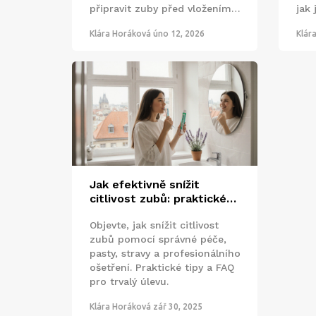
připravit zuby před vložením a
jak 
co dělat po vložení, abyste
Prev
Klára Horáková
úno 12, 2026
Klár
vyhnuli bolesti a zajišťovali
dlouhodobý výsledek.
Jak efektivně snížit
citlivost zubů: praktické
tipy a osvědčené metody
Objevte, jak snížit citlivost
zubů pomocí správné péče,
pasty, stravy a profesionálního
ošetření. Praktické tipy a FAQ
pro trvalý úlevu.
Klára Horáková
zář 30, 2025