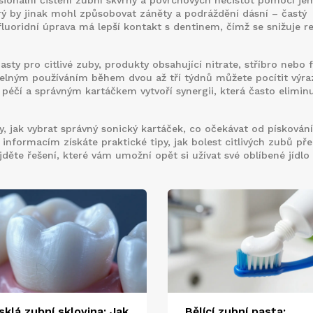
sionální čištění zubní skvrny a povrchových nečistot pomocí j
erý by jinak mohl způsobovat záněty a podráždění dásní – častý
a fluoridní úprava má lepší kontakt s dentinem, čímž se snižuje r
asty pro citlivé zuby
,
produkty obsahující nitrate, stříbro nebo f
delným používáním během dvou až tří týdnů můžete pocítit výra
 péčí a správným kartáčkem vytvoří synergii, která často elimin
, jak vybrat správný sonický kartáček, co očekávat od pískování
 informacím získáte praktické tipy, jak bolest citlivých zubů pře
jděte řešení, které vám umožní opět si užívat své oblíbené jídlo 
sklá zubní sklovina: Jak
Bělící zubní pasta: