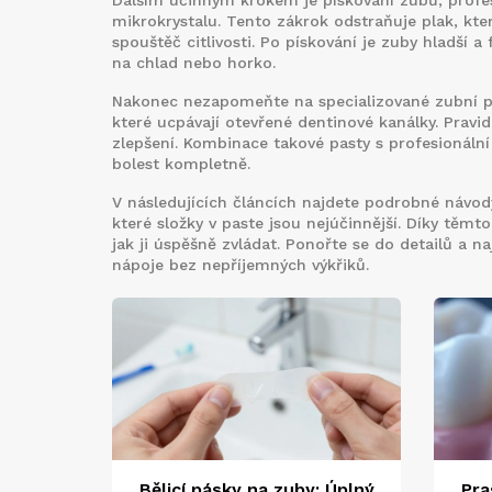
Dalším účinným krokem je
pískování zubů
,
profe
mikrokrystalu
. Tento zákrok odstraňuje plak, kt
spouštěč citlivosti. Po pískování je zuby hladší 
na chlad nebo horko.
Nakonec nezapomeňte na specializované
zubní p
které ucpávají otevřené dentinové kanálky
. Pravi
zlepšení. Kombinace takové pasty s profesionální
bolest kompletně.
V následujících článcích najdete podrobné návody
které složky v paste jsou nejúčinnější. Díky těmto
jak ji úspěšně zvládat. Ponořte se do detailů a na
nápoje bez nepříjemných výkřiků.
Bělicí pásky na zuby: Úplný
Pra