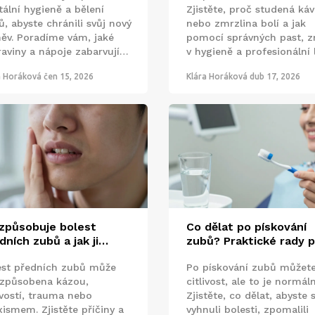
tální hygieně a bělení
Zjistěte, proč studená káv
, abyste chránili svůj nový
nebo zmrzlina bolí a jak
ěv. Poradíme vám, jaké
pomocí správných past, 
raviny a nápoje zabarvují
v hygieně a profesionální 
 a jak zmírnit citlivost.
získat úlevu.
a Horáková
čen 15, 2026
Klára Horáková
dub 17, 2026
způsobuje bolest
Co dělat po pískování
dních zubů a jak ji
zubů? Praktické rady 
rnit?
rychlé zotavení a
est předních zubů může
Po pískování zubů můžete 
dlouhodobou péči
 způsobena kázou,
citlivost, ale to je normáln
ivostí, trauma nebo
Zjistěte, co dělat, abyste 
xismem. Zjistěte příčiny a
vyhnuli bolesti, zpomalili