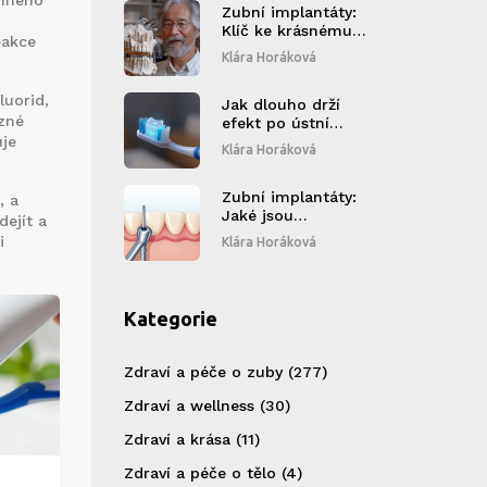
emného
Zubní implantáty:
Klíč ke krásnému
eakce
úsměvu a zdraví
Klára Horáková
vašich zubů
luorid,
Jak dlouho drží
zné
efekt po ústní
uje
hygieně? Vše, co
Klára Horáková
potřebujete vědět o
trvání čistoty zubů
Zubní implantáty:
, a
Jaké jsou
dejít a
alternativy a která
i
Klára Horáková
řešení fungují
nejlépe?
Kategorie
Zdraví a péče o zuby
(277)
Zdraví a wellness
(30)
Zdraví a krása
(11)
Zdraví a péče o tělo
(4)