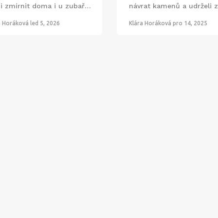
ji zmírnit doma i u zubaře.
návrat kamenů a udrželi 
ence je klíčová.
zdravé dlouho.
a Horáková
led 5, 2026
Klára Horáková
pro 14, 2025