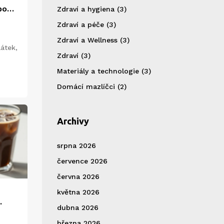
bo
Zdraví a hygiena
(3)
dce
Zdraví a péče
(3)
Zdraví a Wellness
(3)
átek,
Zdraví
(3)
Materiály a technologie
(3)
Domácí mazlíčci
(2)
Archivy
srpna 2026
července 2026
června 2026
května 2026
dubna 2026
března 2026