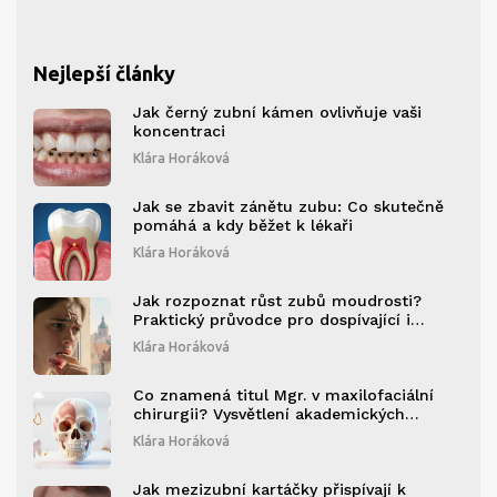
Nejlepší články
Jak černý zubní kámen ovlivňuje vaši
koncentraci
Klára Horáková
Jak se zbavit zánětu zubu: Co skutečně
pomáhá a kdy běžet k lékaři
Klára Horáková
Jak rozpoznat růst zubů moudrosti?
Praktický průvodce pro dospívající i
dospělé
Klára Horáková
Co znamená titul Mgr. v maxilofaciální
chirurgii? Vysvětlení akademických
stupňů
Klára Horáková
Jak mezizubní kartáčky přispívají k