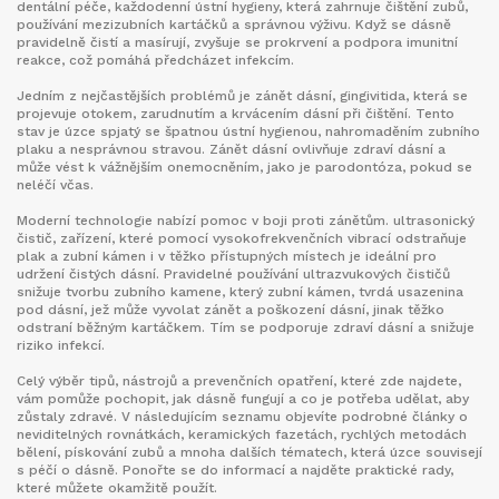
dentální péče
,
každodenní ústní hygieny, která zahrnuje čištění zubů,
používání mezizubních kartáčků a správnou výživu
. Když se dásně
pravidelně čistí a masírují, zvyšuje se prokrvení a podpora imunitní
reakce, což pomáhá předcházet infekcím.
Jedním z nejčastějších problémů je
zánět dásní
,
gingivitida, která se
projevuje otokem, zarudnutím a krvácením dásní při čištění
. Tento
stav je úzce spjatý se špatnou ústní hygienou, nahromaděním zubního
plaku a nesprávnou stravou. Zánět dásní ovlivňuje zdraví dásní a
může vést k vážnějším onemocněním, jako je parodontóza, pokud se
neléčí včas.
Moderní technologie nabízí pomoc v boji proti zánětům.
ultrasonický
čistič
,
zařízení, které pomocí vysokofrekvenčních vibrací odstraňuje
plak a zubní kámen i v těžko přístupných místech
je ideální pro
udržení čistých dásní. Pravidelné používání ultrazvukových čističů
snižuje tvorbu zubního kamene, který
zubní kámen
,
tvrdá usazenina
pod dásní, jež může vyvolat zánět a poškození dásní
, jinak těžko
odstraní běžným kartáčkem. Tím se podporuje zdraví dásní a snižuje
riziko infekcí.
Celý výběr tipů, nástrojů a prevenčních opatření, které zde najdete,
vám pomůže pochopit, jak dásně fungují a co je potřeba udělat, aby
zůstaly zdravé. V následujícím seznamu objevíte podrobné články o
neviditelných rovnátkách, keramických fazetách, rychlých metodách
bělení, pískování zubů a mnoha dalších tématech, která úzce souvisejí
s péčí o dásně. Ponořte se do informací a najděte praktické rady,
které můžete okamžitě použít.