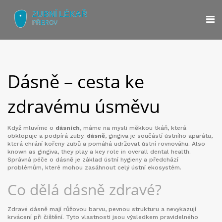
Dásně – cesta ke
zdravému úsměvu
Když mluvíme o
dásních
, máme na mysli měkkou tkáň, která
obklopuje a podpírá zuby.
dásně
,
gingiva je součástí ústního aparátu,
která chrání kořeny zubů a pomáhá udržovat ústní rovnováhu
. Also
known as
gingiva
, they play a key role in overall dental health.
Správná péče o dásně je základ ústní hygieny a předchází
problémům, které mohou zasáhnout celý ústní ekosystém.
Co dělá dásně zdravé?
Zdravé dásně mají růžovou barvu, pevnou strukturu a nevykazují
krvácení při čištění. Tyto vlastnosti jsou výsledkem pravidelného