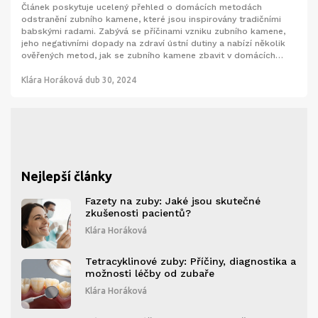
Článek poskytuje ucelený přehled o domácích metodách
odstranění zubního kamene, které jsou inspirovány tradičními
babskými radami. Zabývá se příčinami vzniku zubního kamene,
jeho negativními dopady na zdraví ústní dutiny a nabízí několik
ověřených metod, jak se zubního kamene zbavit v domácích
podmínkách. Tento článek je bohatý na praktické rady a
poukazuje na důležité aspekty ústní hygieny.
Klára Horáková
dub 30, 2024
Nejlepší články
Fazety na zuby: Jaké jsou skutečné
zkušenosti pacientů?
Klára Horáková
Tetracyklinové zuby: Příčiny, diagnostika a
možnosti léčby od zubaře
Klára Horáková