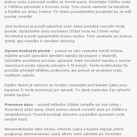
jedlou sodu a peroxid vodíku ve formě pasty. Smíchejte 1 lžičku sody
s 1 lžičkou peroxidu a trochou vody. Tuto pastu naneste na kartáček
a čistěte po dobu 2 minut. Po týdnu pravidelného používání by se měl
povlak zmenšit.
Jiná možnost je použít jablečný ocet, který pomáhá rozložit tvrdý
povlak. Opláchněte ústa roztokem (1 část octa na 2 části vody)
30 sekund a poté vypláchněte čistou vodou. Toto opakujte jen jednou
týdně, aby nedošlo k narušení skloviny.
Oprava drobných plomb
– pokud se vám vyskytne menší trhlina,
můžete použít speciální dentální lepidlo (dostupné v lékárně).
Vyčistěte postižený prostor, aplikujte malé množství lepidla a nechte
zaschnout podle návodu (obvykle 5‑10 minut). Tento krátkodobý fix
pomůže předejít většímu poškození, ale pokud se problém vrátí,
navštivte zubaře.
Dalším tipem je vyhnout se tvrdým, lepkavým potravinám (jako jsou
karamel či tvrdé bonbóny) po opravě. To dává materiálu čas vytvořit
pevné spojení.
Prevence kazu
– kromě běžného čištění zařaďte do své rutiny i
fluoridový ústní sprej. Stačí jednou denně rozetřít úste po čištění a
nevypláchnout. Fluorid posiluje sklovinu a pomáhá zpomalit vznik
nových kazů.
Nezanedbávejte také stravu. Omezte cukry a kyselé nápoje, které
podporují demineralizaci zubů. Místo toho sáhněte po čerstvém