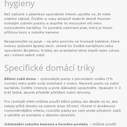
hygieny
Než začnete s jakýmkoli speciálním trikem, ujistěte se, že máte
stabilní základ. Čistěte si zuby alespoň dvakrát denně fluorem
bohatým zubním pastou a doplňte to mezizubní nití nebo
mezizubními kartáčky. To pomáhá odstranit plak, který je hlavní
příčinou kazu a zubního kamene.
Nezapomeňte na jazyk – na jeho povrchu se hromadí bakterie, které
mohou způsobit špatný dech. Jemně ho čistěte kartáčkem nebo
speciálním škrabkou. Krátký, ale pravidelný úklid zlepší nejen zdraví,
ale i vzhled vašich zubů.
Specifické domácí triky
Bělení zubů doma
– vyzkoušejte pastu s peroxidem vodíku (1 %
roztok) nebo jedlé sody smíchané s vodou. Naneste pastu na zubní
kartáček, čistěte 2 minuty a poté důkladně opláchněte. Opakujte 2–3
krát týdně, abyste předešli přetížení zubní skloviny.
Pro rychlejší efekt můžete použít bělicí pásky, ale dbejte na to, aby
nebyly příliš dlouho na zubech (max 30 min). Chcete-li dosáhnout
rovnoměrnějšího efektu, rozložte pásky po celé ploše předních zubů
a vyhněte se kontaktu s dásními oblastmi.
Odstranění zubního kamene a černého povlaku
– můžete použít