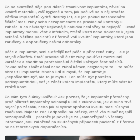
Co se skutečně děje pod dásní?
trvanlivost implantátu
,
závisí na
kvalitě materiálu, vaší hygieně a tom, jak pečlivě se o něj staráte
.
Většina implantátů vydrží desítky let, ale jen pokud nezanedbáte
čištění mezi zuby nebo nezapomenete na pravidelné kontroly u
zubaře. A co náklady? Nejlevnější nabídka není vždy ta nejlepší – levné
implantáty mohou vést k infekcím, ztrátě kosti nebo dokonce k jejich
selhání. Většina pacientů v Přerově volí kvalitní implantáty, které jsou
zaručeny a doporučeny našimi odborníky.
péče o implantát
,
není složitější než péče o přirozené zuby – ale je
stejně důležitá
.
Stačí pravidelně čistit zuby, používat mezizubní
kartáček a chodit na profesionální čištění každých šest měsíců.
Pokud máte zánět dásní nebo zubní kámen, neignorujte to – to může
ohrozit i implantát. Mnoho lidí si myslí, že implantát je
„nepoškoditelný“, ale to je mýtus. I on může být postižen
periimplantitidou, což je zánět kolem implantátu, který může vést ke
ztrátě kosti.
Co vám tyto články ukážou? Jak poznat, že je implantát přetočený,
proč některé implantáty selhávají u lidí s cukrovkou, jak dlouho trvá
hojení po zásahu, nebo jak si vybrat správnou kvalitu mezi různými
značkami. Najdete zde i odpovědi na otázky, které vás zubař nejspíš
nezodpověděl – protože je považuje za „samozřejmé“. Všechny
informace jsou založené na skutečných případech pacientů z Přerova,
ne na teoretických doporučeních.