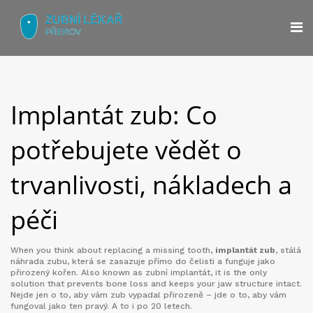
Implantát zub: Co
potřebujete vědět o
trvanlivosti, nákladech a
péči
When you think about replacing a missing tooth,
implantát zub
,
stálá
náhrada zubu, která se zasazuje přímo do čelisti a funguje jako
přirozený kořen
. Also known as
zubní implantát
, it is the only
solution that prevents bone loss and keeps your jaw structure intact.
Nejde jen o to, aby vám zub vypadal přirozeně – jde o to, aby vám
fungoval jako ten pravý. A to i po 20 letech.