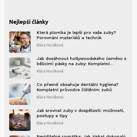
Nejlepší články
Která plomba je lepší pro vaše zuby?
Porovnání materiálů a technik
Klára Horáková
Jak dosáhnout hollywoodského úsměvu s
bělicími pásky na zuby: Kompletní
průvodce
Klára Horáková
Co přesně obsahuje dentální hygiena?
Kompletní průvodce čištěním zubů
Klára Horáková
Jak srovnat zuby v dospělosti: možnosti,
postupy a tipy
Klára Horáková
Neviditelné rovnátka: Jak získat dokonalý