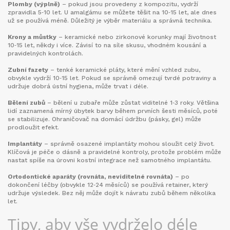
Plomby (výplně)
– pokud jsou provedeny z kompozitu, vydrží
zpravidla 5‑10 let. U amalgámu se můžete těšit na 10‑15 let, ale dnes
už se používá méně. Důležitý je výběr materiálu a správná technika.
Krony a můstky
– keramické nebo zirkonové korunky mají životnost
10‑15 let, někdy i více. Závisí to na síle skusu, vhodném kousání a
pravidelných kontrolách.
Zubní fazety
– tenké keramické pláty, které mění vzhled zubu,
obvykle vydrží 10‑15 let. Pokud se správně omezují tvrdé potraviny a
udržuje dobrá ústní hygiena, může trvat i déle.
Bělení zubů
– bělení u zubaře může zůstat viditelné 1‑3 roky. Většina
lidí zaznamená mírný úbytek barvy během prvních šesti měsíců, poté
se stabilizuje. Ohraničovač na domácí údržbu (pásky, gel) může
prodloužit efekt.
Implantáty
– správně osazené implantáty mohou sloužit celý život.
Klíčová je péče o dásně a pravidelné kontroly, protože problém může
nastat spíše na úrovni kostní integrace než samotného implantátu.
Ortodontické aparáty (rovnáta, neviditelné rovnáta)
– po
dokončení léčby (obvykle 12‑24 měsíců) se používá retainer, který
udržuje výsledek. Bez něj může dojít k návratu zubů během několika
let.
Tipy, aby vše vydrželo déle