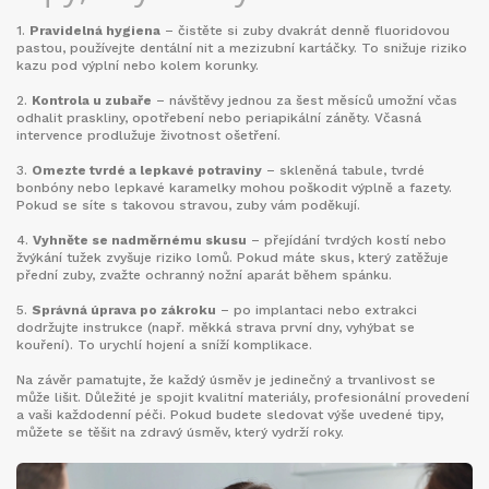
1.
Pravidelná hygiena
– čistěte si zuby dvakrát denně fluoridovou
pastou, používejte dentální nit a mezizubní kartáčky. To snižuje riziko
kazu pod výplní nebo kolem korunky.
2.
Kontrola u zubaře
– návštěvy jednou za šest měsíců umožní včas
odhalit praskliny, opotřebení nebo periapikální záněty. Včasná
intervence prodlužuje životnost ošetření.
3.
Omezte tvrdé a lepkavé potraviny
– skleněná tabule, tvrdé
bonbóny nebo lepkavé karamelky mohou poškodit výplně a fazety.
Pokud se síte s takovou stravou, zuby vám poděkují.
4.
Vyhněte se nadměrnému skusu
– přejídání tvrdých kostí nebo
žvýkání tužek zvyšuje riziko lomů. Pokud máte skus, který zatěžuje
přední zuby, zvažte ochranný nožní aparát během spánku.
5.
Správná úprava po zákroku
– po implantaci nebo extrakci
dodržujte instrukce (např. měkká strava první dny, vyhýbat se
kouření). To urychlí hojení a sníží komplikace.
Na závěr pamatujte, že každý úsměv je jedinečný a trvanlivost se
může lišit. Důležité je spojit kvalitní materiály, profesionální provedení
a vaši každodenní péči. Pokud budete sledovat výše uvedené tipy,
můžete se těšit na zdravý úsměv, který vydrží roky.