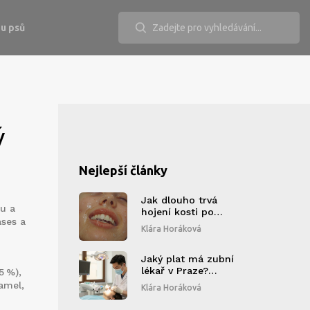
u psů
ý
Nejlepší články
Jak dlouho trvá
ku a
hojení kosti po
ases a
extrakci zubů?
Klára Horáková
Jaký plat má zubní
lékař v Praze?
5 %),
Současné údaje pro
amel,
Klára Horáková
rok 2026