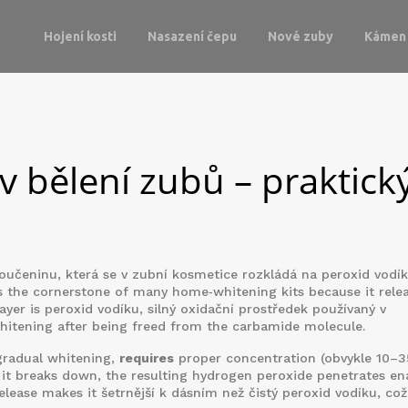
Hojení kosti
Nasazení čepu
Nové zuby
Kámen 
 bělení zubů – praktick
sloučeninu, která se v zubní kosmetice rozkládá na peroxid vodí
 is the cornerstone of many home‑whitening kits because it rele
ayer is
peroxid vodíku
,
silný oxidační prostředek používaný v
whitening after being freed from the carbamide molecule.
gradual whitening,
requires
proper concentration (obvykle 10–3
n it breaks down, the resulting hydrogen peroxide penetrates en
elease makes it šetrnější k dásním než čistý peroxid vodíku, což