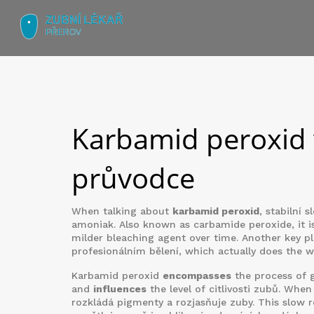
Karbamid peroxid v
průvodce
When talking about
karbamid peroxid
,
stabilní 
amoniak
. Also known as
carbamide peroxide
, it
milder bleaching agent over time. Another key pl
profesionálním bělení
, which actually does the 
Karbamid peroxid
encompasses
the process of 
and
influences
the level of citlivosti zubů. Whe
rozkládá pigmenty a rozjasňuje zuby. This slow r