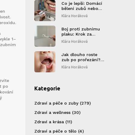
Co je lepší: Domácí
bělení zubů nebo
en
bělení u zubaře?
Klára Horáková
ivost.
eroxidu.
Boj proti zubnímu
á
plaku: Krok za
vykle 1–
krokem
Klára Horáková
zubním
Jak dlouho roste
zub po prořezání?
Skutečné časy růstu
Klára Horáková
a vliv kompozitních
fazet
zvíte
t po
Kategorie
kování
ý
Zdraví a péče o zuby
(279)
Zdraví a wellness
(30)
Zdraví a krása
(11)
Zdraví a péče o tělo
(4)