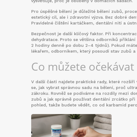
vysvětluje, proč je oblíbený v domácích sadách.
Pro úspěšné bělení je důležité
bělení zubů
,
proce
estetický cíl, ale i zdravotní výzva. Bez dobré den
Pravidelné čištění kartáčkem, dentální nití a ús
Bezpečnost je další klíčový faktor. Při koncentra
dehydratace. Proto se většina odborníků přiklán
2 hodiny denně po dobu 2–4 týdnů). Pokud máte c
lékařem
,
odborníkem, který posoudí stav zubů a
Co můžete očekávat v
V další části najdete praktické rady, které rozší
se, jak vybrat správnou sadu na bělení, proč ultra
zákroku. Rovněž se podíváme na rozdíly mezi dom
zubů a jak správně používat dentální zrcátko při
pohled, takže budete vědět, co od karbamid pero