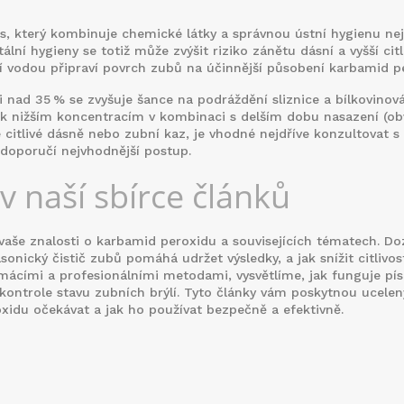
s, který kombinuje chemické látky a správnou ústní hygienu
nej
tální hygieny se totiž může zvýšit riziko zánětu dásní a vyšší citl
tní vodou připraví povrch zubů na účinnější působení karbamid p
ci nad 35 % se zvyšuje šance na podráždění sliznice a bílkovinov
í k nižším koncentracím v kombinaci s delším dobu nasazení (ob
itlivé dásně nebo zubní kaz, je vhodné nejdříve konzultovat s
 doporučí nejvhodnější postup
.
 naší sbírce článků
ří vaše znalosti o karbamid peroxidu a souvisejících tématech. Do
sonický čistič zubů pomáhá udržet výsledky, a jak snížit citlivos
ácími a profesionálními metodami, vysvětlíme, jak funguje pís
 kontrole stavu zubních brýlí. Tyto články vám poskytnou ucelen
xidu očekávat a jak ho používat bezpečně a efektivně.