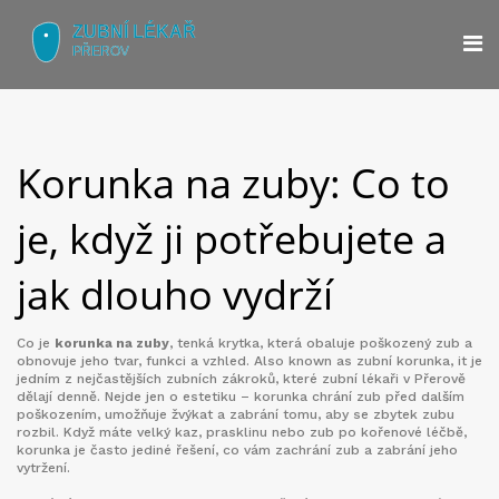
Korunka na zuby: Co to
je, když ji potřebujete a
jak dlouho vydrží
Co je
korunka na zuby
,
tenká krytka, která obaluje poškozený zub a
obnovuje jeho tvar, funkci a vzhled
. Also known as
zubní korunka
, it je
jedním z nejčastějších zubních zákroků, které zubní lékaři v Přerově
dělají denně.
Nejde jen o estetiku – korunka chrání zub před dalším
poškozením, umožňuje žvýkat a zabrání tomu, aby se zbytek zubu
rozbil. Když máte velký kaz, prasklinu nebo zub po kořenové léčbě,
korunka je často jediné řešení, co vám zachrání zub a zabrání jeho
vytržení.