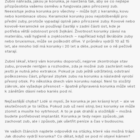
Zubní náhrada
,
jakou je korunka, je navržená tak, aby se co nejlépe
přizpůsobila vašemu úsměvu a fungovala jako přirozený zub
.
Neexistuje jedna korunka pro všechny – může být z keramiky, kovu
nebo kombinace obou. Keramické korunky jsou nejoblíbenější pro
přední zuby, protože vypadají úplně jako přirozené zuby. Kovové nebo
kovově-keramické se používají častěji v zadní části úst, kde je
potřeba větší odolnost proti žvýkání. Životnost korunky závisí na
materiálu, vaší hygieně a zvyklostech – například když škrábáte zuby
nebo bruxismus, může se poškodit dříve. V průměru vydrží 10 až 15
let, ale mnoho lidí má korunky i 20 let a déle, pokud se o ně pečlivě
starají.
Zubní lékař
,
který vám korunku doporučí, nejprve zkontroluje stav
zubu, provede rentgen a rozhodne, zda je možné zub zachránit nebo
jestli je nutná jeho extrakce
.
Pokud je zub ještě udržitelný, odstraní
poškozenou část, připraví zbytek zubu na korunku a následně vyrobí
přesný otisk. Po několika dnech vám korunku nalepí. Není to složitý
zákrok, ale vyžaduje přesnost – špatně připravená korunka může vést
k zánětům dásní nebo kariés pod ní.
Nejčastější chyba? Lidé si myslí, že korunka je jen krásný kryt – ale ve
skutečnosti je to léčba. Pokud zub už není silný, bez korunky se může
zlomit a musíte ho vytrhnout. A to je pak drahší a složitější – možná
budete potřebovat implantát. Korunka je tedy nejen způsob, jak
zachovat zub, ale i způsob, jak ušetřit peníze a čas v budoucnu.
Ve vašich článcích najdete odpovědi na otázky, které vás možná trápí:
Jak dlouho vydrží korunka? Co dělat, když se pod ní objeví kámen?