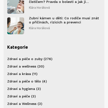
čističem? Pravda o bolesti a jak ji
minimalizovat
Klára Horáková
Zubní kámen u dětí: Co rodiče musí znát
o příčinách, rizicích a prevenci
Klára Horáková
Kategorie
Zdraví a péče o zuby
(276)
Zdraví a wellness
(30)
Zdraví a krása
(11)
Zdraví a péče o tělo
(4)
Zdraví a hygiena
(3)
Zdraví a péče
(3)
Zdraví a Wellness
(3)