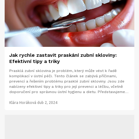
Jak rychle zastavit praskání zubní skloviny:
Efektivní tipy a triky
Prasklá zubní sklovina je problém, který může vést k řadě
komplikací v ústní péči. Tento článek se zabývá příčinami,
prevencí a řešením problému prasklé zubní skloviny. Jsou zde
nabízeny efektivní tipy a triky pro její prevenci a léčbu, včetně
doporučení pro správnou ústní hygienu a dietu. Představujeme
rozmanité metody, jak opravit a chránit zubní sklovinu pro
zdravý úsměv.
Klára Horáková
dub 2, 2024