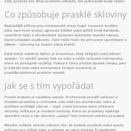
stát, protože čím dříve problém odhalíte, tím jednodušší bude řešení.
Co způsobuje prasklé skloviny
Nejčastější příčiny jsou mechanické úrazy (např. kousnutí tvrdého
jídla, sportovní úrazy), agresivní čištění zubů (příliš tvrdý kartáček,
nadměrný tlak) a dlouhodobé vystavení kyselinám (kyselé nápoje,
časté přejídání sladkostí). Také může hrát roli přirozené opotřebení s
věkem – sklovina se časem stává křehčí.
Další méně viditelný faktor je bruxismus, tedy skřípání zubů během
spánku. To vytváří vysoký tlak na zuby a může způsobit mikroprahy,
které se postupně rozšiřují. Pokud k tomu přidáte špatné návyky, jako
je žvýkání ledu nebo konzumace tvrdých bonbónů, je
pravděpodobnost prasklin vysoká.
Jak se s tím vypořádat
Prvním krokem je návštěva zubaře. Profesionál prověří velikost a
hloubku praskliny a rozhodne, zda stačí jen plombovat, nebo je
potřeba složitější zákrok – např. zubní korunka nebo infiltrace
skloviny. Infiltrace je moderní metoda, která do praskliny injektuje
speciální resin a tak sklovinu „zalepí“ bez nutnosti velkého broušení.
Mezitím můžete zmírnit citlivost tím, že budete používat zubní pastu
určenou pro citlivé zuby a vyhnete se velmi horkým či studeným