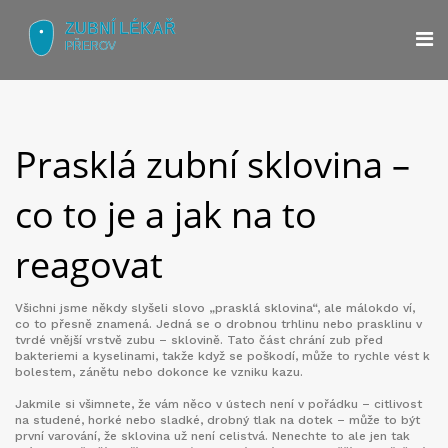
Prasklá zubní sklovina –
co to je a jak na to
reagovat
Všichni jsme někdy slyšeli slovo „prasklá sklovina“, ale málokdo ví,
co to přesně znamená. Jedná se o drobnou trhlinu nebo prasklinu v
tvrdé vnější vrstvě zubu – sklovině. Tato část chrání zub před
bakteriemi a kyselinami, takže když se poškodí, může to rychle vést k
bolestem, zánětu nebo dokonce ke vzniku kazu.
Jakmile si všimnete, že vám něco v ústech není v pořádku – citlivost
na studené, horké nebo sladké, drobný tlak na dotek – může to být
první varování, že sklovina už není celistvá. Nenechte to ale jen tak