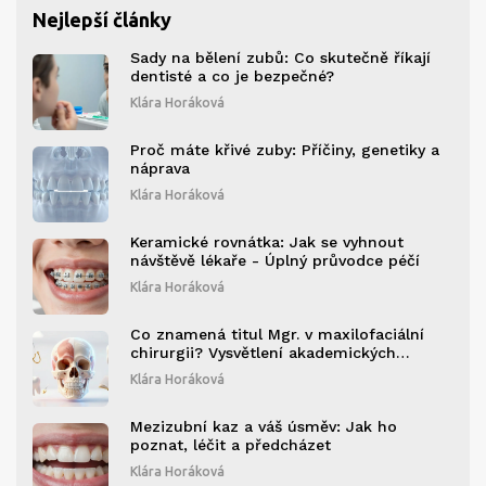
Nejlepší články
Sady na bělení zubů: Co skutečně říkají
dentisté a co je bezpečné?
Klára Horáková
Proč máte křivé zuby: Příčiny, genetiky a
náprava
Klára Horáková
Keramické rovnátka: Jak se vyhnout
návštěvě lékaře - Úplný průvodce péčí
Klára Horáková
Co znamená titul Mgr. v maxilofaciální
chirurgii? Vysvětlení akademických
stupňů
Klára Horáková
Mezizubní kaz a váš úsměv: Jak ho
poznat, léčit a předcházet
Klára Horáková