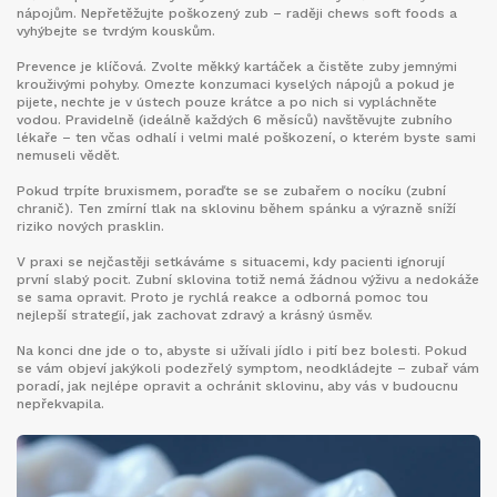
nápojům. Nepřetěžujte poškozený zub – raději chews soft foods a
vyhýbejte se tvrdým kouskům.
Prevence je klíčová. Zvolte měkký kartáček a čistěte zuby jemnými
krouživými pohyby. Omezte konzumaci kyselých nápojů a pokud je
pijete, nechte je v ústech pouze krátce a po nich si vypláchněte
vodou. Pravidelně (ideálně každých 6 měsíců) navštěvujte zubního
lékaře – ten včas odhalí i velmi malé poškození, o kterém byste sami
nemuseli vědět.
Pokud trpíte bruxismem, poraďte se se zubařem o nocíku (zubní
chranič). Ten zmírní tlak na sklovinu během spánku a výrazně sníží
riziko nových prasklin.
V praxi se nejčastěji setkáváme s situacemi, kdy pacienti ignorují
první slabý pocit. Zubní sklovina totiž nemá žádnou výživu a nedokáže
se sama opravit. Proto je rychlá reakce a odborná pomoc tou
nejlepší strategií, jak zachovat zdravý a krásný úsměv.
Na konci dne jde o to, abyste si užívali jídlo i pití bez bolesti. Pokud
se vám objeví jakýkoli podezřelý symptom, neodkládejte – zubař vám
poradí, jak nejlépe opravit a ochránit sklovinu, aby vás v budoucnu
nepřekvapila.