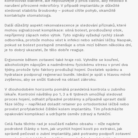
kontrolovat bakterie, ale nepoužívejte ji příliš často, aby nedošlo k
narušení přirozené mikroflóry. V případě implantátu je důležité
sledovat stabilitu šroubovky – pokud cítíte pohyb, okamžitě
kontaktujte stomatologa.
Další důležitý aspekt rekonvalescence je sledování příznaků, které
mohou signalizovat komplikace: silná bolest, prodloužený otok,
nepříjemný zápach nebo výtok. Tyto signály vyžadují rychlý zásah
odborníka, protože mohou vést k infekci nebo selhání léčby. Naopak,
pokud se bolest postupně zmenšuje a otok mizí během několika dní,
je to dobrý ukazatel, že tělo dobře reaguje.
Ergonomie během zotavení také hraje roli. Vyhněte se kouření,
alkoholickým nápojům a nadměrnému fyzickému stresu v první dva
týdny, protože tyto faktory prodlužují hojení. Dostatek spánku a
hydratace podporují regeneraci buněk. Ideální je spát s hlavou mírně
zvýšenou, aby se snížil tlakově na oblast zákroku.
V dlouhodobém horizontu pomáhá pravidelná kontrola u zubního
lékaře. Kontrolní návštěvy po 1, 3 a 6 týdnech umožňují sledovat
proces hojení, odhalit případné problémy a případně upravit další
fáze léčby – například doladit retainer po ortodontické léčbě nebo
provést profylaktické čištění kolem implantátu. Tím předcházíte
opakování komplikací a udržujete úsměv zdravý a funkční.
Celá řada těchto rad je součástí našeho obsahu – níže najdete
podrobné články o tom, jak urychlit hojení kosti po extrakci, jak
správně pečovat o zubní implantáty, jaké potraviny podpoří zotavení