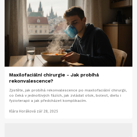
Maxilofaciální chirurgie - Jak probíhá
rekonvalescence?
Zjistěte, jak probíhá rekonvalescence po maxilofaciální chirurgii,
co čeká v jednotlivých fázích, jak zvládat otok, bolest, dietu i
fyzioterapii a jak předcházet komplikacím.
Klára Horáková
zář 28, 2025