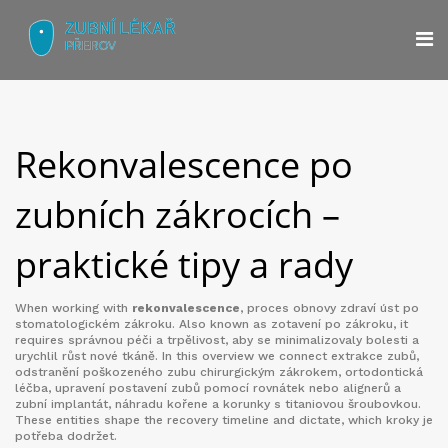
Rekonvalescence po
zubních zákrocích –
praktické tipy a rady
When working with
rekonvalescence
,
proces obnovy zdraví úst po
stomatologickém zákroku
. Also known as
zotavení po zákroku
, it
requires správnou péči a trpělivost, aby se minimalizovaly bolesti a
urychlil růst nové tkáně. In this overview we connect
extrakce zubů
,
odstranění poškozeného zubu chirurgickým zákrokem
,
ortodontická
léčba
,
upravení postavení zubů pomocí rovnátek nebo alignerů
a
zubní implantát
,
náhradu kořene a korunky s titaniovou šroubovkou
.
These entities shape the recovery timeline and dictate, which kroky je
potřeba dodržet.