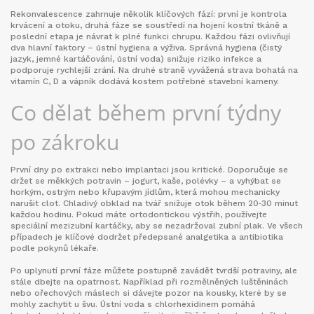
Rekonvalescence zahrnuje několik klíčových fází: první je kontrola
krvácení a otoku, druhá fáze se soustředí na hojení kostní tkáně a
poslední etapa je návrat k plné funkci chrupu. Každou fázi ovlivňují
dva hlavní faktory – ústní hygiena a výživa. Správná hygiena (čistý
jazyk, jemné kartáčování, ústní voda) snižuje riziko infekce a
podporuje rychlejší zrání. Na druhé straně vyvážená strava bohatá na
vitamín C, D a vápník dodává kostem potřebné stavební kameny.
Co dělat během první týdny
po zákroku
První dny po extrakci nebo implantaci jsou kritické. Doporučuje se
držet se měkkých potravin – jogurt, kaše, polévky – a vyhýbat se
horkým, ostrým nebo křupavým jídlům, která mohou mechanicky
narušit clot. Chladivý obklad na tvář snižuje otok během 20‑30 minut
každou hodinu. Pokud máte ortodontickou výstřih, používejte
speciální mezizubní kartáčky, aby se nezadržoval zubní plak. Ve všech
případech je klíčové dodržet předepsané analgetika a antibiotika
podle pokynů lékaře.
Po uplynutí první fáze můžete postupně zavádět tvrdší potraviny, ale
stále dbejte na opatrnost. Například při rozmělněných luštěninách
nebo ořechových máslech si dávejte pozor na kousky, které by se
mohly zachytit u švu. Ústní voda s chlorhexidinem pomáhá