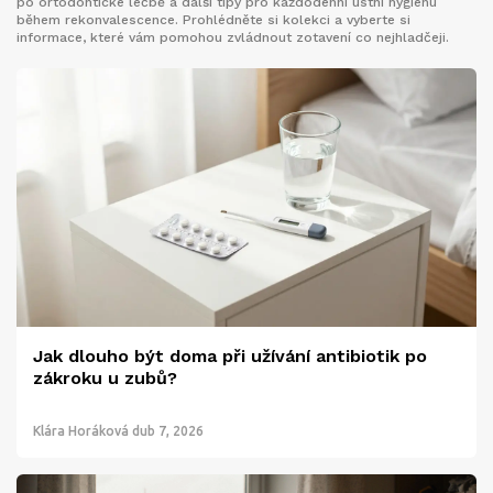
po ortodontické léčbě a další tipy pro každodenní ústní hygienu
během rekonvalescence. Prohlédněte si kolekci a vyberte si
informace, které vám pomohou zvládnout zotavení co nejhladčeji.
Jak dlouho být doma při užívání antibiotik po
zákroku u zubů?
Klára Horáková
dub 7, 2026