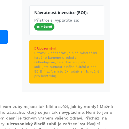
Návratnost investice (ROI):
Přístroj si vyplatíte za:
15 měsíců
Upozornění:
Ultrazvuk nenahrazuje plné odstranění
tvrdého kamene u zubaře.
Odhadujeme, že s domácí péčí
snižujete nutnost plného čištění o cca
50 % (např. místo 2x ročně jen 1x ročně
pro kontrolu).
ní vám zuby nejsou tak bílé a svěží, jak by mohly? Možná
ého zápachu, který se jen tak nevypláchne. Není to jen o
m dásní je tichým vrahem vašeho zdraví. Přichází na
hry:
ultrasonický čistič zubů
je
zařízení využívající