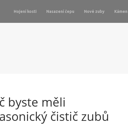
Hojení kosti
Nasazení čepu
Nové zuby
Kámen 
č byste měli
asonický čistič zubů