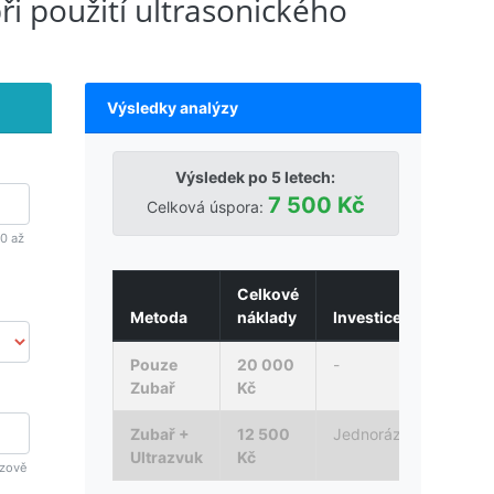
ři použití ultrasonického
Výsledky analýzy
Výsledek po
5
letech:
7 500 Kč
Celková úspora:
0 až
Celkové
Metoda
náklady
Investice
Pouze
20 000
-
Zubař
Kč
Zubař +
12 500
Jednorázová
Ultrazvuk
Kč
ázově