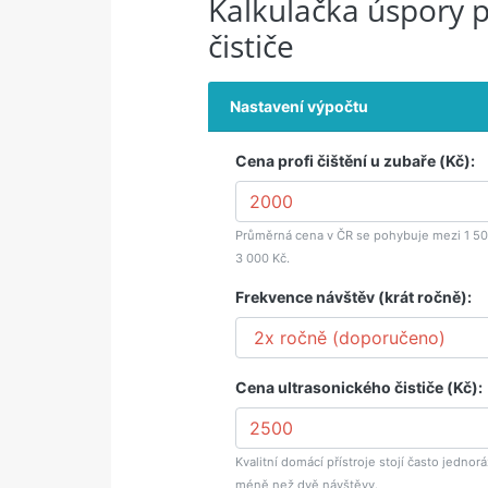
Kalkulačka úspory p
čističe
Nastavení výpočtu
Cena profi čištění u zubaře (Kč):
Průměrná cena v ČR se pohybuje mezi 1 50
3 000 Kč.
Frekvence návštěv (krát ročně):
Cena ultrasonického čističe (Kč):
Kvalitní domácí přístroje stojí často jednor
méně než dvě návštěvy.