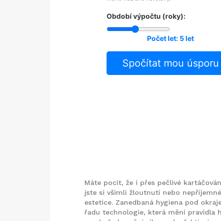
Období výpočtu (roky):
Počet let:
5 let
Spočítat mou úsporu
Máte pocit, že i přes pečlivé kartáčová
jste si všimli žloutnutí nebo nepříjemn
estetice. Zanedbaná hygiena pod okraje
řadu technologie, která mění pravidla 