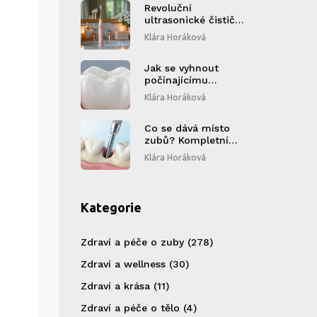
Revoluční
ultrasonické čističe
zubů: Cesta ke
Klára Horáková
zdravým dásním
Jak se vyhnout
počínajícímu
zubnímu kazu:
Klára Horáková
Praktické tipy pro
zdravé zuby
Co se dává místo
zubů? Kompletní
přehled náhrad:
Klára Horáková
korunky, implantáty
a fazety
Kategorie
Zdraví a péče o zuby
(278)
Zdraví a wellness
(30)
Zdraví a krása
(11)
Zdraví a péče o tělo
(4)