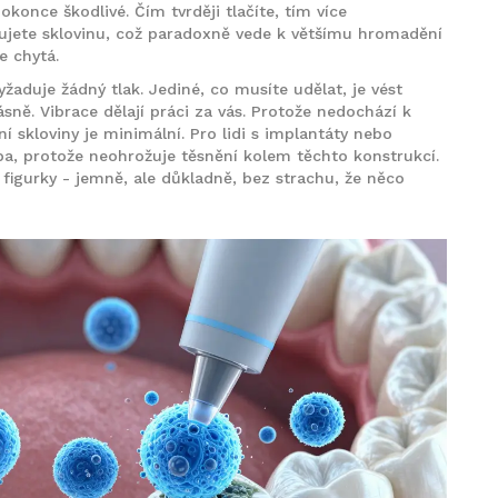
okonce škodlivé. Čím tvrději tlačíte, tím více
ujete sklovinu, což paradoxně vede k většímu hromadění
e chytá.
vyžaduje žádný tlak. Jediné, co musíte udělat, je vést
sně. Vibrace dělají práci za vás. Protože nedochází k
 skloviny je minimální. Pro lidi s implantáty nebo
ba, protože neohrožuje těsnění kolem těchto konstrukcí.
é figurky - jemně, ale důkladně, bez strachu, že něco