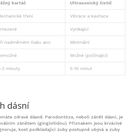
ěžný kartáč
Ultrasonický čistič
echanické tření
Vibrace a kavitace
mezené
Vynikající
ři nadměrném tlaku ano
Minimální
emožné
Možné (počínající)
-3 minuty
5-10 minut
ch dásní
máte zdravé dásně. Parodontóza, neboli zánět dásní, je
nálním zánětem (gingivitidou). Příznakem jsou krvácivé
ignoruje, kost podkládající zuby postupně ubývá a zuby