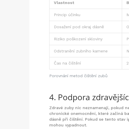
Vlastnost
B
Princip účinku
M
Dosažení pod okraj dásně
O
Riziko poškození skloviny
P
Odstranění zubního kamene
N
Čas na čištění
2
Porovnání metod čištění zubů
4. Podpora zdravější
Zdravé zuby nic neznamenají, pokud ne
chronické onemocnění, které začíná ba
dásně při čištění. Pokud se tento stav 
mohou vypadnout.