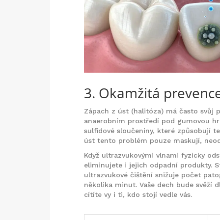
3. Okamžitá prevenc
Zápach z úst (halitóza) má často svůj p
anaerobním prostředí pod gumovou hra
sulfidové sloučeniny, které způsobují 
úst tento problém pouze maskují, neods
Když ultrazvukovými vlnami fyzicky odst
eliminujete i jejich odpadní produkty. S
ultrazvukové čištění snižuje počet pat
několika minut. Vaše dech bude svěží d
cítíte vy i ti, kdo stojí vedle vás.