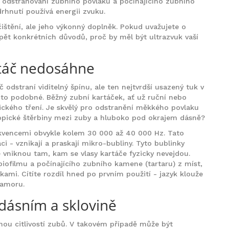
u odstraňování zubního povlaku a počínajícího zubního
drhnutí používá energii zvuku.
čištění, ale jeho výkonný doplněk. Pokud uvažujete o
je pět konkrétních důvodů, proč by měl být ultrazvuk vaší
artáč nedosáhne
 odstraní viditelný špínu, ale ten nejtvrdší usazený tuk v
e to podobné. Běžný zubní kartáček, ať už ruční nebo
ického tření. Je skvělý pro odstranění měkkého povlaku
kopické štěrbiny mezi zuby a hluboko pod okrajem dásně?
ekvencemi obvykle kolem
30 000 až 40 000 Hz
. Tato
aci - vznikají a praskají mikro-bubliny. Tyto bublinky
é vniknou tam, kam se vlasy kartáče fyzicky nevejdou.
biofilmu a počínajícího zubního kamene (tartaru) z míst,
kami. Cítíte rozdíl hned po prvním použití - jazyk klouže
ramoru.
m dásním a sklovině
enou citlivostí zubů. V takovém případě může být