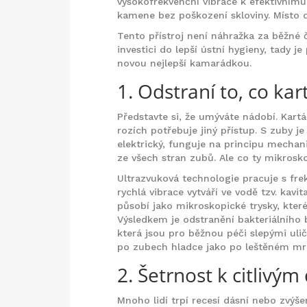
vysokofrekvenční vibrace k efektivním
kamene bez poškození skloviny
. Místo 
Tento přístroj není náhražka za běžné 
investici do lepší ústní hygieny, tady 
novou nejlepší kamarádkou.
1. Odstraní to, co k
Představte si, že umýváte nádobí. Kartáč
rozích potřebuje jiný přístup. S zuby j
elektrický, funguje na principu mechan
ze všech stran zubů. Ale co ty mikros
Ultrazvuková technologie
pracuje s fr
rychlá vibrace vytváří ve vodě tzv. kavit
působí jako mikroskopické trysky, kter
Výsledkem je odstranění bakteriálního 
která jsou pro běžnou péči slepými ulič
po zubech hladce jako po leštěném m
2. Šetrnost k citlivý
Mnoho lidí trpí recesí dásní nebo zvýš