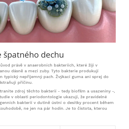
e špatného dechu
ůvod právě v anaerobních bakteriích, které žijí v
nou dásně a mezi zuby. Tyto bakterie produkují
ten typický nepříjemný pach. Žvýkací guma ani sprej do
traňují příčinu.
raníte zdroj těchto bakterií - tedy biofilm a usazeniny -,
tudie v oblasti periodontologie ukazují, že pravidelné
ogenních bakterií v dutině ústní o desítky procent během
louhodobě, ne jen na pár hodin. Je to čistota, kterou