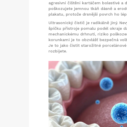
agresivní čištění kartáčem bolestivé a d
poškozujete jemnou tkáň dásně a erod
plakatu, protože drsnější povrch ho lép
Ultrasonický čistič je radikálně jiný. Ne
špičku přístroje pomalu podél okraje dá
mechanickému drhnutí, riziko poškození
korunkami je to obzvlášť bezpečná vol
Je to jako čistit starožitné porcelánov
rozbijete.