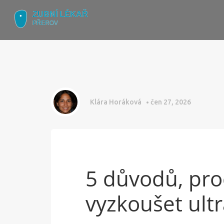
Klára Horáková
čen 27, 2026
5 důvodů, pro
vyzkoušet ultr