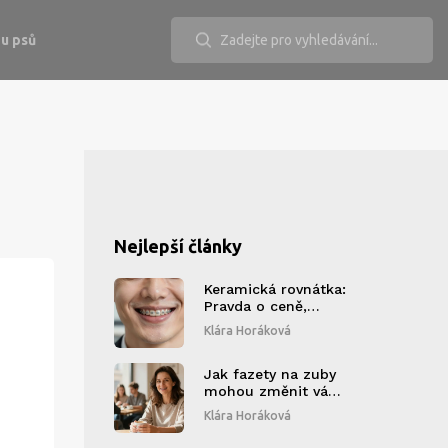
u psů
Nejlepší články
Keramická rovnátka:
Pravda o ceně,
údržbě a životě s
Klára Horáková
neviditelnými
bruskami
Jak fazety na zuby
mohou změnit váš
život: od estetiky k
Klára Horáková
sebevědomí