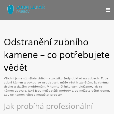
Odstranění zubního
kamene – co potřebujete
vědět
Všichni jsme už někdy viděli na zrcátku šedý obklad na zubech. To je
zubní kámen a pokud se neodstraní, může vést k zánětům, špatnému
dechu a dalším problémům. V tomto článku vám ukážeme, jak se
kámen zbavuje, jaké jsou nejčastější metody a co můžete dělat doma,
aby se kameni vůbec neudělal prostor.
Jak probíhá profesionální