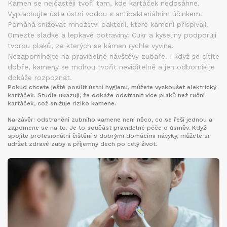
Kámen se nejčastěji tvoří tam, kde kartáček nedosáhne.
Vyplachujte ústa ústní vodou s antibakteriálním účinkem.
Pomáhá snižovat množství bakterií, které kameni přispívají.
Omezte sladké a lepkavé potraviny. Cukr a kyseliny podporují
tvorbu plaků, ze kterých se kámen rychle vyvine.
Nezapomínejte na pravidelné návštěvy zubaře. I když se cítíte
dobře, kameny se mohou tvořit neviditelně a jen odborník je
dokáže rozpoznat.
Pokud chcete ještě posílit ústní hygienu, můžete vyzkoušet elektrický
kartáček. Studie ukazují, že dokáže odstranit více plaků než ruční
kartáček, což snižuje riziko kamene.
Na závěr: odstranění zubního kamene není něco, co se řeší jednou a
zapomene se na to. Je to součást pravidelné péče o úsměv. Když
spojíte profesionální čištění s dobrými domácími návyky, můžete si
udržet zdravé zuby a příjemný dech po celý život.