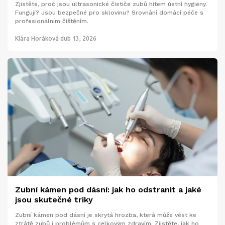
Zjistěte, proč jsou ultrasonické čističe zubů hitem ústní hygieny.
Fungují? Jsou bezpečné pro sklovinu? Srovnání domácí péče s
profesionálním čištěním.
Klára Horáková
dub 13, 2026
Zubní kámen pod dásní: jak ho odstranit a jaké
jsou skutečné triky
Zubní kámen pod dásní je skrytá hrozba, která může vést ke
ztrátě zubů i problémům s celkovým zdravím. Zjistěte, jak ho