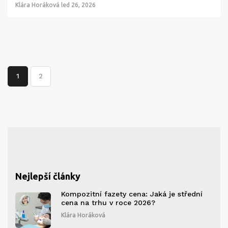
Klára Horáková
led 26, 2026
1
2
Nejlepší články
Kompozitní fazety cena: Jaká je střední
cena na trhu v roce 2026?
Klára Horáková