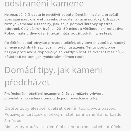
odstranění kamene
Nejbezpečnější cesta je navštívit zubaře. Dentální hygiena provádí
speciální nástroje – ultrazvukový scaler a ruční škrabky. Ultrazvuk
rozbije kamenné usazeniny, pak se je pomocí škrabky opatrně
odstraní. Celý zákrok trvá jen 20–30 minut a většinou není bolestivý.
Pokud máte citlivé dásně, lékař může použít lokální anestezii.
Po čištění zubař obvykle provede leštění, aby povrch zubů byl hladký
a méně náchylný k zachycení nových usazenin. Tento postup se
nazývá profilaxe a doporučuje se každých šest až dvanáct měsíců, v
závislosti na tom, jak rychle vám kámen roste.
Domácí tipy, jak kameni
předcházet
Profesionální ošetření neznamená, že se můžete vyhýbat
pravidelnému čištění doma. Zde jsou osvědčené triky:
Čistěte zuby alespoň dvakrát denně fluoridovou pastou.
Používejte kartáček s měkkými štětinami a měňte ho každé
3 měsíce.
Mezi zuby používejte dentální nit nebo mezizubní kartáček.