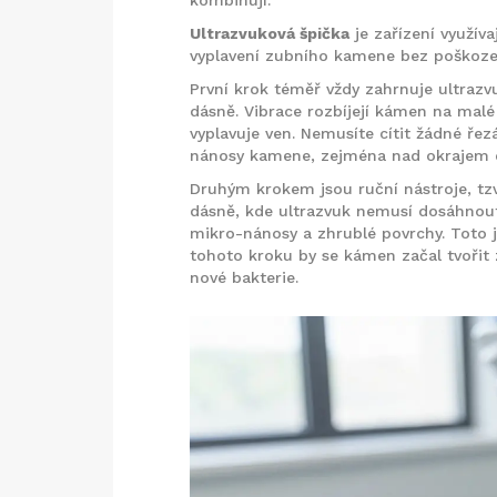
Ultrazvuková špička
je
zařízení využíva
vyplavení zubního kamene bez poškozen
První krok téměř vždy zahrnuje ultraz
dásně. Vibrace rozbíjejí kámen na malé
vyplavuje ven. Nemusíte cítit žádné řezán
nánosy kamene, zejména nad okrajem 
Druhým krokem jsou ruční nástroje, tzv
dásně, kde ultrazvuk nemusí dosáhnout 
mikro-nánosy a zhrublé povrchy. Toto j
tohoto kroku by se kámen začal tvořit
nové bakterie.