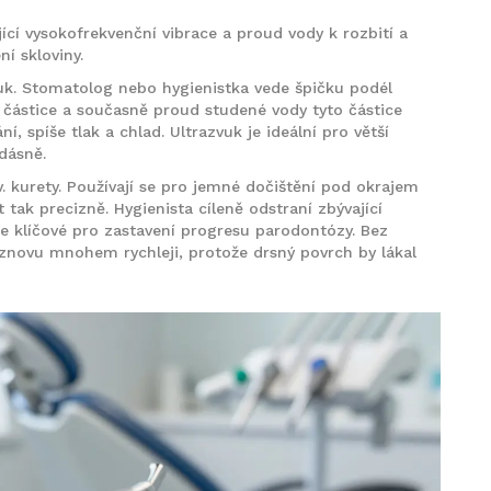
jící vysokofrekvenční vibrace a proud vody k rozbití a
í skloviny
.
vuk. Stomatolog nebo hygienistka vede špičku podél
 částice a současně proud studené vody tyto částice
í, spíše tlak a chlad. Ultrazvuk je ideální pro větší
dásně.
. kurety. Používají se pro jemné dočištění pod okrajem
tak precizně. Hygienista cíleně odstraní zbývající
e klíčové pro zastavení progresu parodontózy. Bez
 znovu mnohem rychleji, protože drsný povrch by lákal