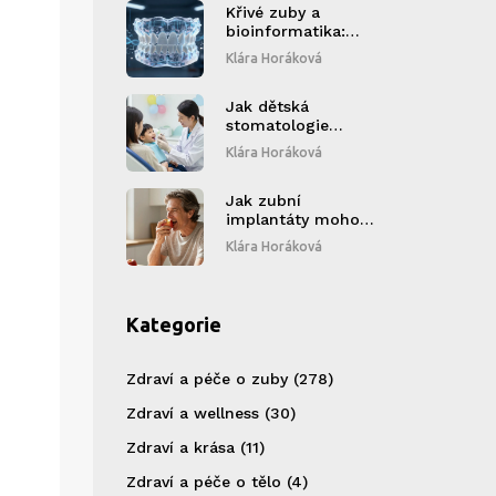
Křivé zuby a
bioinformatika:
Budoucnost
Klára Horáková
rovných zubů bez
hádání
Jak dětská
stomatologie
napomáhá k
Klára Horáková
zdravému vývoji
dítěte
Jak zubní
implantáty mohou
zlepšit váš výkon při
Klára Horáková
jídle
Kategorie
Zdraví a péče o zuby
(278)
Zdraví a wellness
(30)
Zdraví a krása
(11)
Zdraví a péče o tělo
(4)