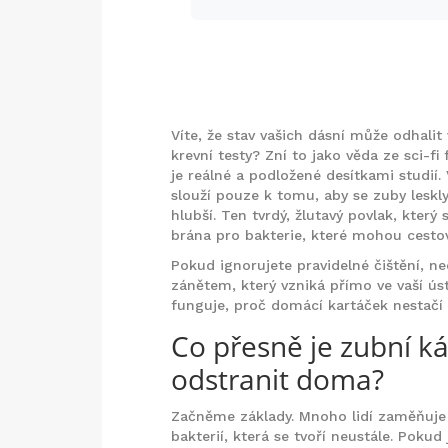
Víte, že stav vašich dásní může odhali
krevní testy? Zní to jako věda ze sci-f
je reálné a podložené desítkami studií. 
slouží pouze k tomu, aby se zuby lesk
hlubší. Ten tvrdý, žlutavý povlak, kter
brána pro bakterie, které mohou cestova
Pokud ignorujete pravidelné čištění, ne
zánětem, který vzniká přímo ve vaší úst
funguje, proč domácí kartáček nestačí 
Co přesně je zubní 
odstranit doma?
Začněme základy. Mnoho lidí zaměňuje 
bakterií, která se tvoří neustále. Poku