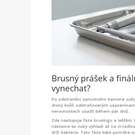
Brusný prášek a finál
vynechat?
Po odstranění samotného kamene zuby 
drsný kvůli odstraňovaným usazeninami.
nerovnostech usadil během pár dnů.
Zde nastupuje fáze brusingu a leštění
nástavce se zuby vyhladí až na zrcadlo
drží bakterie. Tato fáze také pomáhá o