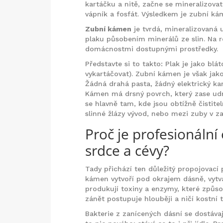
kartáčku a nitě, začne se mineralizovat
vápník a fosfát. Výsledkem je zubní ká
Zubní kámen
je
tvrdá, mineralizovaná
plaku působením minerálů ze slin
. Na 
domácnostmi dostupnými prostředky.
Představte si to takto: Plak je jako bl
vykartáčovat). Zubní kámen je však jako
Žádná drahá pasta, žádný elektrický kar
Kámen má drsný povrch, který zase udrží
se hlavně tam, kde jsou obtížně čistite
slinné žlázy vývod, nebo mezi zuby v za
Proč je profesionální
srdce a cévy?
Tady přichází ten důležitý propojovací 
kámen vytvoří pod okrajem dásně, vytvá
produkují toxiny a enzymy, které způsob
zánět postupuje hlouběji a ničí kostní 
Bakterie z zanícených dásní se dostáva