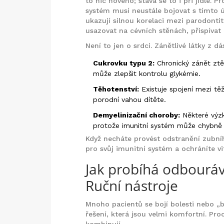
to nic nového; stává se to i při jídle. 
systém musí neustále bojovat s tímto ú
ukazují silnou korelaci mezi parodonti
usazovat na cévních stěnách, přispívat k
Není to jen o srdci. Zánětlivé látky z d
Cukrovku typu 2:
Chronický zánět ztě
může zlepšit kontrolu glykémie.
Těhotenství:
Existuje spojení mezi t
porodní vahou dítěte.
Demyelinizační choroby:
Některé výzk
protože imunitní systém může chybně 
Když necháte provést odstranění zubníh
pro svůj imunitní systém a ochráníte vi
Jak probíhá odbouráv
Ruční nástroje
Mnoho pacientů se bojí bolesti nebo „b
řešení, která jsou velmi komfortní. Proc
kombinují.