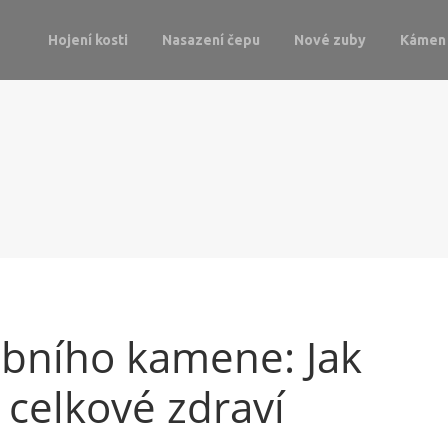
Hojení kosti
Nasazení čepu
Nové zuby
Kámen 
bního kamene: Jak
 celkové zdraví