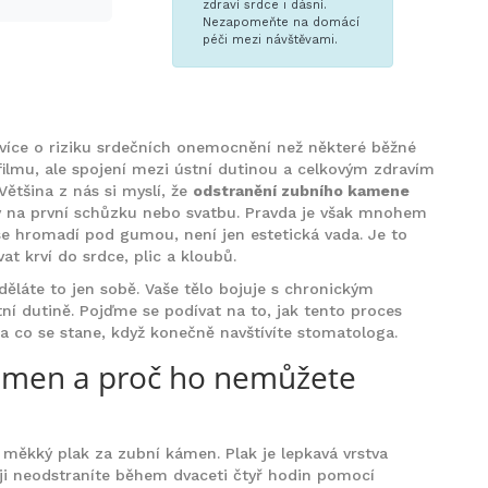
zdraví srdce i dásní.
Nezapomeňte na domácí
péči mezi návštěvami.
t více o riziku srdečních onemocnění než některé běžné
i filmu, ale spojení mezi ústní dutinou a celkovým zdravím
Většina z nás si myslí, že
odstranění zubního kamene
ly na první schůzku nebo svatbu. Pravda je však mnohem
ý se hromadí pod gumou, není jen estetická vada. Je to
t krví do srdce, plic a kloubů.
děláte to jen sobě. Vaše tělo bojuje s chronickým
ní dutině. Pojďme se podívat na to, jak tento proces
a co se stane, když konečně navštívíte stomatologa.
kámen a proč ho nemůžete
měkký plak za zubní kámen. Plak je lepkavá vrstva
d ji neodstraníte během dvaceti čtyř hodin pomocí