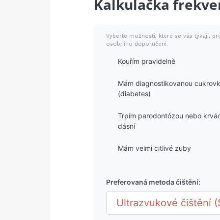
Kalkulačka frekve
Vyberte možnosti, které se vás týkají, pr
osobního doporučení.
Kouřím pravidelně
Mám diagnostikovanou cukrov
(diabetes)
Trpím parodontózou nebo krvá
dásní
Mám velmi citlivé zuby
Preferovaná metoda čištění: