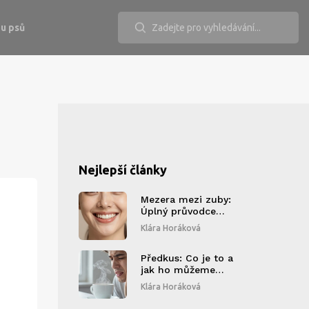
u psů
Nejlepší články
Mezera mezi zuby:
Úplný průvodce
korekcí pomocí
Klára Horáková
kosmetické
stomatologie
Předkus: Co je to a
jak ho můžeme
léčit?
Klára Horáková