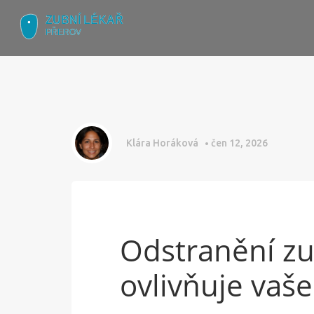
Klára Horáková
čen 12, 2026
Odstranění zu
ovlivňuje vaše