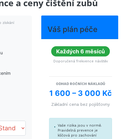
nce a ceny čištění zubů
o získání
Váš plán péče
Každých 6 měsíců
ku
Doporučená frekvence návštěv
cením
ODHAD ROČNÍCH NÁKLADŮ
1 600 – 3 000 Kč
Základní cena bez pojišťovny
Vaše rizika jsou v normě.
Pravidelná prevence je
klíčová pro zachování