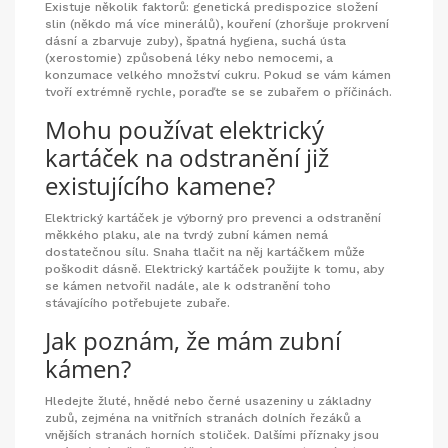
Existuje několik faktorů: genetická predispozice složení
slin (někdo má více minerálů), kouření (zhoršuje prokrvení
dásní a zbarvuje zuby), špatná hygiena, suchá ústa
(xerostomie) způsobená léky nebo nemocemi, a
konzumace velkého množství cukru. Pokud se vám kámen
tvoří extrémně rychle, poraďte se se zubařem o příčinách.
Mohu používat elektrický
kartáček na odstranění již
existujícího kamene?
Elektrický kartáček je výborný pro prevenci a odstranění
měkkého plaku, ale na tvrdý zubní kámen nemá
dostatečnou sílu. Snaha tlačit na něj kartáčkem může
poškodit dásně. Elektrický kartáček použijte k tomu, aby
se kámen netvořil nadále, ale k odstranění toho
stávajícího potřebujete zubaře.
Jak poznám, že mám zubní
kámen?
Hledejte žluté, hnědé nebo černé usazeniny u základny
zubů, zejména na vnitřních stranách dolních řezáků a
vnějších stranách horních stoliček. Dalšími příznaky jsou