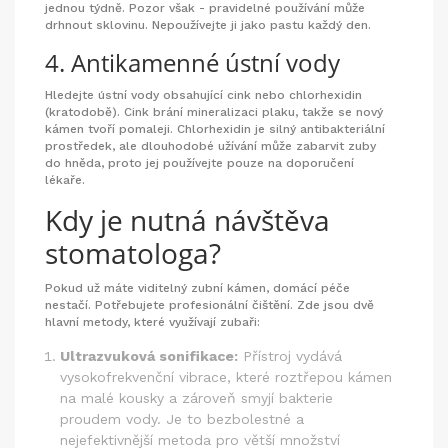
jednou týdně. Pozor však - pravidelné používání může
drhnout sklovinu. Nepoužívejte ji jako pastu každý den.
4. Antikamenné ústní vody
Hledejte ústní vody obsahující
cink
nebo chlorhexidin
(kratodobě). Cink brání mineralizaci plaku, takže se nový
kámen tvoří pomaleji. Chlorhexidin je silný antibakteriální
prostředek, ale dlouhodobé užívání může zabarvit zuby
do hněda, proto jej používejte pouze na doporučení
lékaře.
Kdy je nutná návštěva
stomatologa?
Pokud už máte viditelný zubní kámen, domácí péče
nestačí. Potřebujete profesionální čištění. Zde jsou dvě
hlavní metody, které využívají zubaři:
Ultrazvuková sonifikace:
Přístroj vydává
vysokofrekvenční vibrace, které roztřepou kámen
na malé kousky a zároveň smyjí bakterie
proudem vody. Je to bezbolestné a
nejefektivnější metoda pro větší množství