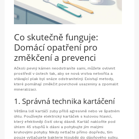
Co skutečně funguje:
Domácí opatření pro
změkčení a prevenci
Ačkoli pevný kámen neodstraníte sami, můžete ovlivnit
prostředí v ústech tak, aby se nová vrstva netvořila a
stávající plak byl snáze odstranitelný. Existují metody,
které pomáhají změkčit povrchové usazeniny a zpomalit
mineralizaci.
1. Správná technika kartáčení
Většina lidí kartáčí zuby příliš agresivně nebo ve špatném
úhlu. Používejte elektrický kartáček s kulovou hlavicí,
který efektivněji čistí okraj dásně. Kartáč nakloňte pod
úhlem 45 stupňů k dásni a pohybujte jím malými
kruhovými pohyby. Nikdy netlačte přímo dopředu, tím
pouze vytlačujete bakterie hlouběji do dásňového sulku.