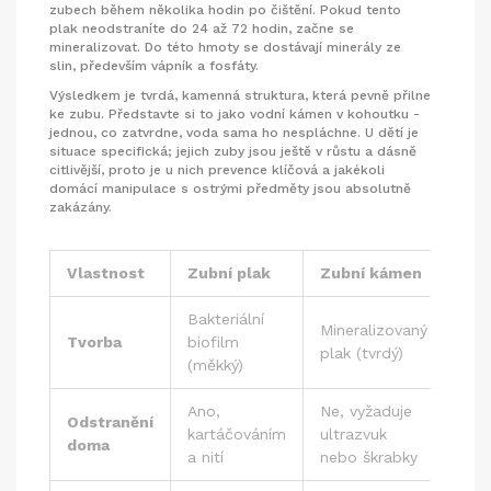
zubech během několika hodin po čištění. Pokud tento
plak neodstraníte do 24 až 72 hodin, začne se
mineralizovat. Do této hmoty se dostávají minerály ze
slin, především vápník a fosfáty.
Výsledkem je tvrdá, kamenná struktura, která pevně přilne
ke zubu. Představte si to jako vodní kámen v kohoutku -
jednou, co zatvrdne, voda sama ho nespláchne. U dětí je
situace specifická; jejich zuby jsou ještě v růstu a dásně
citlivější, proto je u nich prevence klíčová a jakékoli
domácí manipulace s ostrými předměty jsou absolutně
zakázány.
Vlastnost
Zubní plak
Zubní kámen
Bakteriální
Mineralizovaný
Tvorba
biofilm
plak (tvrdý)
(měkký)
Ano,
Ne, vyžaduje
Odstranění
kartáčováním
ultrazvuk
doma
a nití
nebo škrabky