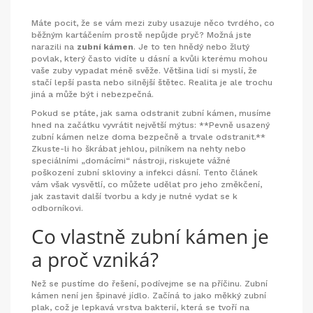
Máte pocit, že se vám mezi zuby usazuje něco tvrdého, co
běžným kartáčením prostě nepůjde pryč? Možná jste
narazili na
zubní kámen
. Je to ten hnědý nebo žlutý
povlak, který často vidíte u dásní a kvůli kterému mohou
vaše zuby vypadat méně svěže. Většina lidí si myslí, že
stačí lepší pasta nebo silnější štětec. Realita je ale trochu
jiná a může být i nebezpečná.
Pokud se ptáte, jak sama odstranit zubní kámen, musíme
hned na začátku vyvrátit největší mýtus: **Pevně usazený
zubní kámen nelze doma bezpečně a trvale odstranit.**
Zkuste-li ho škrábat jehlou, pilníkem na nehty nebo
speciálními „domácími“ nástroji, riskujete vážné
poškození zubní skloviny a infekci dásní. Tento článek
vám však vysvětlí, co můžete udělat pro jeho změkčení,
jak zastavit další tvorbu a kdy je nutné vydat se k
odborníkovi.
Co vlastně zubní kámen je
a proč vzniká?
Než se pustíme do řešení, podívejme se na příčinu. Zubní
kámen není jen špinavé jídlo. Začíná to jako měkký
zubní
plak
, což je lepkavá vrstva bakterií, která se tvoří na