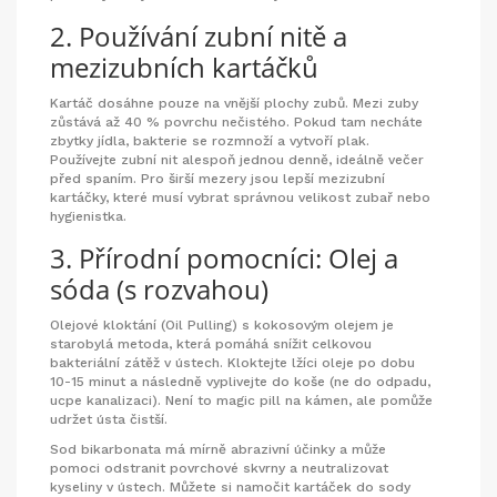
2. Používání zubní nitě a
mezizubních kartáčků
Kartáč dosáhne pouze na vnější plochy zubů. Mezi zuby
zůstává až 40 % povrchu nečistého. Pokud tam necháte
zbytky jídla, bakterie se rozmnoží a vytvoří plak.
Používejte zubní nit alespoň jednou denně, ideálně večer
před spaním. Pro širší mezery jsou lepší mezizubní
kartáčky, které musí vybrat správnou velikost zubař nebo
hygienistka.
3. Přírodní pomocníci: Olej a
sóda (s rozvahou)
Olejové kloktání
(Oil Pulling) s kokosovým olejem je
starobylá metoda, která pomáhá snížit celkovou
bakteriální zátěž v ústech. Kloktejte lžíci oleje po dobu
10-15 minut a následně vyplivejte do koše (ne do odpadu,
ucpe kanalizaci). Není to magic pill na kámen, ale pomůže
udržet ústa čistší.
Sod bikarbonata má mírně abrazivní účinky a může
pomoci odstranit povrchové skvrny a neutralizovat
kyseliny v ústech. Můžete si namočit kartáček do sody