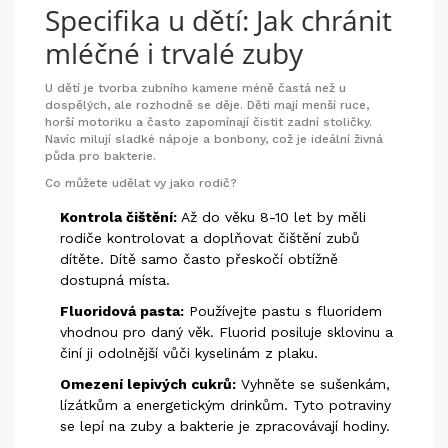
Specifika u dětí: Jak chránit
mléčné i trvalé zuby
U dětí je tvorba zubního kamene méně častá než u
dospělých, ale rozhodně se děje. Děti mají menší ruce,
horší motoriku a často zapomínají čistit zadní stoličky.
Navíc milují sladké nápoje a bonbony, což je ideální živná
půda pro bakterie.
Co můžete udělat vy jako rodič?
Kontrola čištění:
Až do věku 8-10 let by měli
rodiče kontrolovat a doplňovat čištění zubů
dítěte. Dítě samo často přeskočí obtížně
dostupná místa.
Fluoridová pasta:
Používejte pastu s fluoridem
vhodnou pro daný věk. Fluorid posiluje sklovinu a
činí ji odolnější vůči kyselinám z plaku.
Omezení lepivých cukrů:
Vyhněte se sušenkám,
lízátkům a energetickým drinkům. Tyto potraviny
se lepí na zuby a bakterie je zpracovávají hodiny.