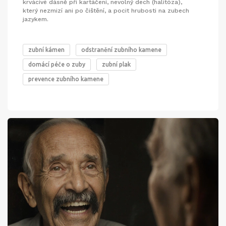
krvácivé dásně při kartáčení, nevolný dech (halitóza),
který nezmizí ani po čištění, a pocit hrubosti na zubech
jazykem.
zubní kámen
odstranění zubního kamene
domácí péče o zuby
zubní plak
prevence zubního kamene