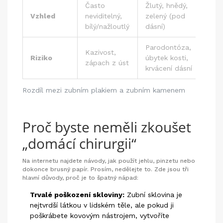
Často
Žlutý, hnědý,
Vzhled
neviditelný,
zelený (pod
bílý/nažloutlý
dásní)
Parodontóza,
Kazivost,
Riziko
úbytek kosti,
zápach z úst
krvácení dásní
Rozdíl mezi zubním plakiem a zubním kamenem
Proč byste neměli zkoušet
„domácí chirurgii“
Na internetu najdete návody, jak použít jehlu, pinzetu nebo
dokonce brusný papír. Prosím, nedělejte to. Zde jsou tři
hlavní důvody, proč je to špatný nápad:
Trvalé poškození skloviny:
Zubní sklovina je
nejtvrdší látkou v lidském těle, ale pokud ji
poškrábete kovovým nástrojem, vytvoříte