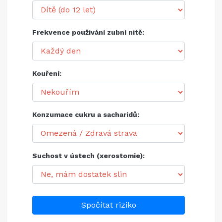
Frekvence používání zubní nitě:
Kouření:
Konzumace cukru a sacharidů:
Suchost v ústech (xerostomie):
Spočítat riziko