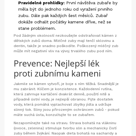
Pravidelné prohlídky:
První návštěva zubaře by
měla být do jednoho roku od vyražení prvního
zubu. Dále pak každých šest měsíců. Zubař
dokáže odhalit počátky kamene dříve, než se
stane problémem.
Pod žádným okolností nezkoušejte odstraňovat kámen z
dětských zubů doma. Mléčné zuby mají tenčí sklovinu a
dentin, takže je snadno poškodíte. Poškozený mléčný zub
může mít negativní vliv na vývoj trvalého zubu pod ním.
Prevence: Nejlepší lék
proti zubnímu kameni
Jakmile se kámen vytvoří, je boje s ním těžká. Snadnější je
mu zabránit. Klíčem je konzistence. Každodenní rutína,
která zahrnuje kartáčení dvakrát denně, použití nitě a
případně ústní vody, je nejlepší obranou. Pijte dostatek
vody, která pomáhá vyplachovat zbytky jídla a udržuje
slinný tok. Sliny jsou přirozeným ochráncem zubů - pokud
máte suchá ústa, konzultujte to se zubařem.
Nezapomínejte také na stravu. Strava bohatá na vlákninu
(ovoce, zelenina) stimuluje tvorbu slin a mechanicky čistí
zuby během žvýkání. Naopak dieta bohatá na sacharidy a