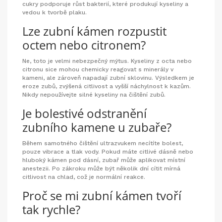
cukry podporuje růst bakterií, které produkují kyseliny a
vedou k tvorbě plaku.
Lze zubní kámen rozpustit
octem nebo citronem?
Ne, toto je velmi nebezpečný mýtus. Kyseliny z octa nebo
citronu sice mohou chemicky reagovat s minerály v
kameni, ale zároveň napadají zubní sklovinu. Výsledkem je
eroze zubů, zvýšená citlivost a vyšší náchylnost k kazům.
Nikdy nepoužívejte silné kyseliny na čištění zubů.
Je bolestivé odstranění
zubního kamene u zubaře?
Během samotného čištění ultrazvukem necítíte bolest,
pouze vibrace a tlak vody. Pokud máte citlivé dásně nebo
hluboký kámen pod dásní, zubař může aplikovat místní
anestezii. Po zákroku může být několik dní cítit mírná
citlivost na chlad, což je normální reakce.
Proč se mi zubní kámen tvoří
tak rychle?