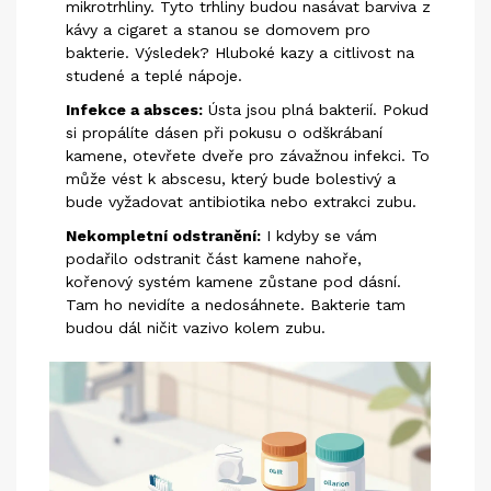
mikrotrhliny. Tyto trhliny budou nasávat barviva z
kávy a cigaret a stanou se domovem pro
bakterie. Výsledek? Hluboké kazy a citlivost na
studené a teplé nápoje.
Infekce a absces:
Ústa jsou plná bakterií. Pokud
si propálíte dásen při pokusu o odškrábaní
kamene, otevřete dveře pro závažnou infekci. To
může vést k abscesu, který bude bolestivý a
bude vyžadovat antibiotika nebo extrakci zubu.
Nekompletní odstranění:
I kdyby se vám
podařilo odstranit část kamene nahoře,
kořenový systém kamene zůstane pod dásní.
Tam ho nevidíte a nedosáhnete. Bakterie tam
budou dál ničit vazivo kolem zubu.