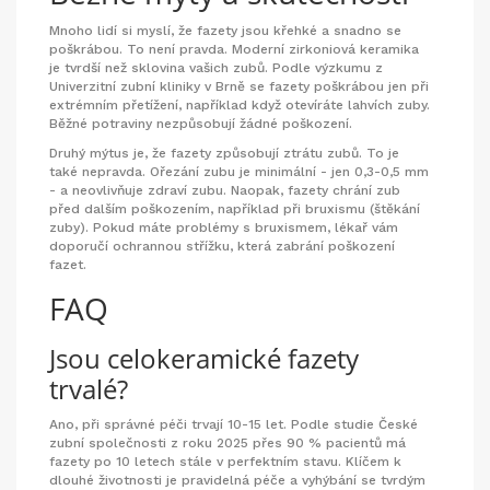
Mnoho lidí si myslí, že fazety jsou křehké a snadno se
poškrábou. To není pravda. Moderní zirkoniová keramika
je tvrdší než sklovina vašich zubů. Podle výzkumu z
Univerzitní zubní kliniky v Brně se fazety poškrábou jen při
extrémním přetížení, například když otevíráte lahvích zuby.
Běžné potraviny nezpůsobují žádné poškození.
Druhý mýtus je, že fazety způsobují ztrátu zubů. To je
také nepravda. Ořezání zubu je minimální - jen 0,3-0,5 mm
- a neovlivňuje zdraví zubu. Naopak, fazety chrání zub
před dalším poškozením, například při bruxismu (štěkání
zuby). Pokud máte problémy s bruxismem, lékař vám
doporučí ochrannou střížku, která zabrání poškození
fazet.
FAQ
Jsou celokeramické fazety
trvalé?
Ano, při správné péči trvají 10-15 let. Podle studie České
zubní společnosti z roku 2025 přes 90 % pacientů má
fazety po 10 letech stále v perfektním stavu. Klíčem k
dlouhé životnosti je pravidelná péče a vyhýbání se tvrdým