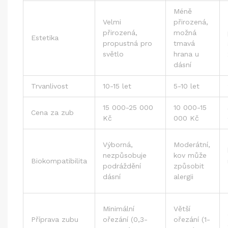
Méně
Velmi
přirozená,
přirozená,
možná
Estetika
propustná pro
tmavá
světlo
hrana u
dásní
Trvanlivost
10-15 let
5-10 let
15 000-25 000
10 000-15
Cena za zub
Kč
000 Kč
Výborná,
Moderátní,
nezpůsobuje
kov může
Biokompatibilita
podráždění
způsobit
dásní
alergii
Minimální
Větší
Příprava zubu
ořezání (0,3-
ořezání (1-