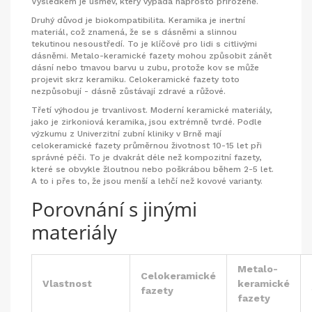
Výsledkem je úsměv, který vypadá naprosto přirozeně.
Druhý důvod je biokompatibilita. Keramika je inertní
materiál, což znamená, že se s dásněmi a slinnou
tekutinou nesoustředí. To je klíčové pro lidi s citlivými
dásněmi. Metalo-keramické fazety mohou způsobit zánět
dásní nebo tmavou barvu u zubu, protože kov se může
projevit skrz keramiku. Celokeramické fazety toto
nezpůsobují - dásně zůstávají zdravé a růžové.
Třetí výhodou je trvanlivost. Moderní keramické materiály,
jako je zirkoniová keramika, jsou extrémně tvrdé. Podle
výzkumu z Univerzitní zubní kliniky v Brně mají
celokeramické fazety průměrnou životnost 10-15 let při
správné péči. To je dvakrát déle než kompozitní fazety,
které se obvykle žloutnou nebo poškrábou během 2-5 let.
A to i přes to, že jsou menší a lehčí než kovové varianty.
Porovnání s jinými
materiály
Metalo-
Celokeramické
Vlastnost
keramické
fazety
fazety