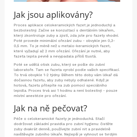
Jak jsou aplikovány?
Proces aplikace celokeramických fazet je jednoduchý a
bezbolestný. Začne se konzultací s dentálním lékařem,
který zkontroluje zuby a zjistí, zda jste pro fazety vhodní.
Poté provede minimální ořezání zubu - obvykle jen 0,3-
0,5 mm. To je méně než u metalo-keramických fazet,
které vyžadují až 2 mm ořezání. Ořezání je nutné, aby
fazeta lepila pevně a nevypadala příliš tlustá.
Poté se udělá otisk zubu, který se pošle do zubní
laboratoře. Tam se fazeta vyrobí podle vašich specifikací.
To trvá obvykle 1-2 týdny. Během této doby vám lékař dá
dočasnou fazetu, aby zuby nebyly odhalené. Když je
hotová, fazetu přilepíte na zub pomocí speciálního
lepidla. Proces trvá asi 1 hodinu a není bolestivý - pouze
místní anestézie pro ořezání.
Jak na ně pečovat?
Péče o celokeramické fazety je jednoduchá. Stačí
dodržovat základní pravidla pro zubní hygienu: čistěte
zuby dvakrát denně, používejte zubní nit a pravidelně
navštěvujte zubního lékaře. Nejlepší je vyhnout se tvrdým