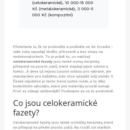
(celokeramické), 10 000-15 000
Kč (metalokeramické), 3 000-5
000 Kč (kompozitní)
Představte si, že se probudíte a podíváte se do zrcadla -
vaše zuby vypadají skvěle, přirozeně a bez stopy na
nedokonalostech. To je právě to, co nabízejí
celokeramické fazety
jsou tenké vrstvy keramiky
přilepené na povrch zubů, které zlepšují jejich vzhled a
funkci.
. A dnes už nejsou luxusní volbou pro vybrané, ale
standardem pro každého, kdo chce vylepšit svůj úsměv. V
České republice je tento trend rychle roste, a to díky
konkrétním výhodám, které jiné materiály prostě nemají.
Proč se stávají oblíbenější? Podívejme se na to podrobně.
Co jsou celokeramické
fazety?
Celokeramické fazety jsou tenké vrstvičky keramiky, které
se přilepují na přední plochu zubů. Na rozdíl od starších