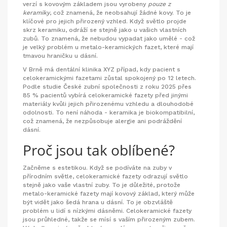
verzí s kovovým základem jsou vyrobeny
pouze z
keramiky
, což znamená, že neobsahují žádné kovy. To je
klíčové pro jejich přirozený vzhled. Když světlo projde
skrz keramiku, odráží se stejně jako u vašich vlastních
zubů. To znamená, že nebudou vypadat jako umělé - což
je velký problém u metalo-keramických fazet, které mají
tmavou hraničku u dásní.
V Brně má dentální klinika XYZ případ, kdy pacient s
celokeramickými fazetami zůstal spokojený po 12 letech.
Podle studie České zubní společnosti z roku 2025 přes
85 % pacientů vybírá celokeramické fazety před jinými
materiály kvůli jejich přirozenému vzhledu a dlouhodobé
odolnosti. To není náhoda - keramika je biokompatibilní,
což znamená, že nezpůsobuje alergie ani podráždění
dásní.
Proč jsou tak oblíbené?
Začněme s estetikou. Když se podíváte na zuby v
přírodním světle, celokeramické fazety odrazují světlo
stejně jako vaše vlastní zuby. To je důležité, protože
metalo-keramické fazety mají kovový základ, který může
být vidět jako šedá hrana u dásní. To je obzvláště
problém u lidí s nízkými dásněmi. Celokeramické fazety
jsou průhledné, takže se mísí s vaším přirozeným zubem.