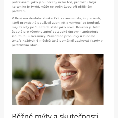
potravinám, jako jsou ořechy nebo led, protože i když
keramika je tvrdá, může se poškrábou při přílišném
přetížení.
V Brně má dentální klinika XYZ zaznamenala, že pacienti,
kteří pravidelně používají zubní nit a vyhýbají se kouření,
mají fazety po 15 letech stále jako nové. Kouření je totiž
špatné pro všechny zubní estetické úpravy - způsobuje
žloutnutí i u keramiky. Pravidelné prohlídky u zubního
lékaře každých 6 měsíců také pomáhají zachovat fazety v
perfektním stavu.
Běžné mýty a skutečnosti