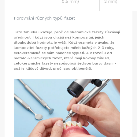
0,5 mm)
2 mm)
Porovnání různých typů fazet
Tato tabulka ukazuje, proč celokeramické fazety získávají
přednost. I když jsou dražší než kompozitní, jejich
dlouhodobá hodnota je vyšší. Když vezmete v úvahu, že
kompozitní fazety potřebujete měnit každých 2-3 roky,
celokeramické se vám nakonec vyplatí. A v rozdílu od
metalo-keramických fazet, které mají kovový základ,
celokeramické fazety nezpůsobují šedivou barvu dásní -
což je klíčový důvod, proč jsou oblíbenější.