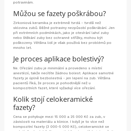
potravinám.
Můžou se fazety poškrábou?
Zirkoniová keramika je extrémně tvrdá - tvrdší než
sklovina zubů. Běžné potraviny nezpůsobí poškrábání. Jen
při extrémních podmínkách, jako je otevírání lahví zuby
nebo štěkání zuby bez ochranné střížky, mohou být
poškozeny. Většina lidí je však používá bez problémů po
mnoho let.
Je proces aplikace bolestivý?
Ne. Ořezání zubu je minimální a provedeno s místní
anestézií, takže necítíte žádnou bolest. Aplikace samotné
fazety je úplně bezbolestná - jen lepení na zub. Většina
pacientů říká, že proces je pohodlnější než u
kompozitních fazet, které vyžadují více ořezání.
Kolik stojí celokeramické
fazety?
Cena se pohybuje mezi 15 000 a 25 000 Kč za zub, v
závislosti na materiálu a klinice. I když je to více než
kompozitní fazety (3 000-5 000 Kč), celokeramické se