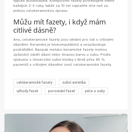
vyplatí dlouhodobě. Kompozitní fazety potřebujete měnit
každých 2-3 roky, takže za 10 let zaplatíte více než za
jednou celokeramickou úpravu.
Můžu mít fazety, i když mám
citlivé dásně?
Ano, celokeramické fazety jsou ideální pro lidi s citlivými
dásněmi. Keramika je biokompatibilní a nezpůsobuje
podráždění. Naopak metalo-keramické fazety mohou
způsobit zánět dásní nebo tmavou barvu u zubu. Podle
výzkumu z Univerzitní zubní kliniky v Brně přes 95 %
pacientů s citlivými dásněmi zvolí celokeramické fazety.
celokeramické fazety
zubní estetika
výhody fazet
porovnání fazet
péče o zuby