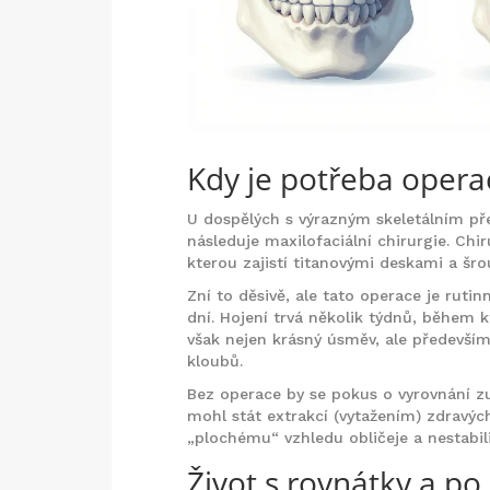
Kdy je potřeba opera
U dospělých s výrazným skeletálním př
následuje
maxilofaciální chirurgie
. Chi
kterou zajistí titanovými deskami a šro
Zní to děsivě, ale tato operace je rutin
dní. Hojení trvá několik týdnů, během k
však nejen krásný úsměv, ale především
kloubů.
Bez operace by se pokus o vyrovnání z
mohl stát extrakcí (vytažením) zdravýc
„plochému“ vzhledu obličeje a nestabil
Život s rovnátky a po