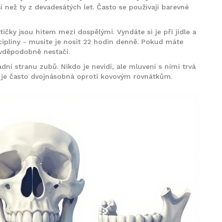
 než ty z devadesátých let. Často se používají barevné
čky jsou hitem mezi dospělými. Vyndáte si je při jídle a
ciplíny - musíte je nosit 22 hodin denně. Pokud máte
avděpodobně nestačí.
dní stranu zubů. Nikdo je nevidí, ale mluvení s nimi trvá
na je často dvojnásobná oproti kovovým rovnátkům.