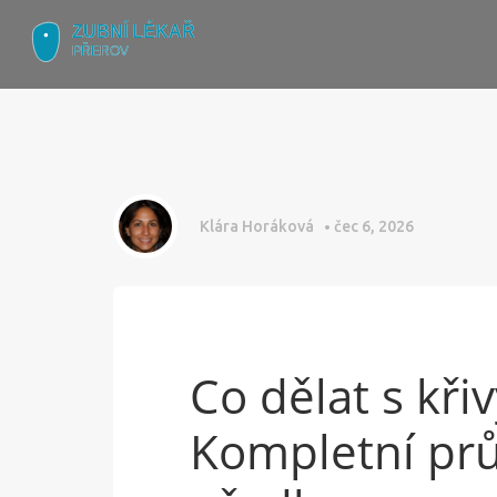
Klára Horáková
čec 6, 2026
Co dělat s kři
Kompletní pr