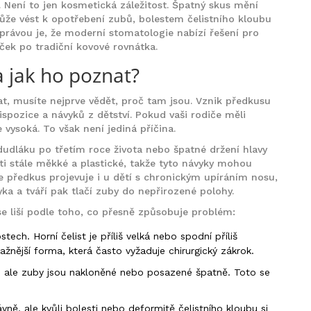
y. Není to jen kosmetická záležitost. Špatný skus mění
ůže vést k opotřebení zubů, bolestem čelistního kloubu
právou je, že moderní stomatologie nabízí řešení pro
ček po tradiční kovové rovnátka.
a jak ho poznat?
at, musíte nejprve vědět, proč tam jsou. Vznik předkusu
spozice a návyků z dětství. Pokud vaši rodiče měli
vysoká. To však není jediná příčina.
udláku po třetím roce života nebo špatné držení hlavy
sti stále měkké a plastické, takže tyto návyky mohou
 předkus projevuje i u dětí s chronickým upíráním nosu,
yka a tváří pak tlačí zuby do nepřirozené polohy.
 se liší podle toho, co přesně způsobuje problém:
tech. Horní čelist je příliš velká nebo spodní příliš
žnější forma, která často vyžaduje chirurgický zákrok.
u, ale zuby jsou nakloněné nebo posazené špatně. Toto se
ně, ale kvůli bolesti nebo deformitě čelistního kloubu si