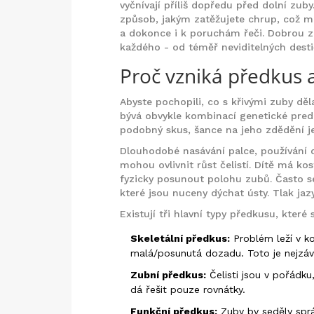
vyčnívají příliš dopředu před dolní zub
způsob, jakým zatěžujete chrup, což m
a dokonce i k poruchám řeči. Dobrou z
každého - od téměř neviditelných desti
Proč vzniká předkus 
Abyste pochopili, co s křivými zuby děl
bývá obvykle kombinací genetické predi
podobný skus, šance na jeho zdědění je 
Dlouhodobé nasávání palce, používání d
mohou ovlivnit růst čelistí. Dítě má ko
fyzicky posunout polohu zubů. Často se
které jsou nuceny dýchat ústy. Tlak jaz
Existují tři hlavní typy předkusu, které
Skeletální předkus:
Problém leží v kos
malá/posunutá dozadu. Toto je nejzáva
Zubní předkus:
Čelisti jsou v pořádk
dá řešit pouze rovnátky.
Funkční předkus:
Zuby by seděly správ