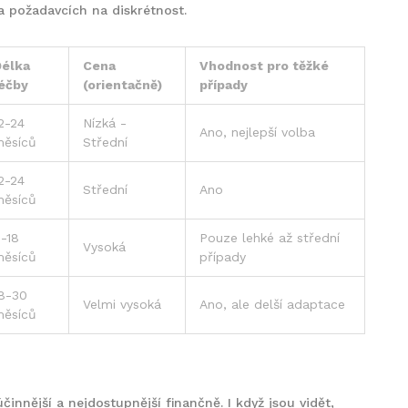
a požadavcích na diskrétnost.
Délka
Cena
Vhodnost pro těžké
éčby
(orientačně)
případy
2-24
Nízká -
Ano, nejlepší volba
ěsíců
Střední
2-24
Střední
Ano
ěsíců
-18
Pouze lehké až střední
Vysoká
ěsíců
případy
8-30
Velmi vysoká
Ano, ale delší adaptace
ěsíců
činnější a nejdostupnější finančně. I když jsou vidět,