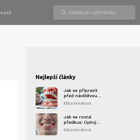
u psů
Nejlepší články
Jak se připravit
před návštěvou
zubaře: Průvodce
Klára Horáková
pro perfektní orální
zdraví
Jak se rovná
předkus: Úplný
průvodce léčbou,
Klára Horáková
cenami a bolestmi
při rovnání zubů