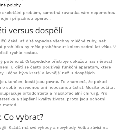
iné polohy.
 o skeletální problém, samotná rovnátka vám nepomohou.
nuje i případnou operaci.
ěti versus dospělí
dičů čeká, až dítě vypadne všechny mléčné zuby, než
rvní prohlídka by měla proběhnout kolem sedmi let věku. V
sti rychle rostou.
ový potenciál. Ortopedické přístroje dokážou nasměrovat
není. U dětí se často používají funkční aparatury, které
y. Léčba bývá kratší a levnější než u dospělých.
tí je ukončen, kosti jsou pevné. To znamená, že pokud
a o sobě nezvednou ani neposunou čelist. Musíte počítat
olupracuje ortodontista a maxilofaciální chirurg. Pro
etika a zlepšení kvality života, proto jsou ochotni
ch metod.
 Co vybrat?
gií. Každá má své výhody a nevýhody. Volba závisí na