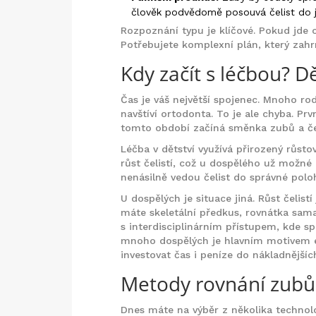
člověk podvědomě posouvá čelist do j
Rozpoznání typu je klíčové. Pokud jde
Potřebujete komplexní plán, který zahr
Kdy začít s léčbou? D
Čas je váš největší spojenec. Mnoho ro
navštíví ortodonta. To je ale chyba. P
tomto období začíná směnka zubů a čeli
Léčba v dětství využívá přirozený růst
růst čelistí, což u dospělého už možné 
nenásilně vedou čelist do správné poloh
U dospělých je situace jiná. Růst čelis
máte skeletální předkus, rovnátka sam
s interdisciplinárním přístupem, kde sp
mnoho dospělých je hlavním motivem est
investovat čas i peníze do nákladnější
Metody rovnání zubů:
Dnes máte na výběr z několika technolo