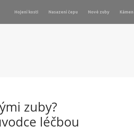
Hojení kosti
Nasazení čepu
Nové zuby
Kámen 
vými zuby?
ůvodce léčbou