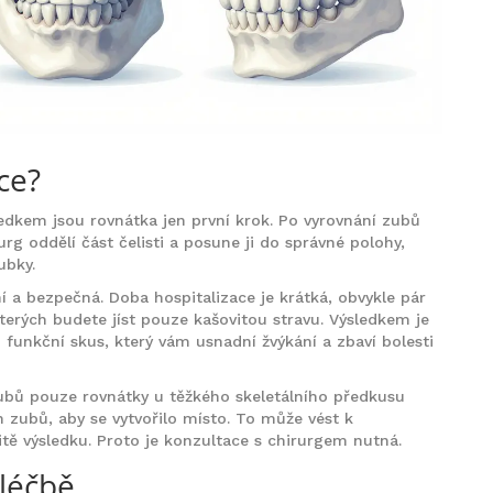
ce?
edkem jsou rovnátka jen první krok. Po vyrovnání zubů
rurg oddělí část čelisti a posune ji do správné polohy,
ubky.
ní a bezpečná. Doba hospitalizace je krátká, obvykle pár
terých budete jíst pouze kašovitou stravu. Výsledkem je
 funkční skus, který vám usnadní žvýkání a zbaví bolesti
ubů pouze rovnátky u těžkého skeletálního předkusu
h zubů, aby se vytvořilo místo. To může vést k
itě výsledku. Proto je konzultace s chirurgem nutná.
 léčbě