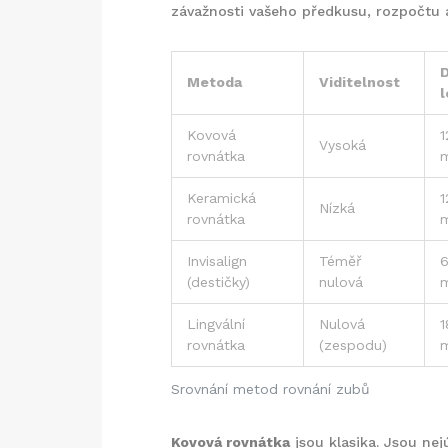
závažnosti vašeho předkusu, rozpočtu 
Metoda
Viditelnost
l
Kovová
1
Vysoká
rovnátka
m
Keramická
1
Nízká
rovnátka
m
Invisalign
Téměř
6
(destičky)
nulová
m
Lingvální
Nulová
1
rovnátka
(zespodu)
m
Srovnání metod rovnání zubů
Kovová rovnátka
jsou klasika. Jsou nejú