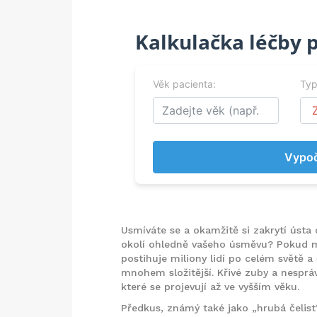
Kalkulačka léčby 
Věk pacienta:
Typ
Vypoč
Usmíváte se a okamžitě si zakrytí ústa 
okolí ohledně vašeho úsměvu? Pokud
postihuje miliony lidí po celém světě a
mnohem složitější. Křivé zuby a nesp
které se projevují až ve vyšším věku.
Předkus, známý také jako „hrubá čelist