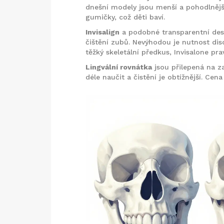
dnešní modely jsou menší a pohodlnější
gumičky, což děti baví.
Invisalign
a podobné transparentní desti
čištění zubů. Nevýhodou je nutnost dis
těžký skeletální předkus, Invisalone pr
Lingvální rovnátka
jsou přilepená na za
déle naučit a čistění je obtížnější. Ce