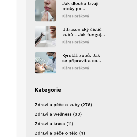
Jak dlouho trvají
otoky po
augmentaci rtů?
Klára Horáková
Kompletní průvodce
hojením
Ultrasonický čistič
zubů - Jak funguje
a proč se stává
Klára Horáková
trendem
Kyretáž zubů: Jak
se připravit a co
očekávat
Klára Horáková
Kategorie
Zdraví a péče o zuby
(276)
Zdraví a wellness
(30)
Zdraví a krása
(11)
Zdraví a péče o tělo
(4)