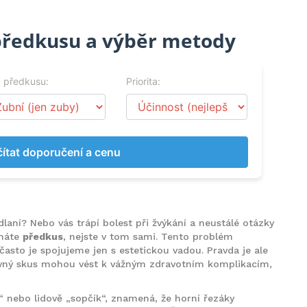
předkusu a výběr metody
 předkusu:
Priorita:
ítat doporučení a cenu
dlaní? Nebo vás trápí bolest při žvýkání a neustálé otázky
 máte
předkus
, nejste v tom sami. Tento problém
 často je spojujeme jen s estetickou vadou. Pravda je ale
rávný skus mohou vést k vážným zdravotním komplikacím,
“ nebo lidově „sopčík“, znamená, že horní řezáky