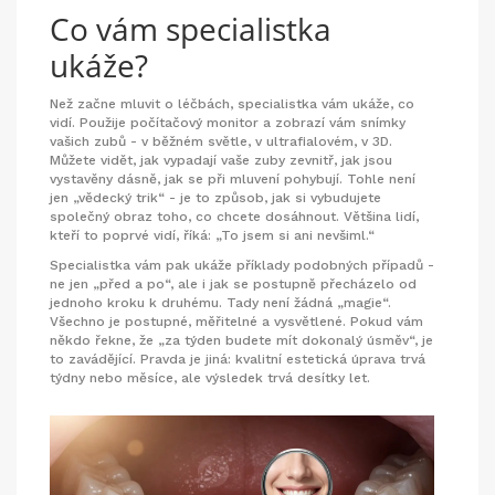
Co vám specialistka
ukáže?
Než začne mluvit o léčbách, specialistka vám ukáže, co
vidí. Použije počítačový monitor a zobrazí vám snímky
vašich zubů - v běžném světle, v ultrafialovém, v 3D.
Můžete vidět, jak vypadají vaše zuby zevnitř, jak jsou
vystavěny dásně, jak se při mluvení pohybují. Tohle není
jen „vědecký trik“ - je to způsob, jak si vybudujete
společný obraz toho, co chcete dosáhnout. Většina lidí,
kteří to poprvé vidí, říká: „To jsem si ani nevšiml.“
Specialistka vám pak ukáže příklady podobných případů -
ne jen „před a po“, ale i jak se postupně přecházelo od
jednoho kroku k druhému. Tady není žádná „magie“.
Všechno je postupné, měřitelné a vysvětlené. Pokud vám
někdo řekne, že „za týden budete mít dokonalý úsměv“, je
to zavádějící. Pravda je jiná: kvalitní estetická úprava trvá
týdny nebo měsíce, ale výsledek trvá desítky let.