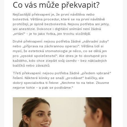
Co vás může překvapit?
Nejčastější překvapení je, že první návštěva
nebo
bolestivá. Většina procedur, které se na první návštěvě
prohlížejí, je úplně bezbolestná. Nejsou potřeba ani jehly,
ani anestézie. Dokonce i digitální snímání není žádná
„vrtání“ - je to jako fotka, jen trochu složitější.
Druhé překvapení: nejsou potřeba žádné „náhradní zuby“
nebo „příprava na záchrannou operaci“. Většina lidí si
myslí, že estetická stomatologie je něco, co se dělá jen
pro „vysoké společenství“. Ale dnes je to dostupné pro
každého, kdo chce zlepšit svůj úsměv - bez nákladných
balíčků nebo závazků.
Třetí překvapení: nejsou potřeba žádné „předem vybrané“
řešení. Některé kliniky se snaží „prodávat“ balíčky, ale
dobrý specialistka ti řekne: „Nechme to na tebe. Zkusme
nejprve tohle - a pak se podíváme.“