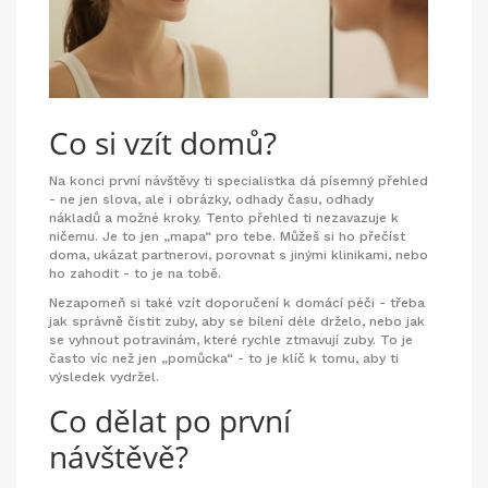
Co si vzít domů?
Na konci první návštěvy ti specialistka dá písemný přehled
- ne jen slova, ale i obrázky, odhady času, odhady
nákladů a možné kroky. Tento přehled ti nezavazuje k
ničemu. Je to jen „mapa“ pro tebe. Můžeš si ho přečíst
doma, ukázat partnerovi, porovnat s jinými klinikami, nebo
ho zahodit - to je na tobě.
Nezapomeň si také vzít doporučení k domácí péči - třeba
jak správně čistit zuby, aby se bílení déle drželo, nebo jak
se vyhnout potravinám, které rychle ztmavují zuby. To je
často víc než jen „pomůcka“ - to je klíč k tomu, aby ti
výsledek vydržel.
Co dělat po první
návštěvě?