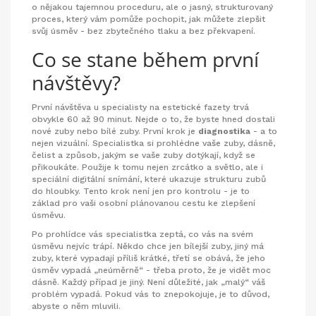
o nějakou tajemnou proceduru, ale o jasný, strukturovaný
proces, který vám pomůže pochopit, jak můžete zlepšit
svůj úsměv - bez zbytečného tlaku a bez překvapení.
Co se stane během první
návštěvy?
První návštěva u specialisty na estetické fazety trvá
obvykle 60 až 90 minut. Nejde o to, že byste hned dostali
nové zuby nebo bílé zuby. První krok je
diagnostika
- a to
nejen vizuální. Specialistka si prohlédne vaše zuby, dásně,
čelist a způsob, jakým se vaše zuby dotýkají, když se
přikoukáte. Použije k tomu nejen zrcátko a světlo, ale i
speciální digitální snímání, které ukazuje strukturu zubů
do hloubky. Tento krok není jen pro kontrolu - je to
základ pro vaši osobní plánovanou cestu ke zlepšení
úsměvu.
Po prohlídce vás specialistka zeptá, co vás na svém
úsměvu nejvíc trápí. Někdo chce jen bílejší zuby, jiný má
zuby, které vypadají příliš krátké, třetí se obává, že jeho
úsměv vypadá „neúměrně“ - třeba proto, že je vidět moc
dásně. Každý případ je jiný. Není důležité, jak „malý“ váš
problém vypadá. Pokud vás to znepokojuje, je to důvod,
abyste o něm mluvili.