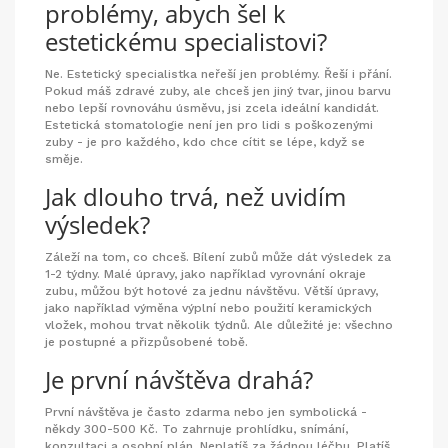
problémy, abych šel k
estetickému specialistovi?
Ne. Estetický specialistka neřeší jen problémy. Řeší i přání.
Pokud máš zdravé zuby, ale chceš jen jiný tvar, jinou barvu
nebo lepší rovnováhu úsměvu, jsi zcela ideální kandidát.
Estetická stomatologie není jen pro lidi s poškozenými
zuby - je pro každého, kdo chce cítit se lépe, když se
směje.
Jak dlouho trvá, než uvidím
výsledek?
Záleží na tom, co chceš. Bílení zubů může dát výsledek za
1-2 týdny. Malé úpravy, jako například vyrovnání okraje
zubu, můžou být hotové za jednu návštěvu. Větší úpravy,
jako například výměna výplní nebo použití keramických
vložek, mohou trvat několik týdnů. Ale důležité je: všechno
je postupné a přizpůsobené tobě.
Je první návštěva drahá?
První návštěva je často zdarma nebo jen symbolická -
někdy 300-500 Kč. To zahrnuje prohlídku, snímání,
konzultaci a osobní plán. Neplatíš za žádnou léčbu. Platíš