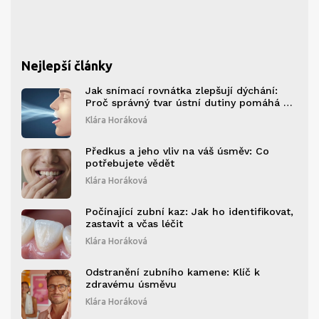
Nejlepší články
Jak snímací rovnátka zlepšují dýchání:
Proč správný tvar ústní dutiny pomáhá při
spánkové apnoe a alergii
Klára Horáková
Předkus a jeho vliv na váš úsměv: Co
potřebujete vědět
Klára Horáková
Počínající zubní kaz: Jak ho identifikovat,
zastavit a včas léčit
Klára Horáková
Odstranění zubního kamene: Klíč k
zdravému úsměvu
Klára Horáková