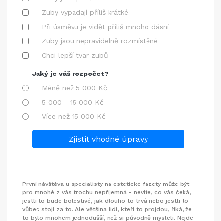
Zuby vypadají příliš krátké
Při úsměvu je vidět příliš mnoho dásní
Zuby jsou nepravidelně rozmístěné
Chci lepší tvar zubů
Jaký je váš rozpočet?
Méně než 5 000 Kč
5 000 - 15 000 Kč
Více než 15 000 Kč
Zjistit vhodné úpravy
První návštěva u specialisty na estetické fazety může být
pro mnohé z vás trochu nepříjemná - nevíte, co vás čeká,
jestli to bude bolestivé, jak dlouho to trvá nebo jestli to
vůbec stojí za to. Ale většina lidí, kteří to projdou, říká, že
to bylo mnohem jednodušší, než si původně mysleli. Nejde