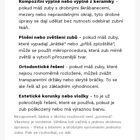
Kompozitní výplně nebo výplně z keramiky
-
pokud máš zuby s drobnými škrábanecemi,
mezery nebo nepravidelnými okraji, tyto drobné
úpravy se dají udělat bez nutnosti odebírat zubní
tkáň.
Plnění nebo zvětšení zubů
- pokud máš zuby,
které vypadají „krátké“ nebo „příliš zploštělé“,
může se použít mikroprocedura, která zub mírně
zvětší a vytvoří přirozenější tvar.
Ortodontické řešení
- pokud máš zuby, které
nejsou rovnoměrně rozložené, můžeš zvážit
transparentní držáky nebo skryté bráčky. To se
ale řeší až po základním vyhodnocení.
Estetické korunky nebo vložky
- to je už
pokročilejší řešení, které se používá, pokud je
zub poškozený nebo má výraznou barvu.
Nezapomeň: žádná z těchto možností není „povinná“.
Všechno je volitelné. Většina lidí začíná s jednou drobnou
úpravou - třeba s bílením a drobným vyrovnáním jednoho
zubu. Pak se rozhodují, co dál.