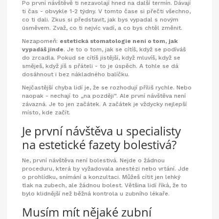
Po první návštěvě ti nezavolají hned na další termín. Dávají
ti čas - obvykle 1-2 týdny. V tomto čase si přečti všechno,
co ti dali. Zkus si představit, jak bys vypadal s novým
úsměvem. Zvaž, co ti nejvíc vadí, a co bys chtěl změnit.
Nezapomeň:
estetická stomatologie není o tom, jak
vypadáš jinde
. Je to o tom, jak se cítíš, když se podíváš
do zrcadla. Pokud se cítíš jistější, když mluvíš, když se
směješ, když jíš s přáteli - to je úspěch. A tohle se dá
dosáhnout i bez nákladného balíčku.
Nejčastější chyba lidí je, že se rozhodují příliš rychle. Nebo
naopak - nechají to „na později“. Ale první návštěva není
závazná. Je to jen začátek. A začátek je vždycky nejlepší
místo, kde začít.
Je první návštěva u specialisty
na estetické fazety bolestivá?
Ne, první návštěva není bolestivá. Nejde o žádnou
proceduru, která by vyžadovala anestézi nebo vrtání. Jde
o prohlídku, snímání a konzultaci. Můžeš cítit jen lehký
tlak na zubech, ale žádnou bolest. Většina lidí říká, že to
bylo klidnější než běžná kontrola u zubního lékaře.
Musím mít nějaké zubní