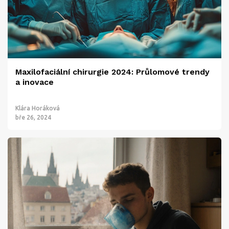
Maxilofaciální chirurgie 2024: Průlomové trendy
a inovace
Klára Horáková
bře 26, 2024