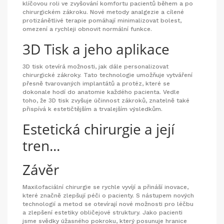
klíčovou roli ve zvyšování komfortu pacientů během a po
chirurgickém zákroku. Nové metody analgezie a cílené
protizánětlivé terapie pomáhají minimalizovat bolest,
omezení a rychleji obnovit normální funkce.
3D Tisk a jeho aplikace
3D tisk otevírá možnosti, jak dále personalizovat
chirurgické zákroky. Tato technologie umožňuje vytváření
přesně tvarovaných implantátů a protéz, které se
dokonale hodí do anatomie každého pacienta. Vedle
toho, že 3D tisk zvyšuje účinnost zákroků, znatelně také
přispívá k estetičtějším a trvalejším výsledkům.
Estetická chirurgie a její
tren...
Závěr
Maxilofaciální chirurgie se rychle vyvíjí a přináší inovace,
které značně zlepšují péči o pacienty. S nástupem nových
technologií a metod se otevírají nové možnosti pro léčbu
a zlepšení estetiky obličejové struktury. Jako pacienti
jsme svědky úžasného pokroku, který posunuje hranice