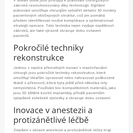
V dnešní době jsou přístupy k plánování chirurgických
zákroků revolutionizovány díky technologii. Digitální
plánování umožňuje chirurgům vytvářet detailní 3D modely
pacientových obličejových struktur, což jim pomáhá
předem identifikovat možné komplikace a optimalizovat
strategii operace. Tato technika nejen zvyšuje úspěšnost
zákroků, ale také výrazně zkracuje dobu zotavení
pacientů.
Pokročilé techniky
rekonstrukce
Jednou z nejvíce převratných inovací v maxilofaciální
chirurgii jsou pokročilé techniky rekonstrukce, které
umožňují lékařům opravovat nebo nahrazovat poškozené
tkáně s přesností, která byla ještě před několika lety
nemyslitelná. Používání bio-kompatibilních materiálů, jako
jsou 3D tištěné kostní implantáty, přináší pacientům
vylepšené estetické výsledky a zkracuje dobu zotavení.
Inovace v anestezii a
protizánětlivé léčbě
Zlepšení v oblasti anestezie a protizánětlivé léčby hrají